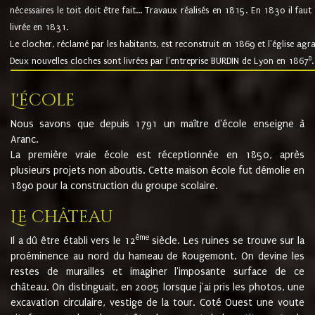
nécessaires le toit doit être fait... Travaux réalisés en 1815. En 1830 il faut
livrée en 1831.
Le clocher, réclamé par les habitants, est reconstruit en 1869 et l'église agr
8
Deux nouvelles cloches sont livrées par l'entreprise BURDIN de Lyon en 1867
.
L'école
Nous savons que depuis 1791 un maître d'école enseigne à
Aranc.
La première vraie école est réceptionnée en 1850, après
plusieurs projets non aboutis. Cette maison école fut démolie en
1890 pour la construction du groupe scolaire.
Le château
ème
Il a dû être établi vers le 12
siècle. Les ruines se trouve sur la
proéminence au nord du hameau de Rougemont. On devine les
restes de murailles et imaginer l'imposante surface de ce
château. On distinguait, en 2005 lorsque j'ai pris les photos, une
excavation circulaire, vestige de la tour. Coté Ouest une voute