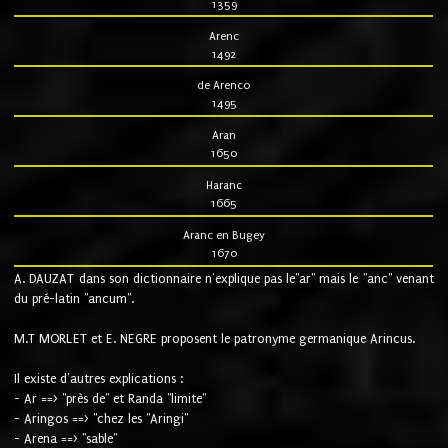
1359
Arenc
1492
de Arenco
1495
Aran
1650
Haranc
1665
Aranc en Bugey
1670
A. DAUZAT dans son dictionnaire n'explique pas le"ar" mais le "anc" venant
du pré-latin "ancum".
M.T MORLET et E. NEGRE proposent le patronyme germanique Arincus.
Il existe d'autres explications :
- Ar ==> "près de" et Randa "limite"
- Aringos ==> "chez les "Aringi"
- Arena ==> "sable"