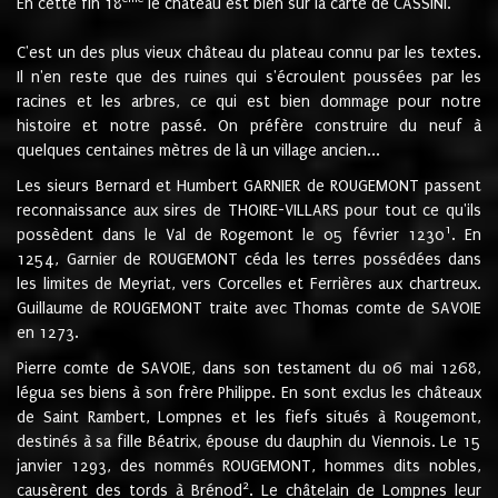
En cette fin 18
le château est bien sur la carte de CASSINI.
C'est un des plus vieux château du plateau connu par les textes.
Il n'en reste que des ruines qui s'écroulent poussées par les
racines et les arbres, ce qui est bien dommage pour notre
histoire et notre passé. On préfère construire du neuf à
quelques centaines mètres de là un village ancien...
Les sieurs Bernard et Humbert GARNIER de ROUGEMONT passent
reconnaissance aux sires de THOIRE-VILLARS pour tout ce qu'ils
1
possèdent dans le Val de Rogemont le 05 février 1230
. En
1254, Garnier de ROUGEMONT céda les terres possédées dans
les limites de Meyriat, vers Corcelles et Ferrières aux chartreux.
Guillaume de ROUGEMONT traite avec Thomas comte de SAVOIE
en 1273.
Pierre comte de SAVOIE, dans son testament du 06 mai 1268,
légua ses biens à son frère Philippe. En sont exclus les châteaux
de Saint Rambert, Lompnes et les fiefs situés à Rougemont,
destinés à sa fille Béatrix, épouse du dauphin du Viennois. Le 15
janvier 1293, des nommés ROUGEMONT, hommes dits nobles,
2
causèrent des tords à Brénod
. Le châtelain de Lompnes leur