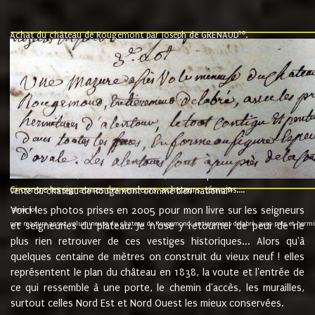
10
Achat du château de Rougemont par Joseph de GRENAUD
.
"l'an mil six cent soixante treze le ving neuvième jour du mois de novemb
nommé fut présent Messire Claude Guillaume de Moyriat chevalier baron de 
vend, purement simplement et irrevocablement a monseigneur monsieur Jose
et chavannes conseiller du roy au parlement de Bourgogne, present et accept
que le dit seigneur Baron de la Vellière a sur ses hommes, indivisables et fi
de la Velliere tout ainsi et comme le dit seigneur Baron et ses hauteurs e
présent......"
suivent les rentes, donation des terriers, etc... au prix de 880 livre louis d'or
Ci contre les signatures des vendeurs, acheteurs, témoins....
9.
vente du château de Rougemont comme bien national
Voici les photos prises en 2005 pour mon livre sur les seigneurs
"3ème lot
une mazure assez volumineuse du chateau de Rougemond, entierement delabré, avec près et hermitur
et seigneuries du plateau. Je n'ose y retourner de peur de ne
plus rien retrouver de ces vestiges historiques... Alors qu'à
quelques centaine de mètres on construit du vieux neuf ! elles
représentent le plan du château en 1838, la voute et l'entrée de
ce qui ressemble à une porte, le chemin d'accès, les murailles,
surtout celles Nord Est et Nord Ouest les mieux conservées.