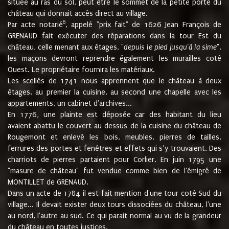
située au ras du sol, peut être le sommet de la petite porte du
château qui donnait accès direct au village.
6
Par acte notarié
, appelé "prix fait" de 1626 Jean François de
GRENAUD fait exécuter des réparations dans la tour Est du
château, celle menant aux étages, "
depuis le pied jusqu'à la sime
".
les maçons devront reprendre également les murailles coté
Ouest. Le propriétaire fournira les matériaux.
Les scellés de 1741 nous apprennent que le château à deux
étages, au premier la cuisine, au second une chapelle avec les
appartements, un cabinet d'archives...
En 1776, une plainte est déposée car des habitant du lieu
avaient abattu le couvert au dessus de la cuisine du château de
Rougemont et enlevé les bois, meubles, pierres de tailles,
ferrures des portes et fenêtres et effets qui s’y trouvaient. Des
charriots de pierres partaient pour Corlier. En juin 1795 une
"masure de château" fut vendue comme bien de l'émigré de
MONTILLET de GRENAUD.
Dans un acte de 1784 il est fait mention d'une tour coté Sud du
village... Il devait exister deux tours dissociées du château, l'une
au nord, l'autre au sud. Ce qui parait normal au vu de la grandeur
du château en toutes justices.