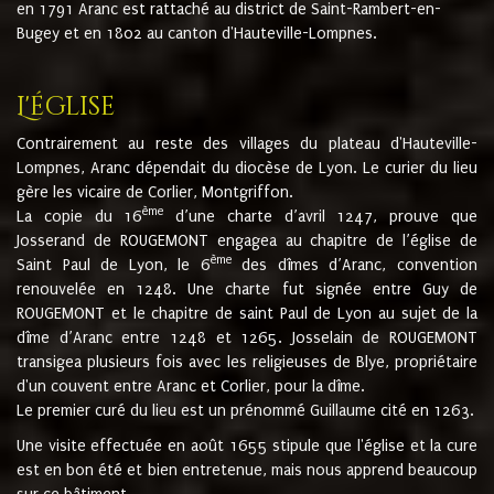
en 1791 Aranc est rattaché au district de Saint-Rambert-en-
Bugey et en 1802 au canton d'Hauteville-Lompnes.
L'église
Contrairement au reste des villages du plateau d'Hauteville-
Lompnes, Aranc dépendait du diocèse de Lyon. Le curier du lieu
gère les vicaire de Corlier, Montgriffon.
ème
La copie du 16
d’une charte d’avril 1247, prouve que
Josserand de ROUGEMONT engagea au chapitre de l’église de
ème
Saint Paul de Lyon, le 6
des dîmes d’Aranc, convention
renouvelée en 1248. Une charte fut signée entre Guy de
ROUGEMONT et le chapitre de saint Paul de Lyon au sujet de la
dîme d’Aranc entre 1248 et 1265. Josselain de ROUGEMONT
transigea plusieurs fois avec les religieuses de Blye, propriétaire
d'un couvent entre Aranc et Corlier, pour la dîme.
Le premier curé du lieu est un prénommé Guillaume cité en 1263.
Une visite effectuée en août 1655 stipule que l'église et la cure
est en bon été et bien entretenue, mais nous apprend beaucoup