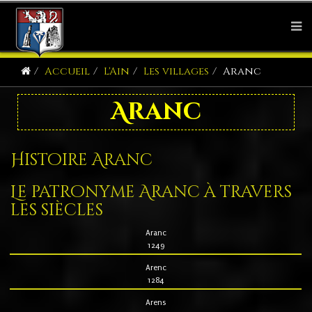
Accueil
L'Ain
Les villages
Aranc
Aranc
Histoire Aranc
Le patronyme Aranc à travers
les siècles
Aranc
1249
Arenc
1284
Arens