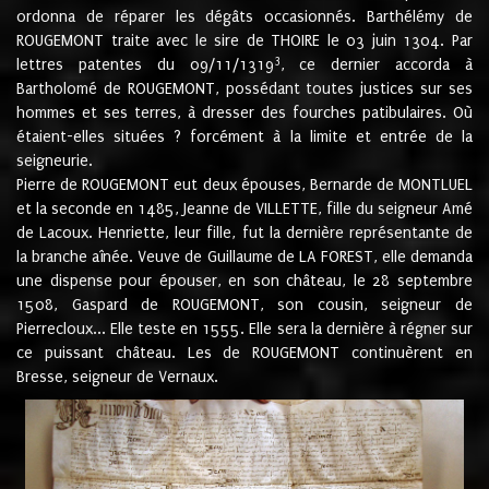
ordonna de réparer les dégâts occasionnés. Barthélémy de
ROUGEMONT traite avec le sire de THOIRE le 03 juin 1304. Par
3
lettres patentes du 09/11/1319
, ce dernier accorda à
Bartholomé de ROUGEMONT, possédant toutes justices sur ses
hommes et ses terres, à dresser des fourches patibulaires. Où
étaient-elles situées ? forcément à la limite et entrée de la
seigneurie.
Pierre de ROUGEMONT eut deux épouses, Bernarde de MONTLUEL
et la seconde en 1485, Jeanne de VILLETTE, fille du seigneur Amé
de Lacoux. Henriette, leur fille, fut la dernière représentante de
la branche aînée. Veuve de Guillaume de LA FOREST, elle demanda
une dispense pour épouser, en son château, le 28 septembre
1508, Gaspard de ROUGEMONT, son cousin, seigneur de
Pierrecloux... Elle teste en 1555. Elle sera la dernière à régner sur
ce puissant château. Les de ROUGEMONT continuèrent en
Bresse, seigneur de Vernaux.