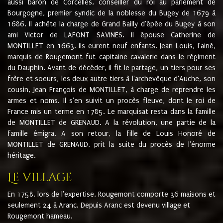
aussi baron de Corcelles, conseiller du roi au parlement de
Bourgogne, premier syndic de la noblesse du Bugey de 1679 à
1686. Il achète la charge de Grand Bailly d'épée du Bugey à son
ami Victor de LAFONT SAVINES. Il épouse Catherine de
MONTILLET en 1663. Ils eurent neuf enfants. Jean Louis, l'ainé,
marquis de Rougemont fut capitaine cavalerie dans le régiment
du Dauphin. Avant de décéder, il fit le partage, un tiers pour ses
frère et soeurs, les deux autre tiers à l'archevêque d'Auche, son
cousin, Jean François de MONTILLET, à charge de reprendre les
armes et noms. Il s'en suivit un procès fleuve, dont le roi de
France mis un terme en 1785. Le marquisat resta dans la famille
de MONTILLET de GRENAUD. A la révolution, une partie de la
famille émigra. A son retour, la fille de Louis Honoré de
MONTILLET de GRENAUD, prit la suite du procès de l'énorme
héritage.
Le village
En 1758, lors de l'expertise, Rougemont comporte 36 maisons et
seulement 24 à Aranc. Depuis Aranc est devenu village et
Rougemont hameau.