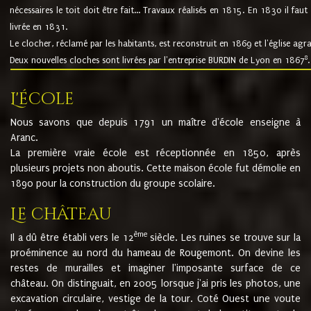
nécessaires le toit doit être fait... Travaux réalisés en 1815. En 1830 il faut
livrée en 1831.
Le clocher, réclamé par les habitants, est reconstruit en 1869 et l'église agr
8
Deux nouvelles cloches sont livrées par l'entreprise BURDIN de Lyon en 1867
.
L'école
Nous savons que depuis 1791 un maître d'école enseigne à
Aranc.
La première vraie école est réceptionnée en 1850, après
plusieurs projets non aboutis. Cette maison école fut démolie en
1890 pour la construction du groupe scolaire.
Le château
ème
Il a dû être établi vers le 12
siècle. Les ruines se trouve sur la
proéminence au nord du hameau de Rougemont. On devine les
restes de murailles et imaginer l'imposante surface de ce
château. On distinguait, en 2005 lorsque j'ai pris les photos, une
excavation circulaire, vestige de la tour. Coté Ouest une voute