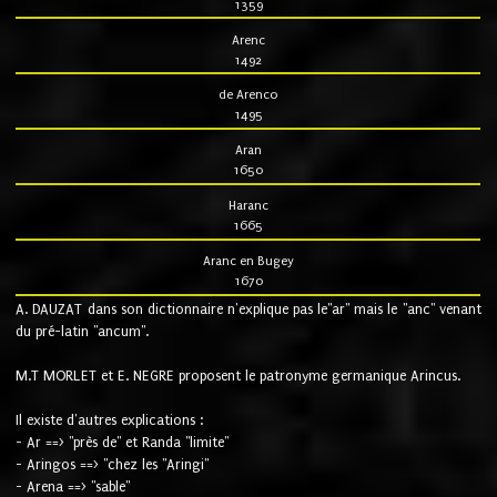
1359
Arenc
1492
de Arenco
1495
Aran
1650
Haranc
1665
Aranc en Bugey
1670
A. DAUZAT dans son dictionnaire n'explique pas le"ar" mais le "anc" venant
du pré-latin "ancum".
M.T MORLET et E. NEGRE proposent le patronyme germanique Arincus.
Il existe d'autres explications :
- Ar ==> "près de" et Randa "limite"
- Aringos ==> "chez les "Aringi"
- Arena ==> "sable"