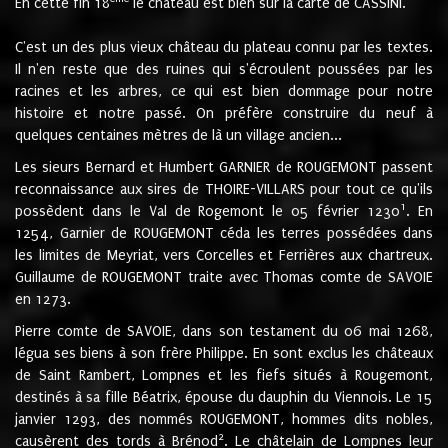
En cette fin 18
le château est bien sur la carte de CASSINI.
C'est un des plus vieux château du plateau connu par les textes.
Il n'en reste que des ruines qui s'écroulent poussées par les
racines et les arbres, ce qui est bien dommage pour notre
histoire et notre passé. On préfère construire du neuf à
quelques centaines mètres de là un village ancien...
Les sieurs Bernard et Humbert GARNIER de ROUGEMONT passent
reconnaissance aux sires de THOIRE-VILLARS pour tout ce qu'ils
1
possèdent dans le Val de Rogemont le 05 février 1230
. En
1254, Garnier de ROUGEMONT céda les terres possédées dans
les limites de Meyriat, vers Corcelles et Ferrières aux chartreux.
Guillaume de ROUGEMONT traite avec Thomas comte de SAVOIE
en 1273.
Pierre comte de SAVOIE, dans son testament du 06 mai 1268,
légua ses biens à son frère Philippe. En sont exclus les châteaux
de Saint Rambert, Lompnes et les fiefs situés à Rougemont,
destinés à sa fille Béatrix, épouse du dauphin du Viennois. Le 15
janvier 1293, des nommés ROUGEMONT, hommes dits nobles,
2
causèrent des tords à Brénod
. Le châtelain de Lompnes leur