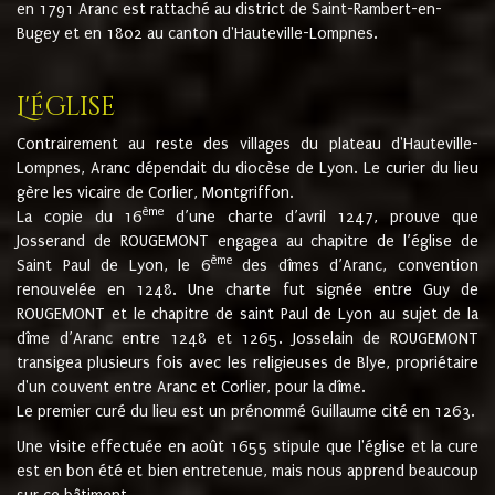
en 1791 Aranc est rattaché au district de Saint-Rambert-en-
Bugey et en 1802 au canton d'Hauteville-Lompnes.
L'église
Contrairement au reste des villages du plateau d'Hauteville-
Lompnes, Aranc dépendait du diocèse de Lyon. Le curier du lieu
gère les vicaire de Corlier, Montgriffon.
ème
La copie du 16
d’une charte d’avril 1247, prouve que
Josserand de ROUGEMONT engagea au chapitre de l’église de
ème
Saint Paul de Lyon, le 6
des dîmes d’Aranc, convention
renouvelée en 1248. Une charte fut signée entre Guy de
ROUGEMONT et le chapitre de saint Paul de Lyon au sujet de la
dîme d’Aranc entre 1248 et 1265. Josselain de ROUGEMONT
transigea plusieurs fois avec les religieuses de Blye, propriétaire
d'un couvent entre Aranc et Corlier, pour la dîme.
Le premier curé du lieu est un prénommé Guillaume cité en 1263.
Une visite effectuée en août 1655 stipule que l'église et la cure
est en bon été et bien entretenue, mais nous apprend beaucoup