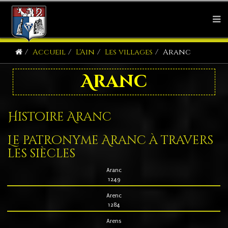
Accueil
L'Ain
Les villages
Aranc
Aranc
Histoire Aranc
Le patronyme Aranc à travers
les siècles
Aranc
1249
Arenc
1284
Arens