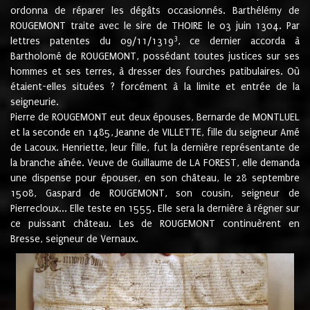
ordonna de réparer les dégâts occasionnés. Barthélémy de
ROUGEMONT traite avec le sire de THOIRE le 03 juin 1304. Par
3
lettres patentes du 09/11/1319
, ce dernier accorda à
Bartholomé de ROUGEMONT, possédant toutes justices sur ses
hommes et ses terres, à dresser des fourches patibulaires. Où
étaient-elles situées ? forcément à la limite et entrée de la
seigneurie.
Pierre de ROUGEMONT eut deux épouses, Bernarde de MONTLUEL
et la seconde en 1485, Jeanne de VILLETTE, fille du seigneur Amé
de Lacoux. Henriette, leur fille, fut la dernière représentante de
la branche aînée. Veuve de Guillaume de LA FOREST, elle demanda
une dispense pour épouser, en son château, le 28 septembre
1508, Gaspard de ROUGEMONT, son cousin, seigneur de
Pierrecloux... Elle teste en 1555. Elle sera la dernière à régner sur
ce puissant château. Les de ROUGEMONT continuèrent en
Bresse, seigneur de Vernaux.