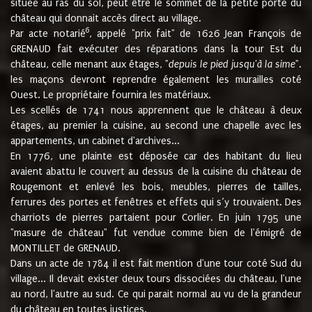
située au ras du sol, peut être le sommet de la petite porte du
château qui donnait accès direct au village.
6
Par acte notarié
, appelé "prix fait" de 1626 Jean François de
GRENAUD fait exécuter des réparations dans la tour Est du
château, celle menant aux étages, "
depuis le pied jusqu'à la sime
".
les maçons devront reprendre également les murailles coté
Ouest. Le propriétaire fournira les matériaux.
Les scellés de 1741 nous apprennent que le château à deux
étages, au premier la cuisine, au second une chapelle avec les
appartements, un cabinet d'archives...
En 1776, une plainte est déposée car des habitant du lieu
avaient abattu le couvert au dessus de la cuisine du château de
Rougemont et enlevé les bois, meubles, pierres de tailles,
ferrures des portes et fenêtres et effets qui s’y trouvaient. Des
charriots de pierres partaient pour Corlier. En juin 1795 une
"masure de château" fut vendue comme bien de l'émigré de
MONTILLET de GRENAUD.
Dans un acte de 1784 il est fait mention d'une tour coté Sud du
village... Il devait exister deux tours dissociées du château, l'une
au nord, l'autre au sud. Ce qui parait normal au vu de la grandeur
du château en toutes justices.