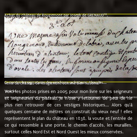
10
Achat du château de Rougemont par Joseph de GRENAUD
.
"l'an mil six cent soixante treze le ving neuvième jour du mois de novemb
nommé fut présent Messire Claude Guillaume de Moyriat chevalier baron de 
vend, purement simplement et irrevocablement a monseigneur monsieur Jose
et chavannes conseiller du roy au parlement de Bourgogne, present et accept
que le dit seigneur Baron de la Vellière a sur ses hommes, indivisables et fi
de la Velliere tout ainsi et comme le dit seigneur Baron et ses hauteurs e
présent......"
suivent les rentes, donation des terriers, etc... au prix de 880 livre louis d'or
Ci contre les signatures des vendeurs, acheteurs, témoins....
9.
vente du château de Rougemont comme bien national
Voici les photos prises en 2005 pour mon livre sur les seigneurs
"3ème lot
une mazure assez volumineuse du chateau de Rougemond, entierement delabré, avec près et hermitur
et seigneuries du plateau. Je n'ose y retourner de peur de ne
plus rien retrouver de ces vestiges historiques... Alors qu'à
quelques centaine de mètres on construit du vieux neuf ! elles
représentent le plan du château en 1838, la voute et l'entrée de
ce qui ressemble à une porte, le chemin d'accès, les murailles,
surtout celles Nord Est et Nord Ouest les mieux conservées.