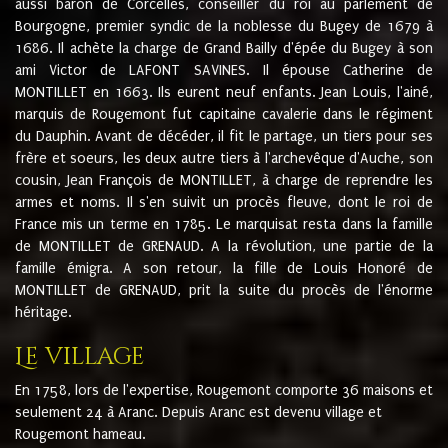
aussi baron de Corcelles, conseiller du roi au parlement de
Bourgogne, premier syndic de la noblesse du Bugey de 1679 à
1686. Il achète la charge de Grand Bailly d'épée du Bugey à son
ami Victor de LAFONT SAVINES. Il épouse Catherine de
MONTILLET en 1663. Ils eurent neuf enfants. Jean Louis, l'ainé,
marquis de Rougemont fut capitaine cavalerie dans le régiment
du Dauphin. Avant de décéder, il fit le partage, un tiers pour ses
frère et soeurs, les deux autre tiers à l'archevêque d'Auche, son
cousin, Jean François de MONTILLET, à charge de reprendre les
armes et noms. Il s'en suivit un procès fleuve, dont le roi de
France mis un terme en 1785. Le marquisat resta dans la famille
de MONTILLET de GRENAUD. A la révolution, une partie de la
famille émigra. A son retour, la fille de Louis Honoré de
MONTILLET de GRENAUD, prit la suite du procès de l'énorme
héritage.
Le village
En 1758, lors de l'expertise, Rougemont comporte 36 maisons et
seulement 24 à Aranc. Depuis Aranc est devenu village et
Rougemont hameau.