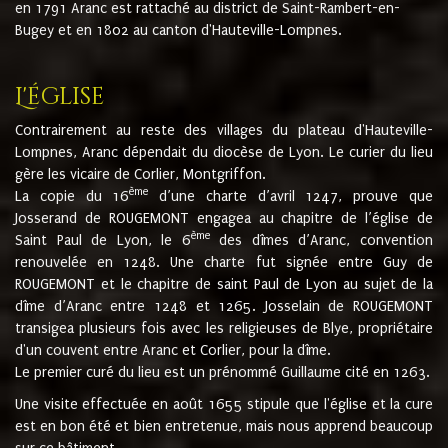
en 1791 Aranc est rattaché au district de Saint-Rambert-en-
Bugey et en 1802 au canton d'Hauteville-Lompnes.
L'église
Contrairement au reste des villages du plateau d'Hauteville-
Lompnes, Aranc dépendait du diocèse de Lyon. Le curier du lieu
gère les vicaire de Corlier, Montgriffon.
ème
La copie du 16
d’une charte d’avril 1247, prouve que
Josserand de ROUGEMONT engagea au chapitre de l’église de
ème
Saint Paul de Lyon, le 6
des dîmes d’Aranc, convention
renouvelée en 1248. Une charte fut signée entre Guy de
ROUGEMONT et le chapitre de saint Paul de Lyon au sujet de la
dîme d’Aranc entre 1248 et 1265. Josselain de ROUGEMONT
transigea plusieurs fois avec les religieuses de Blye, propriétaire
d'un couvent entre Aranc et Corlier, pour la dîme.
Le premier curé du lieu est un prénommé Guillaume cité en 1263.
Une visite effectuée en août 1655 stipule que l'église et la cure
est en bon été et bien entretenue, mais nous apprend beaucoup