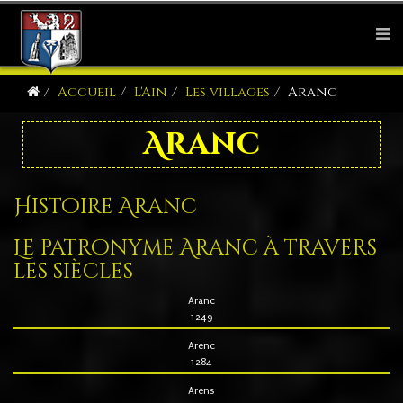
Accueil
L'Ain
Les villages
Aranc
Aranc
Histoire Aranc
Le patronyme Aranc à travers
les siècles
Aranc
1249
Arenc
1284
Arens