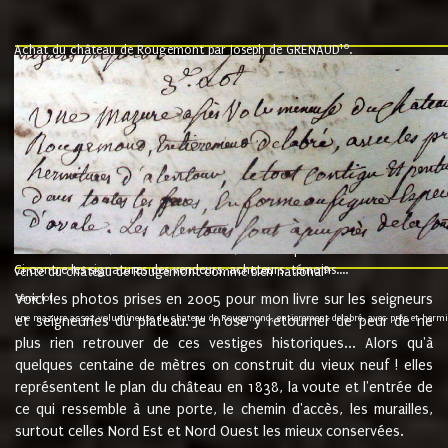
10
Achat du château de Rougemont par Joseph de GRENAUD
.
"l'an mil six cent soixante treze le ving neuvième jour du mois de novemb
nommé fut présent Messire Claude Guillaume de Moyriat chevalier baron de 
vend, purement simplement et irrevocablement a monseigneur monsieur Jose
et chavannes conseiller du roy au parlement de Bourgogne, present et accept
que le dit seigneur Baron de la Vellière a sur ses hommes, indivisables et fi
de la Velliere tout ainsi et comme le dit seigneur Baron et ses hauteurs e
présent......"
suivent les rentes, donation des terriers, etc... au prix de 880 livre louis d'or
Ci contre les signatures des vendeurs, acheteurs, témoins....
9.
vente du château de Rougemont comme bien national
Voici les photos prises en 2005 pour mon livre sur les seigneurs
"3ème lot
une mazure assez volumineuse du chateau de Rougemond, entierement delabré, avec près et hermitur
et seigneuries du plateau. Je n'ose y retourner de peur de ne
plus rien retrouver de ces vestiges historiques... Alors qu'à
quelques centaine de mètres on construit du vieux neuf ! elles
représentent le plan du château en 1838, la voute et l'entrée de
ce qui ressemble à une porte, le chemin d'accès, les murailles,
surtout celles Nord Est et Nord Ouest les mieux conservées.