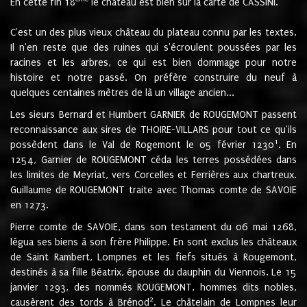
En cette fin 18
le château est bien sur la carte de CASSINI.
C'est un des plus vieux château du plateau connu par les textes.
Il n'en reste que des ruines qui s'écroulent poussées par les
racines et les arbres, ce qui est bien dommage pour notre
histoire et notre passé. On préfère construire du neuf à
quelques centaines mètres de là un village ancien...
Les sieurs Bernard et Humbert GARNIER de ROUGEMONT passent
reconnaissance aux sires de THOIRE-VILLARS pour tout ce qu'ils
1
possèdent dans le Val de Rogemont le 05 février 1230
. En
1254, Garnier de ROUGEMONT céda les terres possédées dans
les limites de Meyriat, vers Corcelles et Ferrières aux chartreux.
Guillaume de ROUGEMONT traite avec Thomas comte de SAVOIE
en 1273.
Pierre comte de SAVOIE, dans son testament du 06 mai 1268,
légua ses biens à son frère Philippe. En sont exclus les châteaux
de Saint Rambert, Lompnes et les fiefs situés à Rougemont,
destinés à sa fille Béatrix, épouse du dauphin du Viennois. Le 15
janvier 1293, des nommés ROUGEMONT, hommes dits nobles,
2
causèrent des tords à Brénod
. Le châtelain de Lompnes leur