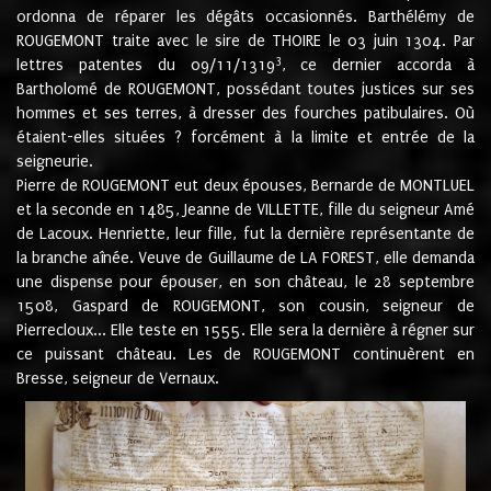
ordonna de réparer les dégâts occasionnés. Barthélémy de
ROUGEMONT traite avec le sire de THOIRE le 03 juin 1304. Par
3
lettres patentes du 09/11/1319
, ce dernier accorda à
Bartholomé de ROUGEMONT, possédant toutes justices sur ses
hommes et ses terres, à dresser des fourches patibulaires. Où
étaient-elles situées ? forcément à la limite et entrée de la
seigneurie.
Pierre de ROUGEMONT eut deux épouses, Bernarde de MONTLUEL
et la seconde en 1485, Jeanne de VILLETTE, fille du seigneur Amé
de Lacoux. Henriette, leur fille, fut la dernière représentante de
la branche aînée. Veuve de Guillaume de LA FOREST, elle demanda
une dispense pour épouser, en son château, le 28 septembre
1508, Gaspard de ROUGEMONT, son cousin, seigneur de
Pierrecloux... Elle teste en 1555. Elle sera la dernière à régner sur
ce puissant château. Les de ROUGEMONT continuèrent en
Bresse, seigneur de Vernaux.