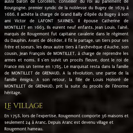
aussi baron de Corcelles, conseiller du roi au parlement de
Bourgogne, premier syndic de la noblesse du Bugey de 1679 à
1686. Il achète la charge de Grand Bailly d'épée du Bugey à son
ami Victor de LAFONT SAVINES. Il épouse Catherine de
MONTILLET en 1663. Ils eurent neuf enfants. Jean Louis, l'ainé,
marquis de Rougemont fut capitaine cavalerie dans le régiment
du Dauphin. Avant de décéder, il fit le partage, un tiers pour ses
frère et soeurs, les deux autre tiers à l'archevêque d'Auche, son
cousin, Jean François de MONTILLET, à charge de reprendre les
armes et noms. Il s'en suivit un procès fleuve, dont le roi de
France mis un terme en 1785. Le marquisat resta dans la famille
de MONTILLET de GRENAUD. A la révolution, une partie de la
famille émigra. A son retour, la fille de Louis Honoré de
MONTILLET de GRENAUD, prit la suite du procès de l'énorme
héritage.
Le village
En 1758, lors de l'expertise, Rougemont comporte 36 maisons et
seulement 24 à Aranc. Depuis Aranc est devenu village et
Rougemont hameau.