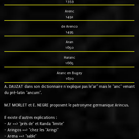
1359
Arenc
1492
de Arenco
1495
Aran
1650
Haranc
1665
Aranc en Bugey
1670
A. DAUZAT dans son dictionnaire n'explique pas le"ar" mais le "anc" venant
du pré-latin "ancum".
M.T MORLET et E. NEGRE proposent le patronyme germanique Arincus.
Il existe d'autres explications :
- Ar ==> "près de" et Randa "limite"
- Aringos ==> "chez les "Aringi"
- Arena ==> "sable"