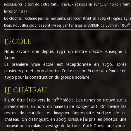
nécessaires le toit doit être fait... Travaux réalisés en 1815. En 1830 il faut
livrée en 1831.
Le clocher, réclamé par les habitants, est reconstruit en 1869 et l'église agr
8
Deux nouvelles cloches sont livrées par l'entreprise BURDIN de Lyon en 1867
.
L'école
Nous savons que depuis 1791 un maître d'école enseigne à
Aranc.
La première vraie école est réceptionnée en 1850, après
plusieurs projets non aboutis. Cette maison école fut démolie en
1890 pour la construction du groupe scolaire.
Le château
ème
Il a dû être établi vers le 12
siècle. Les ruines se trouve sur la
proéminence au nord du hameau de Rougemont. On devine les
restes de murailles et imaginer l'imposante surface de ce
château. On distinguait, en 2005 lorsque j'ai pris les photos, une
excavation circulaire, vestige de la tour. Coté Ouest une voute