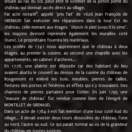
située au ras du sol, peut être le sommet de la petite porte du
château qui donnait accès direct au village.
6
Par acte notarié
, appelé "prix fait" de 1626 Jean François de
GRENAUD fait exécuter des réparations dans la tour Est du
château, celle menant aux étages, "
depuis le pied jusqu'à la sime
".
les maçons devront reprendre également les murailles coté
Ouest. Le propriétaire fournira les matériaux.
Les scellés de 1741 nous apprennent que le château à deux
étages, au premier la cuisine, au second une chapelle avec les
appartements, un cabinet d'archives...
En 1776, une plainte est déposée car des habitant du lieu
avaient abattu le couvert au dessus de la cuisine du château de
Rougemont et enlevé les bois, meubles, pierres de tailles,
ferrures des portes et fenêtres et effets qui s’y trouvaient. Des
charriots de pierres partaient pour Corlier. En juin 1795 une
"masure de château" fut vendue comme bien de l'émigré de
MONTILLET de GRENAUD.
Dans un acte de 1784 il est fait mention d'une tour coté Sud du
village... Il devait exister deux tours dissociées du château, l'une
au nord, l'autre au sud. Ce qui parait normal au vu de la grandeur
du château en toutes justices.