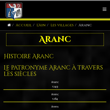
Accueil
L'Ain
Les villages
Aranc
Aranc
Histoire Aranc
Le patronyme Aranc à travers
les siècles
Aranc
1249
Arenc
1284
Arens