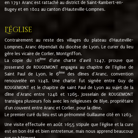
en 1791 Aranc est rattaché au district de Saint-Rambert-en-
Bugey et en 1802 au canton d'Hauteville-Lompnes.
L'église
Contrairement au reste des villages du plateau d'Hauteville-
Lompnes, Aranc dépendait du diocèse de Lyon. Le curier du lieu
gère les vicaire de Corlier, Montgriffon.
ème
La copie du 16
d’une charte d’avril 1247, prouve que
Josserand de ROUGEMONT engagea au chapitre de l’église de
ème
Saint Paul de Lyon, le 6
des dîmes d’Aranc, convention
renouvelée en 1248. Une charte fut signée entre Guy de
ROUGEMONT et le chapitre de saint Paul de Lyon au sujet de la
dîme d’Aranc entre 1248 et 1265. Josselain de ROUGEMONT
transigea plusieurs fois avec les religieuses de Blye, propriétaire
d'un couvent entre Aranc et Corlier, pour la dîme.
Le premier curé du lieu est un prénommé Guillaume cité en 1263.
Une visite effectuée en août 1655 stipule que l'église et la cure
est en bon été et bien entretenue, mais nous apprend beaucoup