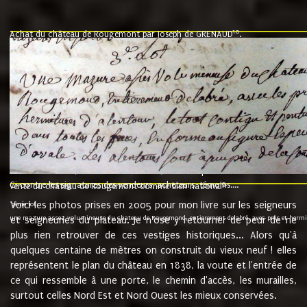
10
Achat du château de Rougemont par Joseph de GRENAUD
.
"l'an mil six cent soixante treze le ving neuvième jour du mois de novemb
nommé fut présent Messire Claude Guillaume de Moyriat chevalier baron de 
vend, purement simplement et irrevocablement a monseigneur monsieur Jose
et chavannes conseiller du roy au parlement de Bourgogne, present et accept
que le dit seigneur Baron de la Vellière a sur ses hommes, indivisables et fi
de la Velliere tout ainsi et comme le dit seigneur Baron et ses hauteurs e
présent......"
suivent les rentes, donation des terriers, etc... au prix de 880 livre louis d'or
Ci contre les signatures des vendeurs, acheteurs, témoins....
9.
vente du château de Rougemont comme bien national
Voici les photos prises en 2005 pour mon livre sur les seigneurs
"3ème lot
une mazure assez volumineuse du chateau de Rougemond, entierement delabré, avec près et hermitur
et seigneuries du plateau. Je n'ose y retourner de peur de ne
plus rien retrouver de ces vestiges historiques... Alors qu'à
quelques centaine de mètres on construit du vieux neuf ! elles
représentent le plan du château en 1838, la voute et l'entrée de
ce qui ressemble à une porte, le chemin d'accès, les murailles,
surtout celles Nord Est et Nord Ouest les mieux conservées.