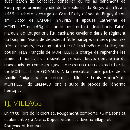
aussi baron de Corcelles, conseiller du roi au parlement de
Bourgogne, premier syndic de la noblesse du Bugey de 1679 à
1686. Il achète la charge de Grand Bailly d'épée du Bugey à son
ami Victor de LAFONT SAVINES. Il épouse Catherine de
MONTILLET en 1663. Ils eurent neuf enfants. Jean Louis, l'ainé,
marquis de Rougemont fut capitaine cavalerie dans le régiment
du Dauphin. Avant de décéder, il fit le partage, un tiers pour ses
frère et soeurs, les deux autre tiers à l'archevêque d'Auche, son
cousin, Jean François de MONTILLET, à charge de reprendre les
armes et noms. Il s'en suivit un procès fleuve, dont le roi de
France mis un terme en 1785. Le marquisat resta dans la famille
de MONTILLET de GRENAUD. A la révolution, une partie de la
famille émigra. A son retour, la fille de Louis Honoré de
MONTILLET de GRENAUD, prit la suite du procès de l'énorme
héritage.
Le village
En 1758, lors de l'expertise, Rougemont comporte 36 maisons et
seulement 24 à Aranc. Depuis Aranc est devenu village et
Rougemont hameau.