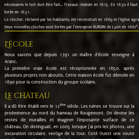
nécessaires le toit doit être fait... Travaux réalisés en 1815. En 1830 il faut
livrée en 1831.
Le clocher, réclamé par les habitants, est reconstruit en 1869 et l'église agr
8
Deux nouvelles cloches sont livrées par l'entreprise BURDIN de Lyon en 1867
.
L'école
Nous savons que depuis 1791 un maître d'école enseigne à
Aranc.
La première vraie école est réceptionnée en 1850, après
plusieurs projets non aboutis. Cette maison école fut démolie en
1890 pour la construction du groupe scolaire.
Le château
ème
Il a dû être établi vers le 12
siècle. Les ruines se trouve sur la
proéminence au nord du hameau de Rougemont. On devine les
restes de murailles et imaginer l'imposante surface de ce
château. On distinguait, en 2005 lorsque j'ai pris les photos, une
excavation circulaire, vestige de la tour. Coté Ouest une voute