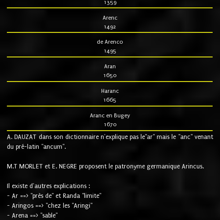
1359
Arenc
1492
de Arenco
1495
Aran
1650
Haranc
1665
Aranc en Bugey
1670
A. DAUZAT dans son dictionnaire n'explique pas le"ar" mais le "anc" venant
du pré-latin "ancum".
M.T MORLET et E. NEGRE proposent le patronyme germanique Arincus.
Il existe d'autres explications :
- Ar ==> "près de" et Randa "limite"
- Aringos ==> "chez les "Aringi"
- Arena ==> "sable"