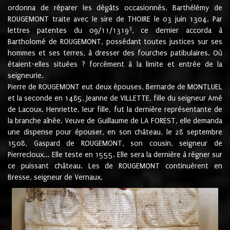
ordonna de réparer les dégâts occasionnés. Barthélémy de
ROUGEMONT traite avec le sire de THOIRE le 03 juin 1304. Par
3
lettres patentes du 09/11/1319
, ce dernier accorda à
Bartholomé de ROUGEMONT, possédant toutes justices sur ses
hommes et ses terres, à dresser des fourches patibulaires. Où
étaient-elles situées ? forcément à la limite et entrée de la
seigneurie.
Pierre de ROUGEMONT eut deux épouses, Bernarde de MONTLUEL
et la seconde en 1485, Jeanne de VILLETTE, fille du seigneur Amé
de Lacoux. Henriette, leur fille, fut la dernière représentante de
la branche aînée. Veuve de Guillaume de LA FOREST, elle demanda
une dispense pour épouser, en son château, le 28 septembre
1508, Gaspard de ROUGEMONT, son cousin, seigneur de
Pierrecloux... Elle teste en 1555. Elle sera la dernière à régner sur
ce puissant château. Les de ROUGEMONT continuèrent en
Bresse, seigneur de Vernaux.