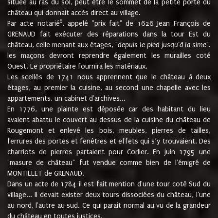
située au ras du sol, peut être le sommet de la petite porte du
château qui donnait accès direct au village.
6
Par acte notarié
, appelé "prix fait" de 1626 Jean François de
GRENAUD fait exécuter des réparations dans la tour Est du
château, celle menant aux étages, "
depuis le pied jusqu'à la sime
".
les maçons devront reprendre également les murailles coté
Ouest. Le propriétaire fournira les matériaux.
Les scellés de 1741 nous apprennent que le château à deux
étages, au premier la cuisine, au second une chapelle avec les
appartements, un cabinet d'archives...
En 1776, une plainte est déposée car des habitant du lieu
avaient abattu le couvert au dessus de la cuisine du château de
Rougemont et enlevé les bois, meubles, pierres de tailles,
ferrures des portes et fenêtres et effets qui s’y trouvaient. Des
charriots de pierres partaient pour Corlier. En juin 1795 une
"masure de château" fut vendue comme bien de l'émigré de
MONTILLET de GRENAUD.
Dans un acte de 1784 il est fait mention d'une tour coté Sud du
village... Il devait exister deux tours dissociées du château, l'une
au nord, l'autre au sud. Ce qui parait normal au vu de la grandeur
du château en toutes justices.