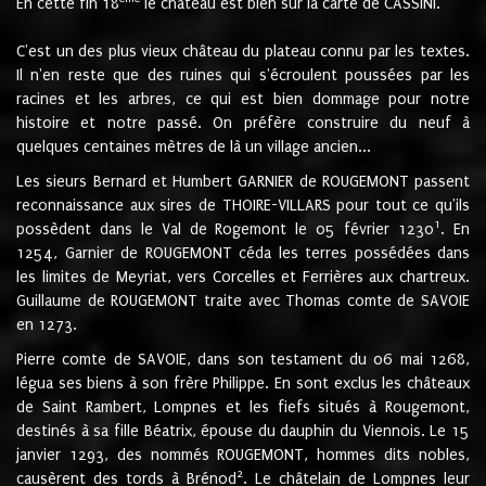
En cette fin 18
le château est bien sur la carte de CASSINI.
C'est un des plus vieux château du plateau connu par les textes.
Il n'en reste que des ruines qui s'écroulent poussées par les
racines et les arbres, ce qui est bien dommage pour notre
histoire et notre passé. On préfère construire du neuf à
quelques centaines mètres de là un village ancien...
Les sieurs Bernard et Humbert GARNIER de ROUGEMONT passent
reconnaissance aux sires de THOIRE-VILLARS pour tout ce qu'ils
1
possèdent dans le Val de Rogemont le 05 février 1230
. En
1254, Garnier de ROUGEMONT céda les terres possédées dans
les limites de Meyriat, vers Corcelles et Ferrières aux chartreux.
Guillaume de ROUGEMONT traite avec Thomas comte de SAVOIE
en 1273.
Pierre comte de SAVOIE, dans son testament du 06 mai 1268,
légua ses biens à son frère Philippe. En sont exclus les châteaux
de Saint Rambert, Lompnes et les fiefs situés à Rougemont,
destinés à sa fille Béatrix, épouse du dauphin du Viennois. Le 15
janvier 1293, des nommés ROUGEMONT, hommes dits nobles,
2
causèrent des tords à Brénod
. Le châtelain de Lompnes leur