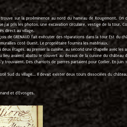
e trouve sur la proéminence au nord du hameau de Rougemont. On dev
 j'ai pris les photos, une excavation circulaire, vestige de la tour. 
 direct au village.
nçois de GRENAUD fait exécuter des réparations dans la tour Est du ch
urailles coté Ouest. Le propriétaire fournira les matériaux.
deux étages, au premier la cuisine, au second une chapelle avec les a
u lieu avaient abattu le couvert au dessus de la cuisine du château 
 s’y trouvaient. Des charriots de pierres partaient pour Corlier. En 
té Sud du village... Il devait exister deux tours dissociées du château,
inand et d'Evosges.