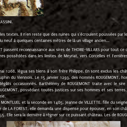
CASSINI.
es textes. Il n'en reste que des ruines qui s'écroulent poussées par 
u neuf à quelques centaines mètres de là un village ancien...
passent reconnaissance aux sires de THOIRE-VILLARS pour tout ce qu
es possédées dans les limites de Meyriat, vers Corcelles et Ferrièr
 1268, légua ses biens à son frère Philippe. En sont exclus les châ
dauphin du Viennois. Le 15 janvier 1293, des nommés ROUGEMONT, ho
dégâts occasionnés. Barthélémy de ROUGEMONT traite avec le sire 
UGEMONT, possédant toutes justices sur ses hommes et ses terres, à
rie.
NTLUEL et la seconde en 1485, Jeanne de VILLETTE, fille du seigneur 
ume de LA FOREST, elle demanda une dispense pour épouser, en son c
1555. Elle sera la dernière à régner sur ce puissant château. Les de 