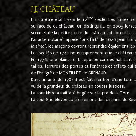
Le château
ème
Il a dû être établi vers le 12
siècle. Les ruines s
surface de ce château. On distinguait, en 2005 lorsque
sommet de la petite porte du château qui donnait accès
6
Par acte notarié
, appelé "prix fait" de 1626 Jean Fra
la sime
". les maçons devront reprendre également les m
Les scellés de 1741 nous apprennent que le château à 
En 1776, une plainte est déposée car des habitant d
tailles, ferrures des portes et fenêtres et effets qui
de l'émigré de MONTILLET de GRENAUD.
Dans un acte de 1784 il est fait mention d'une tour co
vu de la grandeur du château en toutes justices.
La tour Nord aurait été érigée sur le pré de la Tour.
La tour Sud élevée au croisement des chemins de Rés