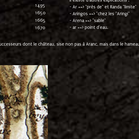
Il existe d'autres explications :
1495
- Ar ==> "près de" et Randa "limite"
1650
- Aringos ==> "chez les "Aringi"
1665
- Arena ==> "sable"
- ar ==> point d'eau.
1670
cesseurs dont le château, sise non pas à Aranc, mais dans le hameau 