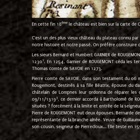
ème
En cette fin 18
le château est bien sur la carte de 
C'est un des plus vieux château du plateau connu par l
notre histoire et notre passé. On préfère construire d
Les sieurs Bernard et Humbert GARNIER de ROUGEMONT 
1
1230
. En 1254, Garnier de ROUGEMONT céda les terr
Thomas comte de SAVOIE en 1273.
Pierre comte de SAVOIE, dans son testament du 06 mai
Rougemont, destinés à sa fille Béatrix, épouse du 
châtelain de Lompnes leur ordonna de réparer les 
3
09/11/1319
, ce dernier accorda à Bartholomé de RO
situées ? forcément à la limite et entrée de la seigneu
Pierre de ROUGEMONT eut deux épouses, Bernarde de MO
représentante de la branche aînée. Veuve de Guilla
son cousin, seigneur de Pierrecloux... Elle teste en 