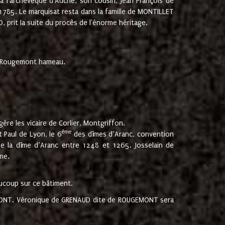
 à l'archevêque d'Auche, son cousin, Jean François de
 1785. Le marquisat resta dans la famille de MONTILLET
, prit la suite du procès de l'énorme héritage.
et Rougemont hameau.
ère les vicaire de Corlier, Montgriffon.
ème
 Paul de Lyon, le 6
des dîmes d’Aranc, convention
e la dîme d’Aranc entre 1248 et 1265. Josselain de
me.
aucoup sur ce bâtiment.
UGEMONT. Véronique de GRENAUD dite de ROUGEMONT sera