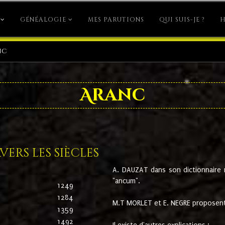
GÉNÉALOGIE
MES PARUTIONS
QUI SUIS-JE ?
H
nc
Aranc
ers les siècles
A. DAUZAT dans son dictionnaire n'
"ancum".
1249
1284
M.T MORLET et E. NEGRE proposent
1359
1492