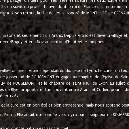
t le partage, un tiers pour ses frère et soeurs, les deux autre tiers
l s'en suivit un procès fleuve, dont le roi de France mis un terme en
émigra. A son retour, la fille de Louis Honoré de MONTILLET de GRENAUD
 maisons et seulement 24 à Aranc. Depuis Aranc est devenu village 
bert-en-Bugey et en 1802 au canton d'Hauteville-Lompnes.
ville-Lompnes, Aranc dépendait du diocèse de Lyon. Le curier du lieu g
que Josserand de ROUGEMONT engagea au chapitre de l’église de Saint
uy de ROUGEMONT et le chapitre de saint Paul de Lyon au sujet d
s de Blye, propriétaire d'un couvent entre Aranc et Corlier, pour la dî
té en 1263.
e et la cure est en bon été et bien entretenue, mais nous apprend be
aint Pierre. Elle aurait été fondée vers 1510 par le seigneur de RO
ranc, dont le patron est saint Michel.