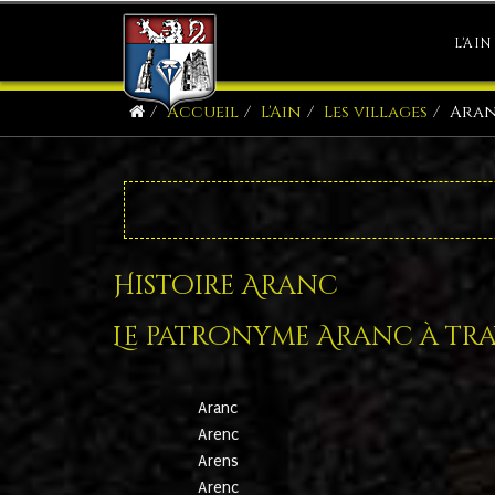
L'AIN
Accueil
L'Ain
Les villages
Ara
Histoire Aranc
Le patronyme Aranc à trav
Aranc
Arenc
Arens
Arenc