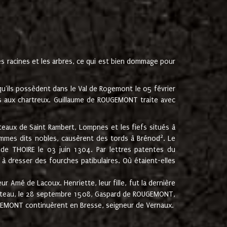
les racines et les arbres, ce qui est bien dommage pour
'ils possèdent dans le Val de Rogemont le 05 février
es aux chartreux. Guillaume de ROUGEMONT traite avec
teaux de Saint Rambert, Lompnes et les fiefs situés à
2
mmes dits nobles, causèrent des tords à Brénod
. Le
de THOIRE le 03 juin 1304. Par lettres patentes du
 dresser des fourches patibulaires. Où étaient-elles
Amé de Lacoux. Henriette, leur fille, fut la dernière
hâteau, le 28 septembre 1508, Gaspard de ROUGEMONT,
ROUGEMONT continuèrent en Bresse, seigneur de Vernaux.