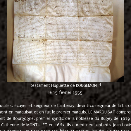
4
testament Huguette de ROUGEMONT
le 15 février 1555
cales, écuyer et seigneur de Lantenay, devint coseigneur de la bar
ont en marquisat et en fut le premier marquis. LE MARQUISAT comprenait
ement de Bourgogne, premier syndic de la noblesse du Bugey de 1679 à
Catherine de MONTILLET en 1663. Ils eurent neuf enfants. Jean Louis,