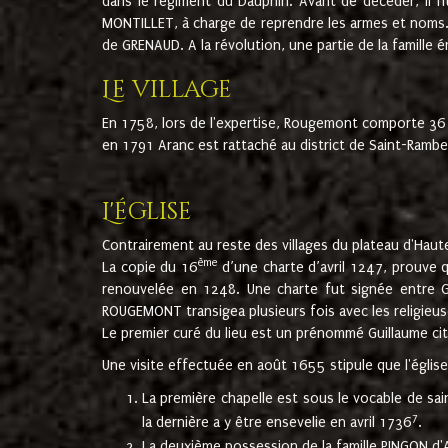
dans le régiment du Dauphin. Avant de décéder, il fi
MONTILLET, à charge de reprendre les armes et noms. I
de GRENAUD. A la révolution, une partie de la famille 
Le village
En 1758, lors de l'expertise, Rougemont comporte 36
en 1791 Aranc est rattaché au district de Saint-Ram
L'église
Contrairement au reste des villages du plateau d'Haute
ème
La copie du 16
d’une charte d’avril 1247, prouve 
renouvelée en 1248. Une charte fut signée entre G
ROUGEMONT transigea plusieurs fois avec les religieuse
Le premier curé du lieu est un prénommé Guillaume ci
Une visite effectuée en août 1655 stipule que l'églis
La première chapelle est sous le vocable de s
7
la dernière a y être ensevelie en avril 1736
.
La deuxième possession de la famille PINGON d'A