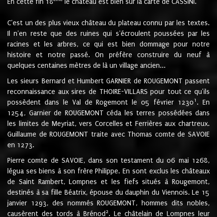
En cette fin 18
le château est bien sur la carte de CASSINI.
C'est un des plus vieux château du plateau connu par les textes.
Il n'en reste que des ruines qui s'écroulent poussées par les
racines et les arbres, ce qui est bien dommage pour notre
histoire et notre passé. On préfère construire du neuf à
quelques centaines mètres de là un village ancien...
Les sieurs Bernard et Humbert GARNIER de ROUGEMONT passent
reconnaissance aux sires de THOIRE-VILLARS pour tout ce qu'ils
1
possèdent dans le Val de Rogemont le 05 février 1230
. En
1254, Garnier de ROUGEMONT céda les terres possédées dans
les limites de Meyriat, vers Corcelles et Ferrières aux chartreux.
Guillaume de ROUGEMONT traite avec Thomas comte de SAVOIE
en 1273.
Pierre comte de SAVOIE, dans son testament du 06 mai 1268,
légua ses biens à son frère Philippe. En sont exclus les châteaux
de Saint Rambert, Lompnes et les fiefs situés à Rougemont,
destinés à sa fille Béatrix, épouse du dauphin du Viennois. Le 15
janvier 1293, des nommés ROUGEMONT, hommes dits nobles,
2
causèrent des tords à Brénod
. Le châtelain de Lompnes leur