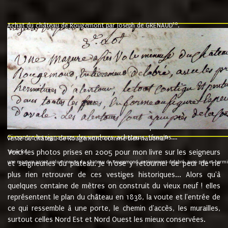
10
Achat du château de Rougemont par Joseph de GRENAUD
.
"l'an mil six cent soixante treze le ving neuvième jour du mois de novemb
nommé fut présent Messire Claude Guillaume de Moyriat chevalier baron de 
vend, purement simplement et irrevocablement a monseigneur monsieur Jose
et chavannes conseiller du roy au parlement de Bourgogne, present et accept
que le dit seigneur Baron de la Vellière a sur ses hommes, indivisables et fi
de la Velliere tout ainsi et comme le dit seigneur Baron et ses hauteurs e
présent......"
suivent les rentes, donation des terriers, etc... au prix de 880 livre louis d'or
Ci contre les signatures des vendeurs, acheteurs, témoins....
9.
vente du château de Rougemont comme bien national
Voici les photos prises en 2005 pour mon livre sur les seigneurs
"3ème lot
une mazure assez volumineuse du chateau de Rougemond, entierement delabré, avec près et hermitur
et seigneuries du plateau. Je n'ose y retourner de peur de ne
plus rien retrouver de ces vestiges historiques... Alors qu'à
quelques centaine de mètres on construit du vieux neuf ! elles
représentent le plan du château en 1838, la voute et l'entrée de
ce qui ressemble à une porte, le chemin d'accès, les murailles,
surtout celles Nord Est et Nord Ouest les mieux conservées.