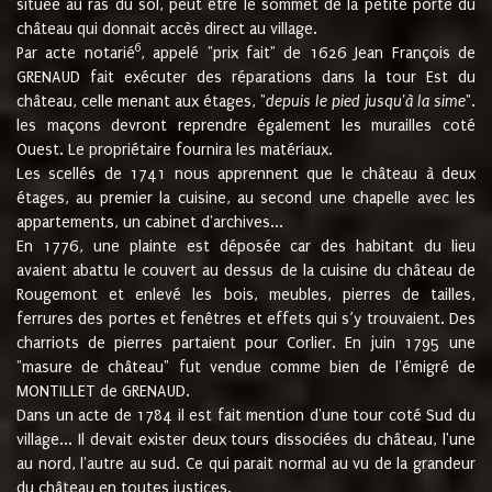
située au ras du sol, peut être le sommet de la petite porte du
château qui donnait accès direct au village.
6
Par acte notarié
, appelé "prix fait" de 1626 Jean François de
GRENAUD fait exécuter des réparations dans la tour Est du
château, celle menant aux étages, "
depuis le pied jusqu'à la sime
".
les maçons devront reprendre également les murailles coté
Ouest. Le propriétaire fournira les matériaux.
Les scellés de 1741 nous apprennent que le château à deux
étages, au premier la cuisine, au second une chapelle avec les
appartements, un cabinet d'archives...
En 1776, une plainte est déposée car des habitant du lieu
avaient abattu le couvert au dessus de la cuisine du château de
Rougemont et enlevé les bois, meubles, pierres de tailles,
ferrures des portes et fenêtres et effets qui s’y trouvaient. Des
charriots de pierres partaient pour Corlier. En juin 1795 une
"masure de château" fut vendue comme bien de l'émigré de
MONTILLET de GRENAUD.
Dans un acte de 1784 il est fait mention d'une tour coté Sud du
village... Il devait exister deux tours dissociées du château, l'une
au nord, l'autre au sud. Ce qui parait normal au vu de la grandeur
du château en toutes justices.