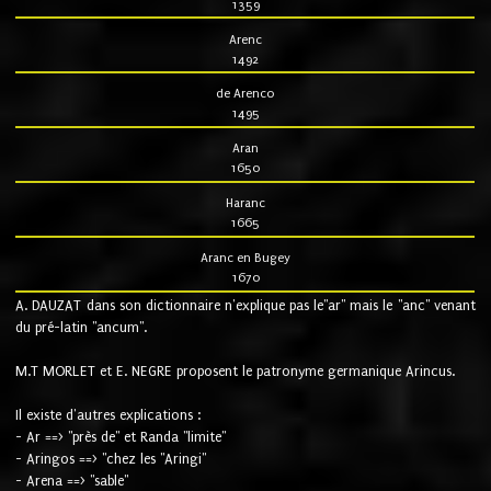
1359
Arenc
1492
de Arenco
1495
Aran
1650
Haranc
1665
Aranc en Bugey
1670
A. DAUZAT dans son dictionnaire n'explique pas le"ar" mais le "anc" venant
du pré-latin "ancum".
M.T MORLET et E. NEGRE proposent le patronyme germanique Arincus.
Il existe d'autres explications :
- Ar ==> "près de" et Randa "limite"
- Aringos ==> "chez les "Aringi"
- Arena ==> "sable"