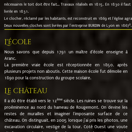
nécessaires le toit doit être fait... Travaux réalisés en 1815. En 1830 il faut
livrée en 1831.
Le clocher, réclamé par les habitants, est reconstruit en 1869 et l'église agr
8
Deux nouvelles cloches sont livrées par l'entreprise BURDIN de Lyon en 1867
.
L'école
Nous savons que depuis 1791 un maître d'école enseigne à
Aranc.
La première vraie école est réceptionnée en 1850, après
plusieurs projets non aboutis. Cette maison école fut démolie en
1890 pour la construction du groupe scolaire.
Le château
ème
Il a dû être établi vers le 12
siècle. Les ruines se trouve sur la
proéminence au nord du hameau de Rougemont. On devine les
restes de murailles et imaginer l'imposante surface de ce
château. On distinguait, en 2005 lorsque j'ai pris les photos, une
excavation circulaire, vestige de la tour. Coté Ouest une voute