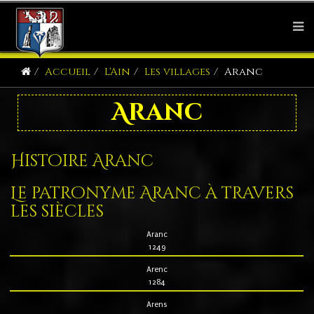
Accueil
L'Ain
Les villages
Aranc
Aranc
Histoire Aranc
Le patronyme Aranc à travers
les siècles
Aranc
1249
Arenc
1284
Arens