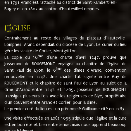
en 1791 Aranc est rattaché au district de Saint-Rambert-en-
Bugey et en 1802 au canton d'Hauteville-Lompnes.
L'église
Contrairement au reste des villages du plateau d'Hauteville-
Lompnes, Aranc dépendait du diocèse de Lyon. Le curier du lieu
gère les vicaire de Corlier, Montgriffon.
ème
La copie du 16
d’une charte d’avril 1247, prouve que
Josserand de ROUGEMONT engagea au chapitre de l’église de
ème
Saint Paul de Lyon, le 6
des dîmes d’Aranc, convention
renouvelée en 1248. Une charte fut signée entre Guy de
ROUGEMONT et le chapitre de saint Paul de Lyon au sujet de la
dîme d’Aranc entre 1248 et 1265. Josselain de ROUGEMONT
transigea plusieurs fois avec les religieuses de Blye, propriétaire
d'un couvent entre Aranc et Corlier, pour la dîme.
Le premier curé du lieu est un prénommé Guillaume cité en 1263.
Une visite effectuée en août 1655 stipule que l'église et la cure
est en bon été et bien entretenue, mais nous apprend beaucoup