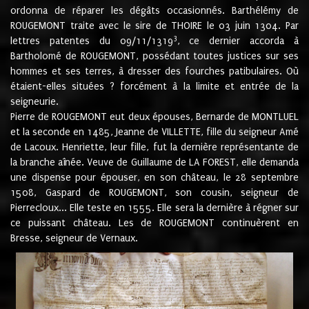
ordonna de réparer les dégâts occasionnés. Barthélémy de
ROUGEMONT traite avec le sire de THOIRE le 03 juin 1304. Par
3
lettres patentes du 09/11/1319
, ce dernier accorda à
Bartholomé de ROUGEMONT, possédant toutes justices sur ses
hommes et ses terres, à dresser des fourches patibulaires. Où
étaient-elles situées ? forcément à la limite et entrée de la
seigneurie.
Pierre de ROUGEMONT eut deux épouses, Bernarde de MONTLUEL
et la seconde en 1485, Jeanne de VILLETTE, fille du seigneur Amé
de Lacoux. Henriette, leur fille, fut la dernière représentante de
la branche aînée. Veuve de Guillaume de LA FOREST, elle demanda
une dispense pour épouser, en son château, le 28 septembre
1508, Gaspard de ROUGEMONT, son cousin, seigneur de
Pierrecloux... Elle teste en 1555. Elle sera la dernière à régner sur
ce puissant château. Les de ROUGEMONT continuèrent en
Bresse, seigneur de Vernaux.