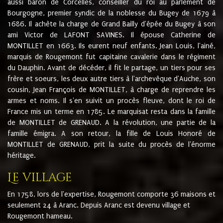
aussi baron de Corcelles, conseiller du roi au parlement de
Bourgogne, premier syndic de la noblesse du Bugey de 1679 à
1686. Il achète la charge de Grand Bailly d'épée du Bugey à son
ami Victor de LAFONT SAVINES. Il épouse Catherine de
MONTILLET en 1663. Ils eurent neuf enfants. Jean Louis, l'ainé,
marquis de Rougemont fut capitaine cavalerie dans le régiment
du Dauphin. Avant de décéder, il fit le partage, un tiers pour ses
frère et soeurs, les deux autre tiers à l'archevêque d'Auche, son
cousin, Jean François de MONTILLET, à charge de reprendre les
armes et noms. Il s'en suivit un procès fleuve, dont le roi de
France mis un terme en 1785. Le marquisat resta dans la famille
de MONTILLET de GRENAUD. A la révolution, une partie de la
famille émigra. A son retour, la fille de Louis Honoré de
MONTILLET de GRENAUD, prit la suite du procès de l'énorme
héritage.
Le village
En 1758, lors de l'expertise, Rougemont comporte 36 maisons et
seulement 24 à Aranc. Depuis Aranc est devenu village et
Rougemont hameau.