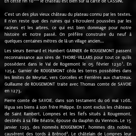
En cette fin 18
le château est bien sur la carte de CASSINI.
C'est un des plus vieux château du plateau connu par les textes.
Il n'en reste que des ruines qui s'écroulent poussées par les
racines et les arbres, ce qui est bien dommage pour notre
histoire et notre passé. On préfère construire du neuf à
quelques centaines mètres de là un village ancien...
Les sieurs Bernard et Humbert GARNIER de ROUGEMONT passent
reconnaissance aux sires de THOIRE-VILLARS pour tout ce qu'ils
1
possèdent dans le Val de Rogemont le 05 février 1230
. En
1254, Garnier de ROUGEMONT céda les terres possédées dans
les limites de Meyriat, vers Corcelles et Ferrières aux chartreux.
Guillaume de ROUGEMONT traite avec Thomas comte de SAVOIE
en 1273.
Pierre comte de SAVOIE, dans son testament du 06 mai 1268,
légua ses biens à son frère Philippe. En sont exclus les châteaux
de Saint Rambert, Lompnes et les fiefs situés à Rougemont,
destinés à sa fille Béatrix, épouse du dauphin du Viennois. Le 15
janvier 1293, des nommés ROUGEMONT, hommes dits nobles,
2
causèrent des tords à Brénod
. Le châtelain de Lompnes leur