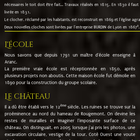
nécessaires le toit doit être fait... Travaux réalisés en 1815. En 1830 il faut
livrée en 1831.
Le clocher, réclamé par les habitants, est reconstruit en 1869 et l'église agr
8
Deux nouvelles cloches sont livrées par l'entreprise BURDIN de Lyon en 1867
.
L'école
Nous savons que depuis 1791 un maître d'école enseigne à
Aranc.
La première vraie école est réceptionnée en 1850, après
plusieurs projets non aboutis. Cette maison école fut démolie en
1890 pour la construction du groupe scolaire.
Le château
ème
Il a dû être établi vers le 12
siècle. Les ruines se trouve sur la
proéminence au nord du hameau de Rougemont. On devine les
restes de murailles et imaginer l'imposante surface de ce
château. On distinguait, en 2005 lorsque j'ai pris les photos, une
excavation circulaire, vestige de la tour. Coté Ouest une voute