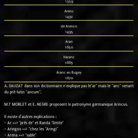
1359
Arenc
1492
de Arenco
1495
Aran
1650
Haranc
1665
Aranc en Bugey
1670
A. DAUZAT dans son dictionnaire n'explique pas le"ar" mais le "anc" venant
du pré-latin "ancum".
M.T MORLET et E. NEGRE proposent le patronyme germanique Arincus.
Il existe d'autres explications :
- Ar ==> "près de" et Randa "limite"
- Aringos ==> "chez les "Aringi"
- Arena ==> "sable"