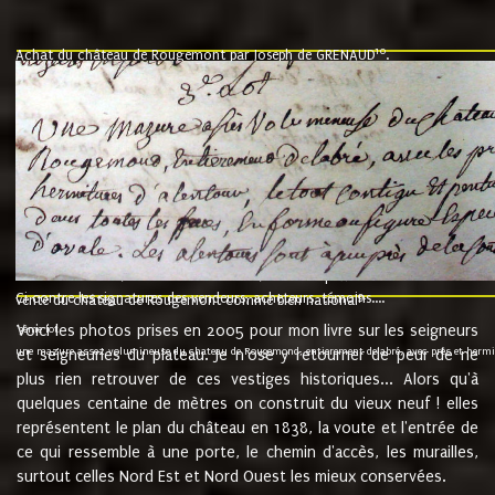
10
Achat du château de Rougemont par Joseph de GRENAUD
.
"l'an mil six cent soixante treze le ving neuvième jour du mois de novemb
nommé fut présent Messire Claude Guillaume de Moyriat chevalier baron de 
vend, purement simplement et irrevocablement a monseigneur monsieur Jose
et chavannes conseiller du roy au parlement de Bourgogne, present et accept
que le dit seigneur Baron de la Vellière a sur ses hommes, indivisables et fi
de la Velliere tout ainsi et comme le dit seigneur Baron et ses hauteurs e
présent......"
suivent les rentes, donation des terriers, etc... au prix de 880 livre louis d'or
Ci contre les signatures des vendeurs, acheteurs, témoins....
9.
vente du château de Rougemont comme bien national
Voici les photos prises en 2005 pour mon livre sur les seigneurs
"3ème lot
une mazure assez volumineuse du chateau de Rougemond, entierement delabré, avec près et hermitur
et seigneuries du plateau. Je n'ose y retourner de peur de ne
plus rien retrouver de ces vestiges historiques... Alors qu'à
quelques centaine de mètres on construit du vieux neuf ! elles
représentent le plan du château en 1838, la voute et l'entrée de
ce qui ressemble à une porte, le chemin d'accès, les murailles,
surtout celles Nord Est et Nord Ouest les mieux conservées.