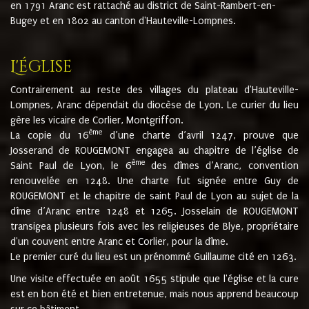
en 1791 Aranc est rattaché au district de Saint-Rambert-en-
Bugey et en 1802 au canton d'Hauteville-Lompnes.
L'église
Contrairement au reste des villages du plateau d'Hauteville-
Lompnes, Aranc dépendait du diocèse de Lyon. Le curier du lieu
gère les vicaire de Corlier, Montgriffon.
ème
La copie du 16
d’une charte d’avril 1247, prouve que
Josserand de ROUGEMONT engagea au chapitre de l’église de
ème
Saint Paul de Lyon, le 6
des dîmes d’Aranc, convention
renouvelée en 1248. Une charte fut signée entre Guy de
ROUGEMONT et le chapitre de saint Paul de Lyon au sujet de la
dîme d’Aranc entre 1248 et 1265. Josselain de ROUGEMONT
transigea plusieurs fois avec les religieuses de Blye, propriétaire
d'un couvent entre Aranc et Corlier, pour la dîme.
Le premier curé du lieu est un prénommé Guillaume cité en 1263.
Une visite effectuée en août 1655 stipule que l'église et la cure
est en bon été et bien entretenue, mais nous apprend beaucoup