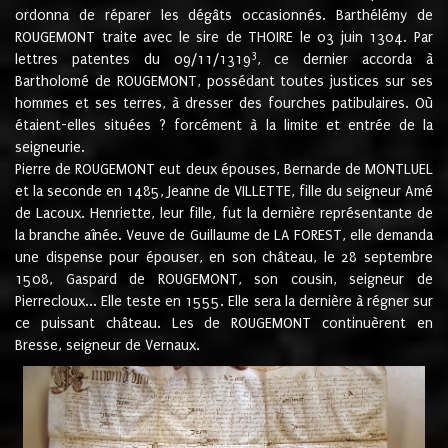
ordonna de réparer les dégâts occasionnés. Barthélémy de
ROUGEMONT traite avec le sire de THOIRE le 03 juin 1304. Par
3
lettres patentes du 09/11/1319
, ce dernier accorda à
Bartholomé de ROUGEMONT, possédant toutes justices sur ses
hommes et ses terres, à dresser des fourches patibulaires. Où
étaient-elles situées ? forcément à la limite et entrée de la
seigneurie.
Pierre de ROUGEMONT eut deux épouses, Bernarde de MONTLUEL
et la seconde en 1485, Jeanne de VILLETTE, fille du seigneur Amé
de Lacoux. Henriette, leur fille, fut la dernière représentante de
la branche aînée. Veuve de Guillaume de LA FOREST, elle demanda
une dispense pour épouser, en son château, le 28 septembre
1508, Gaspard de ROUGEMONT, son cousin, seigneur de
Pierrecloux... Elle teste en 1555. Elle sera la dernière à régner sur
ce puissant château. Les de ROUGEMONT continuèrent en
Bresse, seigneur de Vernaux.