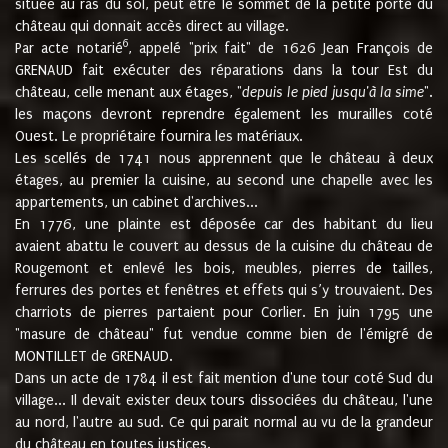
située au ras du sol, peut être le sommet de la petite porte du
château qui donnait accès direct au village.
6
Par acte notarié
, appelé "prix fait" de 1626 Jean François de
GRENAUD fait exécuter des réparations dans la tour Est du
château, celle menant aux étages, "
depuis le pied jusqu'à la sime
".
les maçons devront reprendre également les murailles coté
Ouest. Le propriétaire fournira les matériaux.
Les scellés de 1741 nous apprennent que le château à deux
étages, au premier la cuisine, au second une chapelle avec les
appartements, un cabinet d'archives...
En 1776, une plainte est déposée car des habitant du lieu
avaient abattu le couvert au dessus de la cuisine du château de
Rougemont et enlevé les bois, meubles, pierres de tailles,
ferrures des portes et fenêtres et effets qui s’y trouvaient. Des
charriots de pierres partaient pour Corlier. En juin 1795 une
"masure de château" fut vendue comme bien de l'émigré de
MONTILLET de GRENAUD.
Dans un acte de 1784 il est fait mention d'une tour coté Sud du
village... Il devait exister deux tours dissociées du château, l'une
au nord, l'autre au sud. Ce qui parait normal au vu de la grandeur
du château en toutes justices.