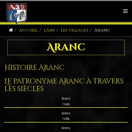
Accueil
L'Ain
Les villages
Aranc
Aranc
Histoire Aranc
Le patronyme Aranc à travers
les siècles
Aranc
1249
Arenc
1284
Arens