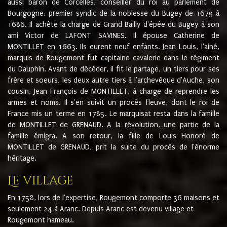
aussi baron de Corcelles, conseiller du roi au parlement de
Bourgogne, premier syndic de la noblesse du Bugey de 1679 à
1686. Il achète la charge de Grand Bailly d'épée du Bugey à son
ami Victor de LAFONT SAVINES. Il épouse Catherine de
MONTILLET en 1663. Ils eurent neuf enfants. Jean Louis, l'ainé,
marquis de Rougemont fut capitaine cavalerie dans le régiment
du Dauphin. Avant de décéder, il fit le partage, un tiers pour ses
frère et soeurs, les deux autre tiers à l'archevêque d'Auche, son
cousin, Jean François de MONTILLET, à charge de reprendre les
armes et noms. Il s'en suivit un procès fleuve, dont le roi de
France mis un terme en 1785. Le marquisat resta dans la famille
de MONTILLET de GRENAUD. A la révolution, une partie de la
famille émigra. A son retour, la fille de Louis Honoré de
MONTILLET de GRENAUD, prit la suite du procès de l'énorme
héritage.
Le village
En 1758, lors de l'expertise, Rougemont comporte 36 maisons et
seulement 24 à Aranc. Depuis Aranc est devenu village et
Rougemont hameau.