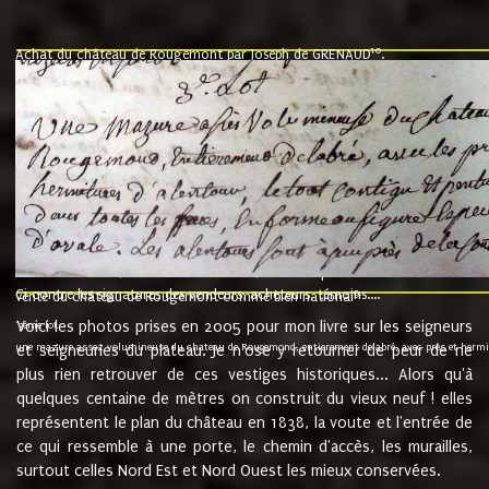
10
Achat du château de Rougemont par Joseph de GRENAUD
.
"l'an mil six cent soixante treze le ving neuvième jour du mois de novemb
nommé fut présent Messire Claude Guillaume de Moyriat chevalier baron de 
vend, purement simplement et irrevocablement a monseigneur monsieur Jose
et chavannes conseiller du roy au parlement de Bourgogne, present et accept
que le dit seigneur Baron de la Vellière a sur ses hommes, indivisables et fi
de la Velliere tout ainsi et comme le dit seigneur Baron et ses hauteurs e
présent......"
suivent les rentes, donation des terriers, etc... au prix de 880 livre louis d'or
Ci contre les signatures des vendeurs, acheteurs, témoins....
9.
vente du château de Rougemont comme bien national
Voici les photos prises en 2005 pour mon livre sur les seigneurs
"3ème lot
une mazure assez volumineuse du chateau de Rougemond, entierement delabré, avec près et hermitur
et seigneuries du plateau. Je n'ose y retourner de peur de ne
plus rien retrouver de ces vestiges historiques... Alors qu'à
quelques centaine de mètres on construit du vieux neuf ! elles
représentent le plan du château en 1838, la voute et l'entrée de
ce qui ressemble à une porte, le chemin d'accès, les murailles,
surtout celles Nord Est et Nord Ouest les mieux conservées.