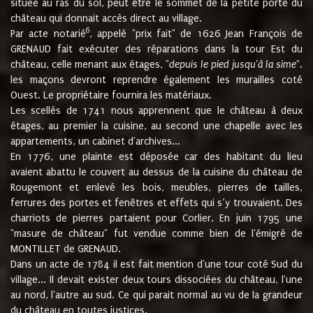
située au ras du sol, peut être le sommet de la petite porte du
château qui donnait accès direct au village.
6
Par acte notarié
, appelé "prix fait" de 1626 Jean François de
GRENAUD fait exécuter des réparations dans la tour Est du
château, celle menant aux étages, "
depuis le pied jusqu'à la sime
".
les maçons devront reprendre également les murailles coté
Ouest. Le propriétaire fournira les matériaux.
Les scellés de 1741 nous apprennent que le château à deux
étages, au premier la cuisine, au second une chapelle avec les
appartements, un cabinet d'archives...
En 1776, une plainte est déposée car des habitant du lieu
avaient abattu le couvert au dessus de la cuisine du château de
Rougemont et enlevé les bois, meubles, pierres de tailles,
ferrures des portes et fenêtres et effets qui s’y trouvaient. Des
charriots de pierres partaient pour Corlier. En juin 1795 une
"masure de château" fut vendue comme bien de l'émigré de
MONTILLET de GRENAUD.
Dans un acte de 1784 il est fait mention d'une tour coté Sud du
village... Il devait exister deux tours dissociées du château, l'une
au nord, l'autre au sud. Ce qui parait normal au vu de la grandeur
du château en toutes justices.