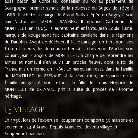
aussi baron de Corcelles, conseiller du roi au parlement de
Bourgogne, premier syndic de la noblesse du Bugey de 1679 à
1686. Il achète la charge de Grand Bailly d'épée du Bugey à son
ami Victor de LAFONT SAVINES. Il épouse Catherine de
MONTILLET en 1663. Ils eurent neuf enfants. Jean Louis, l'ainé,
marquis de Rougemont fut capitaine cavalerie dans le régiment
du Dauphin. Avant de décéder, il fit le partage, un tiers pour ses
frère et soeurs, les deux autre tiers à l'archevêque d'Auche, son
cousin, Jean François de MONTILLET, à charge de reprendre les
armes et noms. Il s'en suivit un procès fleuve, dont le roi de
France mis un terme en 1785. Le marquisat resta dans la famille
de MONTILLET de GRENAUD. A la révolution, une partie de la
famille émigra. A son retour, la fille de Louis Honoré de
MONTILLET de GRENAUD, prit la suite du procès de l'énorme
héritage.
Le village
En 1758, lors de l'expertise, Rougemont comporte 36 maisons et
seulement 24 à Aranc. Depuis Aranc est devenu village et
Rougemont hameau.