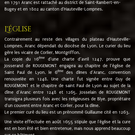
en 1791 Aranc est rattaché au district de Saint-Rambert-en-
Bugey et en 1802 au canton d'Hauteville-Lompnes.
L'église
Contrairement au reste des villages du plateau d'Hauteville-
Lompnes, Aranc dépendait du diocèse de Lyon. Le curier du lieu
gère les vicaire de Corlier, Montgriffon.
ème
La copie du 16
d’une charte d’avril 1247, prouve que
Josserand de ROUGEMONT engagea au chapitre de l’église de
ème
Saint Paul de Lyon, le 6
des dîmes d’Aranc, convention
renouvelée en 1248. Une charte fut signée entre Guy de
ROUGEMONT et le chapitre de saint Paul de Lyon au sujet de la
dîme d’Aranc entre 1248 et 1265. Josselain de ROUGEMONT
transigea plusieurs fois avec les religieuses de Blye, propriétaire
d'un couvent entre Aranc et Corlier, pour la dîme.
Le premier curé du lieu est un prénommé Guillaume cité en 1263.
Une visite effectuée en août 1655 stipule que l'église et la cure
est en bon été et bien entretenue, mais nous apprend beaucoup