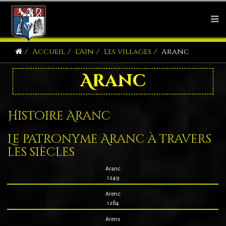
Accueil
L'Ain
Les villages
Aranc
Aranc
Histoire Aranc
Le patronyme Aranc à travers
les siècles
Aranc
1249
Arenc
1284
Arens