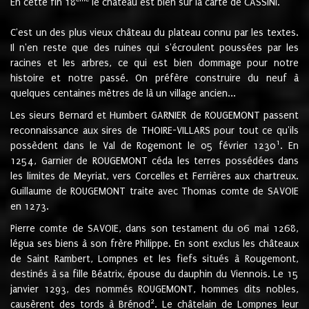
En cette fin 18
le château est bien sur la carte de CASSINI.
C'est un des plus vieux château du plateau connu par les textes.
Il n'en reste que des ruines qui s'écroulent poussées par les
racines et les arbres, ce qui est bien dommage pour notre
histoire et notre passé. On préfère construire du neuf à
quelques centaines mètres de là un village ancien...
Les sieurs Bernard et Humbert GARNIER de ROUGEMONT passent
reconnaissance aux sires de THOIRE-VILLARS pour tout ce qu'ils
1
possèdent dans le Val de Rogemont le 05 février 1230
. En
1254, Garnier de ROUGEMONT céda les terres possédées dans
les limites de Meyriat, vers Corcelles et Ferrières aux chartreux.
Guillaume de ROUGEMONT traite avec Thomas comte de SAVOIE
en 1273.
Pierre comte de SAVOIE, dans son testament du 06 mai 1268,
légua ses biens à son frère Philippe. En sont exclus les châteaux
de Saint Rambert, Lompnes et les fiefs situés à Rougemont,
destinés à sa fille Béatrix, épouse du dauphin du Viennois. Le 15
janvier 1293, des nommés ROUGEMONT, hommes dits nobles,
2
causèrent des tords à Brénod
. Le châtelain de Lompnes leur