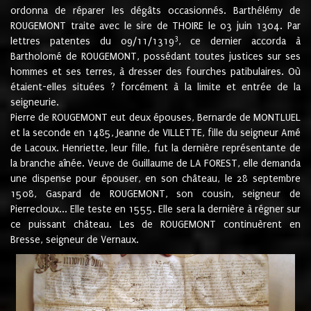
ordonna de réparer les dégâts occasionnés. Barthélémy de
ROUGEMONT traite avec le sire de THOIRE le 03 juin 1304. Par
3
lettres patentes du 09/11/1319
, ce dernier accorda à
Bartholomé de ROUGEMONT, possédant toutes justices sur ses
hommes et ses terres, à dresser des fourches patibulaires. Où
étaient-elles situées ? forcément à la limite et entrée de la
seigneurie.
Pierre de ROUGEMONT eut deux épouses, Bernarde de MONTLUEL
et la seconde en 1485, Jeanne de VILLETTE, fille du seigneur Amé
de Lacoux. Henriette, leur fille, fut la dernière représentante de
la branche aînée. Veuve de Guillaume de LA FOREST, elle demanda
une dispense pour épouser, en son château, le 28 septembre
1508, Gaspard de ROUGEMONT, son cousin, seigneur de
Pierrecloux... Elle teste en 1555. Elle sera la dernière à régner sur
ce puissant château. Les de ROUGEMONT continuèrent en
Bresse, seigneur de Vernaux.