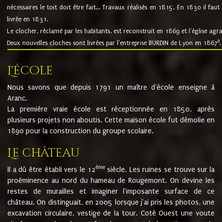
nécessaires le toit doit être fait... Travaux réalisés en 1815. En 1830 il faut
livrée en 1831.
Le clocher, réclamé par les habitants, est reconstruit en 1869 et l'église agr
8
Deux nouvelles cloches sont livrées par l'entreprise BURDIN de Lyon en 1867
.
L'école
Nous savons que depuis 1791 un maître d'école enseigne à
Aranc.
La première vraie école est réceptionnée en 1850, après
plusieurs projets non aboutis. Cette maison école fut démolie en
1890 pour la construction du groupe scolaire.
Le château
ème
Il a dû être établi vers le 12
siècle. Les ruines se trouve sur la
proéminence au nord du hameau de Rougemont. On devine les
restes de murailles et imaginer l'imposante surface de ce
château. On distinguait, en 2005 lorsque j'ai pris les photos, une
excavation circulaire, vestige de la tour. Coté Ouest une voute