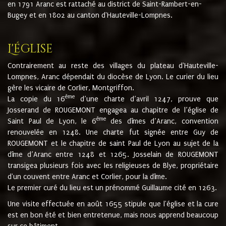
en 1791 Aranc est rattaché au district de Saint-Rambert-en-
Bugey et en 1802 au canton d'Hauteville-Lompnes.
L'église
Contrairement au reste des villages du plateau d'Hauteville-
Lompnes, Aranc dépendait du diocèse de Lyon. Le curier du lieu
gère les vicaire de Corlier, Montgriffon.
ème
La copie du 16
d’une charte d’avril 1247, prouve que
Josserand de ROUGEMONT engagea au chapitre de l’église de
ème
Saint Paul de Lyon, le 6
des dîmes d’Aranc, convention
renouvelée en 1248. Une charte fut signée entre Guy de
ROUGEMONT et le chapitre de saint Paul de Lyon au sujet de la
dîme d’Aranc entre 1248 et 1265. Josselain de ROUGEMONT
transigea plusieurs fois avec les religieuses de Blye, propriétaire
d'un couvent entre Aranc et Corlier, pour la dîme.
Le premier curé du lieu est un prénommé Guillaume cité en 1263.
Une visite effectuée en août 1655 stipule que l'église et la cure
est en bon été et bien entretenue, mais nous apprend beaucoup