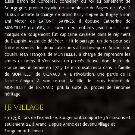
aussi baron de Corcelles, conseiller du roi au parlement de
Bourgogne, premier syndic de la noblesse du Bugey de 1679 à
1686. Il achète la charge de Grand Bailly d'épée du Bugey à son
ami Victor de LAFONT SAVINES. Il épouse Catherine de
MONTILLET en 1663. Ils eurent neuf enfants. Jean Louis, l'ainé,
marquis de Rougemont fut capitaine cavalerie dans le régiment
du Dauphin. Avant de décéder, il fit le partage, un tiers pour ses
frère et soeurs, les deux autre tiers à l'archevêque d'Auche, son
cousin, Jean François de MONTILLET, à charge de reprendre les
armes et noms. Il s'en suivit un procès fleuve, dont le roi de
France mis un terme en 1785. Le marquisat resta dans la famille
de MONTILLET de GRENAUD. A la révolution, une partie de la
famille émigra. A son retour, la fille de Louis Honoré de
MONTILLET de GRENAUD, prit la suite du procès de l'énorme
héritage.
Le village
En 1758, lors de l'expertise, Rougemont comporte 36 maisons et
seulement 24 à Aranc. Depuis Aranc est devenu village et
Rougemont hameau.