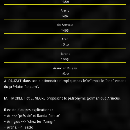
1359
Arenc
1492
de Arenco
1495
Aran
1650
Haranc
1665
Aranc en Bugey
1670
A. DAUZAT dans son dictionnaire n'explique pas le"ar" mais le "anc" venant
du pré-latin "ancum".
M.T MORLET et E. NEGRE proposent le patronyme germanique Arincus.
Il existe d'autres explications :
- Ar ==> "près de" et Randa "limite"
- Aringos ==> "chez les "Aringi"
- Arena ==> "sable"