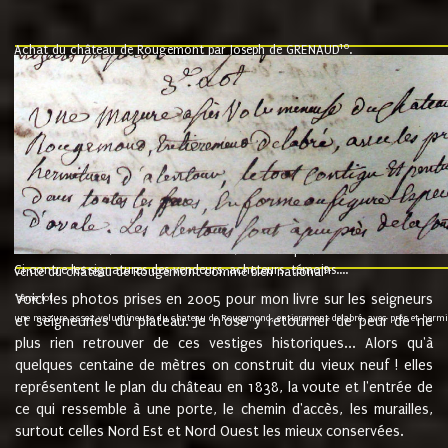
10
Achat du château de Rougemont par Joseph de GRENAUD
.
"l'an mil six cent soixante treze le ving neuvième jour du mois de novemb
nommé fut présent Messire Claude Guillaume de Moyriat chevalier baron de 
vend, purement simplement et irrevocablement a monseigneur monsieur Jose
et chavannes conseiller du roy au parlement de Bourgogne, present et accept
que le dit seigneur Baron de la Vellière a sur ses hommes, indivisables et fi
de la Velliere tout ainsi et comme le dit seigneur Baron et ses hauteurs e
présent......"
suivent les rentes, donation des terriers, etc... au prix de 880 livre louis d'or
Ci contre les signatures des vendeurs, acheteurs, témoins....
9.
vente du château de Rougemont comme bien national
Voici les photos prises en 2005 pour mon livre sur les seigneurs
"3ème lot
une mazure assez volumineuse du chateau de Rougemond, entierement delabré, avec près et hermitur
et seigneuries du plateau. Je n'ose y retourner de peur de ne
plus rien retrouver de ces vestiges historiques... Alors qu'à
quelques centaine de mètres on construit du vieux neuf ! elles
représentent le plan du château en 1838, la voute et l'entrée de
ce qui ressemble à une porte, le chemin d'accès, les murailles,
surtout celles Nord Est et Nord Ouest les mieux conservées.