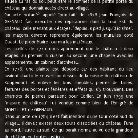
située au ras du sol, peut être le sommet de la petite porte du
château qui donnait accès direct au village.
6
Par acte notarié
, appelé "prix fait" de 1626 Jean François de
GRENAUD fait exécuter des réparations dans la tour Est du
château, celle menant aux étages, "
depuis le pied jusqu'à la sime
".
les maçons devront reprendre également les murailles coté
Ouest. Le propriétaire fournira les matériaux.
Les scellés de 1741 nous apprennent que le château à deux
étages, au premier la cuisine, au second une chapelle avec les
appartements, un cabinet d'archives...
En 1776, une plainte est déposée car des habitant du lieu
avaient abattu le couvert au dessus de la cuisine du château de
Rougemont et enlevé les bois, meubles, pierres de tailles,
ferrures des portes et fenêtres et effets qui s’y trouvaient. Des
charriots de pierres partaient pour Corlier. En juin 1795 une
"masure de château" fut vendue comme bien de l'émigré de
MONTILLET de GRENAUD.
Dans un acte de 1784 il est fait mention d'une tour coté Sud du
village... Il devait exister deux tours dissociées du château, l'une
au nord, l'autre au sud. Ce qui parait normal au vu de la grandeur
du château en toutes justices.