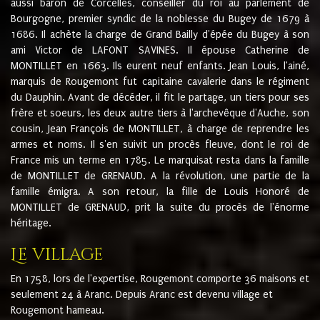
aussi baron de Corcelles, conseiller du roi au parlement de
Bourgogne, premier syndic de la noblesse du Bugey de 1679 à
1686. Il achète la charge de Grand Bailly d'épée du Bugey à son
ami Victor de LAFONT SAVINES. Il épouse Catherine de
MONTILLET en 1663. Ils eurent neuf enfants. Jean Louis, l'ainé,
marquis de Rougemont fut capitaine cavalerie dans le régiment
du Dauphin. Avant de décéder, il fit le partage, un tiers pour ses
frère et soeurs, les deux autre tiers à l'archevêque d'Auche, son
cousin, Jean François de MONTILLET, à charge de reprendre les
armes et noms. Il s'en suivit un procès fleuve, dont le roi de
France mis un terme en 1785. Le marquisat resta dans la famille
de MONTILLET de GRENAUD. A la révolution, une partie de la
famille émigra. A son retour, la fille de Louis Honoré de
MONTILLET de GRENAUD, prit la suite du procès de l'énorme
héritage.
Le village
En 1758, lors de l'expertise, Rougemont comporte 36 maisons et
seulement 24 à Aranc. Depuis Aranc est devenu village et
Rougemont hameau.