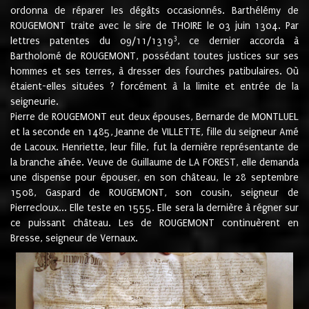
ordonna de réparer les dégâts occasionnés. Barthélémy de
ROUGEMONT traite avec le sire de THOIRE le 03 juin 1304. Par
3
lettres patentes du 09/11/1319
, ce dernier accorda à
Bartholomé de ROUGEMONT, possédant toutes justices sur ses
hommes et ses terres, à dresser des fourches patibulaires. Où
étaient-elles situées ? forcément à la limite et entrée de la
seigneurie.
Pierre de ROUGEMONT eut deux épouses, Bernarde de MONTLUEL
et la seconde en 1485, Jeanne de VILLETTE, fille du seigneur Amé
de Lacoux. Henriette, leur fille, fut la dernière représentante de
la branche aînée. Veuve de Guillaume de LA FOREST, elle demanda
une dispense pour épouser, en son château, le 28 septembre
1508, Gaspard de ROUGEMONT, son cousin, seigneur de
Pierrecloux... Elle teste en 1555. Elle sera la dernière à régner sur
ce puissant château. Les de ROUGEMONT continuèrent en
Bresse, seigneur de Vernaux.