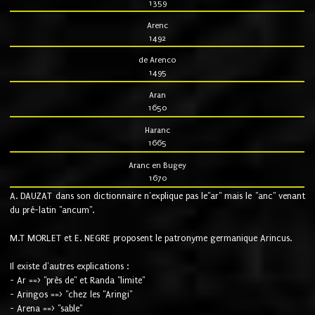
1359
Arenc
1492
de Arenco
1495
Aran
1650
Haranc
1665
Aranc en Bugey
1670
A. DAUZAT dans son dictionnaire n'explique pas le"ar" mais le "anc" venant
du pré-latin "ancum".
M.T MORLET et E. NEGRE proposent le patronyme germanique Arincus.
Il existe d'autres explications :
- Ar ==> "près de" et Randa "limite"
- Aringos ==> "chez les "Aringi"
- Arena ==> "sable"