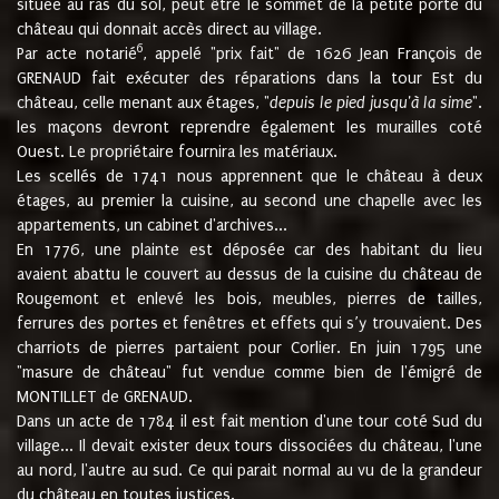
située au ras du sol, peut être le sommet de la petite porte du
château qui donnait accès direct au village.
6
Par acte notarié
, appelé "prix fait" de 1626 Jean François de
GRENAUD fait exécuter des réparations dans la tour Est du
château, celle menant aux étages, "
depuis le pied jusqu'à la sime
".
les maçons devront reprendre également les murailles coté
Ouest. Le propriétaire fournira les matériaux.
Les scellés de 1741 nous apprennent que le château à deux
étages, au premier la cuisine, au second une chapelle avec les
appartements, un cabinet d'archives...
En 1776, une plainte est déposée car des habitant du lieu
avaient abattu le couvert au dessus de la cuisine du château de
Rougemont et enlevé les bois, meubles, pierres de tailles,
ferrures des portes et fenêtres et effets qui s’y trouvaient. Des
charriots de pierres partaient pour Corlier. En juin 1795 une
"masure de château" fut vendue comme bien de l'émigré de
MONTILLET de GRENAUD.
Dans un acte de 1784 il est fait mention d'une tour coté Sud du
village... Il devait exister deux tours dissociées du château, l'une
au nord, l'autre au sud. Ce qui parait normal au vu de la grandeur
du château en toutes justices.