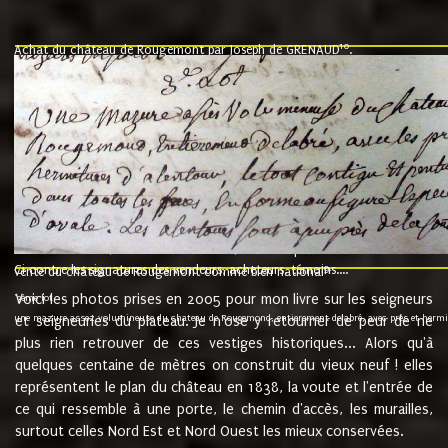
10
Achat du château de Rougemont par Joseph de GRENAUD
.
"l'an mil six cent soixante treze le ving neuvième jour du mois de novemb
nommé fut présent Messire Claude Guillaume de Moyriat chevalier baron de 
vend, purement simplement et irrevocablement a monseigneur monsieur Jose
et chavannes conseiller du roy au parlement de Bourgogne, present et accept
que le dit seigneur Baron de la Vellière a sur ses hommes, indivisables et fi
de la Velliere tout ainsi et comme le dit seigneur Baron et ses hauteurs e
présent......"
suivent les rentes, donation des terriers, etc... au prix de 880 livre louis d'or
Ci contre les signatures des vendeurs, acheteurs, témoins....
9.
vente du château de Rougemont comme bien national
Voici les photos prises en 2005 pour mon livre sur les seigneurs
"3ème lot
une mazure assez volumineuse du chateau de Rougemond, entierement delabré, avec près et hermitur
et seigneuries du plateau. Je n'ose y retourner de peur de ne
plus rien retrouver de ces vestiges historiques... Alors qu'à
quelques centaine de mètres on construit du vieux neuf ! elles
représentent le plan du château en 1838, la voute et l'entrée de
ce qui ressemble à une porte, le chemin d'accès, les murailles,
surtout celles Nord Est et Nord Ouest les mieux conservées.