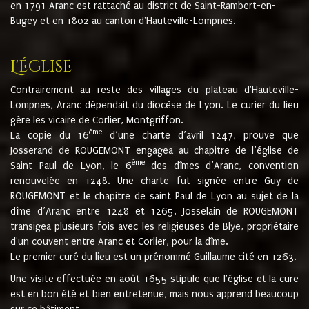
en 1791 Aranc est rattaché au district de Saint-Rambert-en-
Bugey et en 1802 au canton d'Hauteville-Lompnes.
L'église
Contrairement au reste des villages du plateau d'Hauteville-
Lompnes, Aranc dépendait du diocèse de Lyon. Le curier du lieu
gère les vicaire de Corlier, Montgriffon.
ème
La copie du 16
d’une charte d’avril 1247, prouve que
Josserand de ROUGEMONT engagea au chapitre de l’église de
ème
Saint Paul de Lyon, le 6
des dîmes d’Aranc, convention
renouvelée en 1248. Une charte fut signée entre Guy de
ROUGEMONT et le chapitre de saint Paul de Lyon au sujet de la
dîme d’Aranc entre 1248 et 1265. Josselain de ROUGEMONT
transigea plusieurs fois avec les religieuses de Blye, propriétaire
d'un couvent entre Aranc et Corlier, pour la dîme.
Le premier curé du lieu est un prénommé Guillaume cité en 1263.
Une visite effectuée en août 1655 stipule que l'église et la cure
est en bon été et bien entretenue, mais nous apprend beaucoup