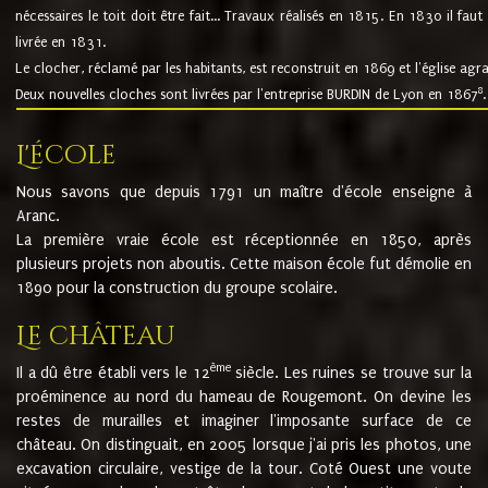
nécessaires le toit doit être fait... Travaux réalisés en 1815. En 1830 il faut
livrée en 1831.
Le clocher, réclamé par les habitants, est reconstruit en 1869 et l'église agr
8
Deux nouvelles cloches sont livrées par l'entreprise BURDIN de Lyon en 1867
.
L'école
Nous savons que depuis 1791 un maître d'école enseigne à
Aranc.
La première vraie école est réceptionnée en 1850, après
plusieurs projets non aboutis. Cette maison école fut démolie en
1890 pour la construction du groupe scolaire.
Le château
ème
Il a dû être établi vers le 12
siècle. Les ruines se trouve sur la
proéminence au nord du hameau de Rougemont. On devine les
restes de murailles et imaginer l'imposante surface de ce
château. On distinguait, en 2005 lorsque j'ai pris les photos, une
excavation circulaire, vestige de la tour. Coté Ouest une voute