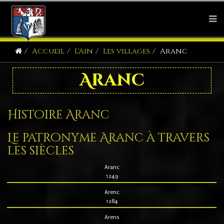
Accueil
L'Ain
Les villages
Aranc
Aranc
Histoire Aranc
Le patronyme Aranc à travers
les siècles
Aranc
1249
Arenc
1284
Arens