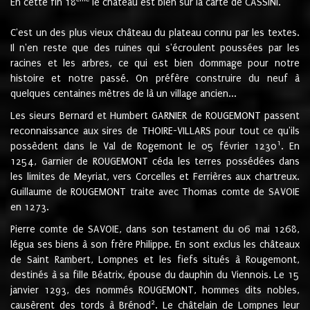
En cette fin 18
le château est bien sur la carte de CASSINI.
C'est un des plus vieux château du plateau connu par les textes.
Il n'en reste que des ruines qui s'écroulent poussées par les
racines et les arbres, ce qui est bien dommage pour notre
histoire et notre passé. On préfère construire du neuf à
quelques centaines mètres de là un village ancien...
Les sieurs Bernard et Humbert GARNIER de ROUGEMONT passent
reconnaissance aux sires de THOIRE-VILLARS pour tout ce qu'ils
1
possèdent dans le Val de Rogemont le 05 février 1230
. En
1254, Garnier de ROUGEMONT céda les terres possédées dans
les limites de Meyriat, vers Corcelles et Ferrières aux chartreux.
Guillaume de ROUGEMONT traite avec Thomas comte de SAVOIE
en 1273.
Pierre comte de SAVOIE, dans son testament du 06 mai 1268,
légua ses biens à son frère Philippe. En sont exclus les châteaux
de Saint Rambert, Lompnes et les fiefs situés à Rougemont,
destinés à sa fille Béatrix, épouse du dauphin du Viennois. Le 15
janvier 1293, des nommés ROUGEMONT, hommes dits nobles,
2
causèrent des tords à Brénod
. Le châtelain de Lompnes leur