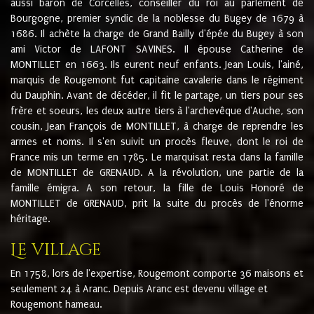
aussi baron de Corcelles, conseiller du roi au parlement de
Bourgogne, premier syndic de la noblesse du Bugey de 1679 à
1686. Il achète la charge de Grand Bailly d'épée du Bugey à son
ami Victor de LAFONT SAVINES. Il épouse Catherine de
MONTILLET en 1663. Ils eurent neuf enfants. Jean Louis, l'ainé,
marquis de Rougemont fut capitaine cavalerie dans le régiment
du Dauphin. Avant de décéder, il fit le partage, un tiers pour ses
frère et soeurs, les deux autre tiers à l'archevêque d'Auche, son
cousin, Jean François de MONTILLET, à charge de reprendre les
armes et noms. Il s'en suivit un procès fleuve, dont le roi de
France mis un terme en 1785. Le marquisat resta dans la famille
de MONTILLET de GRENAUD. A la révolution, une partie de la
famille émigra. A son retour, la fille de Louis Honoré de
MONTILLET de GRENAUD, prit la suite du procès de l'énorme
héritage.
Le village
En 1758, lors de l'expertise, Rougemont comporte 36 maisons et
seulement 24 à Aranc. Depuis Aranc est devenu village et
Rougemont hameau.