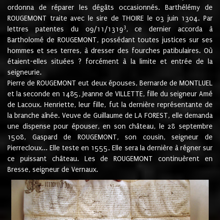
ordonna de réparer les dégâts occasionnés. Barthélémy de
ROUGEMONT traite avec le sire de THOIRE le 03 juin 1304. Par
3
lettres patentes du 09/11/1319
, ce dernier accorda à
Bartholomé de ROUGEMONT, possédant toutes justices sur ses
hommes et ses terres, à dresser des fourches patibulaires. Où
étaient-elles situées ? forcément à la limite et entrée de la
seigneurie.
Pierre de ROUGEMONT eut deux épouses, Bernarde de MONTLUEL
et la seconde en 1485, Jeanne de VILLETTE, fille du seigneur Amé
de Lacoux. Henriette, leur fille, fut la dernière représentante de
la branche aînée. Veuve de Guillaume de LA FOREST, elle demanda
une dispense pour épouser, en son château, le 28 septembre
1508, Gaspard de ROUGEMONT, son cousin, seigneur de
Pierrecloux... Elle teste en 1555. Elle sera la dernière à régner sur
ce puissant château. Les de ROUGEMONT continuèrent en
Bresse, seigneur de Vernaux.