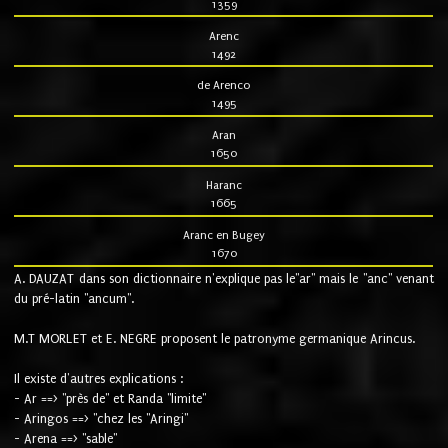
1359
Arenc
1492
de Arenco
1495
Aran
1650
Haranc
1665
Aranc en Bugey
1670
A. DAUZAT dans son dictionnaire n'explique pas le"ar" mais le "anc" venant
du pré-latin "ancum".
M.T MORLET et E. NEGRE proposent le patronyme germanique Arincus.
Il existe d'autres explications :
- Ar ==> "près de" et Randa "limite"
- Aringos ==> "chez les "Aringi"
- Arena ==> "sable"