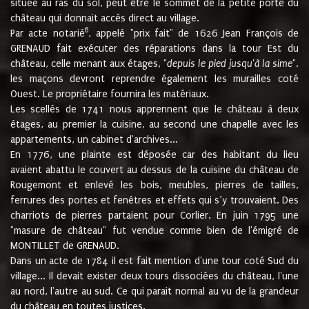
située au ras du sol, peut être le sommet de la petite porte du
château qui donnait accès direct au village.
6
Par acte notarié
, appelé "prix fait" de 1626 Jean François de
GRENAUD fait exécuter des réparations dans la tour Est du
château, celle menant aux étages, "
depuis le pied jusqu'à la sime
".
les maçons devront reprendre également les murailles coté
Ouest. Le propriétaire fournira les matériaux.
Les scellés de 1741 nous apprennent que le château à deux
étages, au premier la cuisine, au second une chapelle avec les
appartements, un cabinet d'archives...
En 1776, une plainte est déposée car des habitant du lieu
avaient abattu le couvert au dessus de la cuisine du château de
Rougemont et enlevé les bois, meubles, pierres de tailles,
ferrures des portes et fenêtres et effets qui s’y trouvaient. Des
charriots de pierres partaient pour Corlier. En juin 1795 une
"masure de château" fut vendue comme bien de l'émigré de
MONTILLET de GRENAUD.
Dans un acte de 1784 il est fait mention d'une tour coté Sud du
village... Il devait exister deux tours dissociées du château, l'une
au nord, l'autre au sud. Ce qui parait normal au vu de la grandeur
du château en toutes justices.