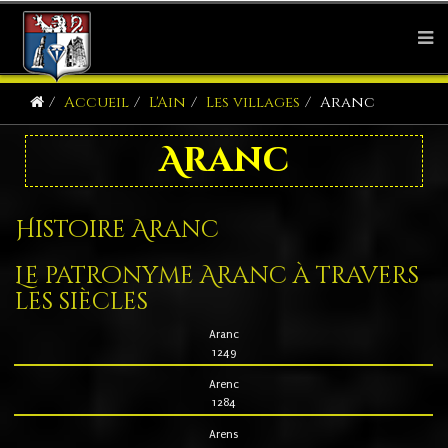
Accueil
L'Ain
Les villages
Aranc
Aranc
Histoire Aranc
Le patronyme Aranc à travers
les siècles
Aranc
1249
Arenc
1284
Arens