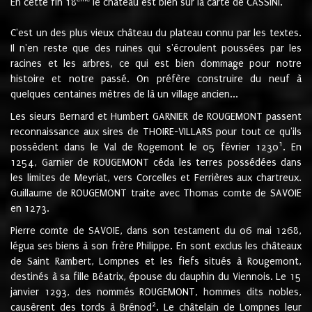
En cette fin 18
le château est bien sur la carte de CASSINI.
C'est un des plus vieux château du plateau connu par les textes.
Il n'en reste que des ruines qui s'écroulent poussées par les
racines et les arbres, ce qui est bien dommage pour notre
histoire et notre passé. On préfère construire du neuf à
quelques centaines mètres de là un village ancien...
Les sieurs Bernard et Humbert GARNIER de ROUGEMONT passent
reconnaissance aux sires de THOIRE-VILLARS pour tout ce qu'ils
1
possèdent dans le Val de Rogemont le 05 février 1230
. En
1254, Garnier de ROUGEMONT céda les terres possédées dans
les limites de Meyriat, vers Corcelles et Ferrières aux chartreux.
Guillaume de ROUGEMONT traite avec Thomas comte de SAVOIE
en 1273.
Pierre comte de SAVOIE, dans son testament du 06 mai 1268,
légua ses biens à son frère Philippe. En sont exclus les châteaux
de Saint Rambert, Lompnes et les fiefs situés à Rougemont,
destinés à sa fille Béatrix, épouse du dauphin du Viennois. Le 15
janvier 1293, des nommés ROUGEMONT, hommes dits nobles,
2
causèrent des tords à Brénod
. Le châtelain de Lompnes leur