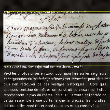
10
Achat du château de Rougemont par Joseph de GRENAUD
.
"l'an mil six cent soixante treze le ving neuvième jour du mois de novemb
nommé fut présent Messire Claude Guillaume de Moyriat chevalier baron de 
vend, purement simplement et irrevocablement a monseigneur monsieur Jose
et chavannes conseiller du roy au parlement de Bourgogne, present et accept
que le dit seigneur Baron de la Vellière a sur ses hommes, indivisables et fi
de la Velliere tout ainsi et comme le dit seigneur Baron et ses hauteurs e
présent......"
suivent les rentes, donation des terriers, etc... au prix de 880 livre louis d'or
Ci contre les signatures des vendeurs, acheteurs, témoins....
9.
vente du château de Rougemont comme bien national
Voici les photos prises en 2005 pour mon livre sur les seigneurs
"3ème lot
une mazure assez volumineuse du chateau de Rougemond, entierement delabré, avec près et hermitur
et seigneuries du plateau. Je n'ose y retourner de peur de ne
plus rien retrouver de ces vestiges historiques... Alors qu'à
quelques centaine de mètres on construit du vieux neuf ! elles
représentent le plan du château en 1838, la voute et l'entrée de
ce qui ressemble à une porte, le chemin d'accès, les murailles,
surtout celles Nord Est et Nord Ouest les mieux conservées.