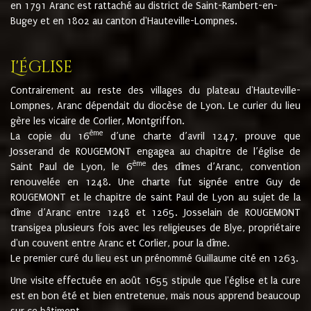
en 1791 Aranc est rattaché au district de Saint-Rambert-en-
Bugey et en 1802 au canton d'Hauteville-Lompnes.
L'église
Contrairement au reste des villages du plateau d'Hauteville-
Lompnes, Aranc dépendait du diocèse de Lyon. Le curier du lieu
gère les vicaire de Corlier, Montgriffon.
ème
La copie du 16
d’une charte d’avril 1247, prouve que
Josserand de ROUGEMONT engagea au chapitre de l’église de
ème
Saint Paul de Lyon, le 6
des dîmes d’Aranc, convention
renouvelée en 1248. Une charte fut signée entre Guy de
ROUGEMONT et le chapitre de saint Paul de Lyon au sujet de la
dîme d’Aranc entre 1248 et 1265. Josselain de ROUGEMONT
transigea plusieurs fois avec les religieuses de Blye, propriétaire
d'un couvent entre Aranc et Corlier, pour la dîme.
Le premier curé du lieu est un prénommé Guillaume cité en 1263.
Une visite effectuée en août 1655 stipule que l'église et la cure
est en bon été et bien entretenue, mais nous apprend beaucoup