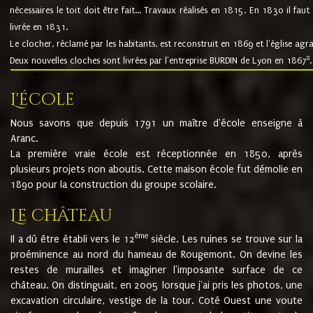
nécessaires le toit doit être fait... Travaux réalisés en 1815. En 1830 il faut
livrée en 1831.
Le clocher, réclamé par les habitants, est reconstruit en 1869 et l'église agr
8
Deux nouvelles cloches sont livrées par l'entreprise BURDIN de Lyon en 1867
.
L'école
Nous savons que depuis 1791 un maître d'école enseigne à
Aranc.
La première vraie école est réceptionnée en 1850, après
plusieurs projets non aboutis. Cette maison école fut démolie en
1890 pour la construction du groupe scolaire.
Le château
ème
Il a dû être établi vers le 12
siècle. Les ruines se trouve sur la
proéminence au nord du hameau de Rougemont. On devine les
restes de murailles et imaginer l'imposante surface de ce
château. On distinguait, en 2005 lorsque j'ai pris les photos, une
excavation circulaire, vestige de la tour. Coté Ouest une voute