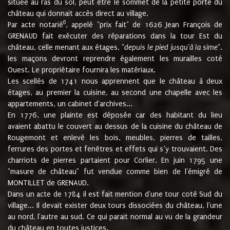
située au ras du sol, peut être le sommet de la petite porte du
château qui donnait accès direct au village.
6
Par acte notarié
, appelé "prix fait" de 1626 Jean François de
GRENAUD fait exécuter des réparations dans la tour Est du
château, celle menant aux étages, "
depuis le pied jusqu'à la sime
".
les maçons devront reprendre également les murailles coté
Ouest. Le propriétaire fournira les matériaux.
Les scellés de 1741 nous apprennent que le château à deux
étages, au premier la cuisine, au second une chapelle avec les
appartements, un cabinet d'archives...
En 1776, une plainte est déposée car des habitant du lieu
avaient abattu le couvert au dessus de la cuisine du château de
Rougemont et enlevé les bois, meubles, pierres de tailles,
ferrures des portes et fenêtres et effets qui s’y trouvaient. Des
charriots de pierres partaient pour Corlier. En juin 1795 une
"masure de château" fut vendue comme bien de l'émigré de
MONTILLET de GRENAUD.
Dans un acte de 1784 il est fait mention d'une tour coté Sud du
village... Il devait exister deux tours dissociées du château, l'une
au nord, l'autre au sud. Ce qui parait normal au vu de la grandeur
du château en toutes justices.