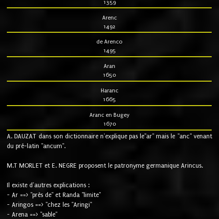
1359
Arenc
1492
de Arenco
1495
Aran
1650
Haranc
1665
Aranc en Bugey
1670
A. DAUZAT dans son dictionnaire n'explique pas le"ar" mais le "anc" venant
du pré-latin "ancum".
M.T MORLET et E. NEGRE proposent le patronyme germanique Arincus.
Il existe d'autres explications :
- Ar ==> "près de" et Randa "limite"
- Aringos ==> "chez les "Aringi"
- Arena ==> "sable"