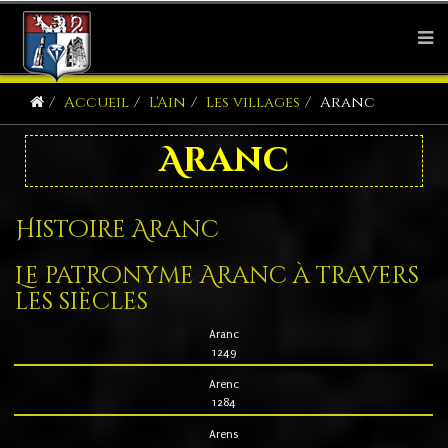
Accueil
L'Ain
Les villages
Aranc
Aranc
Histoire Aranc
Le patronyme Aranc à travers
les siècles
Aranc
1249
Arenc
1284
Arens