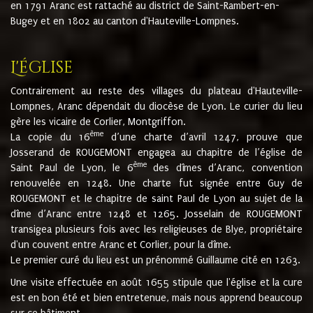
en 1791 Aranc est rattaché au district de Saint-Rambert-en-
Bugey et en 1802 au canton d'Hauteville-Lompnes.
L'église
Contrairement au reste des villages du plateau d'Hauteville-
Lompnes, Aranc dépendait du diocèse de Lyon. Le curier du lieu
gère les vicaire de Corlier, Montgriffon.
ème
La copie du 16
d’une charte d’avril 1247, prouve que
Josserand de ROUGEMONT engagea au chapitre de l’église de
ème
Saint Paul de Lyon, le 6
des dîmes d’Aranc, convention
renouvelée en 1248. Une charte fut signée entre Guy de
ROUGEMONT et le chapitre de saint Paul de Lyon au sujet de la
dîme d’Aranc entre 1248 et 1265. Josselain de ROUGEMONT
transigea plusieurs fois avec les religieuses de Blye, propriétaire
d'un couvent entre Aranc et Corlier, pour la dîme.
Le premier curé du lieu est un prénommé Guillaume cité en 1263.
Une visite effectuée en août 1655 stipule que l'église et la cure
est en bon été et bien entretenue, mais nous apprend beaucoup