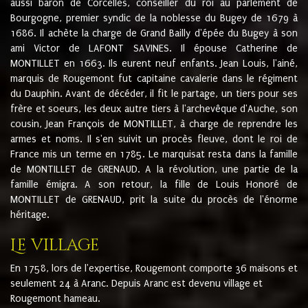
aussi baron de Corcelles, conseiller du roi au parlement de
Bourgogne, premier syndic de la noblesse du Bugey de 1679 à
1686. Il achète la charge de Grand Bailly d'épée du Bugey à son
ami Victor de LAFONT SAVINES. Il épouse Catherine de
MONTILLET en 1663. Ils eurent neuf enfants. Jean Louis, l'ainé,
marquis de Rougemont fut capitaine cavalerie dans le régiment
du Dauphin. Avant de décéder, il fit le partage, un tiers pour ses
frère et soeurs, les deux autre tiers à l'archevêque d'Auche, son
cousin, Jean François de MONTILLET, à charge de reprendre les
armes et noms. Il s'en suivit un procès fleuve, dont le roi de
France mis un terme en 1785. Le marquisat resta dans la famille
de MONTILLET de GRENAUD. A la révolution, une partie de la
famille émigra. A son retour, la fille de Louis Honoré de
MONTILLET de GRENAUD, prit la suite du procès de l'énorme
héritage.
Le village
En 1758, lors de l'expertise, Rougemont comporte 36 maisons et
seulement 24 à Aranc. Depuis Aranc est devenu village et
Rougemont hameau.