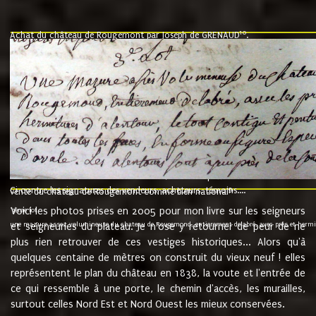
10
Achat du château de Rougemont par Joseph de GRENAUD
.
"l'an mil six cent soixante treze le ving neuvième jour du mois de novemb
nommé fut présent Messire Claude Guillaume de Moyriat chevalier baron de 
vend, purement simplement et irrevocablement a monseigneur monsieur Jose
et chavannes conseiller du roy au parlement de Bourgogne, present et accept
que le dit seigneur Baron de la Vellière a sur ses hommes, indivisables et fi
de la Velliere tout ainsi et comme le dit seigneur Baron et ses hauteurs e
présent......"
suivent les rentes, donation des terriers, etc... au prix de 880 livre louis d'or
Ci contre les signatures des vendeurs, acheteurs, témoins....
9.
vente du château de Rougemont comme bien national
Voici les photos prises en 2005 pour mon livre sur les seigneurs
"3ème lot
une mazure assez volumineuse du chateau de Rougemond, entierement delabré, avec près et hermitur
et seigneuries du plateau. Je n'ose y retourner de peur de ne
plus rien retrouver de ces vestiges historiques... Alors qu'à
quelques centaine de mètres on construit du vieux neuf ! elles
représentent le plan du château en 1838, la voute et l'entrée de
ce qui ressemble à une porte, le chemin d'accès, les murailles,
surtout celles Nord Est et Nord Ouest les mieux conservées.