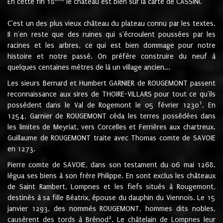
En cette fin 18
le château est bien sur la carte de CASSINI.
C'est un des plus vieux château du plateau connu par les textes.
Il n'en reste que des ruines qui s'écroulent poussées par les
racines et les arbres, ce qui est bien dommage pour notre
histoire et notre passé. On préfère construire du neuf à
quelques centaines mètres de là un village ancien...
Les sieurs Bernard et Humbert GARNIER de ROUGEMONT passent
reconnaissance aux sires de THOIRE-VILLARS pour tout ce qu'ils
1
possèdent dans le Val de Rogemont le 05 février 1230
. En
1254, Garnier de ROUGEMONT céda les terres possédées dans
les limites de Meyriat, vers Corcelles et Ferrières aux chartreux.
Guillaume de ROUGEMONT traite avec Thomas comte de SAVOIE
en 1273.
Pierre comte de SAVOIE, dans son testament du 06 mai 1268,
légua ses biens à son frère Philippe. En sont exclus les châteaux
de Saint Rambert, Lompnes et les fiefs situés à Rougemont,
destinés à sa fille Béatrix, épouse du dauphin du Viennois. Le 15
janvier 1293, des nommés ROUGEMONT, hommes dits nobles,
2
causèrent des tords à Brénod
. Le châtelain de Lompnes leur