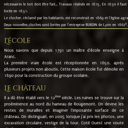
nécessaires le toit doit être fait... Travaux réalisés en 1815. En 1830 il faut
livrée en 1831.
Le clocher, réclamé par les habitants, est reconstruit en 1869 et l'église agr
8
Deux nouvelles cloches sont livrées par l'entreprise BURDIN de Lyon en 1867
.
L'école
Nous savons que depuis 1791 un maître d'école enseigne à
Aranc.
La première vraie école est réceptionnée en 1850, après
plusieurs projets non aboutis. Cette maison école fut démolie en
1890 pour la construction du groupe scolaire.
Le château
ème
Il a dû être établi vers le 12
siècle. Les ruines se trouve sur la
proéminence au nord du hameau de Rougemont. On devine les
restes de murailles et imaginer l'imposante surface de ce
château. On distinguait, en 2005 lorsque j'ai pris les photos, une
excavation circulaire, vestige de la tour. Coté Ouest une voute