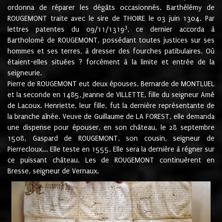
ordonna de réparer les dégâts occasionnés. Barthélémy de
ROUGEMONT traite avec le sire de THOIRE le 03 juin 1304. Par
3
lettres patentes du 09/11/1319
, ce dernier accorda à
Bartholomé de ROUGEMONT, possédant toutes justices sur ses
hommes et ses terres, à dresser des fourches patibulaires. Où
étaient-elles situées ? forcément à la limite et entrée de la
seigneurie.
Pierre de ROUGEMONT eut deux épouses, Bernarde de MONTLUEL
et la seconde en 1485, Jeanne de VILLETTE, fille du seigneur Amé
de Lacoux. Henriette, leur fille, fut la dernière représentante de
la branche aînée. Veuve de Guillaume de LA FOREST, elle demanda
une dispense pour épouser, en son château, le 28 septembre
1508, Gaspard de ROUGEMONT, son cousin, seigneur de
Pierrecloux... Elle teste en 1555. Elle sera la dernière à régner sur
ce puissant château. Les de ROUGEMONT continuèrent en
Bresse, seigneur de Vernaux.