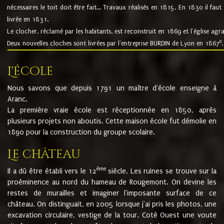
nécessaires le toit doit être fait... Travaux réalisés en 1815. En 1830 il faut
livrée en 1831.
Le clocher, réclamé par les habitants, est reconstruit en 1869 et l'église agr
8
Deux nouvelles cloches sont livrées par l'entreprise BURDIN de Lyon en 1867
.
L'école
Nous savons que depuis 1791 un maître d'école enseigne à
Aranc.
La première vraie école est réceptionnée en 1850, après
plusieurs projets non aboutis. Cette maison école fut démolie en
1890 pour la construction du groupe scolaire.
Le château
ème
Il a dû être établi vers le 12
siècle. Les ruines se trouve sur la
proéminence au nord du hameau de Rougemont. On devine les
restes de murailles et imaginer l'imposante surface de ce
château. On distinguait, en 2005 lorsque j'ai pris les photos, une
excavation circulaire, vestige de la tour. Coté Ouest une voute