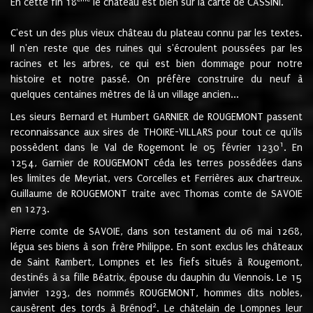
En cette fin 18
le château est bien sur la carte de CASSINI.
C'est un des plus vieux château du plateau connu par les textes.
Il n'en reste que des ruines qui s'écroulent poussées par les
racines et les arbres, ce qui est bien dommage pour notre
histoire et notre passé. On préfère construire du neuf à
quelques centaines mètres de là un village ancien...
Les sieurs Bernard et Humbert GARNIER de ROUGEMONT passent
reconnaissance aux sires de THOIRE-VILLARS pour tout ce qu'ils
1
possèdent dans le Val de Rogemont le 05 février 1230
. En
1254, Garnier de ROUGEMONT céda les terres possédées dans
les limites de Meyriat, vers Corcelles et Ferrières aux chartreux.
Guillaume de ROUGEMONT traite avec Thomas comte de SAVOIE
en 1273.
Pierre comte de SAVOIE, dans son testament du 06 mai 1268,
légua ses biens à son frère Philippe. En sont exclus les châteaux
de Saint Rambert, Lompnes et les fiefs situés à Rougemont,
destinés à sa fille Béatrix, épouse du dauphin du Viennois. Le 15
janvier 1293, des nommés ROUGEMONT, hommes dits nobles,
2
causèrent des tords à Brénod
. Le châtelain de Lompnes leur