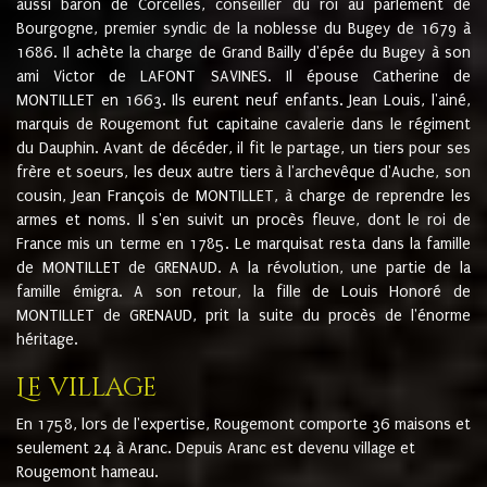
aussi baron de Corcelles, conseiller du roi au parlement de
Bourgogne, premier syndic de la noblesse du Bugey de 1679 à
1686. Il achète la charge de Grand Bailly d'épée du Bugey à son
ami Victor de LAFONT SAVINES. Il épouse Catherine de
MONTILLET en 1663. Ils eurent neuf enfants. Jean Louis, l'ainé,
marquis de Rougemont fut capitaine cavalerie dans le régiment
du Dauphin. Avant de décéder, il fit le partage, un tiers pour ses
frère et soeurs, les deux autre tiers à l'archevêque d'Auche, son
cousin, Jean François de MONTILLET, à charge de reprendre les
armes et noms. Il s'en suivit un procès fleuve, dont le roi de
France mis un terme en 1785. Le marquisat resta dans la famille
de MONTILLET de GRENAUD. A la révolution, une partie de la
famille émigra. A son retour, la fille de Louis Honoré de
MONTILLET de GRENAUD, prit la suite du procès de l'énorme
héritage.
Le village
En 1758, lors de l'expertise, Rougemont comporte 36 maisons et
seulement 24 à Aranc. Depuis Aranc est devenu village et
Rougemont hameau.