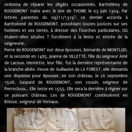
ordonna de réparer les dégâts occasionnés. Barthélémy de
ROUGEMONT traite avec le sire de THOIRE le 03 juin 1304. Par
3
lettres patentes du 09/11/1319
, ce dernier accorda à
Bartholomé de ROUGEMONT, possédant toutes justices sur ses
hommes et ses terres, à dresser des fourches patibulaires. Où
étaient-elles situées ? forcément à la limite et entrée de la
seigneurie.
Pierre de ROUGEMONT eut deux épouses, Bernarde de MONTLUEL
et la seconde en 1485, Jeanne de VILLETTE, fille du seigneur Amé
de Lacoux. Henriette, leur fille, fut la dernière représentante de
la branche aînée. Veuve de Guillaume de LA FOREST, elle demanda
une dispense pour épouser, en son château, le 28 septembre
1508, Gaspard de ROUGEMONT, son cousin, seigneur de
Pierrecloux... Elle teste en 1555. Elle sera la dernière à régner sur
ce puissant château. Les de ROUGEMONT continuèrent en
Bresse, seigneur de Vernaux.