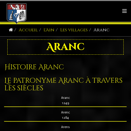
Accueil
L'Ain
Les villages
Aranc
Aranc
Histoire Aranc
Le patronyme Aranc à travers
les siècles
Aranc
1249
Arenc
1284
Arens