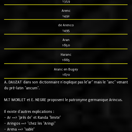
1359
Arenc
1492
de Arenco
1495
Aran
1650
Haranc
1665
Aranc en Bugey
1670
A. DAUZAT dans son dictionnaire n'explique pas le"ar" mais le "anc" venant
du pré-latin "ancum".
M.T MORLET et E. NEGRE proposent le patronyme germanique Arincus.
Il existe d'autres explications :
- Ar ==> "près de" et Randa "limite"
- Aringos ==> "chez les "Aringi"
- Arena ==> "sable"