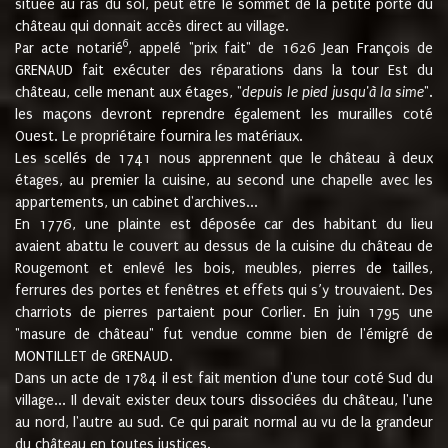
située au ras du sol, peut être le sommet de la petite porte du
château qui donnait accès direct au village.
6
Par acte notarié
, appelé "prix fait" de 1626 Jean François de
GRENAUD fait exécuter des réparations dans la tour Est du
château, celle menant aux étages, "
depuis le pied jusqu'à la sime
".
les maçons devront reprendre également les murailles coté
Ouest. Le propriétaire fournira les matériaux.
Les scellés de 1741 nous apprennent que le château à deux
étages, au premier la cuisine, au second une chapelle avec les
appartements, un cabinet d'archives...
En 1776, une plainte est déposée car des habitant du lieu
avaient abattu le couvert au dessus de la cuisine du château de
Rougemont et enlevé les bois, meubles, pierres de tailles,
ferrures des portes et fenêtres et effets qui s’y trouvaient. Des
charriots de pierres partaient pour Corlier. En juin 1795 une
"masure de château" fut vendue comme bien de l'émigré de
MONTILLET de GRENAUD.
Dans un acte de 1784 il est fait mention d'une tour coté Sud du
village... Il devait exister deux tours dissociées du château, l'une
au nord, l'autre au sud. Ce qui parait normal au vu de la grandeur
du château en toutes justices.