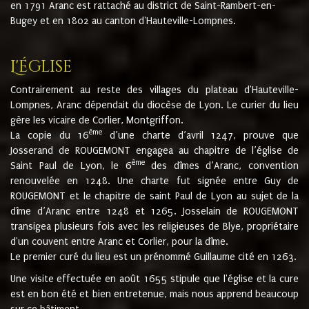
en 1791 Aranc est rattaché au district de Saint-Rambert-en-
Bugey et en 1802 au canton d'Hauteville-Lompnes.
L'église
Contrairement au reste des villages du plateau d'Hauteville-
Lompnes, Aranc dépendait du diocèse de Lyon. Le curier du lieu
gère les vicaire de Corlier, Montgriffon.
ème
La copie du 16
d’une charte d’avril 1247, prouve que
Josserand de ROUGEMONT engagea au chapitre de l’église de
ème
Saint Paul de Lyon, le 6
des dîmes d’Aranc, convention
renouvelée en 1248. Une charte fut signée entre Guy de
ROUGEMONT et le chapitre de saint Paul de Lyon au sujet de la
dîme d’Aranc entre 1248 et 1265. Josselain de ROUGEMONT
transigea plusieurs fois avec les religieuses de Blye, propriétaire
d'un couvent entre Aranc et Corlier, pour la dîme.
Le premier curé du lieu est un prénommé Guillaume cité en 1263.
Une visite effectuée en août 1655 stipule que l'église et la cure
est en bon été et bien entretenue, mais nous apprend beaucoup