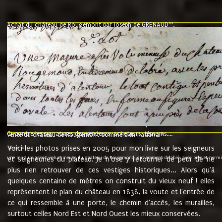
10
Achat du château de Rougemont par Joseph de GRENAUD
.
"l'an mil six cent soixante treze le ving neuvième jour du mois de novemb
nommé fut présent Messire Claude Guillaume de Moyriat chevalier baron de 
vend, purement simplement et irrevocablement a monseigneur monsieur Jose
et chavannes conseiller du roy au parlement de Bourgogne, present et accept
que le dit seigneur Baron de la Vellière a sur ses hommes, indivisables et fi
de la Velliere tout ainsi et comme le dit seigneur Baron et ses hauteurs e
présent......"
suivent les rentes, donation des terriers, etc... au prix de 880 livre louis d'or
Ci contre les signatures des vendeurs, acheteurs, témoins....
9.
vente du château de Rougemont comme bien national
Voici les photos prises en 2005 pour mon livre sur les seigneurs
"3ème lot
une mazure assez volumineuse du chateau de Rougemond, entierement delabré, avec près et hermitur
et seigneuries du plateau. Je n'ose y retourner de peur de ne
plus rien retrouver de ces vestiges historiques... Alors qu'à
quelques centaine de mètres on construit du vieux neuf ! elles
représentent le plan du château en 1838, la voute et l'entrée de
ce qui ressemble à une porte, le chemin d'accès, les murailles,
surtout celles Nord Est et Nord Ouest les mieux conservées.