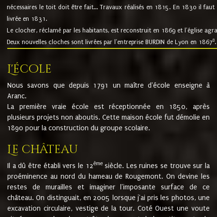
nécessaires le toit doit être fait... Travaux réalisés en 1815. En 1830 il faut
livrée en 1831.
Le clocher, réclamé par les habitants, est reconstruit en 1869 et l'église agr
8
Deux nouvelles cloches sont livrées par l'entreprise BURDIN de Lyon en 1867
.
L'école
Nous savons que depuis 1791 un maître d'école enseigne à
Aranc.
La première vraie école est réceptionnée en 1850, après
plusieurs projets non aboutis. Cette maison école fut démolie en
1890 pour la construction du groupe scolaire.
Le château
ème
Il a dû être établi vers le 12
siècle. Les ruines se trouve sur la
proéminence au nord du hameau de Rougemont. On devine les
restes de murailles et imaginer l'imposante surface de ce
château. On distinguait, en 2005 lorsque j'ai pris les photos, une
excavation circulaire, vestige de la tour. Coté Ouest une voute