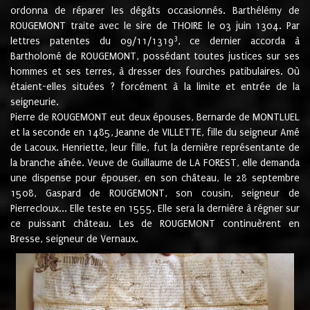
ordonna de réparer les dégâts occasionnés. Barthélémy de
ROUGEMONT traite avec le sire de THOIRE le 03 juin 1304. Par
3
lettres patentes du 09/11/1319
, ce dernier accorda à
Bartholomé de ROUGEMONT, possédant toutes justices sur ses
hommes et ses terres, à dresser des fourches patibulaires. Où
étaient-elles situées ? forcément à la limite et entrée de la
seigneurie.
Pierre de ROUGEMONT eut deux épouses, Bernarde de MONTLUEL
et la seconde en 1485, Jeanne de VILLETTE, fille du seigneur Amé
de Lacoux. Henriette, leur fille, fut la dernière représentante de
la branche aînée. Veuve de Guillaume de LA FOREST, elle demanda
une dispense pour épouser, en son château, le 28 septembre
1508, Gaspard de ROUGEMONT, son cousin, seigneur de
Pierrecloux... Elle teste en 1555. Elle sera la dernière à régner sur
ce puissant château. Les de ROUGEMONT continuèrent en
Bresse, seigneur de Vernaux.