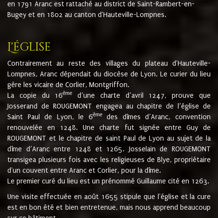
en 1791 Aranc est rattaché au district de Saint-Rambert-en-
Bugey et en 1802 au canton d'Hauteville-Lompnes.
L'église
Contrairement au reste des villages du plateau d'Hauteville-
Lompnes, Aranc dépendait du diocèse de Lyon. Le curier du lieu
gère les vicaire de Corlier, Montgriffon.
ème
La copie du 16
d’une charte d’avril 1247, prouve que
Josserand de ROUGEMONT engagea au chapitre de l’église de
ème
Saint Paul de Lyon, le 6
des dîmes d’Aranc, convention
renouvelée en 1248. Une charte fut signée entre Guy de
ROUGEMONT et le chapitre de saint Paul de Lyon au sujet de la
dîme d’Aranc entre 1248 et 1265. Josselain de ROUGEMONT
transigea plusieurs fois avec les religieuses de Blye, propriétaire
d'un couvent entre Aranc et Corlier, pour la dîme.
Le premier curé du lieu est un prénommé Guillaume cité en 1263.
Une visite effectuée en août 1655 stipule que l'église et la cure
est en bon été et bien entretenue, mais nous apprend beaucoup