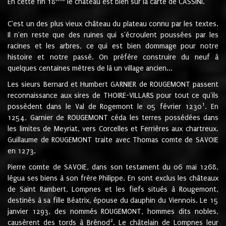
En cette fin 18
le château est bien sur la carte de CASSINI.
C'est un des plus vieux château du plateau connu par les textes.
Il n'en reste que des ruines qui s'écroulent poussées par les
racines et les arbres, ce qui est bien dommage pour notre
histoire et notre passé. On préfère construire du neuf à
quelques centaines mètres de là un village ancien...
Les sieurs Bernard et Humbert GARNIER de ROUGEMONT passent
reconnaissance aux sires de THOIRE-VILLARS pour tout ce qu'ils
1
possèdent dans le Val de Rogemont le 05 février 1230
. En
1254, Garnier de ROUGEMONT céda les terres possédées dans
les limites de Meyriat, vers Corcelles et Ferrières aux chartreux.
Guillaume de ROUGEMONT traite avec Thomas comte de SAVOIE
en 1273.
Pierre comte de SAVOIE, dans son testament du 06 mai 1268,
légua ses biens à son frère Philippe. En sont exclus les châteaux
de Saint Rambert, Lompnes et les fiefs situés à Rougemont,
destinés à sa fille Béatrix, épouse du dauphin du Viennois. Le 15
janvier 1293, des nommés ROUGEMONT, hommes dits nobles,
2
causèrent des tords à Brénod
. Le châtelain de Lompnes leur