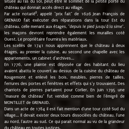
située au ras du sol, peut être le sommet de la petite porte du
château qui donnait accès direct au village.
6
Par acte notarié
, appelé "prix fait" de 1626 Jean François de
GRENAUD fait exécuter des réparations dans la tour Est du
château, celle menant aux étages, "
depuis le pied jusqu'à la sime
".
les maçons devront reprendre également les murailles coté
Ouest. Le propriétaire fournira les matériaux.
Les scellés de 1741 nous apprennent que le château à deux
étages, au premier la cuisine, au second une chapelle avec les
appartements, un cabinet d'archives...
En 1776, une plainte est déposée car des habitant du lieu
avaient abattu le couvert au dessus de la cuisine du château de
Rougemont et enlevé les bois, meubles, pierres de tailles,
ferrures des portes et fenêtres et effets qui s’y trouvaient. Des
charriots de pierres partaient pour Corlier. En juin 1795 une
"masure de château" fut vendue comme bien de l'émigré de
MONTILLET de GRENAUD.
Dans un acte de 1784 il est fait mention d'une tour coté Sud du
village... Il devait exister deux tours dissociées du château, l'une
au nord, l'autre au sud. Ce qui parait normal au vu de la grandeur
du château en toutes justices.