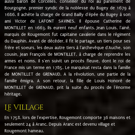
aussi baron de Corcelles, conseiller du roi au parlement de
Bourgogne, premier syndic de la noblesse du Bugey de 1679 à
1686. Il achète la charge de Grand Bailly d'épée du Bugey à son
ami Victor de LAFONT SAVINES. Il épouse Catherine de
MONTILLET en 1663. Ils eurent neuf enfants. Jean Louis, l'ainé,
marquis de Rougemont fut capitaine cavalerie dans le régiment
du Dauphin. Avant de décéder, il fit le partage, un tiers pour ses
frère et soeurs, les deux autre tiers à l'archevêque d'Auche, son
cousin, Jean François de MONTILLET, à charge de reprendre les
armes et noms. Il s'en suivit un procès fleuve, dont le roi de
France mis un terme en 1785. Le marquisat resta dans la famille
de MONTILLET de GRENAUD. A la révolution, une partie de la
famille émigra. A son retour, la fille de Louis Honoré de
MONTILLET de GRENAUD, prit la suite du procès de l'énorme
héritage.
Le village
En 1758, lors de l'expertise, Rougemont comporte 36 maisons et
seulement 24 à Aranc. Depuis Aranc est devenu village et
Rougemont hameau.