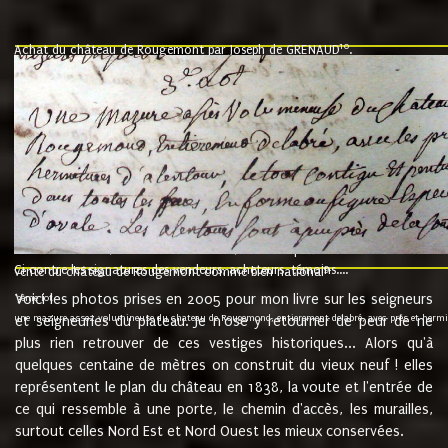
10
Achat du château de Rougemont par Joseph de GRENAUD
.
"l'an mil six cent soixante treze le ving neuvième jour du mois de novemb
nommé fut présent Messire Claude Guillaume de Moyriat chevalier baron de 
vend, purement simplement et irrevocablement a monseigneur monsieur Jose
et chavannes conseiller du roy au parlement de Bourgogne, present et accept
que le dit seigneur Baron de la Vellière a sur ses hommes, indivisables et fi
de la Velliere tout ainsi et comme le dit seigneur Baron et ses hauteurs e
présent......"
suivent les rentes, donation des terriers, etc... au prix de 880 livre louis d'or
Ci contre les signatures des vendeurs, acheteurs, témoins....
9.
vente du château de Rougemont comme bien national
Voici les photos prises en 2005 pour mon livre sur les seigneurs
"3ème lot
une mazure assez volumineuse du chateau de Rougemond, entierement delabré, avec près et hermitur
et seigneuries du plateau. Je n'ose y retourner de peur de ne
plus rien retrouver de ces vestiges historiques... Alors qu'à
quelques centaine de mètres on construit du vieux neuf ! elles
représentent le plan du château en 1838, la voute et l'entrée de
ce qui ressemble à une porte, le chemin d'accès, les murailles,
surtout celles Nord Est et Nord Ouest les mieux conservées.