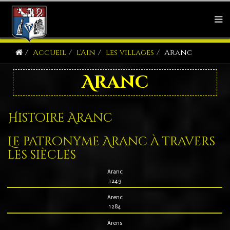
Accueil
L'Ain
Les villages
Aranc
Aranc
Histoire Aranc
Le patronyme Aranc à travers
les siècles
Aranc
1249
Arenc
1284
Arens