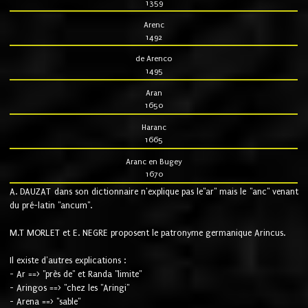
1359
Arenc
1492
de Arenco
1495
Aran
1650
Haranc
1665
Aranc en Bugey
1670
A. DAUZAT dans son dictionnaire n'explique pas le"ar" mais le "anc" venant
du pré-latin "ancum".
M.T MORLET et E. NEGRE proposent le patronyme germanique Arincus.
Il existe d'autres explications :
- Ar ==> "près de" et Randa "limite"
- Aringos ==> "chez les "Aringi"
- Arena ==> "sable"