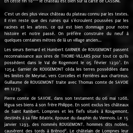
En cette fin 18
le château est bien sur la carte de CASSINI.
C'est un des plus vieux château du plateau connu par les textes.
Il n'en reste que des ruines qui s'écroulent poussées par les
racines et les arbres, ce qui est bien dommage pour notre
histoire et notre passé. On préfère construire du neuf à
quelques centaines mètres de là un village ancien...
Les sieurs Bernard et Humbert GARNIER de ROUGEMONT passent
reconnaissance aux sires de THOIRE-VILLARS pour tout ce qu'ils
1
possèdent dans le Val de Rogemont le 05 février 1230
. En
1254, Garnier de ROUGEMONT céda les terres possédées dans
les limites de Meyriat, vers Corcelles et Ferrières aux chartreux.
Guillaume de ROUGEMONT traite avec Thomas comte de SAVOIE
en 1273.
Pierre comte de SAVOIE, dans son testament du 06 mai 1268,
légua ses biens à son frère Philippe. En sont exclus les châteaux
de Saint Rambert, Lompnes et les fiefs situés à Rougemont,
destinés à sa fille Béatrix, épouse du dauphin du Viennois. Le 15
janvier 1293, des nommés ROUGEMONT, hommes dits nobles,
2
causèrent des tords à Brénod
. Le châtelain de Lompnes leur