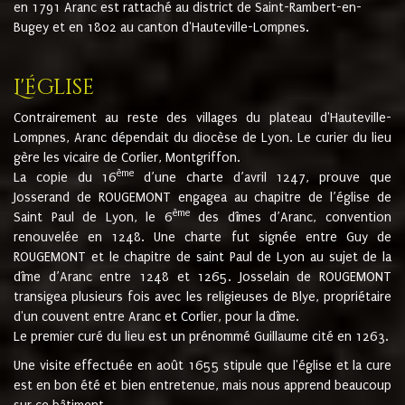
en 1791 Aranc est rattaché au district de Saint-Rambert-en-
Bugey et en 1802 au canton d'Hauteville-Lompnes.
L'église
Contrairement au reste des villages du plateau d'Hauteville-
Lompnes, Aranc dépendait du diocèse de Lyon. Le curier du lieu
gère les vicaire de Corlier, Montgriffon.
ème
La copie du 16
d’une charte d’avril 1247, prouve que
Josserand de ROUGEMONT engagea au chapitre de l’église de
ème
Saint Paul de Lyon, le 6
des dîmes d’Aranc, convention
renouvelée en 1248. Une charte fut signée entre Guy de
ROUGEMONT et le chapitre de saint Paul de Lyon au sujet de la
dîme d’Aranc entre 1248 et 1265. Josselain de ROUGEMONT
transigea plusieurs fois avec les religieuses de Blye, propriétaire
d'un couvent entre Aranc et Corlier, pour la dîme.
Le premier curé du lieu est un prénommé Guillaume cité en 1263.
Une visite effectuée en août 1655 stipule que l'église et la cure
est en bon été et bien entretenue, mais nous apprend beaucoup