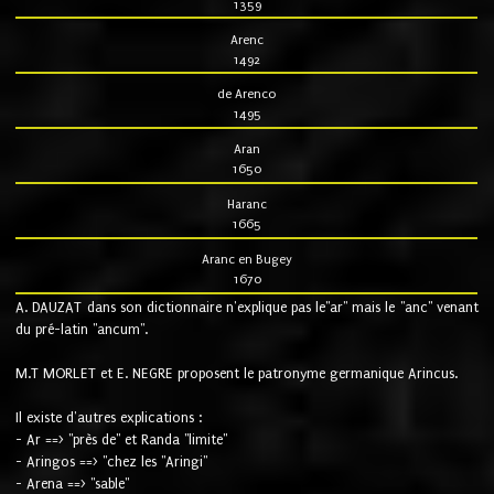
1359
Arenc
1492
de Arenco
1495
Aran
1650
Haranc
1665
Aranc en Bugey
1670
A. DAUZAT dans son dictionnaire n'explique pas le"ar" mais le "anc" venant
du pré-latin "ancum".
M.T MORLET et E. NEGRE proposent le patronyme germanique Arincus.
Il existe d'autres explications :
- Ar ==> "près de" et Randa "limite"
- Aringos ==> "chez les "Aringi"
- Arena ==> "sable"