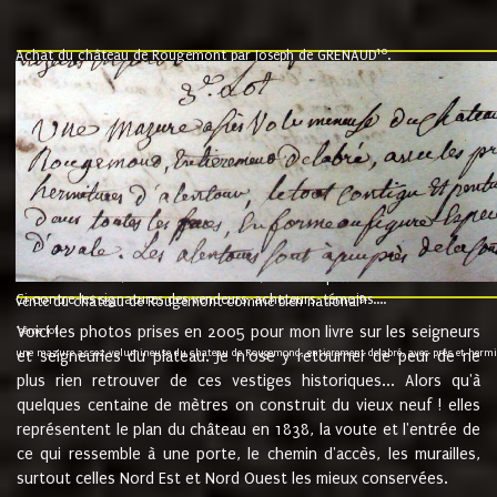
10
Achat du château de Rougemont par Joseph de GRENAUD
.
"l'an mil six cent soixante treze le ving neuvième jour du mois de novemb
nommé fut présent Messire Claude Guillaume de Moyriat chevalier baron de 
vend, purement simplement et irrevocablement a monseigneur monsieur Jose
et chavannes conseiller du roy au parlement de Bourgogne, present et accept
que le dit seigneur Baron de la Vellière a sur ses hommes, indivisables et fi
de la Velliere tout ainsi et comme le dit seigneur Baron et ses hauteurs e
présent......"
suivent les rentes, donation des terriers, etc... au prix de 880 livre louis d'or
Ci contre les signatures des vendeurs, acheteurs, témoins....
9.
vente du château de Rougemont comme bien national
Voici les photos prises en 2005 pour mon livre sur les seigneurs
"3ème lot
une mazure assez volumineuse du chateau de Rougemond, entierement delabré, avec près et hermitur
et seigneuries du plateau. Je n'ose y retourner de peur de ne
plus rien retrouver de ces vestiges historiques... Alors qu'à
quelques centaine de mètres on construit du vieux neuf ! elles
représentent le plan du château en 1838, la voute et l'entrée de
ce qui ressemble à une porte, le chemin d'accès, les murailles,
surtout celles Nord Est et Nord Ouest les mieux conservées.