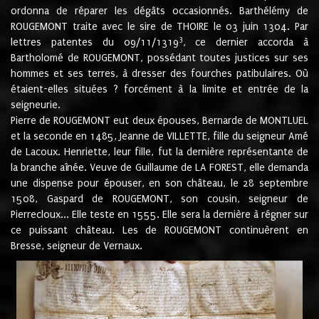
ordonna de réparer les dégâts occasionnés. Barthélémy de
ROUGEMONT traite avec le sire de THOIRE le 03 juin 1304. Par
3
lettres patentes du 09/11/1319
, ce dernier accorda à
Bartholomé de ROUGEMONT, possédant toutes justices sur ses
hommes et ses terres, à dresser des fourches patibulaires. Où
étaient-elles situées ? forcément à la limite et entrée de la
seigneurie.
Pierre de ROUGEMONT eut deux épouses, Bernarde de MONTLUEL
et la seconde en 1485, Jeanne de VILLETTE, fille du seigneur Amé
de Lacoux. Henriette, leur fille, fut la dernière représentante de
la branche aînée. Veuve de Guillaume de LA FOREST, elle demanda
une dispense pour épouser, en son château, le 28 septembre
1508, Gaspard de ROUGEMONT, son cousin, seigneur de
Pierrecloux... Elle teste en 1555. Elle sera la dernière à régner sur
ce puissant château. Les de ROUGEMONT continuèrent en
Bresse, seigneur de Vernaux.