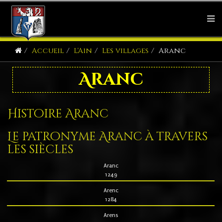
Accueil
L'Ain
Les villages
Aranc
Aranc
Histoire Aranc
Le patronyme Aranc à travers
les siècles
Aranc
1249
Arenc
1284
Arens