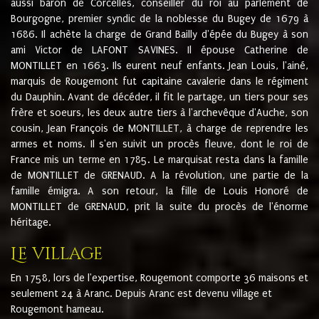
aussi baron de Corcelles, conseiller du roi au parlement de
Bourgogne, premier syndic de la noblesse du Bugey de 1679 à
1686. Il achète la charge de Grand Bailly d'épée du Bugey à son
ami Victor de LAFONT SAVINES. Il épouse Catherine de
MONTILLET en 1663. Ils eurent neuf enfants. Jean Louis, l'ainé,
marquis de Rougemont fut capitaine cavalerie dans le régiment
du Dauphin. Avant de décéder, il fit le partage, un tiers pour ses
frère et soeurs, les deux autre tiers à l'archevêque d'Auche, son
cousin, Jean François de MONTILLET, à charge de reprendre les
armes et noms. Il s'en suivit un procès fleuve, dont le roi de
France mis un terme en 1785. Le marquisat resta dans la famille
de MONTILLET de GRENAUD. A la révolution, une partie de la
famille émigra. A son retour, la fille de Louis Honoré de
MONTILLET de GRENAUD, prit la suite du procès de l'énorme
héritage.
Le village
En 1758, lors de l'expertise, Rougemont comporte 36 maisons et
seulement 24 à Aranc. Depuis Aranc est devenu village et
Rougemont hameau.