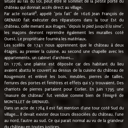
située au ras du sol, peut être le sommet de la petite porte du
château qui donnait accès direct au village.
6
Par acte notarié
, appelé "prix fait" de 1626 Jean François de
GRENAUD fait exécuter des réparations dans la tour Est du
château, celle menant aux étages, "
depuis le pied jusqu'à la sime
".
les maçons devront reprendre également les murailles coté
Ouest. Le propriétaire fournira les matériaux.
Les scellés de 1741 nous apprennent que le château à deux
étages, au premier la cuisine, au second une chapelle avec les
appartements, un cabinet d'archives...
En 1776, une plainte est déposée car des habitant du lieu
avaient abattu le couvert au dessus de la cuisine du château de
Rougemont et enlevé les bois, meubles, pierres de tailles,
ferrures des portes et fenêtres et effets qui s’y trouvaient. Des
charriots de pierres partaient pour Corlier. En juin 1795 une
"masure de château" fut vendue comme bien de l'émigré de
MONTILLET de GRENAUD.
Dans un acte de 1784 il est fait mention d'une tour coté Sud du
village... Il devait exister deux tours dissociées du château, l'une
au nord, l'autre au sud. Ce qui parait normal au vu de la grandeur
du château en toutes justices.