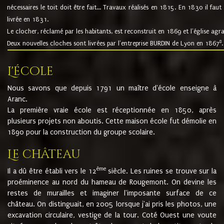
nécessaires le toit doit être fait... Travaux réalisés en 1815. En 1830 il faut
livrée en 1831.
Le clocher, réclamé par les habitants, est reconstruit en 1869 et l'église agr
8
Deux nouvelles cloches sont livrées par l'entreprise BURDIN de Lyon en 1867
.
L'école
Nous savons que depuis 1791 un maître d'école enseigne à
Aranc.
La première vraie école est réceptionnée en 1850, après
plusieurs projets non aboutis. Cette maison école fut démolie en
1890 pour la construction du groupe scolaire.
Le château
ème
Il a dû être établi vers le 12
siècle. Les ruines se trouve sur la
proéminence au nord du hameau de Rougemont. On devine les
restes de murailles et imaginer l'imposante surface de ce
château. On distinguait, en 2005 lorsque j'ai pris les photos, une
excavation circulaire, vestige de la tour. Coté Ouest une voute