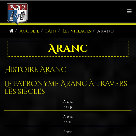
Accueil
L'Ain
Les villages
Aranc
Aranc
Histoire Aranc
Le patronyme Aranc à travers
les siècles
Aranc
1249
Arenc
1284
Arens