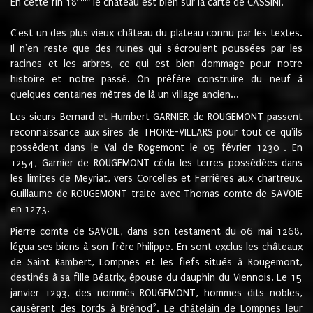
En cette fin 18
le château est bien sur la carte de CASSINI.
C'est un des plus vieux château du plateau connu par les textes.
Il n'en reste que des ruines qui s'écroulent poussées par les
racines et les arbres, ce qui est bien dommage pour notre
histoire et notre passé. On préfère construire du neuf à
quelques centaines mètres de là un village ancien...
Les sieurs Bernard et Humbert GARNIER de ROUGEMONT passent
reconnaissance aux sires de THOIRE-VILLARS pour tout ce qu'ils
1
possèdent dans le Val de Rogemont le 05 février 1230
. En
1254, Garnier de ROUGEMONT céda les terres possédées dans
les limites de Meyriat, vers Corcelles et Ferrières aux chartreux.
Guillaume de ROUGEMONT traite avec Thomas comte de SAVOIE
en 1273.
Pierre comte de SAVOIE, dans son testament du 06 mai 1268,
légua ses biens à son frère Philippe. En sont exclus les châteaux
de Saint Rambert, Lompnes et les fiefs situés à Rougemont,
destinés à sa fille Béatrix, épouse du dauphin du Viennois. Le 15
janvier 1293, des nommés ROUGEMONT, hommes dits nobles,
2
causèrent des tords à Brénod
. Le châtelain de Lompnes leur