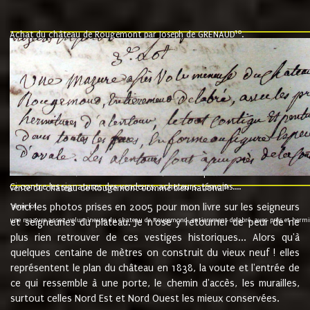
10
Achat du château de Rougemont par Joseph de GRENAUD
.
"l'an mil six cent soixante treze le ving neuvième jour du mois de novemb
nommé fut présent Messire Claude Guillaume de Moyriat chevalier baron de 
vend, purement simplement et irrevocablement a monseigneur monsieur Jose
et chavannes conseiller du roy au parlement de Bourgogne, present et accept
que le dit seigneur Baron de la Vellière a sur ses hommes, indivisables et fi
de la Velliere tout ainsi et comme le dit seigneur Baron et ses hauteurs e
présent......"
suivent les rentes, donation des terriers, etc... au prix de 880 livre louis d'or
Ci contre les signatures des vendeurs, acheteurs, témoins....
9.
vente du château de Rougemont comme bien national
Voici les photos prises en 2005 pour mon livre sur les seigneurs
"3ème lot
une mazure assez volumineuse du chateau de Rougemond, entierement delabré, avec près et hermitur
et seigneuries du plateau. Je n'ose y retourner de peur de ne
plus rien retrouver de ces vestiges historiques... Alors qu'à
quelques centaine de mètres on construit du vieux neuf ! elles
représentent le plan du château en 1838, la voute et l'entrée de
ce qui ressemble à une porte, le chemin d'accès, les murailles,
surtout celles Nord Est et Nord Ouest les mieux conservées.