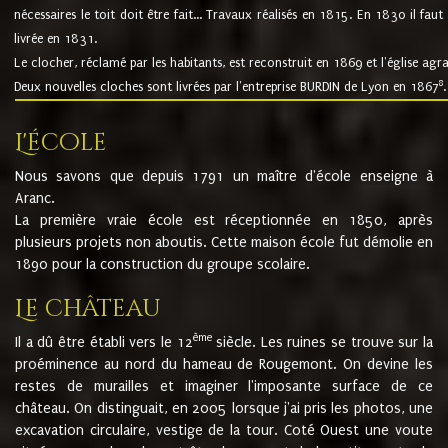
nécessaires le toit doit être fait... Travaux réalisés en 1815. En 1830 il faut
livrée en 1831.
Le clocher, réclamé par les habitants, est reconstruit en 1869 et l'église agr
8
Deux nouvelles cloches sont livrées par l'entreprise BURDIN de Lyon en 1867
.
L'école
Nous savons que depuis 1791 un maître d'école enseigne à
Aranc.
La première vraie école est réceptionnée en 1850, après
plusieurs projets non aboutis. Cette maison école fut démolie en
1890 pour la construction du groupe scolaire.
Le château
ème
Il a dû être établi vers le 12
siècle. Les ruines se trouve sur la
proéminence au nord du hameau de Rougemont. On devine les
restes de murailles et imaginer l'imposante surface de ce
château. On distinguait, en 2005 lorsque j'ai pris les photos, une
excavation circulaire, vestige de la tour. Coté Ouest une voute