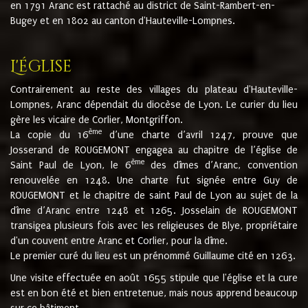
en 1791 Aranc est rattaché au district de Saint-Rambert-en-
Bugey et en 1802 au canton d'Hauteville-Lompnes.
L'église
Contrairement au reste des villages du plateau d'Hauteville-
Lompnes, Aranc dépendait du diocèse de Lyon. Le curier du lieu
gère les vicaire de Corlier, Montgriffon.
ème
La copie du 16
d’une charte d’avril 1247, prouve que
Josserand de ROUGEMONT engagea au chapitre de l’église de
ème
Saint Paul de Lyon, le 6
des dîmes d’Aranc, convention
renouvelée en 1248. Une charte fut signée entre Guy de
ROUGEMONT et le chapitre de saint Paul de Lyon au sujet de la
dîme d’Aranc entre 1248 et 1265. Josselain de ROUGEMONT
transigea plusieurs fois avec les religieuses de Blye, propriétaire
d'un couvent entre Aranc et Corlier, pour la dîme.
Le premier curé du lieu est un prénommé Guillaume cité en 1263.
Une visite effectuée en août 1655 stipule que l'église et la cure
est en bon été et bien entretenue, mais nous apprend beaucoup