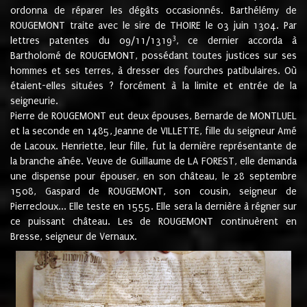
ordonna de réparer les dégâts occasionnés. Barthélémy de
ROUGEMONT traite avec le sire de THOIRE le 03 juin 1304. Par
3
lettres patentes du 09/11/1319
, ce dernier accorda à
Bartholomé de ROUGEMONT, possédant toutes justices sur ses
hommes et ses terres, à dresser des fourches patibulaires. Où
étaient-elles situées ? forcément à la limite et entrée de la
seigneurie.
Pierre de ROUGEMONT eut deux épouses, Bernarde de MONTLUEL
et la seconde en 1485, Jeanne de VILLETTE, fille du seigneur Amé
de Lacoux. Henriette, leur fille, fut la dernière représentante de
la branche aînée. Veuve de Guillaume de LA FOREST, elle demanda
une dispense pour épouser, en son château, le 28 septembre
1508, Gaspard de ROUGEMONT, son cousin, seigneur de
Pierrecloux... Elle teste en 1555. Elle sera la dernière à régner sur
ce puissant château. Les de ROUGEMONT continuèrent en
Bresse, seigneur de Vernaux.