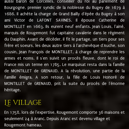
aussi baron de Corcelles, conseiller du roi au parlement de
Bourgogne, premier syndic de la noblesse du Bugey de 1679 à
1686. Il achète la charge de Grand Bailly d'épée du Bugey à son
ami Victor de LAFONT SAVINES. Il épouse Catherine de
MONTILLET en 1663. Ils eurent neuf enfants. Jean Louis, l'ainé,
marquis de Rougemont fut capitaine cavalerie dans le régiment
du Dauphin. Avant de décéder, il fit le partage, un tiers pour ses
frère et soeurs, les deux autre tiers à l'archevêque d'Auche, son
cousin, Jean François de MONTILLET, à charge de reprendre les
armes et noms. Il s'en suivit un procès fleuve, dont le roi de
France mis un terme en 1785. Le marquisat resta dans la famille
de MONTILLET de GRENAUD. A la révolution, une partie de la
famille émigra. A son retour, la fille de Louis Honoré de
MONTILLET de GRENAUD, prit la suite du procès de l'énorme
héritage.
Le village
En 1758, lors de l'expertise, Rougemont comporte 36 maisons et
seulement 24 à Aranc. Depuis Aranc est devenu village et
Rougemont hameau.