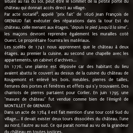
située au ras du sol, peut être le sommet de la petite porte du
château qui donnait accès direct au village.
6
Par acte notarié
, appelé "prix fait" de 1626 Jean François de
GRENAUD fait exécuter des réparations dans la tour Est du
château, celle menant aux étages, "
depuis le pied jusqu'à la sime
".
les maçons devront reprendre également les murailles coté
Ouest. Le propriétaire fournira les matériaux.
Les scellés de 1741 nous apprennent que le château à deux
étages, au premier la cuisine, au second une chapelle avec les
appartements, un cabinet d'archives...
En 1776, une plainte est déposée car des habitant du lieu
avaient abattu le couvert au dessus de la cuisine du château de
Rougemont et enlevé les bois, meubles, pierres de tailles,
ferrures des portes et fenêtres et effets qui s’y trouvaient. Des
charriots de pierres partaient pour Corlier. En juin 1795 une
"masure de château" fut vendue comme bien de l'émigré de
MONTILLET de GRENAUD.
Dans un acte de 1784 il est fait mention d'une tour coté Sud du
village... Il devait exister deux tours dissociées du château, l'une
au nord, l'autre au sud. Ce qui parait normal au vu de la grandeur
du château en toutes justices.