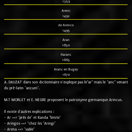
1359
Arenc
1492
de Arenco
1495
Aran
1650
Haranc
1665
Aranc en Bugey
1670
A. DAUZAT dans son dictionnaire n'explique pas le"ar" mais le "anc" venant
du pré-latin "ancum".
M.T MORLET et E. NEGRE proposent le patronyme germanique Arincus.
Il existe d'autres explications :
- Ar ==> "près de" et Randa "limite"
- Aringos ==> "chez les "Aringi"
- Arena ==> "sable"