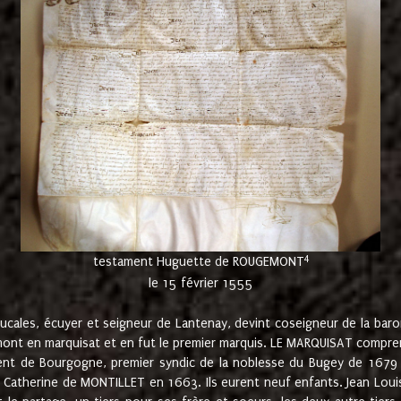
4
testament Huguette de ROUGEMONT
le 15 février 1555
cales, écuyer et seigneur de Lantenay, devint coseigneur de la bar
ont en marquisat et en fut le premier marquis. LE MARQUISAT comprenait
ement de Bourgogne, premier syndic de la noblesse du Bugey de 1679 à
Catherine de MONTILLET en 1663. Ils eurent neuf enfants. Jean Louis,