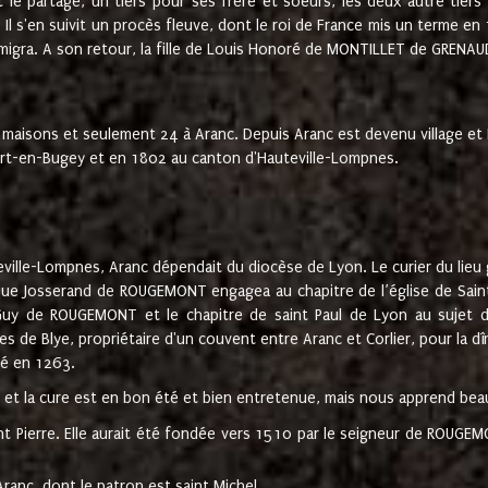
t le partage, un tiers pour ses frère et soeurs, les deux autre tiers
l s'en suivit un procès fleuve, dont le roi de France mis un terme en
émigra. A son retour, la fille de Louis Honoré de MONTILLET de GRENAUD
 maisons et seulement 24 à Aranc. Depuis Aranc est devenu village 
bert-en-Bugey et en 1802 au canton d'Hauteville-Lompnes.
ville-Lompnes, Aranc dépendait du diocèse de Lyon. Le curier du lieu g
que Josserand de ROUGEMONT engagea au chapitre de l’église de Saint
uy de ROUGEMONT et le chapitre de saint Paul de Lyon au sujet d
s de Blye, propriétaire d'un couvent entre Aranc et Corlier, pour la dî
té en 1263.
e et la cure est en bon été et bien entretenue, mais nous apprend be
aint Pierre. Elle aurait été fondée vers 1510 par le seigneur de RO
ranc, dont le patron est saint Michel.