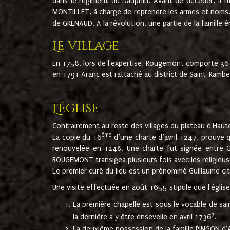
dans le régiment du Dauphin. Avant de décéder, il fi
MONTILLET, à charge de reprendre les armes et noms. I
de GRENAUD. A la révolution, une partie de la famille 
Le village
En 1758, lors de l'expertise, Rougemont comporte 36
en 1791 Aranc est rattaché au district de Saint-Ram
L'église
Contrairement au reste des villages du plateau d'Haute
ème
La copie du 16
d’une charte d’avril 1247, prouve 
renouvelée en 1248. Une charte fut signée entre G
ROUGEMONT transigea plusieurs fois avec les religieuse
Le premier curé du lieu est un prénommé Guillaume ci
Une visite effectuée en août 1655 stipule que l'églis
La première chapelle est sous le vocable de s
7
la dernière a y être ensevelie en avril 1736
.
La deuxième possession de la famille PINGON d'A