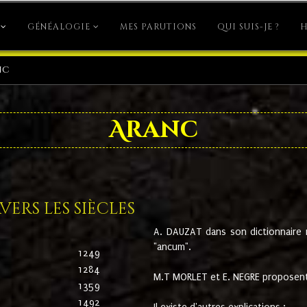
GÉNÉALOGIE
MES PARUTIONS
QUI SUIS-JE ?
H
nc
Aranc
ers les siècles
A. DAUZAT dans son dictionnaire n'
"ancum".
1249
1284
M.T MORLET et E. NEGRE proposent
1359
1492