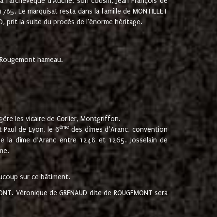
 à l'archevêque d'Auche, son cousin, Jean François de
 1785. Le marquisat resta dans la famille de MONTILLET
, prit la suite du procès de l'énorme héritage.
et Rougemont hameau.
ère les vicaire de Corlier, Montgriffon.
ème
 Paul de Lyon, le 6
des dîmes d’Aranc, convention
e la dîme d’Aranc entre 1248 et 1265. Josselain de
me.
aucoup sur ce bâtiment.
UGEMONT. Véronique de GRENAUD dite de ROUGEMONT sera