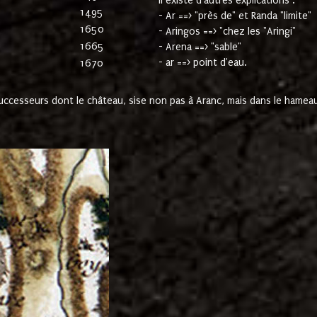
Il existe d'autres explications :
1495
- Ar ==> "près de" et Randa "limite"
1650
- Aringos ==> "chez les "Aringi"
1665
- Arena ==> "sable"
- ar ==> point d'eau.
1670
cesseurs dont le château, sise non pas à Aranc, mais dans le hameau 