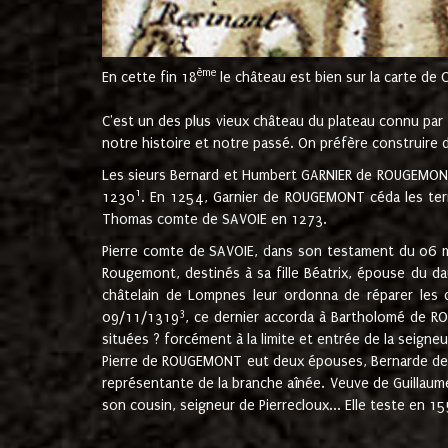
ème
En cette fin 18
le château est bien sur la carte de 
C'est un des plus vieux château du plateau connu par l
notre histoire et notre passé. On préfère construire d
Les sieurs Bernard et Humbert GARNIER de ROUGEMONT 
1
1230
. En 1254, Garnier de ROUGEMONT céda les terr
Thomas comte de SAVOIE en 1273.
Pierre comte de SAVOIE, dans son testament du 06 mai
Rougemont, destinés à sa fille Béatrix, épouse du 
châtelain de Lompnes leur ordonna de réparer les 
3
09/11/1319
, ce dernier accorda à Bartholomé de RO
situées ? forcément à la limite et entrée de la seigneu
Pierre de ROUGEMONT eut deux épouses, Bernarde de MO
représentante de la branche aînée. Veuve de Guilla
son cousin, seigneur de Pierrecloux... Elle teste en 