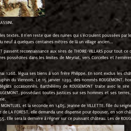
CASSINI.
es textes. Il n'en reste que des ruines qui s'écroulent poussées par 
u neuf à quelques centaines mètres de là un village ancien...
passent reconnaissance aux sires de THOIRE-VILLARS pour tout ce qu
es possédées dans les limites de Meyriat, vers Corcelles et Ferrièr
 1268, légua ses biens à son frère Philippe. En sont exclus les châ
dauphin du Viennois. Le 15 janvier 1293, des nommés ROUGEMONT, ho
dégâts occasionnés. Barthélémy de ROUGEMONT traite avec le sire 
UGEMONT, possédant toutes justices sur ses hommes et ses terres, à
rie.
NTLUEL et la seconde en 1485, Jeanne de VILLETTE, fille du seigneur 
ume de LA FOREST, elle demanda une dispense pour épouser, en son c
1555. Elle sera la dernière à régner sur ce puissant château. Les de 