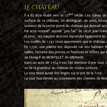
Le château
ème
Il a dû être établi vers le 12
siècle. Les ruines s
surface de ce château. On distinguait, en 2005 lorsque
sommet de la petite porte du château qui donnait accès
6
Par acte notarié
, appelé "prix fait" de 1626 Jean Fra
la sime
". les maçons devront reprendre également les m
Les scellés de 1741 nous apprennent que le château à 
En 1776, une plainte est déposée car des habitant d
tailles, ferrures des portes et fenêtres et effets qui
de l'émigré de MONTILLET de GRENAUD.
Dans un acte de 1784 il est fait mention d'une tour co
vu de la grandeur du château en toutes justices.
La tour Nord aurait été érigée sur le pré de la Tour.
La tour Sud élevée au croisement des chemins de Rés