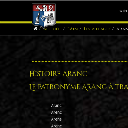
L'AIN
Accueil
L'Ain
Les villages
Ara
Histoire Aranc
Le patronyme Aranc à trav
Aranc
Arenc
Arens
Arenc