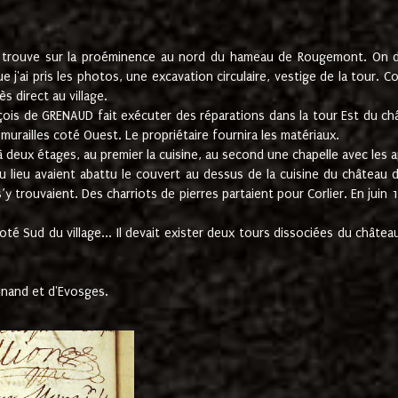
e trouve sur la proéminence au nord du hameau de Rougemont. On dev
 j'ai pris les photos, une excavation circulaire, vestige de la tour. 
 direct au village.
nçois de GRENAUD fait exécuter des réparations dans la tour Est du ch
urailles coté Ouest. Le propriétaire fournira les matériaux.
deux étages, au premier la cuisine, au second une chapelle avec les a
u lieu avaient abattu le couvert au dessus de la cuisine du château 
 s’y trouvaient. Des charriots de pierres partaient pour Corlier. En 
té Sud du village... Il devait exister deux tours dissociées du château,
inand et d'Evosges.