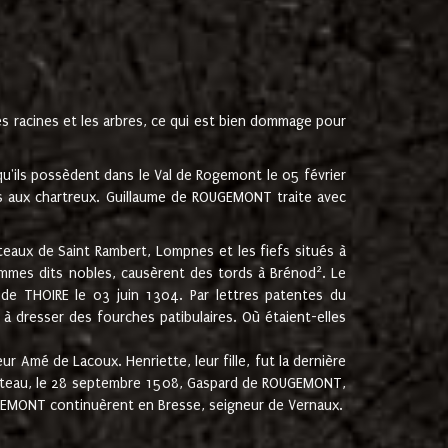
les racines et les arbres, ce qui est bien dommage pour
'ils possèdent dans le Val de Rogemont le 05 février
es aux chartreux. Guillaume de ROUGEMONT traite avec
teaux de Saint Rambert, Lompnes et les fiefs situés à
2
mmes dits nobles, causèrent des tords à Brénod
. Le
de THOIRE le 03 juin 1304. Par lettres patentes du
 dresser des fourches patibulaires. Où étaient-elles
Amé de Lacoux. Henriette, leur fille, fut la dernière
hâteau, le 28 septembre 1508, Gaspard de ROUGEMONT,
ROUGEMONT continuèrent en Bresse, seigneur de Vernaux.