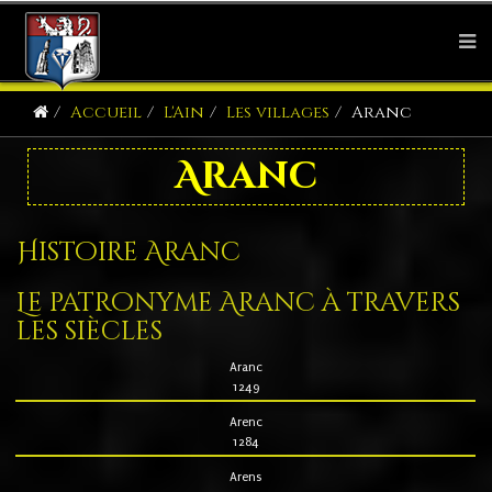
Accueil
L'Ain
Les villages
Aranc
Aranc
Histoire Aranc
Le patronyme Aranc à travers
les siècles
Aranc
1249
Arenc
1284
Arens