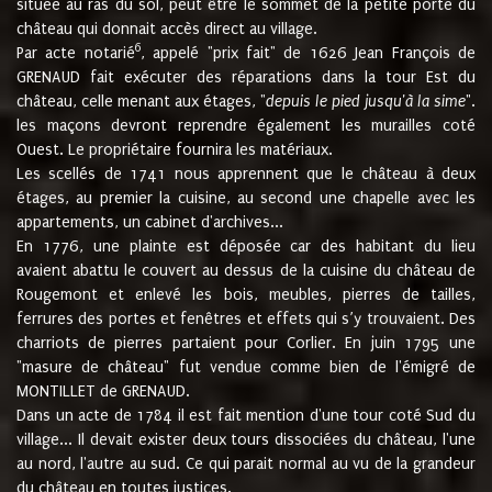
située au ras du sol, peut être le sommet de la petite porte du
château qui donnait accès direct au village.
6
Par acte notarié
, appelé "prix fait" de 1626 Jean François de
GRENAUD fait exécuter des réparations dans la tour Est du
château, celle menant aux étages, "
depuis le pied jusqu'à la sime
".
les maçons devront reprendre également les murailles coté
Ouest. Le propriétaire fournira les matériaux.
Les scellés de 1741 nous apprennent que le château à deux
étages, au premier la cuisine, au second une chapelle avec les
appartements, un cabinet d'archives...
En 1776, une plainte est déposée car des habitant du lieu
avaient abattu le couvert au dessus de la cuisine du château de
Rougemont et enlevé les bois, meubles, pierres de tailles,
ferrures des portes et fenêtres et effets qui s’y trouvaient. Des
charriots de pierres partaient pour Corlier. En juin 1795 une
"masure de château" fut vendue comme bien de l'émigré de
MONTILLET de GRENAUD.
Dans un acte de 1784 il est fait mention d'une tour coté Sud du
village... Il devait exister deux tours dissociées du château, l'une
au nord, l'autre au sud. Ce qui parait normal au vu de la grandeur
du château en toutes justices.