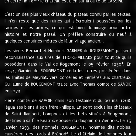
En cette fin 18
le château est bien sur la carte de CASSINI.
C'est un des plus vieux château du plateau connu par les textes.
Il n'en reste que des ruines qui s'écroulent poussées par les
racines et les arbres, ce qui est bien dommage pour notre
histoire et notre passé. On préfère construire du neuf à
quelques centaines mètres de là un village ancien...
Les sieurs Bernard et Humbert GARNIER de ROUGEMONT passent
reconnaissance aux sires de THOIRE-VILLARS pour tout ce qu'ils
1
possèdent dans le Val de Rogemont le 05 février 1230
. En
1254, Garnier de ROUGEMONT céda les terres possédées dans
les limites de Meyriat, vers Corcelles et Ferrières aux chartreux.
Guillaume de ROUGEMONT traite avec Thomas comte de SAVOIE
en 1273.
Pierre comte de SAVOIE, dans son testament du 06 mai 1268,
légua ses biens à son frère Philippe. En sont exclus les châteaux
de Saint Rambert, Lompnes et les fiefs situés à Rougemont,
destinés à sa fille Béatrix, épouse du dauphin du Viennois. Le 15
janvier 1293, des nommés ROUGEMONT, hommes dits nobles,
2
causèrent des tords à Brénod
. Le châtelain de Lompnes leur