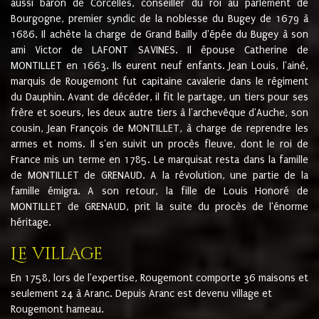
aussi baron de Corcelles, conseiller du roi au parlement de
Bourgogne, premier syndic de la noblesse du Bugey de 1679 à
1686. Il achète la charge de Grand Bailly d'épée du Bugey à son
ami Victor de LAFONT SAVINES. Il épouse Catherine de
MONTILLET en 1663. Ils eurent neuf enfants. Jean Louis, l'ainé,
marquis de Rougemont fut capitaine cavalerie dans le régiment
du Dauphin. Avant de décéder, il fit le partage, un tiers pour ses
frère et soeurs, les deux autre tiers à l'archevêque d'Auche, son
cousin, Jean François de MONTILLET, à charge de reprendre les
armes et noms. Il s'en suivit un procès fleuve, dont le roi de
France mis un terme en 1785. Le marquisat resta dans la famille
de MONTILLET de GRENAUD. A la révolution, une partie de la
famille émigra. A son retour, la fille de Louis Honoré de
MONTILLET de GRENAUD, prit la suite du procès de l'énorme
héritage.
Le village
En 1758, lors de l'expertise, Rougemont comporte 36 maisons et
seulement 24 à Aranc. Depuis Aranc est devenu village et
Rougemont hameau.