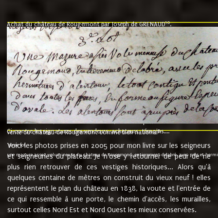
10
Achat du château de Rougemont par Joseph de GRENAUD
.
"l'an mil six cent soixante treze le ving neuvième jour du mois de novemb
nommé fut présent Messire Claude Guillaume de Moyriat chevalier baron de 
vend, purement simplement et irrevocablement a monseigneur monsieur Jose
et chavannes conseiller du roy au parlement de Bourgogne, present et accept
que le dit seigneur Baron de la Vellière a sur ses hommes, indivisables et fi
de la Velliere tout ainsi et comme le dit seigneur Baron et ses hauteurs e
présent......"
suivent les rentes, donation des terriers, etc... au prix de 880 livre louis d'or
Ci contre les signatures des vendeurs, acheteurs, témoins....
9.
vente du château de Rougemont comme bien national
Voici les photos prises en 2005 pour mon livre sur les seigneurs
"3ème lot
une mazure assez volumineuse du chateau de Rougemond, entierement delabré, avec près et hermitur
et seigneuries du plateau. Je n'ose y retourner de peur de ne
plus rien retrouver de ces vestiges historiques... Alors qu'à
quelques centaine de mètres on construit du vieux neuf ! elles
représentent le plan du château en 1838, la voute et l'entrée de
ce qui ressemble à une porte, le chemin d'accès, les murailles,
surtout celles Nord Est et Nord Ouest les mieux conservées.