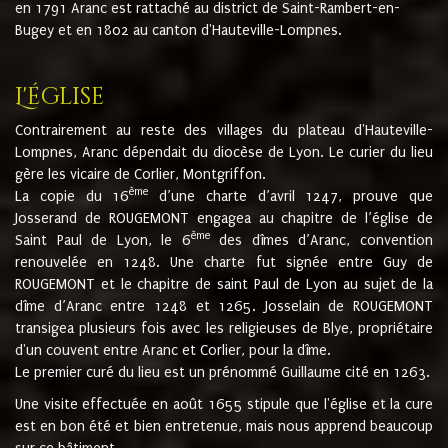
en 1791 Aranc est rattaché au district de Saint-Rambert-en-
Bugey et en 1802 au canton d'Hauteville-Lompnes.
L'église
Contrairement au reste des villages du plateau d'Hauteville-
Lompnes, Aranc dépendait du diocèse de Lyon. Le curier du lieu
gère les vicaire de Corlier, Montgriffon.
ème
La copie du 16
d’une charte d’avril 1247, prouve que
Josserand de ROUGEMONT engagea au chapitre de l’église de
ème
Saint Paul de Lyon, le 6
des dîmes d’Aranc, convention
renouvelée en 1248. Une charte fut signée entre Guy de
ROUGEMONT et le chapitre de saint Paul de Lyon au sujet de la
dîme d’Aranc entre 1248 et 1265. Josselain de ROUGEMONT
transigea plusieurs fois avec les religieuses de Blye, propriétaire
d'un couvent entre Aranc et Corlier, pour la dîme.
Le premier curé du lieu est un prénommé Guillaume cité en 1263.
Une visite effectuée en août 1655 stipule que l'église et la cure
est en bon été et bien entretenue, mais nous apprend beaucoup