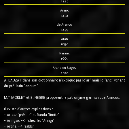
1359
Arenc
1492
de Arenco
1495
Aran
1650
Haranc
1665
Aranc en Bugey
1670
A. DAUZAT dans son dictionnaire n'explique pas le"ar" mais le "anc" venant
du pré-latin "ancum".
M.T MORLET et E. NEGRE proposent le patronyme germanique Arincus.
Il existe d'autres explications :
- Ar ==> "près de" et Randa "limite"
- Aringos ==> "chez les "Aringi"
- Arena ==> "sable"