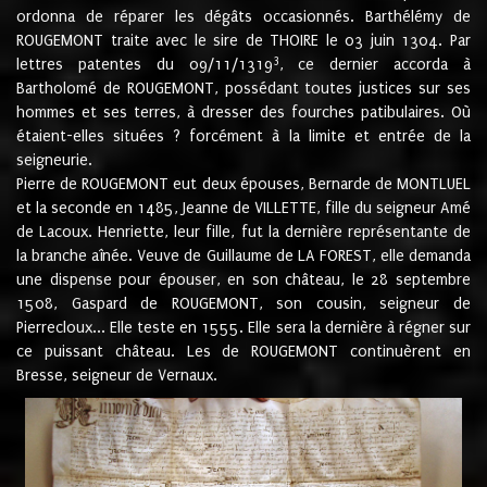
ordonna de réparer les dégâts occasionnés. Barthélémy de
ROUGEMONT traite avec le sire de THOIRE le 03 juin 1304. Par
3
lettres patentes du 09/11/1319
, ce dernier accorda à
Bartholomé de ROUGEMONT, possédant toutes justices sur ses
hommes et ses terres, à dresser des fourches patibulaires. Où
étaient-elles situées ? forcément à la limite et entrée de la
seigneurie.
Pierre de ROUGEMONT eut deux épouses, Bernarde de MONTLUEL
et la seconde en 1485, Jeanne de VILLETTE, fille du seigneur Amé
de Lacoux. Henriette, leur fille, fut la dernière représentante de
la branche aînée. Veuve de Guillaume de LA FOREST, elle demanda
une dispense pour épouser, en son château, le 28 septembre
1508, Gaspard de ROUGEMONT, son cousin, seigneur de
Pierrecloux... Elle teste en 1555. Elle sera la dernière à régner sur
ce puissant château. Les de ROUGEMONT continuèrent en
Bresse, seigneur de Vernaux.