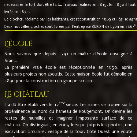
nécessaires le toit doit être fait... Travaux réalisés en 1815. En 1830 il faut
livrée en 1831.
Le clocher, réclamé par les habitants, est reconstruit en 1869 et l'église agr
8
Deux nouvelles cloches sont livrées par l'entreprise BURDIN de Lyon en 1867
.
L'école
Nous savons que depuis 1791 un maître d'école enseigne à
Aranc.
La première vraie école est réceptionnée en 1850, après
plusieurs projets non aboutis. Cette maison école fut démolie en
1890 pour la construction du groupe scolaire.
Le château
ème
Il a dû être établi vers le 12
siècle. Les ruines se trouve sur la
proéminence au nord du hameau de Rougemont. On devine les
restes de murailles et imaginer l'imposante surface de ce
château. On distinguait, en 2005 lorsque j'ai pris les photos, une
excavation circulaire, vestige de la tour. Coté Ouest une voute