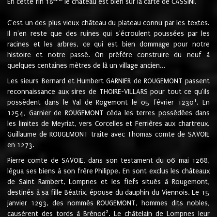
En cette fin 18
le château est bien sur la carte de CASSINI.
C'est un des plus vieux château du plateau connu par les textes.
Il n'en reste que des ruines qui s'écroulent poussées par les
racines et les arbres, ce qui est bien dommage pour notre
histoire et notre passé. On préfère construire du neuf à
quelques centaines mètres de là un village ancien...
Les sieurs Bernard et Humbert GARNIER de ROUGEMONT passent
reconnaissance aux sires de THOIRE-VILLARS pour tout ce qu'ils
1
possèdent dans le Val de Rogemont le 05 février 1230
. En
1254, Garnier de ROUGEMONT céda les terres possédées dans
les limites de Meyriat, vers Corcelles et Ferrières aux chartreux.
Guillaume de ROUGEMONT traite avec Thomas comte de SAVOIE
en 1273.
Pierre comte de SAVOIE, dans son testament du 06 mai 1268,
légua ses biens à son frère Philippe. En sont exclus les châteaux
de Saint Rambert, Lompnes et les fiefs situés à Rougemont,
destinés à sa fille Béatrix, épouse du dauphin du Viennois. Le 15
janvier 1293, des nommés ROUGEMONT, hommes dits nobles,
2
causèrent des tords à Brénod
. Le châtelain de Lompnes leur