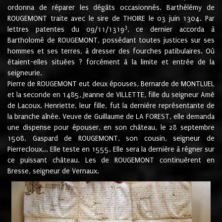
ordonna de réparer les dégâts occasionnés. Barthélémy de
ROUGEMONT traite avec le sire de THOIRE le 03 juin 1304. Par
3
lettres patentes du 09/11/1319
, ce dernier accorda à
Bartholomé de ROUGEMONT, possédant toutes justices sur ses
hommes et ses terres, à dresser des fourches patibulaires. Où
étaient-elles situées ? forcément à la limite et entrée de la
seigneurie.
Pierre de ROUGEMONT eut deux épouses, Bernarde de MONTLUEL
et la seconde en 1485, Jeanne de VILLETTE, fille du seigneur Amé
de Lacoux. Henriette, leur fille, fut la dernière représentante de
la branche aînée. Veuve de Guillaume de LA FOREST, elle demanda
une dispense pour épouser, en son château, le 28 septembre
1508, Gaspard de ROUGEMONT, son cousin, seigneur de
Pierrecloux... Elle teste en 1555. Elle sera la dernière à régner sur
ce puissant château. Les de ROUGEMONT continuèrent en
Bresse, seigneur de Vernaux.