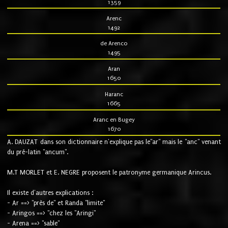
1359
Arenc
1492
de Arenco
1495
Aran
1650
Haranc
1665
Aranc en Bugey
1670
A. DAUZAT dans son dictionnaire n'explique pas le"ar" mais le "anc" venant
du pré-latin "ancum".
M.T MORLET et E. NEGRE proposent le patronyme germanique Arincus.
Il existe d'autres explications :
- Ar ==> "près de" et Randa "limite"
- Aringos ==> "chez les "Aringi"
- Arena ==> "sable"