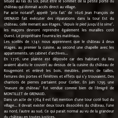
située au ras du sol, peut être le sommet de la petite porte du
château qui donnait accès direct au village.
6
Par acte notarié
, appelé "prix fait" de 1626 Jean François de
GRENAUD fait exécuter des réparations dans la tour Est du
château, celle menant aux étages, "
depuis le pied jusqu'à la sime
".
les maçons devront reprendre également les murailles coté
Ouest. Le propriétaire fournira les matériaux.
Les scellés de 1741 nous apprennent que le château à deux
étages, au premier la cuisine, au second une chapelle avec les
appartements, un cabinet d'archives...
En 1776, une plainte est déposée car des habitant du lieu
avaient abattu le couvert au dessus de la cuisine du château de
Rougemont et enlevé les bois, meubles, pierres de tailles,
ferrures des portes et fenêtres et effets qui s’y trouvaient. Des
charriots de pierres partaient pour Corlier. En juin 1795 une
"masure de château" fut vendue comme bien de l'émigré de
MONTILLET de GRENAUD.
Dans un acte de 1784 il est fait mention d'une tour coté Sud du
village... Il devait exister deux tours dissociées du château, l'une
au nord, l'autre au sud. Ce qui parait normal au vu de la grandeur
du château en toutes justices.