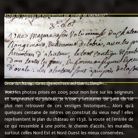
10
Achat du château de Rougemont par Joseph de GRENAUD
.
"l'an mil six cent soixante treze le ving neuvième jour du mois de novemb
nommé fut présent Messire Claude Guillaume de Moyriat chevalier baron de 
vend, purement simplement et irrevocablement a monseigneur monsieur Jose
et chavannes conseiller du roy au parlement de Bourgogne, present et accept
que le dit seigneur Baron de la Vellière a sur ses hommes, indivisables et fi
de la Velliere tout ainsi et comme le dit seigneur Baron et ses hauteurs e
présent......"
suivent les rentes, donation des terriers, etc... au prix de 880 livre louis d'or
Ci contre les signatures des vendeurs, acheteurs, témoins....
9.
vente du château de Rougemont comme bien national
Voici les photos prises en 2005 pour mon livre sur les seigneurs
"3ème lot
une mazure assez volumineuse du chateau de Rougemond, entierement delabré, avec près et hermitur
et seigneuries du plateau. Je n'ose y retourner de peur de ne
plus rien retrouver de ces vestiges historiques... Alors qu'à
quelques centaine de mètres on construit du vieux neuf ! elles
représentent le plan du château en 1838, la voute et l'entrée de
ce qui ressemble à une porte, le chemin d'accès, les murailles,
surtout celles Nord Est et Nord Ouest les mieux conservées.