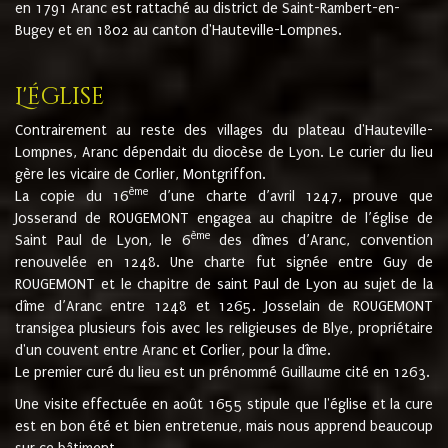
en 1791 Aranc est rattaché au district de Saint-Rambert-en-
Bugey et en 1802 au canton d'Hauteville-Lompnes.
L'église
Contrairement au reste des villages du plateau d'Hauteville-
Lompnes, Aranc dépendait du diocèse de Lyon. Le curier du lieu
gère les vicaire de Corlier, Montgriffon.
ème
La copie du 16
d’une charte d’avril 1247, prouve que
Josserand de ROUGEMONT engagea au chapitre de l’église de
ème
Saint Paul de Lyon, le 6
des dîmes d’Aranc, convention
renouvelée en 1248. Une charte fut signée entre Guy de
ROUGEMONT et le chapitre de saint Paul de Lyon au sujet de la
dîme d’Aranc entre 1248 et 1265. Josselain de ROUGEMONT
transigea plusieurs fois avec les religieuses de Blye, propriétaire
d'un couvent entre Aranc et Corlier, pour la dîme.
Le premier curé du lieu est un prénommé Guillaume cité en 1263.
Une visite effectuée en août 1655 stipule que l'église et la cure
est en bon été et bien entretenue, mais nous apprend beaucoup