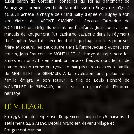
aussi baron de Corcelles, conseiller du roi au parlement de
Bourgogne, premier syndic de la noblesse du Bugey de 1679 à
1686. Il achète la charge de Grand Bailly d'épée du Bugey à son
ami Victor de LAFONT SAVINES. Il épouse Catherine de
MONTILLET en 1663. Ils eurent neuf enfants. Jean Louis, l'ainé,
marquis de Rougemont fut capitaine cavalerie dans le régiment
du Dauphin. Avant de décéder, il fit le partage, un tiers pour ses
frère et soeurs, les deux autre tiers à l'archevêque d'Auche, son
cousin, Jean François de MONTILLET, à charge de reprendre les
armes et noms. Il s'en suivit un procès fleuve, dont le roi de
France mis un terme en 1785. Le marquisat resta dans la famille
de MONTILLET de GRENAUD. A la révolution, une partie de la
famille émigra. A son retour, la fille de Louis Honoré de
MONTILLET de GRENAUD, prit la suite du procès de l'énorme
héritage.
Le village
En 1758, lors de l'expertise, Rougemont comporte 36 maisons et
seulement 24 à Aranc. Depuis Aranc est devenu village et
Rougemont hameau.