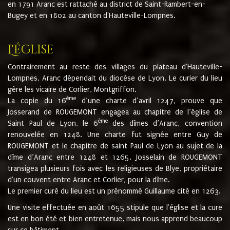
en 1791 Aranc est rattaché au district de Saint-Rambert-en-
Bugey et en 1802 au canton d'Hauteville-Lompnes.
L'église
Contrairement au reste des villages du plateau d'Hauteville-
Lompnes, Aranc dépendait du diocèse de Lyon. Le curier du lieu
gère les vicaire de Corlier, Montgriffon.
ème
La copie du 16
d’une charte d’avril 1247, prouve que
Josserand de ROUGEMONT engagea au chapitre de l’église de
ème
Saint Paul de Lyon, le 6
des dîmes d’Aranc, convention
renouvelée en 1248. Une charte fut signée entre Guy de
ROUGEMONT et le chapitre de saint Paul de Lyon au sujet de la
dîme d’Aranc entre 1248 et 1265. Josselain de ROUGEMONT
transigea plusieurs fois avec les religieuses de Blye, propriétaire
d'un couvent entre Aranc et Corlier, pour la dîme.
Le premier curé du lieu est un prénommé Guillaume cité en 1263.
Une visite effectuée en août 1655 stipule que l'église et la cure
est en bon été et bien entretenue, mais nous apprend beaucoup