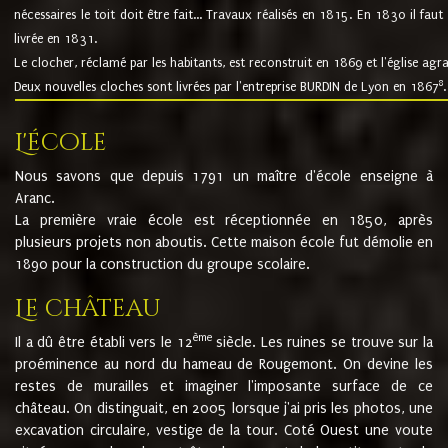
nécessaires le toit doit être fait... Travaux réalisés en 1815. En 1830 il faut
livrée en 1831.
Le clocher, réclamé par les habitants, est reconstruit en 1869 et l'église agr
8
Deux nouvelles cloches sont livrées par l'entreprise BURDIN de Lyon en 1867
.
L'école
Nous savons que depuis 1791 un maître d'école enseigne à
Aranc.
La première vraie école est réceptionnée en 1850, après
plusieurs projets non aboutis. Cette maison école fut démolie en
1890 pour la construction du groupe scolaire.
Le château
ème
Il a dû être établi vers le 12
siècle. Les ruines se trouve sur la
proéminence au nord du hameau de Rougemont. On devine les
restes de murailles et imaginer l'imposante surface de ce
château. On distinguait, en 2005 lorsque j'ai pris les photos, une
excavation circulaire, vestige de la tour. Coté Ouest une voute