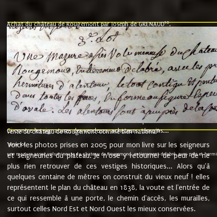
10
Achat du château de Rougemont par Joseph de GRENAUD
.
"l'an mil six cent soixante treze le ving neuvième jour du mois de novemb
nommé fut présent Messire Claude Guillaume de Moyriat chevalier baron de 
vend, purement simplement et irrevocablement a monseigneur monsieur Jose
et chavannes conseiller du roy au parlement de Bourgogne, present et accept
que le dit seigneur Baron de la Vellière a sur ses hommes, indivisables et fi
de la Velliere tout ainsi et comme le dit seigneur Baron et ses hauteurs e
présent......"
suivent les rentes, donation des terriers, etc... au prix de 880 livre louis d'or
Ci contre les signatures des vendeurs, acheteurs, témoins....
9.
vente du château de Rougemont comme bien national
Voici les photos prises en 2005 pour mon livre sur les seigneurs
"3ème lot
une mazure assez volumineuse du chateau de Rougemond, entierement delabré, avec près et hermitur
et seigneuries du plateau. Je n'ose y retourner de peur de ne
plus rien retrouver de ces vestiges historiques... Alors qu'à
quelques centaine de mètres on construit du vieux neuf ! elles
représentent le plan du château en 1838, la voute et l'entrée de
ce qui ressemble à une porte, le chemin d'accès, les murailles,
surtout celles Nord Est et Nord Ouest les mieux conservées.