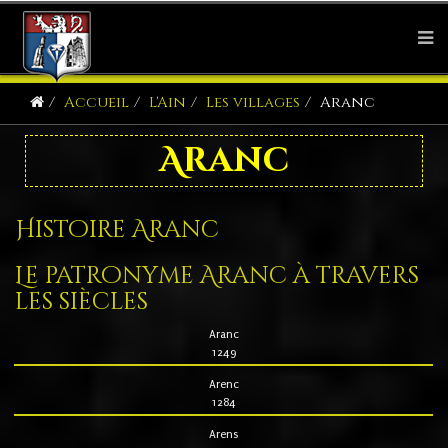
Accueil
L'Ain
Les villages
Aranc
Aranc
Histoire Aranc
Le patronyme Aranc à travers
les siècles
Aranc
1249
Arenc
1284
Arens