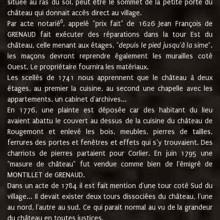
située au ras du sol, peut être le sommet de la petite porte du
château qui donnait accès direct au village.
6
Par acte notarié
, appelé "prix fait" de 1626 Jean François de
GRENAUD fait exécuter des réparations dans la tour Est du
château, celle menant aux étages, "
depuis le pied jusqu'à la sime
".
les maçons devront reprendre également les murailles coté
Ouest. Le propriétaire fournira les matériaux.
Les scellés de 1741 nous apprennent que le château à deux
étages, au premier la cuisine, au second une chapelle avec les
appartements, un cabinet d'archives...
En 1776, une plainte est déposée car des habitant du lieu
avaient abattu le couvert au dessus de la cuisine du château de
Rougemont et enlevé les bois, meubles, pierres de tailles,
ferrures des portes et fenêtres et effets qui s’y trouvaient. Des
charriots de pierres partaient pour Corlier. En juin 1795 une
"masure de château" fut vendue comme bien de l'émigré de
MONTILLET de GRENAUD.
Dans un acte de 1784 il est fait mention d'une tour coté Sud du
village... Il devait exister deux tours dissociées du château, l'une
au nord, l'autre au sud. Ce qui parait normal au vu de la grandeur
du château en toutes justices.