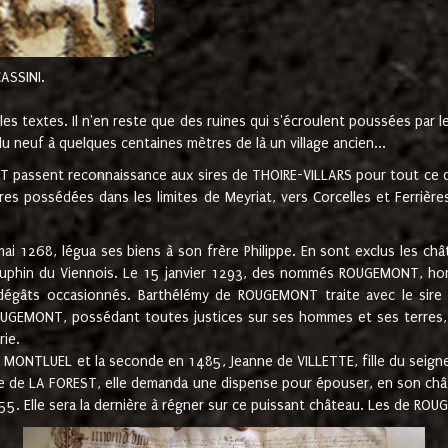
CASSINI.
es textes. Il n'en reste que des ruines qui s'écroulent poussées par 
u neuf à quelques centaines mètres de là un village ancien...
passent reconnaissance aux sires de THOIRE-VILLARS pour tout ce qu
es possédées dans les limites de Meyriat, vers Corcelles et Ferrièr
 1268, légua ses biens à son frère Philippe. En sont exclus les châ
dauphin du Viennois. Le 15 janvier 1293, des nommés ROUGEMONT, ho
dégâts occasionnés. Barthélémy de ROUGEMONT traite avec le sire 
UGEMONT, possédant toutes justices sur ses hommes et ses terres, à
rie.
NTLUEL et la seconde en 1485, Jeanne de VILLETTE, fille du seigneur 
ume de LA FOREST, elle demanda une dispense pour épouser, en son c
1555. Elle sera la dernière à régner sur ce puissant château. Les de 