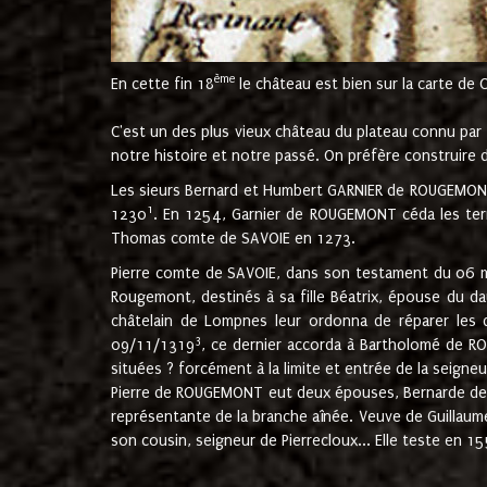
ème
En cette fin 18
le château est bien sur la carte de 
C'est un des plus vieux château du plateau connu par l
notre histoire et notre passé. On préfère construire d
Les sieurs Bernard et Humbert GARNIER de ROUGEMONT 
1
1230
. En 1254, Garnier de ROUGEMONT céda les terr
Thomas comte de SAVOIE en 1273.
Pierre comte de SAVOIE, dans son testament du 06 mai
Rougemont, destinés à sa fille Béatrix, épouse du 
châtelain de Lompnes leur ordonna de réparer les 
3
09/11/1319
, ce dernier accorda à Bartholomé de RO
situées ? forcément à la limite et entrée de la seigneu
Pierre de ROUGEMONT eut deux épouses, Bernarde de MO
représentante de la branche aînée. Veuve de Guilla
son cousin, seigneur de Pierrecloux... Elle teste en 