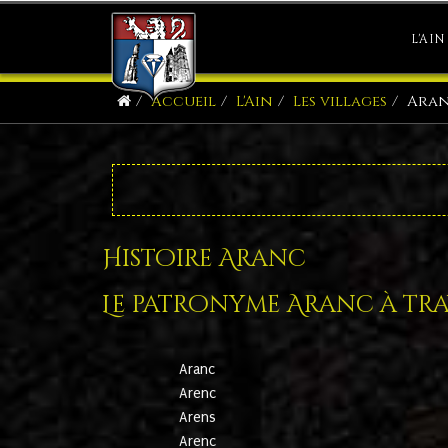
L'AIN
Accueil
L'Ain
Les villages
Ara
Histoire Aranc
Le patronyme Aranc à trav
Aranc
Arenc
Arens
Arenc