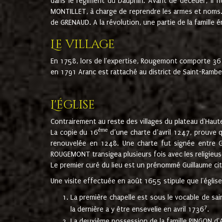
dans le régiment du Dauphin. Avant de décéder, il fi
MONTILLET, à charge de reprendre les armes et noms. I
de GRENAUD. A la révolution, une partie de la famille 
Le village
En 1758, lors de l'expertise, Rougemont comporte 36
en 1791 Aranc est rattaché au district de Saint-Ram
L'église
Contrairement au reste des villages du plateau d'Haute
ème
La copie du 16
d’une charte d’avril 1247, prouve 
renouvelée en 1248. Une charte fut signée entre G
ROUGEMONT transigea plusieurs fois avec les religieuse
Le premier curé du lieu est un prénommé Guillaume ci
Une visite effectuée en août 1655 stipule que l'églis
La première chapelle est sous le vocable de s
7
la dernière a y être ensevelie en avril 1736
.
La deuxième possession de la famille PINGON d'A