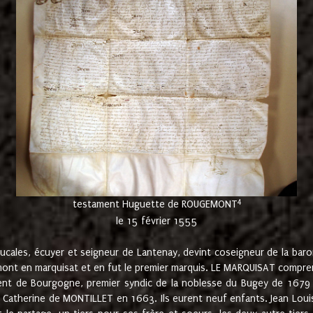
4
testament Huguette de ROUGEMONT
le 15 février 1555
cales, écuyer et seigneur de Lantenay, devint coseigneur de la bar
ont en marquisat et en fut le premier marquis. LE MARQUISAT comprenait
ement de Bourgogne, premier syndic de la noblesse du Bugey de 1679 à
Catherine de MONTILLET en 1663. Ils eurent neuf enfants. Jean Louis,