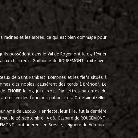
les racines et les arbres, ce qui est bien dommage pour
'ils possèdent dans le Val de Rogemont le 05 février
es aux chartreux. Guillaume de ROUGEMONT traite avec
teaux de Saint Rambert, Lompnes et les fiefs situés à
2
mmes dits nobles, causèrent des tords à Brénod
. Le
de THOIRE le 03 juin 1304. Par lettres patentes du
 dresser des fourches patibulaires. Où étaient-elles
Amé de Lacoux. Henriette, leur fille, fut la dernière
hâteau, le 28 septembre 1508, Gaspard de ROUGEMONT,
ROUGEMONT continuèrent en Bresse, seigneur de Vernaux.