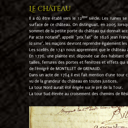
Le château
ème
Il a dû être établi vers le 12
siècle. Les ruines s
surface de ce château. On distinguait, en 2005 lorsque
sommet de la petite porte du château qui donnait accès
6
Par acte notarié
, appelé "prix fait" de 1626 Jean Fra
la sime
". les maçons devront reprendre également les m
Les scellés de 1741 nous apprennent que le château à 
En 1776, une plainte est déposée car des habitant d
tailles, ferrures des portes et fenêtres et effets qui
de l'émigré de MONTILLET de GRENAUD.
Dans un acte de 1784 il est fait mention d'une tour co
vu de la grandeur du château en toutes justices.
La tour Nord aurait été érigée sur le pré de la Tour.
La tour Sud élevée au croisement des chemins de Rés