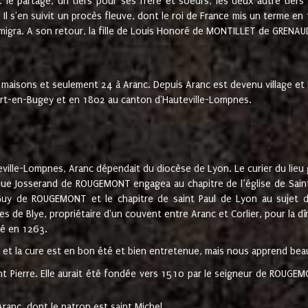
t le partage, un tiers pour ses frère et soeurs, les deux autre tiers
l s'en suivit un procès fleuve, dont le roi de France mis un terme en
émigra. A son retour, la fille de Louis Honoré de MONTILLET de GRENAUD
 maisons et seulement 24 à Aranc. Depuis Aranc est devenu village 
bert-en-Bugey et en 1802 au canton d'Hauteville-Lompnes.
ville-Lompnes, Aranc dépendait du diocèse de Lyon. Le curier du lieu g
que Josserand de ROUGEMONT engagea au chapitre de l’église de Saint
uy de ROUGEMONT et le chapitre de saint Paul de Lyon au sujet d
s de Blye, propriétaire d'un couvent entre Aranc et Corlier, pour la dî
té en 1263.
e et la cure est en bon été et bien entretenue, mais nous apprend be
aint Pierre. Elle aurait été fondée vers 1510 par le seigneur de RO
ranc, dont le patron est saint Michel.