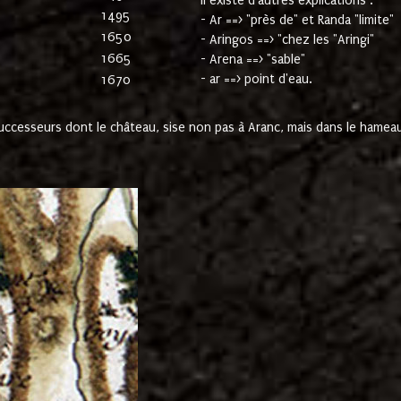
Il existe d'autres explications :
1495
- Ar ==> "près de" et Randa "limite"
1650
- Aringos ==> "chez les "Aringi"
1665
- Arena ==> "sable"
- ar ==> point d'eau.
1670
cesseurs dont le château, sise non pas à Aranc, mais dans le hameau 