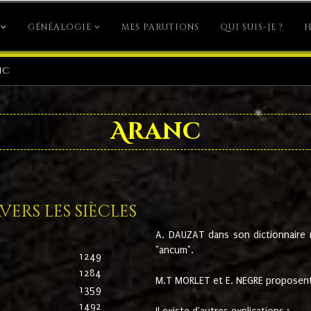
GÉNÉALOGIE
MES PARUTIONS
QUI SUIS-JE ?
H
nc
Aranc
ers les siècles
A. DAUZAT dans son dictionnaire n'
"ancum".
1249
1284
M.T MORLET et E. NEGRE proposent
1359
1492