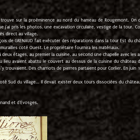
e trouve sur la proéminence au nord du hameau de Rougemont. On dev
 j'ai pris les photos, une excavation circulaire, vestige de la tour. 
 direct au village.
nçois de GRENAUD fait exécuter des réparations dans la tour Est du ch
urailles coté Ouest. Le propriétaire fournira les matériaux.
deux étages, au premier la cuisine, au second une chapelle avec les a
u lieu avaient abattu le couvert au dessus de la cuisine du château 
 s’y trouvaient. Des charriots de pierres partaient pour Corlier. En 
té Sud du village... Il devait exister deux tours dissociées du château,
inand et d'Evosges.