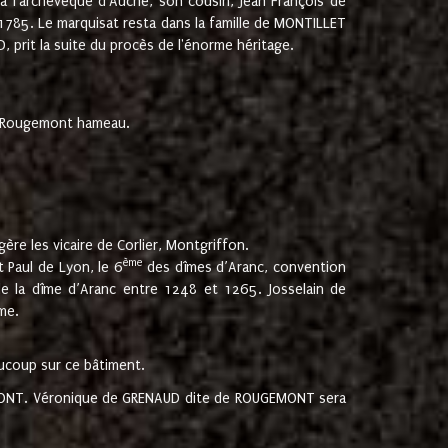
 à l'archevêque d'Auche, son cousin, Jean François de
 1785. Le marquisat resta dans la famille de MONTILLET
, prit la suite du procès de l'énorme héritage.
et Rougemont hameau.
ère les vicaire de Corlier, Montgriffon.
ème
 Paul de Lyon, le 6
des dîmes d’Aranc, convention
e la dîme d’Aranc entre 1248 et 1265. Josselain de
me.
aucoup sur ce bâtiment.
UGEMONT. Véronique de GRENAUD dite de ROUGEMONT sera