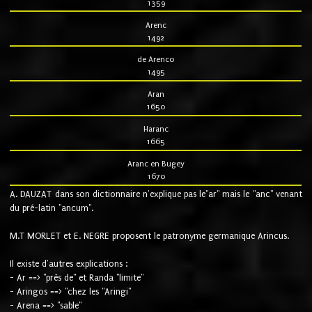
1359
Arenc
1492
de Arenco
1495
Aran
1650
Haranc
1665
Aranc en Bugey
1670
A. DAUZAT dans son dictionnaire n'explique pas le"ar" mais le "anc" venant
du pré-latin "ancum".
M.T MORLET et E. NEGRE proposent le patronyme germanique Arincus.
Il existe d'autres explications :
- Ar ==> "près de" et Randa "limite"
- Aringos ==> "chez les "Aringi"
- Arena ==> "sable"