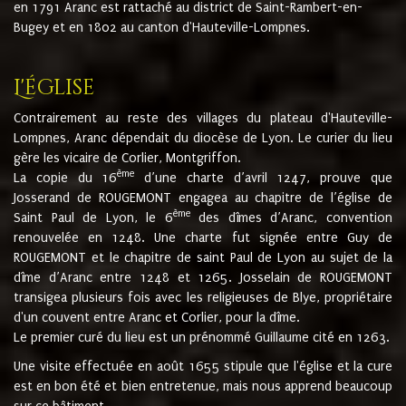
en 1791 Aranc est rattaché au district de Saint-Rambert-en-
Bugey et en 1802 au canton d'Hauteville-Lompnes.
L'église
Contrairement au reste des villages du plateau d'Hauteville-
Lompnes, Aranc dépendait du diocèse de Lyon. Le curier du lieu
gère les vicaire de Corlier, Montgriffon.
ème
La copie du 16
d’une charte d’avril 1247, prouve que
Josserand de ROUGEMONT engagea au chapitre de l’église de
ème
Saint Paul de Lyon, le 6
des dîmes d’Aranc, convention
renouvelée en 1248. Une charte fut signée entre Guy de
ROUGEMONT et le chapitre de saint Paul de Lyon au sujet de la
dîme d’Aranc entre 1248 et 1265. Josselain de ROUGEMONT
transigea plusieurs fois avec les religieuses de Blye, propriétaire
d'un couvent entre Aranc et Corlier, pour la dîme.
Le premier curé du lieu est un prénommé Guillaume cité en 1263.
Une visite effectuée en août 1655 stipule que l'église et la cure
est en bon été et bien entretenue, mais nous apprend beaucoup