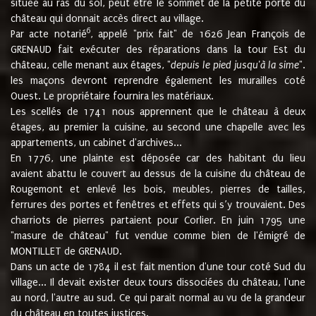
située au ras du sol, peut être le sommet de la petite porte du
château qui donnait accès direct au village.
6
Par acte notarié
, appelé "prix fait" de 1626 Jean François de
GRENAUD fait exécuter des réparations dans la tour Est du
château, celle menant aux étages, "
depuis le pied jusqu'à la sime
".
les maçons devront reprendre également les murailles coté
Ouest. Le propriétaire fournira les matériaux.
Les scellés de 1741 nous apprennent que le château à deux
étages, au premier la cuisine, au second une chapelle avec les
appartements, un cabinet d'archives...
En 1776, une plainte est déposée car des habitant du lieu
avaient abattu le couvert au dessus de la cuisine du château de
Rougemont et enlevé les bois, meubles, pierres de tailles,
ferrures des portes et fenêtres et effets qui s’y trouvaient. Des
charriots de pierres partaient pour Corlier. En juin 1795 une
"masure de château" fut vendue comme bien de l'émigré de
MONTILLET de GRENAUD.
Dans un acte de 1784 il est fait mention d'une tour coté Sud du
village... Il devait exister deux tours dissociées du château, l'une
au nord, l'autre au sud. Ce qui parait normal au vu de la grandeur
du château en toutes justices.