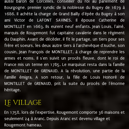
aussi baron de Corcelles, conseiller du roi au parlement de
Bourgogne, premier syndic de la noblesse du Bugey de 1679 à
1686. Il achète la charge de Grand Bailly d'épée du Bugey à son
ami Victor de LAFONT SAVINES. Il épouse Catherine de
MONTILLET en 1663. Ils eurent neuf enfants. Jean Louis, l'ainé,
marquis de Rougemont fut capitaine cavalerie dans le régiment
du Dauphin. Avant de décéder, il fit le partage, un tiers pour ses
frère et soeurs, les deux autre tiers à l'archevêque d'Auche, son
cousin, Jean François de MONTILLET, à charge de reprendre les
armes et noms. Il s'en suivit un procès fleuve, dont le roi de
France mis un terme en 1785. Le marquisat resta dans la famille
de MONTILLET de GRENAUD. A la révolution, une partie de la
famille émigra. A son retour, la fille de Louis Honoré de
MONTILLET de GRENAUD, prit la suite du procès de l'énorme
héritage.
Le village
En 1758, lors de l'expertise, Rougemont comporte 36 maisons et
seulement 24 à Aranc. Depuis Aranc est devenu village et
Rougemont hameau.