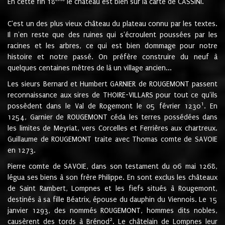
En cette fin 18
le château est bien sur la carte de CASSINI.
C'est un des plus vieux château du plateau connu par les textes.
Il n'en reste que des ruines qui s'écroulent poussées par les
racines et les arbres, ce qui est bien dommage pour notre
histoire et notre passé. On préfère construire du neuf à
quelques centaines mètres de là un village ancien...
Les sieurs Bernard et Humbert GARNIER de ROUGEMONT passent
reconnaissance aux sires de THOIRE-VILLARS pour tout ce qu'ils
1
possèdent dans le Val de Rogemont le 05 février 1230
. En
1254, Garnier de ROUGEMONT céda les terres possédées dans
les limites de Meyriat, vers Corcelles et Ferrières aux chartreux.
Guillaume de ROUGEMONT traite avec Thomas comte de SAVOIE
en 1273.
Pierre comte de SAVOIE, dans son testament du 06 mai 1268,
légua ses biens à son frère Philippe. En sont exclus les châteaux
de Saint Rambert, Lompnes et les fiefs situés à Rougemont,
destinés à sa fille Béatrix, épouse du dauphin du Viennois. Le 15
janvier 1293, des nommés ROUGEMONT, hommes dits nobles,
2
causèrent des tords à Brénod
. Le châtelain de Lompnes leur