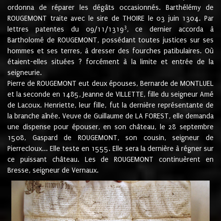
ordonna de réparer les dégâts occasionnés. Barthélémy de
ROUGEMONT traite avec le sire de THOIRE le 03 juin 1304. Par
3
lettres patentes du 09/11/1319
, ce dernier accorda à
Bartholomé de ROUGEMONT, possédant toutes justices sur ses
hommes et ses terres, à dresser des fourches patibulaires. Où
étaient-elles situées ? forcément à la limite et entrée de la
seigneurie.
Pierre de ROUGEMONT eut deux épouses, Bernarde de MONTLUEL
et la seconde en 1485, Jeanne de VILLETTE, fille du seigneur Amé
de Lacoux. Henriette, leur fille, fut la dernière représentante de
la branche aînée. Veuve de Guillaume de LA FOREST, elle demanda
une dispense pour épouser, en son château, le 28 septembre
1508, Gaspard de ROUGEMONT, son cousin, seigneur de
Pierrecloux... Elle teste en 1555. Elle sera la dernière à régner sur
ce puissant château. Les de ROUGEMONT continuèrent en
Bresse, seigneur de Vernaux.