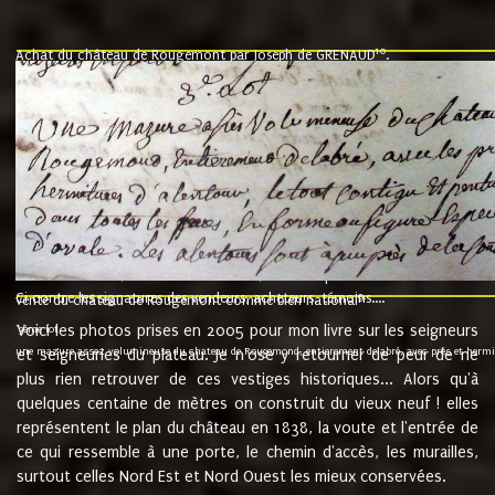
10
Achat du château de Rougemont par Joseph de GRENAUD
.
"l'an mil six cent soixante treze le ving neuvième jour du mois de novemb
nommé fut présent Messire Claude Guillaume de Moyriat chevalier baron de 
vend, purement simplement et irrevocablement a monseigneur monsieur Jose
et chavannes conseiller du roy au parlement de Bourgogne, present et accept
que le dit seigneur Baron de la Vellière a sur ses hommes, indivisables et fi
de la Velliere tout ainsi et comme le dit seigneur Baron et ses hauteurs e
présent......"
suivent les rentes, donation des terriers, etc... au prix de 880 livre louis d'or
Ci contre les signatures des vendeurs, acheteurs, témoins....
9.
vente du château de Rougemont comme bien national
Voici les photos prises en 2005 pour mon livre sur les seigneurs
"3ème lot
une mazure assez volumineuse du chateau de Rougemond, entierement delabré, avec près et hermitur
et seigneuries du plateau. Je n'ose y retourner de peur de ne
plus rien retrouver de ces vestiges historiques... Alors qu'à
quelques centaine de mètres on construit du vieux neuf ! elles
représentent le plan du château en 1838, la voute et l'entrée de
ce qui ressemble à une porte, le chemin d'accès, les murailles,
surtout celles Nord Est et Nord Ouest les mieux conservées.