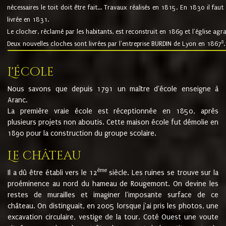
nécessaires le toit doit être fait... Travaux réalisés en 1815. En 1830 il faut
livrée en 1831.
Le clocher, réclamé par les habitants, est reconstruit en 1869 et l'église agr
8
Deux nouvelles cloches sont livrées par l'entreprise BURDIN de Lyon en 1867
.
L'école
Nous savons que depuis 1791 un maître d'école enseigne à
Aranc.
La première vraie école est réceptionnée en 1850, après
plusieurs projets non aboutis. Cette maison école fut démolie en
1890 pour la construction du groupe scolaire.
Le château
ème
Il a dû être établi vers le 12
siècle. Les ruines se trouve sur la
proéminence au nord du hameau de Rougemont. On devine les
restes de murailles et imaginer l'imposante surface de ce
château. On distinguait, en 2005 lorsque j'ai pris les photos, une
excavation circulaire, vestige de la tour. Coté Ouest une voute