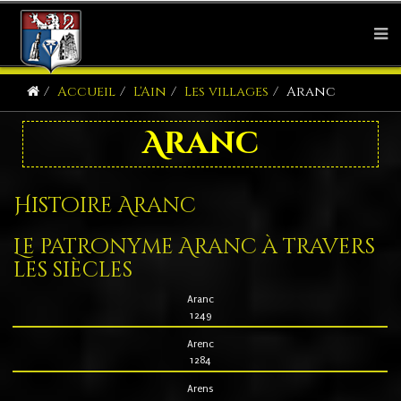
Accueil
L'Ain
Les villages
Aranc
Aranc
Histoire Aranc
Le patronyme Aranc à travers
les siècles
Aranc
1249
Arenc
1284
Arens