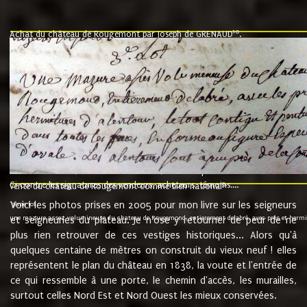
10
Achat du château de Rougemont par Joseph de GRENAUD
.
"l'an mil six cent soixante treze le ving neuvième jour du mois de novemb
nommé fut présent Messire Claude Guillaume de Moyriat chevalier baron de 
vend, purement simplement et irrevocablement a monseigneur monsieur Jose
et chavannes conseiller du roy au parlement de Bourgogne, present et accept
que le dit seigneur Baron de la Vellière a sur ses hommes, indivisables et fi
de la Velliere tout ainsi et comme le dit seigneur Baron et ses hauteurs e
présent......"
suivent les rentes, donation des terriers, etc... au prix de 880 livre louis d'or
Ci contre les signatures des vendeurs, acheteurs, témoins....
9.
vente du château de Rougemont comme bien national
Voici les photos prises en 2005 pour mon livre sur les seigneurs
"3ème lot
une mazure assez volumineuse du chateau de Rougemond, entierement delabré, avec près et hermitur
et seigneuries du plateau. Je n'ose y retourner de peur de ne
plus rien retrouver de ces vestiges historiques... Alors qu'à
quelques centaine de mètres on construit du vieux neuf ! elles
représentent le plan du château en 1838, la voute et l'entrée de
ce qui ressemble à une porte, le chemin d'accès, les murailles,
surtout celles Nord Est et Nord Ouest les mieux conservées.