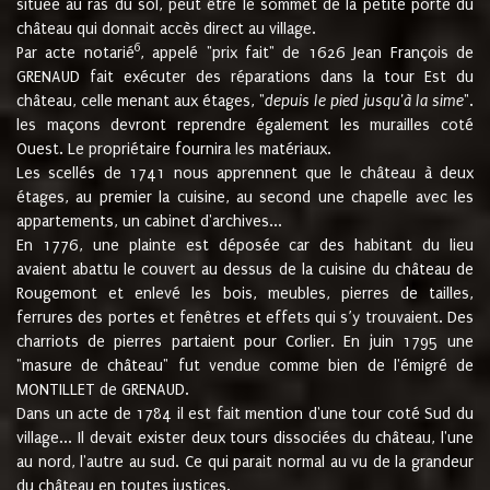
située au ras du sol, peut être le sommet de la petite porte du
château qui donnait accès direct au village.
6
Par acte notarié
, appelé "prix fait" de 1626 Jean François de
GRENAUD fait exécuter des réparations dans la tour Est du
château, celle menant aux étages, "
depuis le pied jusqu'à la sime
".
les maçons devront reprendre également les murailles coté
Ouest. Le propriétaire fournira les matériaux.
Les scellés de 1741 nous apprennent que le château à deux
étages, au premier la cuisine, au second une chapelle avec les
appartements, un cabinet d'archives...
En 1776, une plainte est déposée car des habitant du lieu
avaient abattu le couvert au dessus de la cuisine du château de
Rougemont et enlevé les bois, meubles, pierres de tailles,
ferrures des portes et fenêtres et effets qui s’y trouvaient. Des
charriots de pierres partaient pour Corlier. En juin 1795 une
"masure de château" fut vendue comme bien de l'émigré de
MONTILLET de GRENAUD.
Dans un acte de 1784 il est fait mention d'une tour coté Sud du
village... Il devait exister deux tours dissociées du château, l'une
au nord, l'autre au sud. Ce qui parait normal au vu de la grandeur
du château en toutes justices.