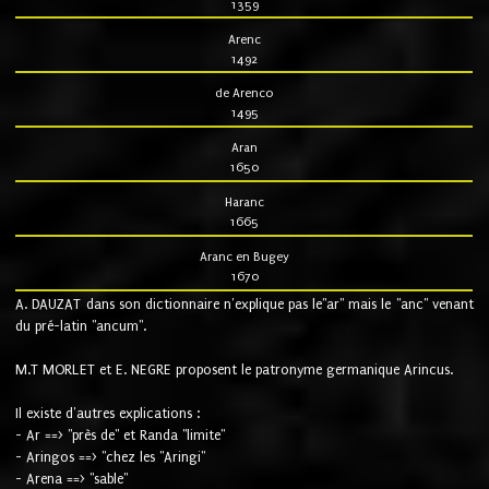
1359
Arenc
1492
de Arenco
1495
Aran
1650
Haranc
1665
Aranc en Bugey
1670
A. DAUZAT dans son dictionnaire n'explique pas le"ar" mais le "anc" venant
du pré-latin "ancum".
M.T MORLET et E. NEGRE proposent le patronyme germanique Arincus.
Il existe d'autres explications :
- Ar ==> "près de" et Randa "limite"
- Aringos ==> "chez les "Aringi"
- Arena ==> "sable"