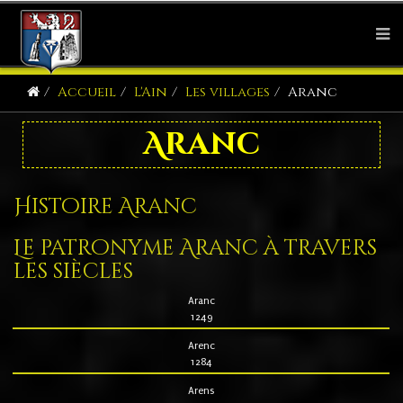
Accueil
L'Ain
Les villages
Aranc
Aranc
Histoire Aranc
Le patronyme Aranc à travers
les siècles
Aranc
1249
Arenc
1284
Arens