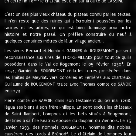
En cette fin 18
le château est bien sur la carte de CASSINI.
C'est un des plus vieux château du plateau connu par les textes.
Il n'en reste que des ruines qui s'écroulent poussées par les
racines et les arbres, ce qui est bien dommage pour notre
histoire et notre passé. On préfère construire du neuf à
quelques centaines mètres de là un village ancien...
Les sieurs Bernard et Humbert GARNIER de ROUGEMONT passent
reconnaissance aux sires de THOIRE-VILLARS pour tout ce qu'ils
1
possèdent dans le Val de Rogemont le 05 février 1230
. En
1254, Garnier de ROUGEMONT céda les terres possédées dans
les limites de Meyriat, vers Corcelles et Ferrières aux chartreux.
Guillaume de ROUGEMONT traite avec Thomas comte de SAVOIE
en 1273.
Pierre comte de SAVOIE, dans son testament du 06 mai 1268,
légua ses biens à son frère Philippe. En sont exclus les châteaux
de Saint Rambert, Lompnes et les fiefs situés à Rougemont,
destinés à sa fille Béatrix, épouse du dauphin du Viennois. Le 15
janvier 1293, des nommés ROUGEMONT, hommes dits nobles,
2
causèrent des tords à Brénod
. Le châtelain de Lompnes leur