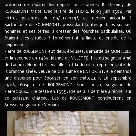
ordonna de réparer les dégâts occasionnés. Barthélémy de
ROUGEMONT traite avec le sire de THOIRE le 03 juin 1304. Par
3
lettres patentes du 09/11/1319
, ce dernier accorda à
Bartholomé de ROUGEMONT, possédant toutes justices sur ses
hommes et ses terres, à dresser des fourches patibulaires. Où
étaient-elles situées ? forcément à la limite et entrée de la
seigneurie.
Pierre de ROUGEMONT eut deux épouses, Bernarde de MONTLUEL
et la seconde en 1485, Jeanne de VILLETTE, fille du seigneur Amé
de Lacoux. Henriette, leur fille, fut la dernière représentante de
la branche aînée. Veuve de Guillaume de LA FOREST, elle demanda
une dispense pour épouser, en son château, le 28 septembre
1508, Gaspard de ROUGEMONT, son cousin, seigneur de
Pierrecloux... Elle teste en 1555. Elle sera la dernière à régner sur
ce puissant château. Les de ROUGEMONT continuèrent en
Bresse, seigneur de Vernaux.