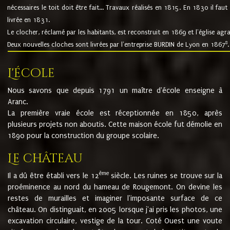
nécessaires le toit doit être fait... Travaux réalisés en 1815. En 1830 il faut
livrée en 1831.
Le clocher, réclamé par les habitants, est reconstruit en 1869 et l'église agr
8
Deux nouvelles cloches sont livrées par l'entreprise BURDIN de Lyon en 1867
.
L'école
Nous savons que depuis 1791 un maître d'école enseigne à
Aranc.
La première vraie école est réceptionnée en 1850, après
plusieurs projets non aboutis. Cette maison école fut démolie en
1890 pour la construction du groupe scolaire.
Le château
ème
Il a dû être établi vers le 12
siècle. Les ruines se trouve sur la
proéminence au nord du hameau de Rougemont. On devine les
restes de murailles et imaginer l'imposante surface de ce
château. On distinguait, en 2005 lorsque j'ai pris les photos, une
excavation circulaire, vestige de la tour. Coté Ouest une voute