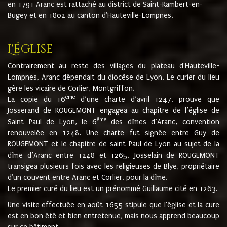
en 1791 Aranc est rattaché au district de Saint-Rambert-en-
Bugey et en 1802 au canton d'Hauteville-Lompnes.
L'église
Contrairement au reste des villages du plateau d'Hauteville-
Lompnes, Aranc dépendait du diocèse de Lyon. Le curier du lieu
gère les vicaire de Corlier, Montgriffon.
ème
La copie du 16
d’une charte d’avril 1247, prouve que
Josserand de ROUGEMONT engagea au chapitre de l’église de
ème
Saint Paul de Lyon, le 6
des dîmes d’Aranc, convention
renouvelée en 1248. Une charte fut signée entre Guy de
ROUGEMONT et le chapitre de saint Paul de Lyon au sujet de la
dîme d’Aranc entre 1248 et 1265. Josselain de ROUGEMONT
transigea plusieurs fois avec les religieuses de Blye, propriétaire
d'un couvent entre Aranc et Corlier, pour la dîme.
Le premier curé du lieu est un prénommé Guillaume cité en 1263.
Une visite effectuée en août 1655 stipule que l'église et la cure
est en bon été et bien entretenue, mais nous apprend beaucoup