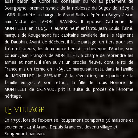
aussi baron de Corcelles, conseiller du roi au parlement de
Bourgogne, premier syndic de la noblesse du Bugey de 1679 à
1686. Il achète la charge de Grand Bailly d'épée du Bugey à son
ami Victor de LAFONT SAVINES. Il épouse Catherine de
MONTILLET en 1663. Ils eurent neuf enfants. Jean Louis, l'ainé,
marquis de Rougemont fut capitaine cavalerie dans le régiment
du Dauphin. Avant de décéder, il fit le partage, un tiers pour ses
frère et soeurs, les deux autre tiers à l'archevêque d'Auche, son
cousin, Jean François de MONTILLET, à charge de reprendre les
armes et noms. Il s'en suivit un procès fleuve, dont le roi de
France mis un terme en 1785. Le marquisat resta dans la famille
de MONTILLET de GRENAUD. A la révolution, une partie de la
famille émigra. A son retour, la fille de Louis Honoré de
MONTILLET de GRENAUD, prit la suite du procès de l'énorme
héritage.
Le village
En 1758, lors de l'expertise, Rougemont comporte 36 maisons et
seulement 24 à Aranc. Depuis Aranc est devenu village et
Rougemont hameau.