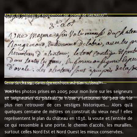
10
Achat du château de Rougemont par Joseph de GRENAUD
.
"l'an mil six cent soixante treze le ving neuvième jour du mois de novemb
nommé fut présent Messire Claude Guillaume de Moyriat chevalier baron de 
vend, purement simplement et irrevocablement a monseigneur monsieur Jose
et chavannes conseiller du roy au parlement de Bourgogne, present et accept
que le dit seigneur Baron de la Vellière a sur ses hommes, indivisables et fi
de la Velliere tout ainsi et comme le dit seigneur Baron et ses hauteurs e
présent......"
suivent les rentes, donation des terriers, etc... au prix de 880 livre louis d'or
Ci contre les signatures des vendeurs, acheteurs, témoins....
9.
vente du château de Rougemont comme bien national
Voici les photos prises en 2005 pour mon livre sur les seigneurs
"3ème lot
une mazure assez volumineuse du chateau de Rougemond, entierement delabré, avec près et hermitur
et seigneuries du plateau. Je n'ose y retourner de peur de ne
plus rien retrouver de ces vestiges historiques... Alors qu'à
quelques centaine de mètres on construit du vieux neuf ! elles
représentent le plan du château en 1838, la voute et l'entrée de
ce qui ressemble à une porte, le chemin d'accès, les murailles,
surtout celles Nord Est et Nord Ouest les mieux conservées.