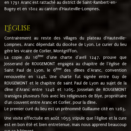
en 1791 Aranc est rattaché au district de Saint-Rambert-en-
Bugey et en 1802 au canton d'Hauteville-Lompnes.
L'église
Contrairement au reste des villages du plateau d'Hauteville-
Lompnes, Aranc dépendait du diocèse de Lyon. Le curier du lieu
gère les vicaire de Corlier, Montgriffon.
ème
La copie du 16
d’une charte d’avril 1247, prouve que
Josserand de ROUGEMONT engagea au chapitre de l’église de
ème
Saint Paul de Lyon, le 6
des dîmes d’Aranc, convention
renouvelée en 1248. Une charte fut signée entre Guy de
ROUGEMONT et le chapitre de saint Paul de Lyon au sujet de la
dîme d’Aranc entre 1248 et 1265. Josselain de ROUGEMONT
transigea plusieurs fois avec les religieuses de Blye, propriétaire
d'un couvent entre Aranc et Corlier, pour la dîme.
Le premier curé du lieu est un prénommé Guillaume cité en 1263.
Une visite effectuée en août 1655 stipule que l'église et la cure
est en bon été et bien entretenue, mais nous apprend beaucoup