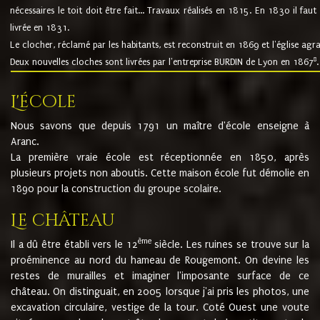
nécessaires le toit doit être fait... Travaux réalisés en 1815. En 1830 il faut
livrée en 1831.
Le clocher, réclamé par les habitants, est reconstruit en 1869 et l'église agr
8
Deux nouvelles cloches sont livrées par l'entreprise BURDIN de Lyon en 1867
.
L'école
Nous savons que depuis 1791 un maître d'école enseigne à
Aranc.
La première vraie école est réceptionnée en 1850, après
plusieurs projets non aboutis. Cette maison école fut démolie en
1890 pour la construction du groupe scolaire.
Le château
ème
Il a dû être établi vers le 12
siècle. Les ruines se trouve sur la
proéminence au nord du hameau de Rougemont. On devine les
restes de murailles et imaginer l'imposante surface de ce
château. On distinguait, en 2005 lorsque j'ai pris les photos, une
excavation circulaire, vestige de la tour. Coté Ouest une voute