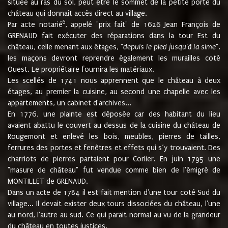
située au ras du sol, peut être le sommet de la petite porte du
château qui donnait accès direct au village.
6
Par acte notarié
, appelé "prix fait" de 1626 Jean François de
GRENAUD fait exécuter des réparations dans la tour Est du
château, celle menant aux étages, "
depuis le pied jusqu'à la sime
".
les maçons devront reprendre également les murailles coté
Ouest. Le propriétaire fournira les matériaux.
Les scellés de 1741 nous apprennent que le château à deux
étages, au premier la cuisine, au second une chapelle avec les
appartements, un cabinet d'archives...
En 1776, une plainte est déposée car des habitant du lieu
avaient abattu le couvert au dessus de la cuisine du château de
Rougemont et enlevé les bois, meubles, pierres de tailles,
ferrures des portes et fenêtres et effets qui s’y trouvaient. Des
charriots de pierres partaient pour Corlier. En juin 1795 une
"masure de château" fut vendue comme bien de l'émigré de
MONTILLET de GRENAUD.
Dans un acte de 1784 il est fait mention d'une tour coté Sud du
village... Il devait exister deux tours dissociées du château, l'une
au nord, l'autre au sud. Ce qui parait normal au vu de la grandeur
du château en toutes justices.