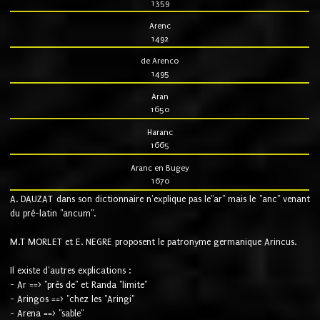
1359
Arenc
1492
de Arenco
1495
Aran
1650
Haranc
1665
Aranc en Bugey
1670
A. DAUZAT dans son dictionnaire n'explique pas le"ar" mais le "anc" venant
du pré-latin "ancum".
M.T MORLET et E. NEGRE proposent le patronyme germanique Arincus.
Il existe d'autres explications :
- Ar ==> "près de" et Randa "limite"
- Aringos ==> "chez les "Aringi"
- Arena ==> "sable"