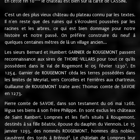
En cette fin 18
le château est bien sur la carte de CASSINI.
C'est un des plus vieux château du plateau connu par les textes.
Il n'en reste que des ruines qui s'écroulent poussées par les
racines et les arbres, ce qui est bien dommage pour notre
histoire et notre passé. On préfère construire du neuf à
quelques centaines mètres de là un village ancien...
Les sieurs Bernard et Humbert GARNIER de ROUGEMONT passent
reconnaissance aux sires de THOIRE-VILLARS pour tout ce qu'ils
1
possèdent dans le Val de Rogemont le 05 février 1230
. En
1254, Garnier de ROUGEMONT céda les terres possédées dans
les limites de Meyriat, vers Corcelles et Ferrières aux chartreux.
Guillaume de ROUGEMONT traite avec Thomas comte de SAVOIE
en 1273.
Pierre comte de SAVOIE, dans son testament du 06 mai 1268,
légua ses biens à son frère Philippe. En sont exclus les châteaux
de Saint Rambert, Lompnes et les fiefs situés à Rougemont,
destinés à sa fille Béatrix, épouse du dauphin du Viennois. Le 15
janvier 1293, des nommés ROUGEMONT, hommes dits nobles,
2
causèrent des tords à Brénod
. Le châtelain de Lompnes leur