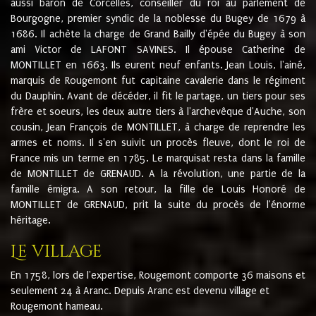
aussi baron de Corcelles, conseiller du roi au parlement de
Bourgogne, premier syndic de la noblesse du Bugey de 1679 à
1686. Il achète la charge de Grand Bailly d'épée du Bugey à son
ami Victor de LAFONT SAVINES. Il épouse Catherine de
MONTILLET en 1663. Ils eurent neuf enfants. Jean Louis, l'ainé,
marquis de Rougemont fut capitaine cavalerie dans le régiment
du Dauphin. Avant de décéder, il fit le partage, un tiers pour ses
frère et soeurs, les deux autre tiers à l'archevêque d'Auche, son
cousin, Jean François de MONTILLET, à charge de reprendre les
armes et noms. Il s'en suivit un procès fleuve, dont le roi de
France mis un terme en 1785. Le marquisat resta dans la famille
de MONTILLET de GRENAUD. A la révolution, une partie de la
famille émigra. A son retour, la fille de Louis Honoré de
MONTILLET de GRENAUD, prit la suite du procès de l'énorme
héritage.
Le village
En 1758, lors de l'expertise, Rougemont comporte 36 maisons et
seulement 24 à Aranc. Depuis Aranc est devenu village et
Rougemont hameau.