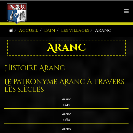
Accueil
L'Ain
Les villages
Aranc
Aranc
Histoire Aranc
Le patronyme Aranc à travers
les siècles
Aranc
1249
Arenc
1284
Arens