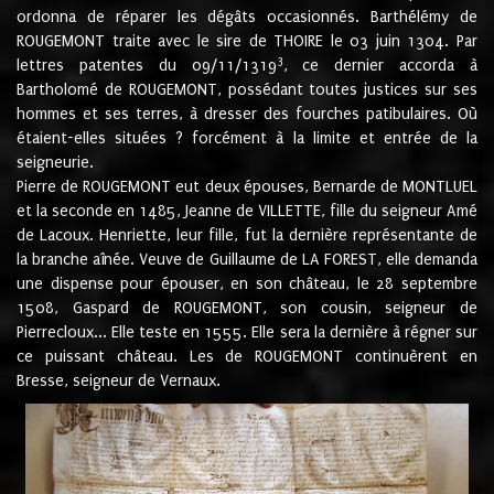
ordonna de réparer les dégâts occasionnés. Barthélémy de
ROUGEMONT traite avec le sire de THOIRE le 03 juin 1304. Par
3
lettres patentes du 09/11/1319
, ce dernier accorda à
Bartholomé de ROUGEMONT, possédant toutes justices sur ses
hommes et ses terres, à dresser des fourches patibulaires. Où
étaient-elles situées ? forcément à la limite et entrée de la
seigneurie.
Pierre de ROUGEMONT eut deux épouses, Bernarde de MONTLUEL
et la seconde en 1485, Jeanne de VILLETTE, fille du seigneur Amé
de Lacoux. Henriette, leur fille, fut la dernière représentante de
la branche aînée. Veuve de Guillaume de LA FOREST, elle demanda
une dispense pour épouser, en son château, le 28 septembre
1508, Gaspard de ROUGEMONT, son cousin, seigneur de
Pierrecloux... Elle teste en 1555. Elle sera la dernière à régner sur
ce puissant château. Les de ROUGEMONT continuèrent en
Bresse, seigneur de Vernaux.