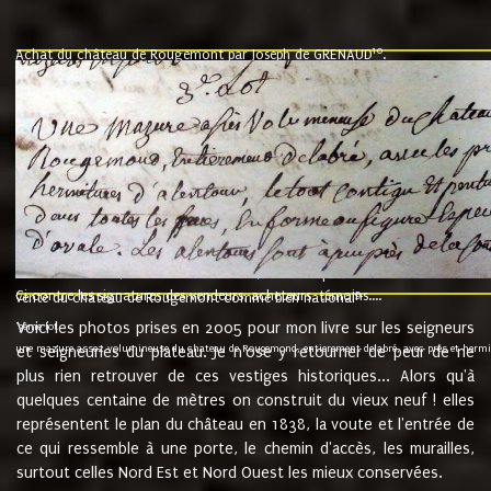
10
Achat du château de Rougemont par Joseph de GRENAUD
.
"l'an mil six cent soixante treze le ving neuvième jour du mois de novemb
nommé fut présent Messire Claude Guillaume de Moyriat chevalier baron de 
vend, purement simplement et irrevocablement a monseigneur monsieur Jose
et chavannes conseiller du roy au parlement de Bourgogne, present et accept
que le dit seigneur Baron de la Vellière a sur ses hommes, indivisables et fi
de la Velliere tout ainsi et comme le dit seigneur Baron et ses hauteurs e
présent......"
suivent les rentes, donation des terriers, etc... au prix de 880 livre louis d'or
Ci contre les signatures des vendeurs, acheteurs, témoins....
9.
vente du château de Rougemont comme bien national
Voici les photos prises en 2005 pour mon livre sur les seigneurs
"3ème lot
une mazure assez volumineuse du chateau de Rougemond, entierement delabré, avec près et hermitur
et seigneuries du plateau. Je n'ose y retourner de peur de ne
plus rien retrouver de ces vestiges historiques... Alors qu'à
quelques centaine de mètres on construit du vieux neuf ! elles
représentent le plan du château en 1838, la voute et l'entrée de
ce qui ressemble à une porte, le chemin d'accès, les murailles,
surtout celles Nord Est et Nord Ouest les mieux conservées.