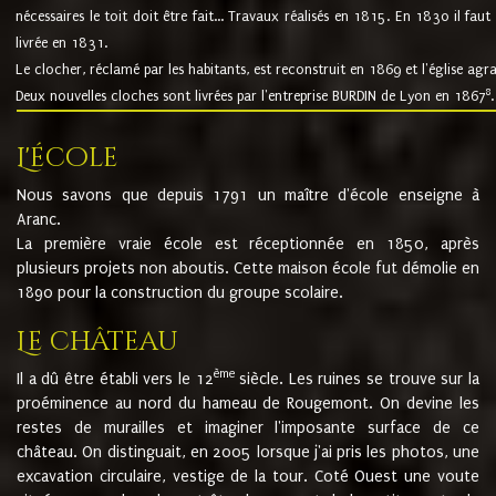
nécessaires le toit doit être fait... Travaux réalisés en 1815. En 1830 il faut
livrée en 1831.
Le clocher, réclamé par les habitants, est reconstruit en 1869 et l'église agr
8
Deux nouvelles cloches sont livrées par l'entreprise BURDIN de Lyon en 1867
.
L'école
Nous savons que depuis 1791 un maître d'école enseigne à
Aranc.
La première vraie école est réceptionnée en 1850, après
plusieurs projets non aboutis. Cette maison école fut démolie en
1890 pour la construction du groupe scolaire.
Le château
ème
Il a dû être établi vers le 12
siècle. Les ruines se trouve sur la
proéminence au nord du hameau de Rougemont. On devine les
restes de murailles et imaginer l'imposante surface de ce
château. On distinguait, en 2005 lorsque j'ai pris les photos, une
excavation circulaire, vestige de la tour. Coté Ouest une voute