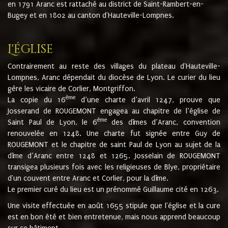
en 1791 Aranc est rattaché au district de Saint-Rambert-en-
Bugey et en 1802 au canton d'Hauteville-Lompnes.
L'église
Contrairement au reste des villages du plateau d'Hauteville-
Lompnes, Aranc dépendait du diocèse de Lyon. Le curier du lieu
gère les vicaire de Corlier, Montgriffon.
ème
La copie du 16
d’une charte d’avril 1247, prouve que
Josserand de ROUGEMONT engagea au chapitre de l’église de
ème
Saint Paul de Lyon, le 6
des dîmes d’Aranc, convention
renouvelée en 1248. Une charte fut signée entre Guy de
ROUGEMONT et le chapitre de saint Paul de Lyon au sujet de la
dîme d’Aranc entre 1248 et 1265. Josselain de ROUGEMONT
transigea plusieurs fois avec les religieuses de Blye, propriétaire
d'un couvent entre Aranc et Corlier, pour la dîme.
Le premier curé du lieu est un prénommé Guillaume cité en 1263.
Une visite effectuée en août 1655 stipule que l'église et la cure
est en bon été et bien entretenue, mais nous apprend beaucoup