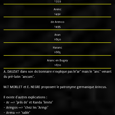
1359
Arenc
1492
de Arenco
1495
Aran
1650
Haranc
1665
Aranc en Bugey
1670
A. DAUZAT dans son dictionnaire n'explique pas le"ar" mais le "anc" venant
du pré-latin "ancum".
M.T MORLET et E. NEGRE proposent le patronyme germanique Arincus.
Il existe d'autres explications :
- Ar ==> "près de" et Randa "limite"
- Aringos ==> "chez les "Aringi"
- Arena ==> "sable"