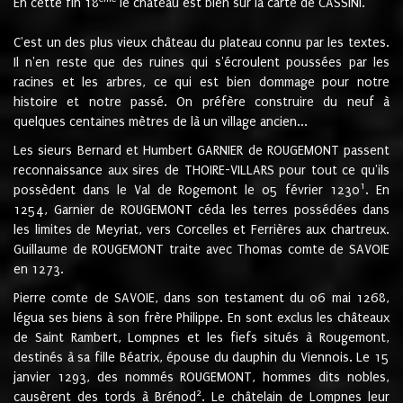
En cette fin 18
le château est bien sur la carte de CASSINI.
C'est un des plus vieux château du plateau connu par les textes.
Il n'en reste que des ruines qui s'écroulent poussées par les
racines et les arbres, ce qui est bien dommage pour notre
histoire et notre passé. On préfère construire du neuf à
quelques centaines mètres de là un village ancien...
Les sieurs Bernard et Humbert GARNIER de ROUGEMONT passent
reconnaissance aux sires de THOIRE-VILLARS pour tout ce qu'ils
1
possèdent dans le Val de Rogemont le 05 février 1230
. En
1254, Garnier de ROUGEMONT céda les terres possédées dans
les limites de Meyriat, vers Corcelles et Ferrières aux chartreux.
Guillaume de ROUGEMONT traite avec Thomas comte de SAVOIE
en 1273.
Pierre comte de SAVOIE, dans son testament du 06 mai 1268,
légua ses biens à son frère Philippe. En sont exclus les châteaux
de Saint Rambert, Lompnes et les fiefs situés à Rougemont,
destinés à sa fille Béatrix, épouse du dauphin du Viennois. Le 15
janvier 1293, des nommés ROUGEMONT, hommes dits nobles,
2
causèrent des tords à Brénod
. Le châtelain de Lompnes leur