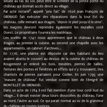
située au ras du sol, peut être le sommet de la petite porte du
château qui donnait accès direct au village.
6
Par acte notarié
, appelé "prix fait" de 1626 Jean François de
GRENAUD fait exécuter des réparations dans la tour Est du
château, celle menant aux étages, "
depuis le pied jusqu'à la sime
".
les maçons devront reprendre également les murailles coté
Ouest. Le propriétaire fournira les matériaux.
Les scellés de 1741 nous apprennent que le château à deux
étages, au premier la cuisine, au second une chapelle avec les
appartements, un cabinet d'archives...
En 1776, une plainte est déposée car des habitant du lieu
avaient abattu le couvert au dessus de la cuisine du château de
Rougemont et enlevé les bois, meubles, pierres de tailles,
ferrures des portes et fenêtres et effets qui s’y trouvaient. Des
charriots de pierres partaient pour Corlier. En juin 1795 une
"masure de château" fut vendue comme bien de l'émigré de
MONTILLET de GRENAUD.
Dans un acte de 1784 il est fait mention d'une tour coté Sud du
village... Il devait exister deux tours dissociées du château, l'une
au nord, l'autre au sud. Ce qui parait normal au vu de la grandeur
du château en toutes justices.