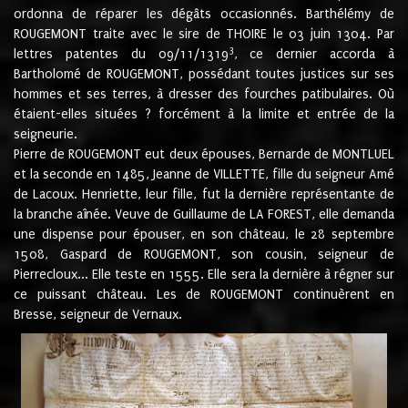
ordonna de réparer les dégâts occasionnés. Barthélémy de
ROUGEMONT traite avec le sire de THOIRE le 03 juin 1304. Par
3
lettres patentes du 09/11/1319
, ce dernier accorda à
Bartholomé de ROUGEMONT, possédant toutes justices sur ses
hommes et ses terres, à dresser des fourches patibulaires. Où
étaient-elles situées ? forcément à la limite et entrée de la
seigneurie.
Pierre de ROUGEMONT eut deux épouses, Bernarde de MONTLUEL
et la seconde en 1485, Jeanne de VILLETTE, fille du seigneur Amé
de Lacoux. Henriette, leur fille, fut la dernière représentante de
la branche aînée. Veuve de Guillaume de LA FOREST, elle demanda
une dispense pour épouser, en son château, le 28 septembre
1508, Gaspard de ROUGEMONT, son cousin, seigneur de
Pierrecloux... Elle teste en 1555. Elle sera la dernière à régner sur
ce puissant château. Les de ROUGEMONT continuèrent en
Bresse, seigneur de Vernaux.