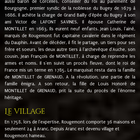
aussi baron de Corcelles, conseiller du roi au parlement de
Bourgogne, premier syndic de la noblesse du Bugey de 1679 à
1686. Il achète la charge de Grand Bailly d'épée du Bugey à son
ami Victor de LAFONT SAVINES. Il épouse Catherine de
MONTILLET en 1663. Ils eurent neuf enfants. Jean Louis, l'ainé,
marquis de Rougemont fut capitaine cavalerie dans le régiment
du Dauphin. Avant de décéder, il fit le partage, un tiers pour ses
frère et soeurs, les deux autre tiers à l'archevêque d'Auche, son
cousin, Jean François de MONTILLET, à charge de reprendre les
armes et noms. Il s'en suivit un procès fleuve, dont le roi de
France mis un terme en 1785. Le marquisat resta dans la famille
de MONTILLET de GRENAUD. A la révolution, une partie de la
famille émigra. A son retour, la fille de Louis Honoré de
MONTILLET de GRENAUD, prit la suite du procès de l'énorme
héritage.
Le village
En 1758, lors de l'expertise, Rougemont comporte 36 maisons et
seulement 24 à Aranc. Depuis Aranc est devenu village et
Rougemont hameau.