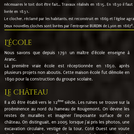
nécessaires le toit doit être fait... Travaux réalisés en 1815. En 1830 il faut
livrée en 1831.
Le clocher, réclamé par les habitants, est reconstruit en 1869 et l'église agr
8
Deux nouvelles cloches sont livrées par l'entreprise BURDIN de Lyon en 1867
.
L'école
Nous savons que depuis 1791 un maître d'école enseigne à
Aranc.
La première vraie école est réceptionnée en 1850, après
plusieurs projets non aboutis. Cette maison école fut démolie en
1890 pour la construction du groupe scolaire.
Le château
ème
Il a dû être établi vers le 12
siècle. Les ruines se trouve sur la
proéminence au nord du hameau de Rougemont. On devine les
restes de murailles et imaginer l'imposante surface de ce
château. On distinguait, en 2005 lorsque j'ai pris les photos, une
excavation circulaire, vestige de la tour. Coté Ouest une voute