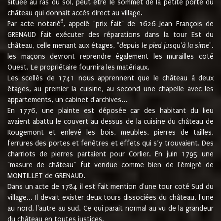
située au ras du sol, peut être le sommet de la petite porte du
château qui donnait accès direct au village.
6
Par acte notarié
, appelé "prix fait" de 1626 Jean François de
GRENAUD fait exécuter des réparations dans la tour Est du
château, celle menant aux étages, "
depuis le pied jusqu'à la sime
".
les maçons devront reprendre également les murailles coté
Ouest. Le propriétaire fournira les matériaux.
Les scellés de 1741 nous apprennent que le château à deux
étages, au premier la cuisine, au second une chapelle avec les
appartements, un cabinet d'archives...
En 1776, une plainte est déposée car des habitant du lieu
avaient abattu le couvert au dessus de la cuisine du château de
Rougemont et enlevé les bois, meubles, pierres de tailles,
ferrures des portes et fenêtres et effets qui s’y trouvaient. Des
charriots de pierres partaient pour Corlier. En juin 1795 une
"masure de château" fut vendue comme bien de l'émigré de
MONTILLET de GRENAUD.
Dans un acte de 1784 il est fait mention d'une tour coté Sud du
village... Il devait exister deux tours dissociées du château, l'une
au nord, l'autre au sud. Ce qui parait normal au vu de la grandeur
du château en toutes justices.