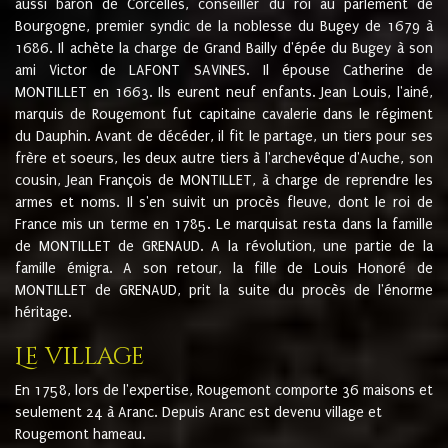
aussi baron de Corcelles, conseiller du roi au parlement de
Bourgogne, premier syndic de la noblesse du Bugey de 1679 à
1686. Il achète la charge de Grand Bailly d'épée du Bugey à son
ami Victor de LAFONT SAVINES. Il épouse Catherine de
MONTILLET en 1663. Ils eurent neuf enfants. Jean Louis, l'ainé,
marquis de Rougemont fut capitaine cavalerie dans le régiment
du Dauphin. Avant de décéder, il fit le partage, un tiers pour ses
frère et soeurs, les deux autre tiers à l'archevêque d'Auche, son
cousin, Jean François de MONTILLET, à charge de reprendre les
armes et noms. Il s'en suivit un procès fleuve, dont le roi de
France mis un terme en 1785. Le marquisat resta dans la famille
de MONTILLET de GRENAUD. A la révolution, une partie de la
famille émigra. A son retour, la fille de Louis Honoré de
MONTILLET de GRENAUD, prit la suite du procès de l'énorme
héritage.
Le village
En 1758, lors de l'expertise, Rougemont comporte 36 maisons et
seulement 24 à Aranc. Depuis Aranc est devenu village et
Rougemont hameau.