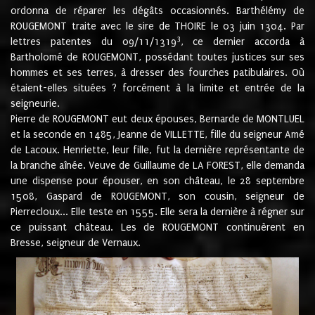
ordonna de réparer les dégâts occasionnés. Barthélémy de
ROUGEMONT traite avec le sire de THOIRE le 03 juin 1304. Par
3
lettres patentes du 09/11/1319
, ce dernier accorda à
Bartholomé de ROUGEMONT, possédant toutes justices sur ses
hommes et ses terres, à dresser des fourches patibulaires. Où
étaient-elles situées ? forcément à la limite et entrée de la
seigneurie.
Pierre de ROUGEMONT eut deux épouses, Bernarde de MONTLUEL
et la seconde en 1485, Jeanne de VILLETTE, fille du seigneur Amé
de Lacoux. Henriette, leur fille, fut la dernière représentante de
la branche aînée. Veuve de Guillaume de LA FOREST, elle demanda
une dispense pour épouser, en son château, le 28 septembre
1508, Gaspard de ROUGEMONT, son cousin, seigneur de
Pierrecloux... Elle teste en 1555. Elle sera la dernière à régner sur
ce puissant château. Les de ROUGEMONT continuèrent en
Bresse, seigneur de Vernaux.