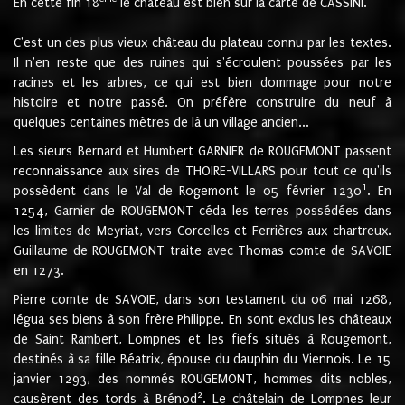
En cette fin 18
le château est bien sur la carte de CASSINI.
C'est un des plus vieux château du plateau connu par les textes.
Il n'en reste que des ruines qui s'écroulent poussées par les
racines et les arbres, ce qui est bien dommage pour notre
histoire et notre passé. On préfère construire du neuf à
quelques centaines mètres de là un village ancien...
Les sieurs Bernard et Humbert GARNIER de ROUGEMONT passent
reconnaissance aux sires de THOIRE-VILLARS pour tout ce qu'ils
1
possèdent dans le Val de Rogemont le 05 février 1230
. En
1254, Garnier de ROUGEMONT céda les terres possédées dans
les limites de Meyriat, vers Corcelles et Ferrières aux chartreux.
Guillaume de ROUGEMONT traite avec Thomas comte de SAVOIE
en 1273.
Pierre comte de SAVOIE, dans son testament du 06 mai 1268,
légua ses biens à son frère Philippe. En sont exclus les châteaux
de Saint Rambert, Lompnes et les fiefs situés à Rougemont,
destinés à sa fille Béatrix, épouse du dauphin du Viennois. Le 15
janvier 1293, des nommés ROUGEMONT, hommes dits nobles,
2
causèrent des tords à Brénod
. Le châtelain de Lompnes leur