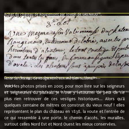
10
Achat du château de Rougemont par Joseph de GRENAUD
.
"l'an mil six cent soixante treze le ving neuvième jour du mois de novemb
nommé fut présent Messire Claude Guillaume de Moyriat chevalier baron de 
vend, purement simplement et irrevocablement a monseigneur monsieur Jose
et chavannes conseiller du roy au parlement de Bourgogne, present et accept
que le dit seigneur Baron de la Vellière a sur ses hommes, indivisables et fi
de la Velliere tout ainsi et comme le dit seigneur Baron et ses hauteurs e
présent......"
suivent les rentes, donation des terriers, etc... au prix de 880 livre louis d'or
Ci contre les signatures des vendeurs, acheteurs, témoins....
9.
vente du château de Rougemont comme bien national
Voici les photos prises en 2005 pour mon livre sur les seigneurs
"3ème lot
une mazure assez volumineuse du chateau de Rougemond, entierement delabré, avec près et hermitur
et seigneuries du plateau. Je n'ose y retourner de peur de ne
plus rien retrouver de ces vestiges historiques... Alors qu'à
quelques centaine de mètres on construit du vieux neuf ! elles
représentent le plan du château en 1838, la voute et l'entrée de
ce qui ressemble à une porte, le chemin d'accès, les murailles,
surtout celles Nord Est et Nord Ouest les mieux conservées.