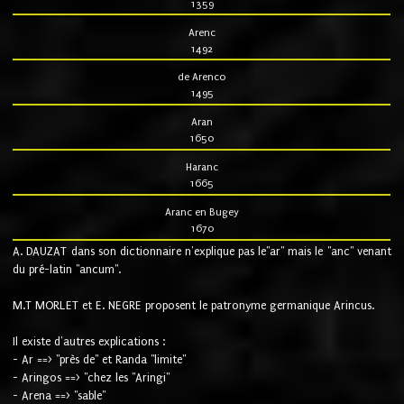
1359
Arenc
1492
de Arenco
1495
Aran
1650
Haranc
1665
Aranc en Bugey
1670
A. DAUZAT dans son dictionnaire n'explique pas le"ar" mais le "anc" venant
du pré-latin "ancum".
M.T MORLET et E. NEGRE proposent le patronyme germanique Arincus.
Il existe d'autres explications :
- Ar ==> "près de" et Randa "limite"
- Aringos ==> "chez les "Aringi"
- Arena ==> "sable"