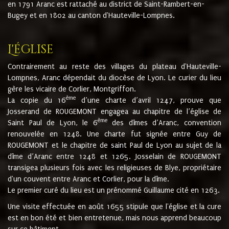
en 1791 Aranc est rattaché au district de Saint-Rambert-en-
Bugey et en 1802 au canton d'Hauteville-Lompnes.
L'église
Contrairement au reste des villages du plateau d'Hauteville-
Lompnes, Aranc dépendait du diocèse de Lyon. Le curier du lieu
gère les vicaire de Corlier, Montgriffon.
ème
La copie du 16
d’une charte d’avril 1247, prouve que
Josserand de ROUGEMONT engagea au chapitre de l’église de
ème
Saint Paul de Lyon, le 6
des dîmes d’Aranc, convention
renouvelée en 1248. Une charte fut signée entre Guy de
ROUGEMONT et le chapitre de saint Paul de Lyon au sujet de la
dîme d’Aranc entre 1248 et 1265. Josselain de ROUGEMONT
transigea plusieurs fois avec les religieuses de Blye, propriétaire
d'un couvent entre Aranc et Corlier, pour la dîme.
Le premier curé du lieu est un prénommé Guillaume cité en 1263.
Une visite effectuée en août 1655 stipule que l'église et la cure
est en bon été et bien entretenue, mais nous apprend beaucoup