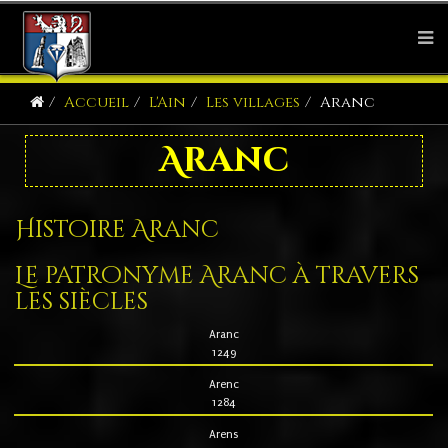
Accueil
L'Ain
Les villages
Aranc
Aranc
Histoire Aranc
Le patronyme Aranc à travers
les siècles
Aranc
1249
Arenc
1284
Arens