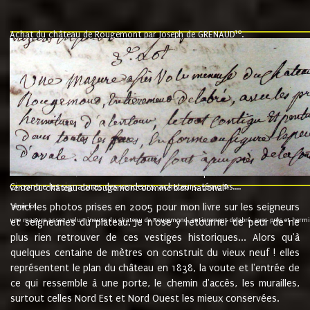
10
Achat du château de Rougemont par Joseph de GRENAUD
.
"l'an mil six cent soixante treze le ving neuvième jour du mois de novemb
nommé fut présent Messire Claude Guillaume de Moyriat chevalier baron de 
vend, purement simplement et irrevocablement a monseigneur monsieur Jose
et chavannes conseiller du roy au parlement de Bourgogne, present et accept
que le dit seigneur Baron de la Vellière a sur ses hommes, indivisables et fi
de la Velliere tout ainsi et comme le dit seigneur Baron et ses hauteurs e
présent......"
suivent les rentes, donation des terriers, etc... au prix de 880 livre louis d'or
Ci contre les signatures des vendeurs, acheteurs, témoins....
9.
vente du château de Rougemont comme bien national
Voici les photos prises en 2005 pour mon livre sur les seigneurs
"3ème lot
une mazure assez volumineuse du chateau de Rougemond, entierement delabré, avec près et hermitur
et seigneuries du plateau. Je n'ose y retourner de peur de ne
plus rien retrouver de ces vestiges historiques... Alors qu'à
quelques centaine de mètres on construit du vieux neuf ! elles
représentent le plan du château en 1838, la voute et l'entrée de
ce qui ressemble à une porte, le chemin d'accès, les murailles,
surtout celles Nord Est et Nord Ouest les mieux conservées.