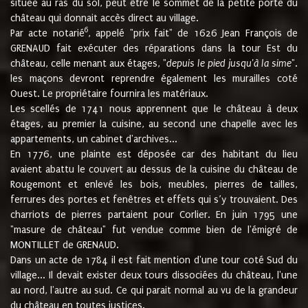
située au ras du sol, peut être le sommet de la petite porte du
château qui donnait accès direct au village.
6
Par acte notarié
, appelé "prix fait" de 1626 Jean François de
GRENAUD fait exécuter des réparations dans la tour Est du
château, celle menant aux étages, "
depuis le pied jusqu'à la sime
".
les maçons devront reprendre également les murailles coté
Ouest. Le propriétaire fournira les matériaux.
Les scellés de 1741 nous apprennent que le château à deux
étages, au premier la cuisine, au second une chapelle avec les
appartements, un cabinet d'archives...
En 1776, une plainte est déposée car des habitant du lieu
avaient abattu le couvert au dessus de la cuisine du château de
Rougemont et enlevé les bois, meubles, pierres de tailles,
ferrures des portes et fenêtres et effets qui s’y trouvaient. Des
charriots de pierres partaient pour Corlier. En juin 1795 une
"masure de château" fut vendue comme bien de l'émigré de
MONTILLET de GRENAUD.
Dans un acte de 1784 il est fait mention d'une tour coté Sud du
village... Il devait exister deux tours dissociées du château, l'une
au nord, l'autre au sud. Ce qui parait normal au vu de la grandeur
du château en toutes justices.