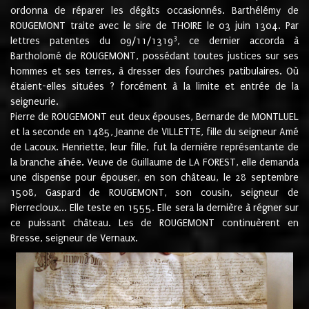
ordonna de réparer les dégâts occasionnés. Barthélémy de
ROUGEMONT traite avec le sire de THOIRE le 03 juin 1304. Par
3
lettres patentes du 09/11/1319
, ce dernier accorda à
Bartholomé de ROUGEMONT, possédant toutes justices sur ses
hommes et ses terres, à dresser des fourches patibulaires. Où
étaient-elles situées ? forcément à la limite et entrée de la
seigneurie.
Pierre de ROUGEMONT eut deux épouses, Bernarde de MONTLUEL
et la seconde en 1485, Jeanne de VILLETTE, fille du seigneur Amé
de Lacoux. Henriette, leur fille, fut la dernière représentante de
la branche aînée. Veuve de Guillaume de LA FOREST, elle demanda
une dispense pour épouser, en son château, le 28 septembre
1508, Gaspard de ROUGEMONT, son cousin, seigneur de
Pierrecloux... Elle teste en 1555. Elle sera la dernière à régner sur
ce puissant château. Les de ROUGEMONT continuèrent en
Bresse, seigneur de Vernaux.