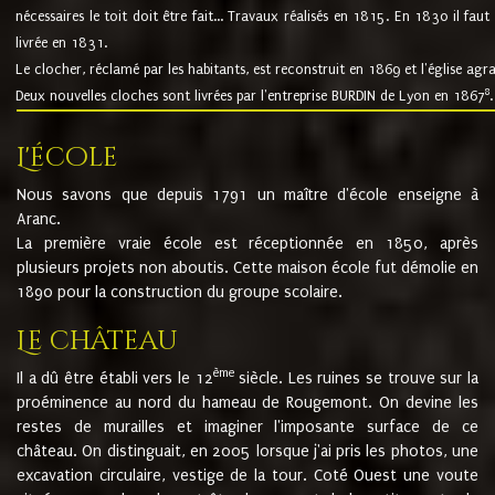
nécessaires le toit doit être fait... Travaux réalisés en 1815. En 1830 il faut
livrée en 1831.
Le clocher, réclamé par les habitants, est reconstruit en 1869 et l'église agr
8
Deux nouvelles cloches sont livrées par l'entreprise BURDIN de Lyon en 1867
.
L'école
Nous savons que depuis 1791 un maître d'école enseigne à
Aranc.
La première vraie école est réceptionnée en 1850, après
plusieurs projets non aboutis. Cette maison école fut démolie en
1890 pour la construction du groupe scolaire.
Le château
ème
Il a dû être établi vers le 12
siècle. Les ruines se trouve sur la
proéminence au nord du hameau de Rougemont. On devine les
restes de murailles et imaginer l'imposante surface de ce
château. On distinguait, en 2005 lorsque j'ai pris les photos, une
excavation circulaire, vestige de la tour. Coté Ouest une voute