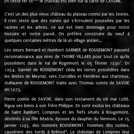
En cette fin 18
le château est bien sur la carte de CASSINI.
C'est un des plus vieux château du plateau connu par les textes.
Il n'en reste que des ruines qui s'écroulent poussées par les
racines et les arbres, ce qui est bien dommage pour notre
histoire et notre passé. On préfère construire du neuf à
quelques centaines mètres de là un village ancien...
Les sieurs Bernard et Humbert GARNIER de ROUGEMONT passent
reconnaissance aux sires de THOIRE-VILLARS pour tout ce qu'ils
1
possèdent dans le Val de Rogemont le 05 février 1230
. En
1254, Garnier de ROUGEMONT céda les terres possédées dans
les limites de Meyriat, vers Corcelles et Ferrières aux chartreux.
Guillaume de ROUGEMONT traite avec Thomas comte de SAVOIE
en 1273.
Pierre comte de SAVOIE, dans son testament du 06 mai 1268,
légua ses biens à son frère Philippe. En sont exclus les châteaux
de Saint Rambert, Lompnes et les fiefs situés à Rougemont,
destinés à sa fille Béatrix, épouse du dauphin du Viennois. Le 15
janvier 1293, des nommés ROUGEMONT, hommes dits nobles,
2
causèrent des tords à Brénod
. Le châtelain de Lompnes leur