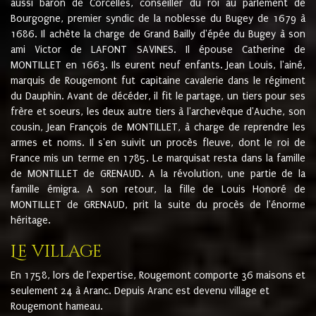
aussi baron de Corcelles, conseiller du roi au parlement de
Bourgogne, premier syndic de la noblesse du Bugey de 1679 à
1686. Il achète la charge de Grand Bailly d'épée du Bugey à son
ami Victor de LAFONT SAVINES. Il épouse Catherine de
MONTILLET en 1663. Ils eurent neuf enfants. Jean Louis, l'ainé,
marquis de Rougemont fut capitaine cavalerie dans le régiment
du Dauphin. Avant de décéder, il fit le partage, un tiers pour ses
frère et soeurs, les deux autre tiers à l'archevêque d'Auche, son
cousin, Jean François de MONTILLET, à charge de reprendre les
armes et noms. Il s'en suivit un procès fleuve, dont le roi de
France mis un terme en 1785. Le marquisat resta dans la famille
de MONTILLET de GRENAUD. A la révolution, une partie de la
famille émigra. A son retour, la fille de Louis Honoré de
MONTILLET de GRENAUD, prit la suite du procès de l'énorme
héritage.
Le village
En 1758, lors de l'expertise, Rougemont comporte 36 maisons et
seulement 24 à Aranc. Depuis Aranc est devenu village et
Rougemont hameau.