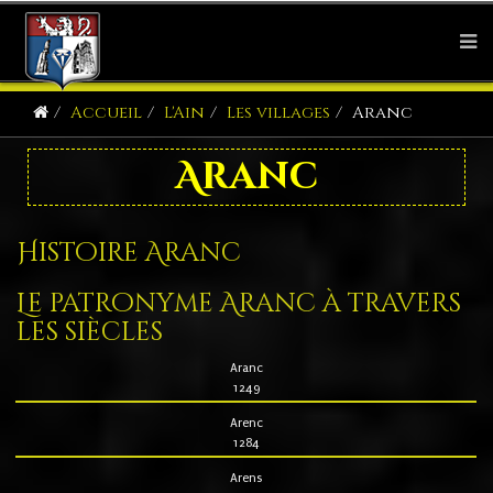
Accueil
L'Ain
Les villages
Aranc
Aranc
Histoire Aranc
Le patronyme Aranc à travers
les siècles
Aranc
1249
Arenc
1284
Arens