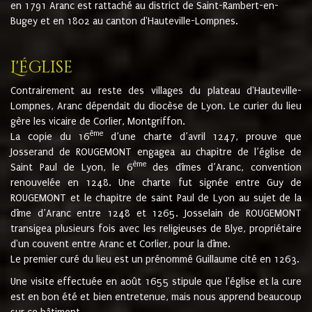
en 1791 Aranc est rattaché au district de Saint-Rambert-en-
Bugey et en 1802 au canton d'Hauteville-Lompnes.
L'église
Contrairement au reste des villages du plateau d'Hauteville-
Lompnes, Aranc dépendait du diocèse de Lyon. Le curier du lieu
gère les vicaire de Corlier, Montgriffon.
ème
La copie du 16
d’une charte d’avril 1247, prouve que
Josserand de ROUGEMONT engagea au chapitre de l’église de
ème
Saint Paul de Lyon, le 6
des dîmes d’Aranc, convention
renouvelée en 1248. Une charte fut signée entre Guy de
ROUGEMONT et le chapitre de saint Paul de Lyon au sujet de la
dîme d’Aranc entre 1248 et 1265. Josselain de ROUGEMONT
transigea plusieurs fois avec les religieuses de Blye, propriétaire
d'un couvent entre Aranc et Corlier, pour la dîme.
Le premier curé du lieu est un prénommé Guillaume cité en 1263.
Une visite effectuée en août 1655 stipule que l'église et la cure
est en bon été et bien entretenue, mais nous apprend beaucoup