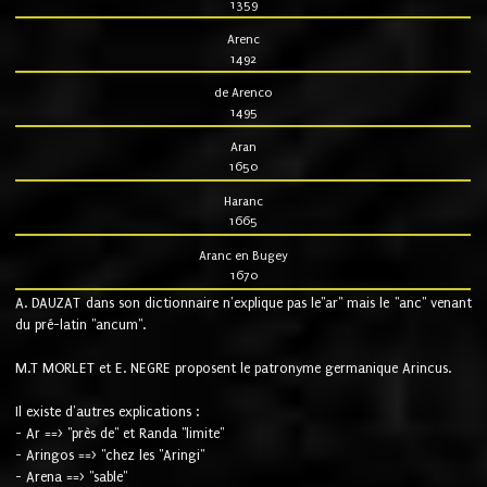
1359
Arenc
1492
de Arenco
1495
Aran
1650
Haranc
1665
Aranc en Bugey
1670
A. DAUZAT dans son dictionnaire n'explique pas le"ar" mais le "anc" venant
du pré-latin "ancum".
M.T MORLET et E. NEGRE proposent le patronyme germanique Arincus.
Il existe d'autres explications :
- Ar ==> "près de" et Randa "limite"
- Aringos ==> "chez les "Aringi"
- Arena ==> "sable"