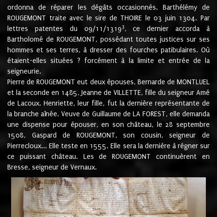
ordonna de réparer les dégâts occasionnés. Barthélémy de
ROUGEMONT traite avec le sire de THOIRE le 03 juin 1304. Par
3
lettres patentes du 09/11/1319
, ce dernier accorda à
Bartholomé de ROUGEMONT, possédant toutes justices sur ses
hommes et ses terres, à dresser des fourches patibulaires. Où
étaient-elles situées ? forcément à la limite et entrée de la
seigneurie.
Pierre de ROUGEMONT eut deux épouses, Bernarde de MONTLUEL
et la seconde en 1485, Jeanne de VILLETTE, fille du seigneur Amé
de Lacoux. Henriette, leur fille, fut la dernière représentante de
la branche aînée. Veuve de Guillaume de LA FOREST, elle demanda
une dispense pour épouser, en son château, le 28 septembre
1508, Gaspard de ROUGEMONT, son cousin, seigneur de
Pierrecloux... Elle teste en 1555. Elle sera la dernière à régner sur
ce puissant château. Les de ROUGEMONT continuèrent en
Bresse, seigneur de Vernaux.