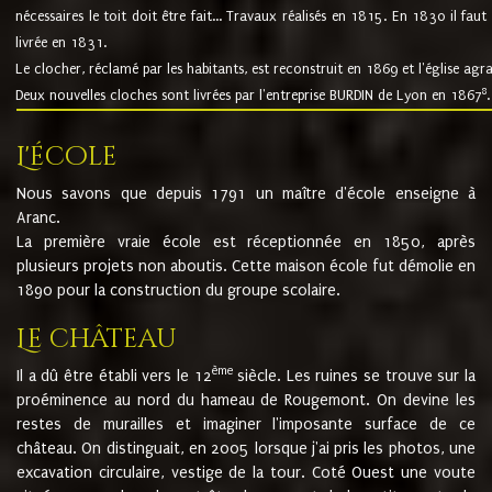
nécessaires le toit doit être fait... Travaux réalisés en 1815. En 1830 il faut
livrée en 1831.
Le clocher, réclamé par les habitants, est reconstruit en 1869 et l'église agr
8
Deux nouvelles cloches sont livrées par l'entreprise BURDIN de Lyon en 1867
.
L'école
Nous savons que depuis 1791 un maître d'école enseigne à
Aranc.
La première vraie école est réceptionnée en 1850, après
plusieurs projets non aboutis. Cette maison école fut démolie en
1890 pour la construction du groupe scolaire.
Le château
ème
Il a dû être établi vers le 12
siècle. Les ruines se trouve sur la
proéminence au nord du hameau de Rougemont. On devine les
restes de murailles et imaginer l'imposante surface de ce
château. On distinguait, en 2005 lorsque j'ai pris les photos, une
excavation circulaire, vestige de la tour. Coté Ouest une voute