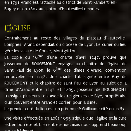
en 1791 Aranc est rattaché au district de Saint-Rambert-en-
Bugey et en 1802 au canton d'Hauteville-Lompnes.
L'église
Contrairement au reste des villages du plateau d'Hauteville-
Lompnes, Aranc dépendait du diocèse de Lyon. Le curier du lieu
gère les vicaire de Corlier, Montgriffon.
ème
La copie du 16
d’une charte d’avril 1247, prouve que
Josserand de ROUGEMONT engagea au chapitre de l’église de
ème
Saint Paul de Lyon, le 6
des dîmes d’Aranc, convention
renouvelée en 1248. Une charte fut signée entre Guy de
ROUGEMONT et le chapitre de saint Paul de Lyon au sujet de la
dîme d’Aranc entre 1248 et 1265. Josselain de ROUGEMONT
transigea plusieurs fois avec les religieuses de Blye, propriétaire
d'un couvent entre Aranc et Corlier, pour la dîme.
Le premier curé du lieu est un prénommé Guillaume cité en 1263.
Une visite effectuée en août 1655 stipule que l'église et la cure
est en bon été et bien entretenue, mais nous apprend beaucoup