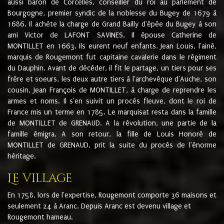
aussi baron de Corcelles, conseiller du roi au parlement de
Bourgogne, premier syndic de la noblesse du Bugey de 1679 à
1686. Il achète la charge de Grand Bailly d'épée du Bugey à son
ami Victor de LAFONT SAVINES. Il épouse Catherine de
MONTILLET en 1663. Ils eurent neuf enfants. Jean Louis, l'ainé,
marquis de Rougemont fut capitaine cavalerie dans le régiment
du Dauphin. Avant de décéder, il fit le partage, un tiers pour ses
frère et soeurs, les deux autre tiers à l'archevêque d'Auche, son
cousin, Jean François de MONTILLET, à charge de reprendre les
armes et noms. Il s'en suivit un procès fleuve, dont le roi de
France mis un terme en 1785. Le marquisat resta dans la famille
de MONTILLET de GRENAUD. A la révolution, une partie de la
famille émigra. A son retour, la fille de Louis Honoré de
MONTILLET de GRENAUD, prit la suite du procès de l'énorme
héritage.
Le village
En 1758, lors de l'expertise, Rougemont comporte 36 maisons et
seulement 24 à Aranc. Depuis Aranc est devenu village et
Rougemont hameau.