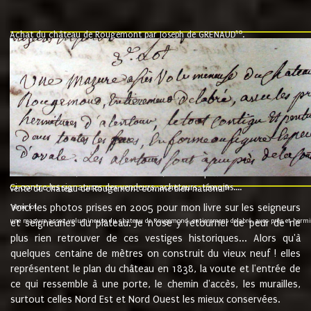
10
Achat du château de Rougemont par Joseph de GRENAUD
.
"l'an mil six cent soixante treze le ving neuvième jour du mois de novemb
nommé fut présent Messire Claude Guillaume de Moyriat chevalier baron de 
vend, purement simplement et irrevocablement a monseigneur monsieur Jose
et chavannes conseiller du roy au parlement de Bourgogne, present et accept
que le dit seigneur Baron de la Vellière a sur ses hommes, indivisables et fi
de la Velliere tout ainsi et comme le dit seigneur Baron et ses hauteurs e
présent......"
suivent les rentes, donation des terriers, etc... au prix de 880 livre louis d'or
Ci contre les signatures des vendeurs, acheteurs, témoins....
9.
vente du château de Rougemont comme bien national
Voici les photos prises en 2005 pour mon livre sur les seigneurs
"3ème lot
une mazure assez volumineuse du chateau de Rougemond, entierement delabré, avec près et hermitur
et seigneuries du plateau. Je n'ose y retourner de peur de ne
plus rien retrouver de ces vestiges historiques... Alors qu'à
quelques centaine de mètres on construit du vieux neuf ! elles
représentent le plan du château en 1838, la voute et l'entrée de
ce qui ressemble à une porte, le chemin d'accès, les murailles,
surtout celles Nord Est et Nord Ouest les mieux conservées.