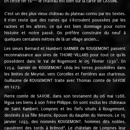
En cette fin 18
le château est bien sur la carte de CASSINI.
C'est un des plus vieux château du plateau connu par les textes.
Il n'en reste que des ruines qui s'écroulent poussées par les
racines et les arbres, ce qui est bien dommage pour notre
histoire et notre passé. On préfère construire du neuf à
quelques centaines mètres de là un village ancien...
Les sieurs Bernard et Humbert GARNIER de ROUGEMONT passent
reconnaissance aux sires de THOIRE-VILLARS pour tout ce qu'ils
1
possèdent dans le Val de Rogemont le 05 février 1230
. En
1254, Garnier de ROUGEMONT céda les terres possédées dans
les limites de Meyriat, vers Corcelles et Ferrières aux chartreux.
Guillaume de ROUGEMONT traite avec Thomas comte de SAVOIE
en 1273.
Pierre comte de SAVOIE, dans son testament du 06 mai 1268,
légua ses biens à son frère Philippe. En sont exclus les châteaux
de Saint Rambert, Lompnes et les fiefs situés à Rougemont,
destinés à sa fille Béatrix, épouse du dauphin du Viennois. Le 15
janvier 1293, des nommés ROUGEMONT, hommes dits nobles,
2
causèrent des tords à Brénod
. Le châtelain de Lompnes leur