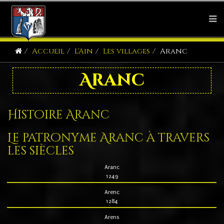
Accueil
L'Ain
Les villages
Aranc
Aranc
Histoire Aranc
Le patronyme Aranc à travers
les siècles
Aranc
1249
Arenc
1284
Arens