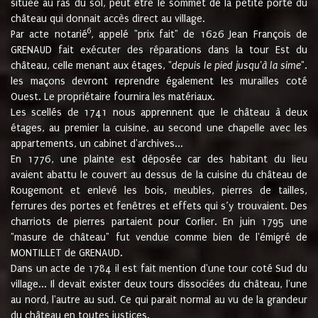
située au ras du sol, peut être le sommet de la petite porte du
château qui donnait accès direct au village.
6
Par acte notarié
, appelé "prix fait" de 1626 Jean François de
GRENAUD fait exécuter des réparations dans la tour Est du
château, celle menant aux étages, "
depuis le pied jusqu'à la sime
".
les maçons devront reprendre également les murailles coté
Ouest. Le propriétaire fournira les matériaux.
Les scellés de 1741 nous apprennent que le château à deux
étages, au premier la cuisine, au second une chapelle avec les
appartements, un cabinet d'archives...
En 1776, une plainte est déposée car des habitant du lieu
avaient abattu le couvert au dessus de la cuisine du château de
Rougemont et enlevé les bois, meubles, pierres de tailles,
ferrures des portes et fenêtres et effets qui s’y trouvaient. Des
charriots de pierres partaient pour Corlier. En juin 1795 une
"masure de château" fut vendue comme bien de l'émigré de
MONTILLET de GRENAUD.
Dans un acte de 1784 il est fait mention d'une tour coté Sud du
village... Il devait exister deux tours dissociées du château, l'une
au nord, l'autre au sud. Ce qui parait normal au vu de la grandeur
du château en toutes justices.