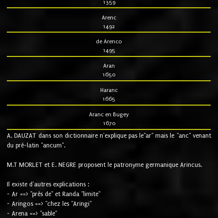
1359
Arenc
1492
de Arenco
1495
Aran
1650
Haranc
1665
Aranc en Bugey
1670
A. DAUZAT dans son dictionnaire n'explique pas le"ar" mais le "anc" venant
du pré-latin "ancum".
M.T MORLET et E. NEGRE proposent le patronyme germanique Arincus.
Il existe d'autres explications :
- Ar ==> "près de" et Randa "limite"
- Aringos ==> "chez les "Aringi"
- Arena ==> "sable"