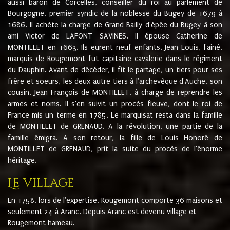
aussi baron de Corcelles, conseiller du roi au parlement de
Bourgogne, premier syndic de la noblesse du Bugey de 1679 à
1686. Il achète la charge de Grand Bailly d'épée du Bugey à son
ami Victor de LAFONT SAVINES. Il épouse Catherine de
MONTILLET en 1663. Ils eurent neuf enfants. Jean Louis, l'ainé,
marquis de Rougemont fut capitaine cavalerie dans le régiment
du Dauphin. Avant de décéder, il fit le partage, un tiers pour ses
frère et soeurs, les deux autre tiers à l'archevêque d'Auche, son
cousin, Jean François de MONTILLET, à charge de reprendre les
armes et noms. Il s'en suivit un procès fleuve, dont le roi de
France mis un terme en 1785. Le marquisat resta dans la famille
de MONTILLET de GRENAUD. A la révolution, une partie de la
famille émigra. A son retour, la fille de Louis Honoré de
MONTILLET de GRENAUD, prit la suite du procès de l'énorme
héritage.
Le village
En 1758, lors de l'expertise, Rougemont comporte 36 maisons et
seulement 24 à Aranc. Depuis Aranc est devenu village et
Rougemont hameau.