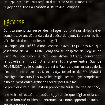
en 1791 Aranc est rattaché au district de Saint-Rambert-en-
Bugey et en 1802 au canton d'Hauteville-Lompnes.
L'église
Contrairement au reste des villages du plateau d'Hauteville-
Lompnes, Aranc dépendait du diocèse de Lyon. Le curier du lieu
gère les vicaire de Corlier, Montgriffon.
ème
La copie du 16
d’une charte d’avril 1247, prouve que
Josserand de ROUGEMONT engagea au chapitre de l’église de
ème
Saint Paul de Lyon, le 6
des dîmes d’Aranc, convention
renouvelée en 1248. Une charte fut signée entre Guy de
ROUGEMONT et le chapitre de saint Paul de Lyon au sujet de la
dîme d’Aranc entre 1248 et 1265. Josselain de ROUGEMONT
transigea plusieurs fois avec les religieuses de Blye, propriétaire
d'un couvent entre Aranc et Corlier, pour la dîme.
Le premier curé du lieu est un prénommé Guillaume cité en 1263.
Une visite effectuée en août 1655 stipule que l'église et la cure
est en bon été et bien entretenue, mais nous apprend beaucoup