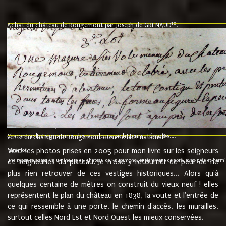
10
Achat du château de Rougemont par Joseph de GRENAUD
.
"l'an mil six cent soixante treze le ving neuvième jour du mois de novemb
nommé fut présent Messire Claude Guillaume de Moyriat chevalier baron de 
vend, purement simplement et irrevocablement a monseigneur monsieur Jose
et chavannes conseiller du roy au parlement de Bourgogne, present et accept
que le dit seigneur Baron de la Vellière a sur ses hommes, indivisables et fi
de la Velliere tout ainsi et comme le dit seigneur Baron et ses hauteurs e
présent......"
suivent les rentes, donation des terriers, etc... au prix de 880 livre louis d'or
Ci contre les signatures des vendeurs, acheteurs, témoins....
9.
vente du château de Rougemont comme bien national
Voici les photos prises en 2005 pour mon livre sur les seigneurs
"3ème lot
une mazure assez volumineuse du chateau de Rougemond, entierement delabré, avec près et hermitur
et seigneuries du plateau. Je n'ose y retourner de peur de ne
plus rien retrouver de ces vestiges historiques... Alors qu'à
quelques centaine de mètres on construit du vieux neuf ! elles
représentent le plan du château en 1838, la voute et l'entrée de
ce qui ressemble à une porte, le chemin d'accès, les murailles,
surtout celles Nord Est et Nord Ouest les mieux conservées.