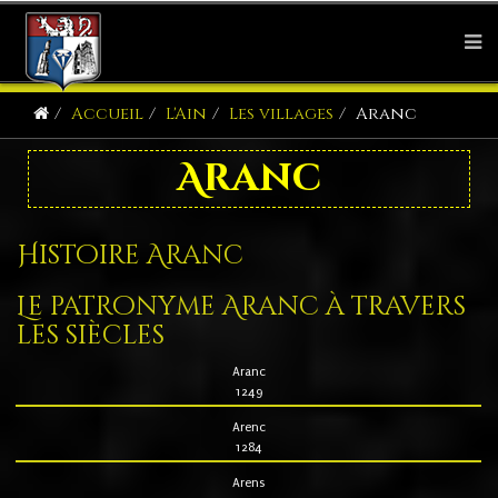
Accueil
L'Ain
Les villages
Aranc
Aranc
Histoire Aranc
Le patronyme Aranc à travers
les siècles
Aranc
1249
Arenc
1284
Arens