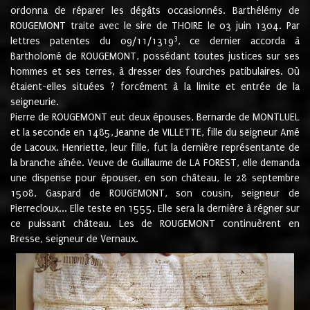
ordonna de réparer les dégâts occasionnés. Barthélémy de
ROUGEMONT traite avec le sire de THOIRE le 03 juin 1304. Par
3
lettres patentes du 09/11/1319
, ce dernier accorda à
Bartholomé de ROUGEMONT, possédant toutes justices sur ses
hommes et ses terres, à dresser des fourches patibulaires. Où
étaient-elles situées ? forcément à la limite et entrée de la
seigneurie.
Pierre de ROUGEMONT eut deux épouses, Bernarde de MONTLUEL
et la seconde en 1485, Jeanne de VILLETTE, fille du seigneur Amé
de Lacoux. Henriette, leur fille, fut la dernière représentante de
la branche aînée. Veuve de Guillaume de LA FOREST, elle demanda
une dispense pour épouser, en son château, le 28 septembre
1508, Gaspard de ROUGEMONT, son cousin, seigneur de
Pierrecloux... Elle teste en 1555. Elle sera la dernière à régner sur
ce puissant château. Les de ROUGEMONT continuèrent en
Bresse, seigneur de Vernaux.