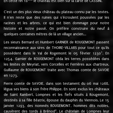
En cette fin 18
le château est bien sur la carte de CASSINI.
C'est un des plus vieux château du plateau connu par les textes.
Il n'en reste que des ruines qui s'écroulent poussées par les
racines et les arbres, ce qui est bien dommage pour notre
histoire et notre passé. On préfère construire du neuf à
quelques centaines mètres de là un village ancien...
Les sieurs Bernard et Humbert GARNIER de ROUGEMONT passent
reconnaissance aux sires de THOIRE-VILLARS pour tout ce qu'ils
1
possèdent dans le Val de Rogemont le 05 février 1230
. En
1254, Garnier de ROUGEMONT céda les terres possédées dans
les limites de Meyriat, vers Corcelles et Ferrières aux chartreux.
Guillaume de ROUGEMONT traite avec Thomas comte de SAVOIE
en 1273.
Pierre comte de SAVOIE, dans son testament du 06 mai 1268,
légua ses biens à son frère Philippe. En sont exclus les châteaux
de Saint Rambert, Lompnes et les fiefs situés à Rougemont,
destinés à sa fille Béatrix, épouse du dauphin du Viennois. Le 15
janvier 1293, des nommés ROUGEMONT, hommes dits nobles,
2
causèrent des tords à Brénod
. Le châtelain de Lompnes leur