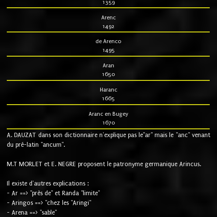
1359
Arenc
1492
de Arenco
1495
Aran
1650
Haranc
1665
Aranc en Bugey
1670
A. DAUZAT dans son dictionnaire n'explique pas le"ar" mais le "anc" venant
du pré-latin "ancum".
M.T MORLET et E. NEGRE proposent le patronyme germanique Arincus.
Il existe d'autres explications :
- Ar ==> "près de" et Randa "limite"
- Aringos ==> "chez les "Aringi"
- Arena ==> "sable"