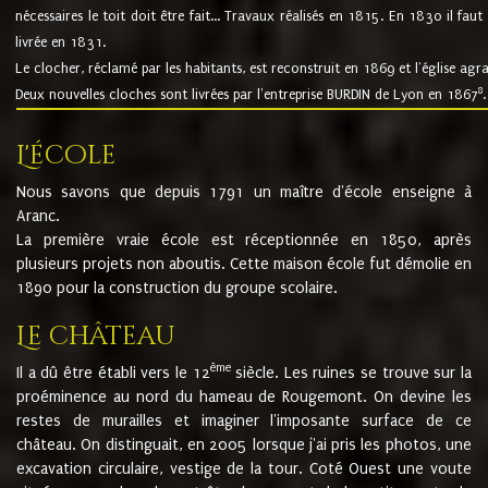
nécessaires le toit doit être fait... Travaux réalisés en 1815. En 1830 il faut
livrée en 1831.
Le clocher, réclamé par les habitants, est reconstruit en 1869 et l'église agr
8
Deux nouvelles cloches sont livrées par l'entreprise BURDIN de Lyon en 1867
.
L'école
Nous savons que depuis 1791 un maître d'école enseigne à
Aranc.
La première vraie école est réceptionnée en 1850, après
plusieurs projets non aboutis. Cette maison école fut démolie en
1890 pour la construction du groupe scolaire.
Le château
ème
Il a dû être établi vers le 12
siècle. Les ruines se trouve sur la
proéminence au nord du hameau de Rougemont. On devine les
restes de murailles et imaginer l'imposante surface de ce
château. On distinguait, en 2005 lorsque j'ai pris les photos, une
excavation circulaire, vestige de la tour. Coté Ouest une voute