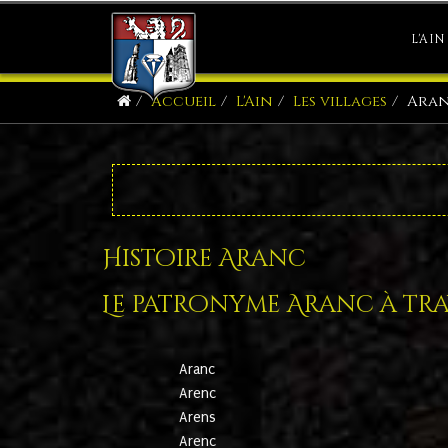
L'AIN
Accueil
L'Ain
Les villages
Ara
Histoire Aranc
Le patronyme Aranc à trav
Aranc
Arenc
Arens
Arenc