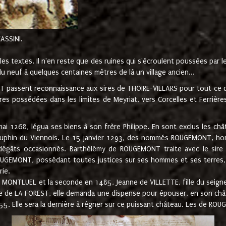
CASSINI.
es textes. Il n'en reste que des ruines qui s'écroulent poussées par 
u neuf à quelques centaines mètres de là un village ancien...
passent reconnaissance aux sires de THOIRE-VILLARS pour tout ce qu
es possédées dans les limites de Meyriat, vers Corcelles et Ferrièr
 1268, légua ses biens à son frère Philippe. En sont exclus les châ
dauphin du Viennois. Le 15 janvier 1293, des nommés ROUGEMONT, ho
dégâts occasionnés. Barthélémy de ROUGEMONT traite avec le sire 
UGEMONT, possédant toutes justices sur ses hommes et ses terres, à
rie.
NTLUEL et la seconde en 1485, Jeanne de VILLETTE, fille du seigneur 
ume de LA FOREST, elle demanda une dispense pour épouser, en son c
1555. Elle sera la dernière à régner sur ce puissant château. Les de 