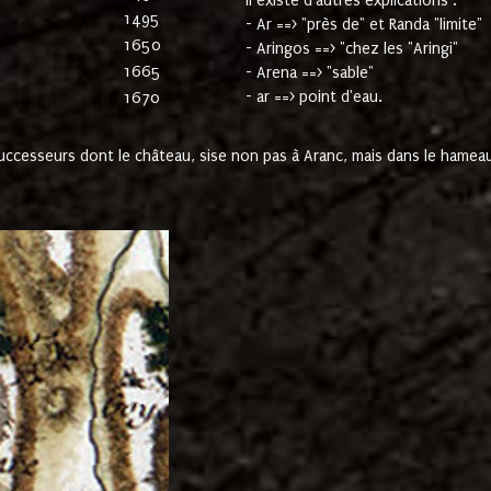
Il existe d'autres explications :
1495
- Ar ==> "près de" et Randa "limite"
1650
- Aringos ==> "chez les "Aringi"
1665
- Arena ==> "sable"
- ar ==> point d'eau.
1670
cesseurs dont le château, sise non pas à Aranc, mais dans le hameau 