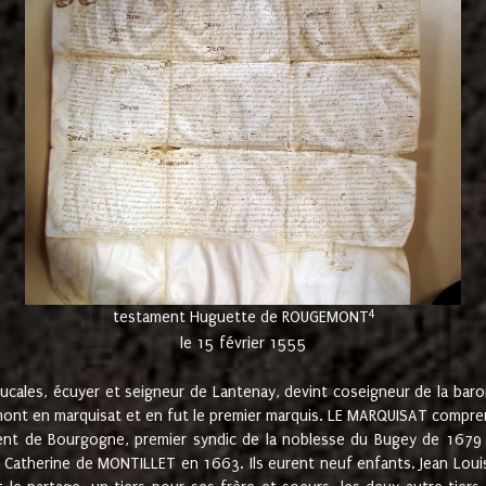
4
testament Huguette de ROUGEMONT
le 15 février 1555
cales, écuyer et seigneur de Lantenay, devint coseigneur de la bar
ont en marquisat et en fut le premier marquis. LE MARQUISAT comprenait
ement de Bourgogne, premier syndic de la noblesse du Bugey de 1679 à
Catherine de MONTILLET en 1663. Ils eurent neuf enfants. Jean Louis,