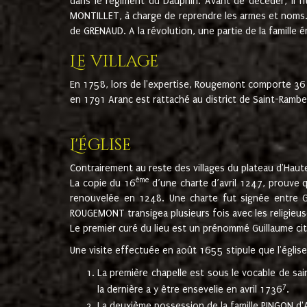
dans le régiment du Dauphin. Avant de décéder, il fi
MONTILLET, à charge de reprendre les armes et noms. I
de GRENAUD. A la révolution, une partie de la famille 
Le village
En 1758, lors de l'expertise, Rougemont comporte 36
en 1791 Aranc est rattaché au district de Saint-Ram
L'église
Contrairement au reste des villages du plateau d'Haute
ème
La copie du 16
d’une charte d’avril 1247, prouve 
renouvelée en 1248. Une charte fut signée entre G
ROUGEMONT transigea plusieurs fois avec les religieuse
Le premier curé du lieu est un prénommé Guillaume ci
Une visite effectuée en août 1655 stipule que l'églis
La première chapelle est sous le vocable de s
7
la dernière a y être ensevelie en avril 1736
.
La deuxième possession de la famille PINGON d'A