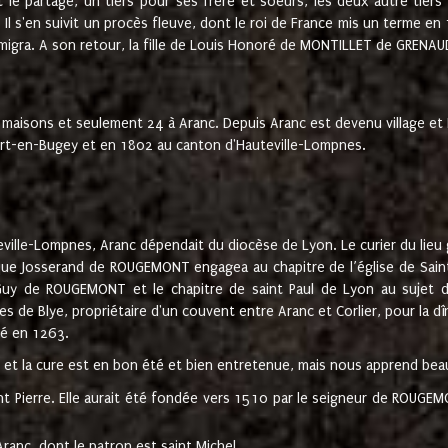
t le partage, un tiers pour ses frère et soeurs, les deux autre tiers
l s'en suivit un procès fleuve, dont le roi de France mis un terme en
émigra. A son retour, la fille de Louis Honoré de MONTILLET de GRENAUD
 maisons et seulement 24 à Aranc. Depuis Aranc est devenu village 
bert-en-Bugey et en 1802 au canton d'Hauteville-Lompnes.
ville-Lompnes, Aranc dépendait du diocèse de Lyon. Le curier du lieu g
que Josserand de ROUGEMONT engagea au chapitre de l’église de Saint
uy de ROUGEMONT et le chapitre de saint Paul de Lyon au sujet d
s de Blye, propriétaire d'un couvent entre Aranc et Corlier, pour la dî
té en 1263.
e et la cure est en bon été et bien entretenue, mais nous apprend be
aint Pierre. Elle aurait été fondée vers 1510 par le seigneur de RO
ranc, dont le patron est saint Michel.