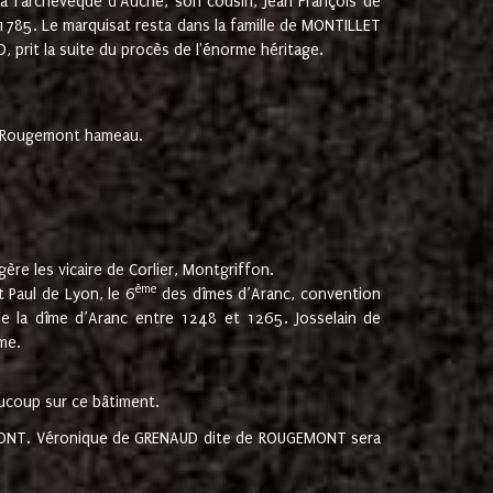
 à l'archevêque d'Auche, son cousin, Jean François de
 1785. Le marquisat resta dans la famille de MONTILLET
, prit la suite du procès de l'énorme héritage.
et Rougemont hameau.
ère les vicaire de Corlier, Montgriffon.
ème
 Paul de Lyon, le 6
des dîmes d’Aranc, convention
e la dîme d’Aranc entre 1248 et 1265. Josselain de
me.
aucoup sur ce bâtiment.
UGEMONT. Véronique de GRENAUD dite de ROUGEMONT sera