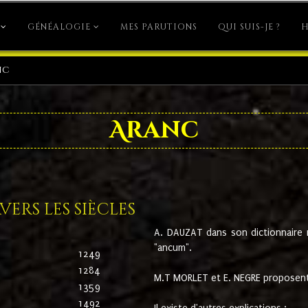
GÉNÉALOGIE
MES PARUTIONS
QUI SUIS-JE ?
H
nc
Aranc
ers les siècles
A. DAUZAT dans son dictionnaire n'
"ancum".
1249
1284
M.T MORLET et E. NEGRE proposent
1359
1492