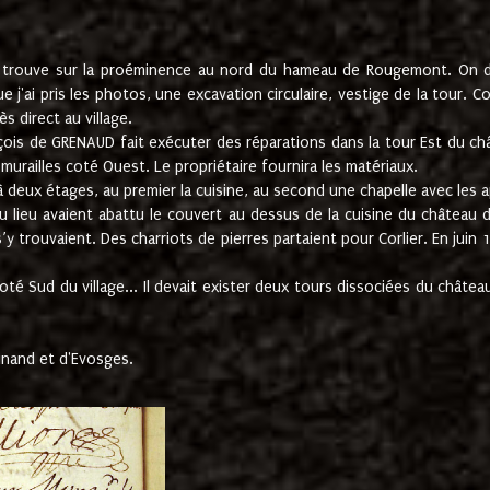
e trouve sur la proéminence au nord du hameau de Rougemont. On dev
 j'ai pris les photos, une excavation circulaire, vestige de la tour. 
 direct au village.
nçois de GRENAUD fait exécuter des réparations dans la tour Est du ch
urailles coté Ouest. Le propriétaire fournira les matériaux.
deux étages, au premier la cuisine, au second une chapelle avec les a
u lieu avaient abattu le couvert au dessus de la cuisine du château 
 s’y trouvaient. Des charriots de pierres partaient pour Corlier. En 
té Sud du village... Il devait exister deux tours dissociées du château,
inand et d'Evosges.