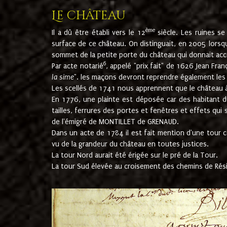
Le château
ème
Il a dû être établi vers le 12
siècle. Les ruines s
surface de ce château. On distinguait, en 2005 lorsque
sommet de la petite porte du château qui donnait accès
6
Par acte notarié
, appelé "prix fait" de 1626 Jean Fra
la sime
". les maçons devront reprendre également les m
Les scellés de 1741 nous apprennent que le château à 
En 1776, une plainte est déposée car des habitant d
tailles, ferrures des portes et fenêtres et effets qui
de l'émigré de MONTILLET de GRENAUD.
Dans un acte de 1784 il est fait mention d'une tour co
vu de la grandeur du château en toutes justices.
La tour Nord aurait été érigée sur le pré de la Tour.
La tour Sud élevée au croisement des chemins de Rés