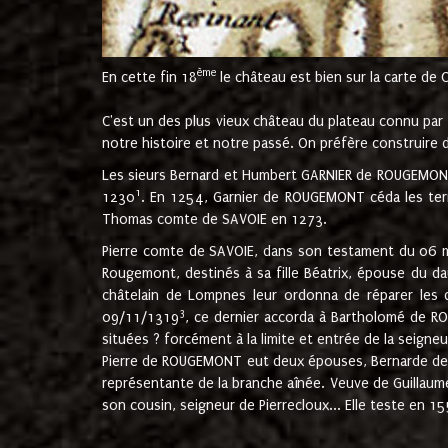
ème
En cette fin 18
le château est bien sur la carte de 
C'est un des plus vieux château du plateau connu par l
notre histoire et notre passé. On préfère construire d
Les sieurs Bernard et Humbert GARNIER de ROUGEMONT 
1
1230
. En 1254, Garnier de ROUGEMONT céda les terr
Thomas comte de SAVOIE en 1273.
Pierre comte de SAVOIE, dans son testament du 06 mai
Rougemont, destinés à sa fille Béatrix, épouse du 
châtelain de Lompnes leur ordonna de réparer les 
3
09/11/1319
, ce dernier accorda à Bartholomé de RO
situées ? forcément à la limite et entrée de la seigneu
Pierre de ROUGEMONT eut deux épouses, Bernarde de MO
représentante de la branche aînée. Veuve de Guilla
son cousin, seigneur de Pierrecloux... Elle teste en 