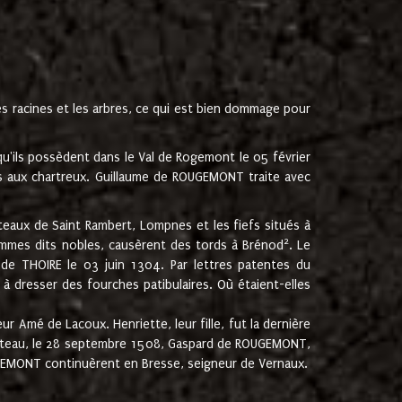
les racines et les arbres, ce qui est bien dommage pour
'ils possèdent dans le Val de Rogemont le 05 février
es aux chartreux. Guillaume de ROUGEMONT traite avec
teaux de Saint Rambert, Lompnes et les fiefs situés à
2
mmes dits nobles, causèrent des tords à Brénod
. Le
de THOIRE le 03 juin 1304. Par lettres patentes du
 dresser des fourches patibulaires. Où étaient-elles
Amé de Lacoux. Henriette, leur fille, fut la dernière
hâteau, le 28 septembre 1508, Gaspard de ROUGEMONT,
ROUGEMONT continuèrent en Bresse, seigneur de Vernaux.