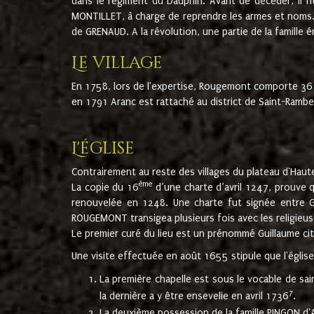
dans le régiment du Dauphin. Avant de décéder, il fi
MONTILLET, à charge de reprendre les armes et noms. I
de GRENAUD. A la révolution, une partie de la famille 
Le village
En 1758, lors de l'expertise, Rougemont comporte 36
en 1791 Aranc est rattaché au district de Saint-Ram
L'église
Contrairement au reste des villages du plateau d'Haute
ème
La copie du 16
d’une charte d’avril 1247, prouve 
renouvelée en 1248. Une charte fut signée entre G
ROUGEMONT transigea plusieurs fois avec les religieuse
Le premier curé du lieu est un prénommé Guillaume ci
Une visite effectuée en août 1655 stipule que l'églis
La première chapelle est sous le vocable de s
7
la dernière a y être ensevelie en avril 1736
.
La deuxième possession de la famille PINGON d'A