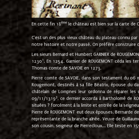
ème
En cette fin 18
le château est bien sur la carte de 
C'est un des plus vieux château du plateau connu par l
notre histoire et notre passé. On préfère construire d
Les sieurs Bernard et Humbert GARNIER de ROUGEMONT 
1
1230
. En 1254, Garnier de ROUGEMONT céda les terr
Thomas comte de SAVOIE en 1273.
Pierre comte de SAVOIE, dans son testament du 06 mai
Rougemont, destinés à sa fille Béatrix, épouse du 
châtelain de Lompnes leur ordonna de réparer les 
3
09/11/1319
, ce dernier accorda à Bartholomé de RO
situées ? forcément à la limite et entrée de la seigneu
Pierre de ROUGEMONT eut deux épouses, Bernarde de MO
représentante de la branche aînée. Veuve de Guilla
son cousin, seigneur de Pierrecloux... Elle teste en 