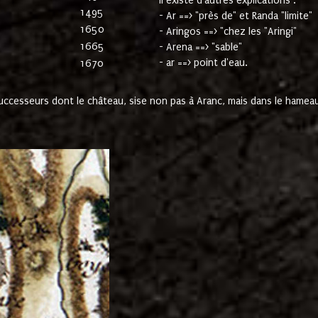
Il existe d'autres explications :
1495
- Ar ==> "près de" et Randa "limite"
1650
- Aringos ==> "chez les "Aringi"
1665
- Arena ==> "sable"
- ar ==> point d'eau.
1670
cesseurs dont le château, sise non pas à Aranc, mais dans le hameau 