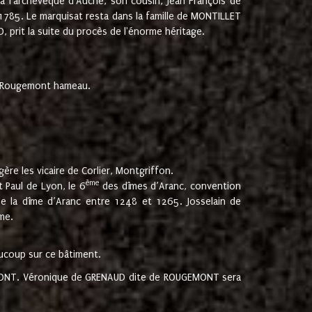
 à l'archevêque d'Auche, son cousin, Jean François de
 1785. Le marquisat resta dans la famille de MONTILLET
, prit la suite du procès de l'énorme héritage.
et Rougemont hameau.
ère les vicaire de Corlier, Montgriffon.
ème
 Paul de Lyon, le 6
des dîmes d’Aranc, convention
e la dîme d’Aranc entre 1248 et 1265. Josselain de
me.
aucoup sur ce bâtiment.
UGEMONT. Véronique de GRENAUD dite de ROUGEMONT sera