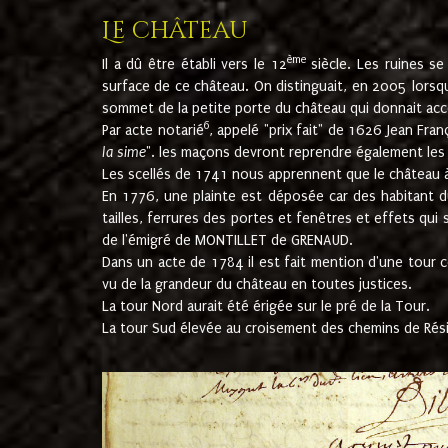
Le château
ème
Il a dû être établi vers le 12
siècle. Les ruines s
surface de ce château. On distinguait, en 2005 lorsque
sommet de la petite porte du château qui donnait accès
6
Par acte notarié
, appelé "prix fait" de 1626 Jean Fra
la sime
". les maçons devront reprendre également les m
Les scellés de 1741 nous apprennent que le château à 
En 1776, une plainte est déposée car des habitant d
tailles, ferrures des portes et fenêtres et effets qui
de l'émigré de MONTILLET de GRENAUD.
Dans un acte de 1784 il est fait mention d'une tour co
vu de la grandeur du château en toutes justices.
La tour Nord aurait été érigée sur le pré de la Tour.
La tour Sud élevée au croisement des chemins de Rés