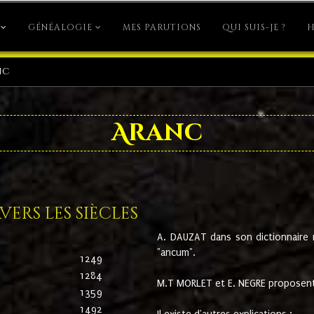
GÉNÉALOGIE
MES PARUTIONS
QUI SUIS-JE ?
H
nc
Aranc
ers les siècles
A. DAUZAT dans son dictionnaire n'
"ancum".
1249
1284
M.T MORLET et E. NEGRE proposent
1359
1492