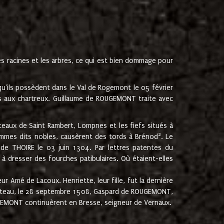
les racines et les arbres, ce qui est bien dommage pour
'ils possèdent dans le Val de Rogemont le 05 février
es aux chartreux. Guillaume de ROUGEMONT traite avec
teaux de Saint Rambert, Lompnes et les fiefs situés à
2
mmes dits nobles, causèrent des tords à Brénod
. Le
de THOIRE le 03 juin 1304. Par lettres patentes du
 dresser des fourches patibulaires. Où étaient-elles
Amé de Lacoux. Henriette, leur fille, fut la dernière
hâteau, le 28 septembre 1508, Gaspard de ROUGEMONT,
ROUGEMONT continuèrent en Bresse, seigneur de Vernaux.