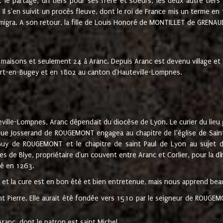
t le partage, un tiers pour ses frère et soeurs, les deux autre tiers
l s'en suivit un procès fleuve, dont le roi de France mis un terme en
émigra. A son retour, la fille de Louis Honoré de MONTILLET de GRENAUD
 maisons et seulement 24 à Aranc. Depuis Aranc est devenu village 
bert-en-Bugey et en 1802 au canton d'Hauteville-Lompnes.
ville-Lompnes, Aranc dépendait du diocèse de Lyon. Le curier du lieu g
que Josserand de ROUGEMONT engagea au chapitre de l’église de Saint
uy de ROUGEMONT et le chapitre de saint Paul de Lyon au sujet d
s de Blye, propriétaire d'un couvent entre Aranc et Corlier, pour la dî
té en 1263.
e et la cure est en bon été et bien entretenue, mais nous apprend be
aint Pierre. Elle aurait été fondée vers 1510 par le seigneur de RO
ranc, dont le patron est saint Michel.