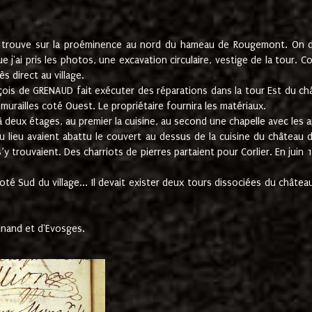
e trouve sur la proéminence au nord du hameau de Rougemont. On dev
 j'ai pris les photos, une excavation circulaire, vestige de la tour. 
 direct au village.
nçois de GRENAUD fait exécuter des réparations dans la tour Est du ch
urailles coté Ouest. Le propriétaire fournira les matériaux.
deux étages, au premier la cuisine, au second une chapelle avec les a
u lieu avaient abattu le couvert au dessus de la cuisine du château 
 s’y trouvaient. Des charriots de pierres partaient pour Corlier. En 
té Sud du village... Il devait exister deux tours dissociées du château,
inand et d'Evosges.