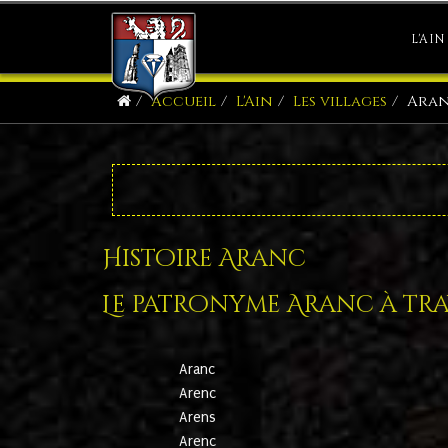
L'AIN
Accueil
L'Ain
Les villages
Ara
Histoire Aranc
Le patronyme Aranc à trav
Aranc
Arenc
Arens
Arenc