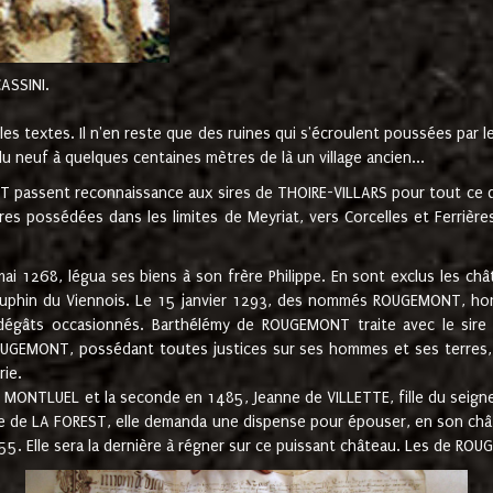
CASSINI.
es textes. Il n'en reste que des ruines qui s'écroulent poussées par 
u neuf à quelques centaines mètres de là un village ancien...
passent reconnaissance aux sires de THOIRE-VILLARS pour tout ce qu
es possédées dans les limites de Meyriat, vers Corcelles et Ferrièr
 1268, légua ses biens à son frère Philippe. En sont exclus les châ
dauphin du Viennois. Le 15 janvier 1293, des nommés ROUGEMONT, ho
dégâts occasionnés. Barthélémy de ROUGEMONT traite avec le sire 
UGEMONT, possédant toutes justices sur ses hommes et ses terres, à
rie.
NTLUEL et la seconde en 1485, Jeanne de VILLETTE, fille du seigneur 
ume de LA FOREST, elle demanda une dispense pour épouser, en son c
1555. Elle sera la dernière à régner sur ce puissant château. Les de 