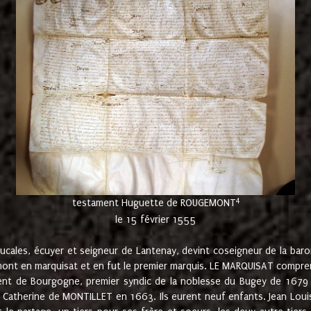
4
testament Huguette de ROUGEMONT
le 15 février 1555
cales, écuyer et seigneur de Lantenay, devint coseigneur de la bar
ont en marquisat et en fut le premier marquis. LE MARQUISAT comprenait
ement de Bourgogne, premier syndic de la noblesse du Bugey de 1679 à
Catherine de MONTILLET en 1663. Ils eurent neuf enfants. Jean Louis,