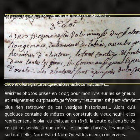
10
Achat du château de Rougemont par Joseph de GRENAUD
.
"l'an mil six cent soixante treze le ving neuvième jour du mois de novemb
nommé fut présent Messire Claude Guillaume de Moyriat chevalier baron de 
vend, purement simplement et irrevocablement a monseigneur monsieur Jose
et chavannes conseiller du roy au parlement de Bourgogne, present et accept
que le dit seigneur Baron de la Vellière a sur ses hommes, indivisables et fi
de la Velliere tout ainsi et comme le dit seigneur Baron et ses hauteurs e
présent......"
suivent les rentes, donation des terriers, etc... au prix de 880 livre louis d'or
Ci contre les signatures des vendeurs, acheteurs, témoins....
9.
vente du château de Rougemont comme bien national
Voici les photos prises en 2005 pour mon livre sur les seigneurs
"3ème lot
une mazure assez volumineuse du chateau de Rougemond, entierement delabré, avec près et hermitur
et seigneuries du plateau. Je n'ose y retourner de peur de ne
plus rien retrouver de ces vestiges historiques... Alors qu'à
quelques centaine de mètres on construit du vieux neuf ! elles
représentent le plan du château en 1838, la voute et l'entrée de
ce qui ressemble à une porte, le chemin d'accès, les murailles,
surtout celles Nord Est et Nord Ouest les mieux conservées.