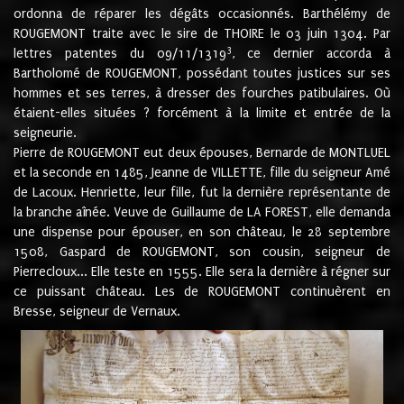
ordonna de réparer les dégâts occasionnés. Barthélémy de
ROUGEMONT traite avec le sire de THOIRE le 03 juin 1304. Par
3
lettres patentes du 09/11/1319
, ce dernier accorda à
Bartholomé de ROUGEMONT, possédant toutes justices sur ses
hommes et ses terres, à dresser des fourches patibulaires. Où
étaient-elles situées ? forcément à la limite et entrée de la
seigneurie.
Pierre de ROUGEMONT eut deux épouses, Bernarde de MONTLUEL
et la seconde en 1485, Jeanne de VILLETTE, fille du seigneur Amé
de Lacoux. Henriette, leur fille, fut la dernière représentante de
la branche aînée. Veuve de Guillaume de LA FOREST, elle demanda
une dispense pour épouser, en son château, le 28 septembre
1508, Gaspard de ROUGEMONT, son cousin, seigneur de
Pierrecloux... Elle teste en 1555. Elle sera la dernière à régner sur
ce puissant château. Les de ROUGEMONT continuèrent en
Bresse, seigneur de Vernaux.