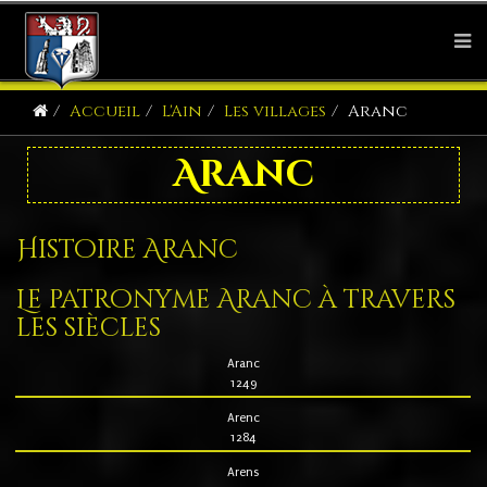
Accueil
L'Ain
Les villages
Aranc
Aranc
Histoire Aranc
Le patronyme Aranc à travers
les siècles
Aranc
1249
Arenc
1284
Arens