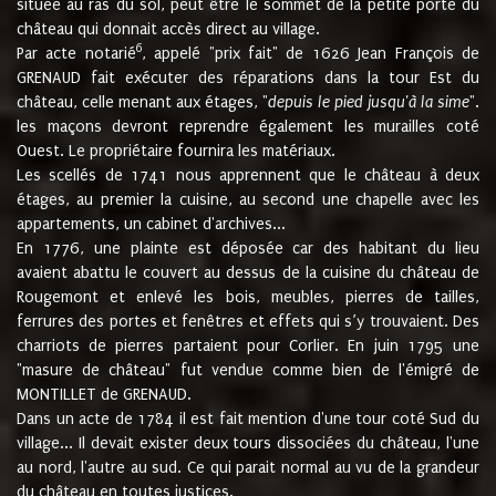
située au ras du sol, peut être le sommet de la petite porte du
château qui donnait accès direct au village.
6
Par acte notarié
, appelé "prix fait" de 1626 Jean François de
GRENAUD fait exécuter des réparations dans la tour Est du
château, celle menant aux étages, "
depuis le pied jusqu'à la sime
".
les maçons devront reprendre également les murailles coté
Ouest. Le propriétaire fournira les matériaux.
Les scellés de 1741 nous apprennent que le château à deux
étages, au premier la cuisine, au second une chapelle avec les
appartements, un cabinet d'archives...
En 1776, une plainte est déposée car des habitant du lieu
avaient abattu le couvert au dessus de la cuisine du château de
Rougemont et enlevé les bois, meubles, pierres de tailles,
ferrures des portes et fenêtres et effets qui s’y trouvaient. Des
charriots de pierres partaient pour Corlier. En juin 1795 une
"masure de château" fut vendue comme bien de l'émigré de
MONTILLET de GRENAUD.
Dans un acte de 1784 il est fait mention d'une tour coté Sud du
village... Il devait exister deux tours dissociées du château, l'une
au nord, l'autre au sud. Ce qui parait normal au vu de la grandeur
du château en toutes justices.