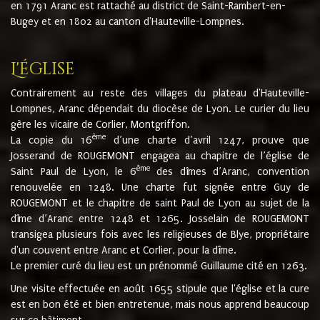
en 1791 Aranc est rattaché au district de Saint-Rambert-en-
Bugey et en 1802 au canton d'Hauteville-Lompnes.
L'église
Contrairement au reste des villages du plateau d'Hauteville-
Lompnes, Aranc dépendait du diocèse de Lyon. Le curier du lieu
gère les vicaire de Corlier, Montgriffon.
ème
La copie du 16
d’une charte d’avril 1247, prouve que
Josserand de ROUGEMONT engagea au chapitre de l’église de
ème
Saint Paul de Lyon, le 6
des dîmes d’Aranc, convention
renouvelée en 1248. Une charte fut signée entre Guy de
ROUGEMONT et le chapitre de saint Paul de Lyon au sujet de la
dîme d’Aranc entre 1248 et 1265. Josselain de ROUGEMONT
transigea plusieurs fois avec les religieuses de Blye, propriétaire
d'un couvent entre Aranc et Corlier, pour la dîme.
Le premier curé du lieu est un prénommé Guillaume cité en 1263.
Une visite effectuée en août 1655 stipule que l'église et la cure
est en bon été et bien entretenue, mais nous apprend beaucoup