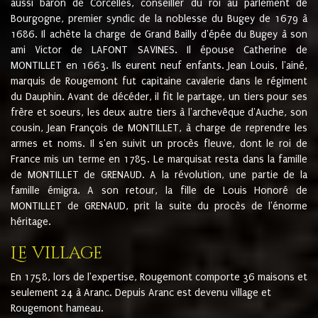
aussi baron de Corcelles, conseiller du roi au parlement de
Bourgogne, premier syndic de la noblesse du Bugey de 1679 à
1686. Il achète la charge de Grand Bailly d'épée du Bugey à son
ami Victor de LAFONT SAVINES. Il épouse Catherine de
MONTILLET en 1663. Ils eurent neuf enfants. Jean Louis, l'ainé,
marquis de Rougemont fut capitaine cavalerie dans le régiment
du Dauphin. Avant de décéder, il fit le partage, un tiers pour ses
frère et soeurs, les deux autre tiers à l'archevêque d'Auche, son
cousin, Jean François de MONTILLET, à charge de reprendre les
armes et noms. Il s'en suivit un procès fleuve, dont le roi de
France mis un terme en 1785. Le marquisat resta dans la famille
de MONTILLET de GRENAUD. A la révolution, une partie de la
famille émigra. A son retour, la fille de Louis Honoré de
MONTILLET de GRENAUD, prit la suite du procès de l'énorme
héritage.
Le village
En 1758, lors de l'expertise, Rougemont comporte 36 maisons et
seulement 24 à Aranc. Depuis Aranc est devenu village et
Rougemont hameau.