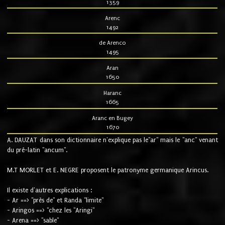
1359
Arenc
1492
de Arenco
1495
Aran
1650
Haranc
1665
Aranc en Bugey
1670
A. DAUZAT dans son dictionnaire n'explique pas le"ar" mais le "anc" venant
du pré-latin "ancum".
M.T MORLET et E. NEGRE proposent le patronyme germanique Arincus.
Il existe d'autres explications :
- Ar ==> "près de" et Randa "limite"
- Aringos ==> "chez les "Aringi"
- Arena ==> "sable"