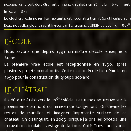
nécessaires le toit doit être fait... Travaux réalisés en 1815. En 1830 il faut
livrée en 1831.
Le clocher, réclamé par les habitants, est reconstruit en 1869 et l'église agr
8
Deux nouvelles cloches sont livrées par l'entreprise BURDIN de Lyon en 1867
.
L'école
Nous savons que depuis 1791 un maître d'école enseigne à
Aranc.
La première vraie école est réceptionnée en 1850, après
plusieurs projets non aboutis. Cette maison école fut démolie en
1890 pour la construction du groupe scolaire.
Le château
ème
Il a dû être établi vers le 12
siècle. Les ruines se trouve sur la
proéminence au nord du hameau de Rougemont. On devine les
restes de murailles et imaginer l'imposante surface de ce
château. On distinguait, en 2005 lorsque j'ai pris les photos, une
excavation circulaire, vestige de la tour. Coté Ouest une voute