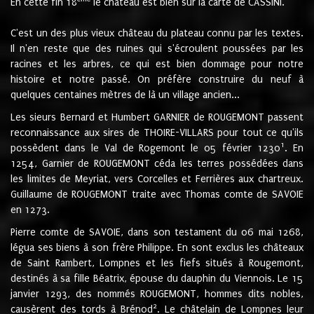
En cette fin 18
le château est bien sur la carte de CASSINI.
C'est un des plus vieux château du plateau connu par les textes.
Il n'en reste que des ruines qui s'écroulent poussées par les
racines et les arbres, ce qui est bien dommage pour notre
histoire et notre passé. On préfère construire du neuf à
quelques centaines mètres de là un village ancien...
Les sieurs Bernard et Humbert GARNIER de ROUGEMONT passent
reconnaissance aux sires de THOIRE-VILLARS pour tout ce qu'ils
1
possèdent dans le Val de Rogemont le 05 février 1230
. En
1254, Garnier de ROUGEMONT céda les terres possédées dans
les limites de Meyriat, vers Corcelles et Ferrières aux chartreux.
Guillaume de ROUGEMONT traite avec Thomas comte de SAVOIE
en 1273.
Pierre comte de SAVOIE, dans son testament du 06 mai 1268,
légua ses biens à son frère Philippe. En sont exclus les châteaux
de Saint Rambert, Lompnes et les fiefs situés à Rougemont,
destinés à sa fille Béatrix, épouse du dauphin du Viennois. Le 15
janvier 1293, des nommés ROUGEMONT, hommes dits nobles,
2
causèrent des tords à Brénod
. Le châtelain de Lompnes leur