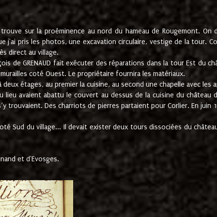
e trouve sur la proéminence au nord du hameau de Rougemont. On dev
 j'ai pris les photos, une excavation circulaire, vestige de la tour. 
 direct au village.
nçois de GRENAUD fait exécuter des réparations dans la tour Est du ch
urailles coté Ouest. Le propriétaire fournira les matériaux.
deux étages, au premier la cuisine, au second une chapelle avec les a
u lieu avaient abattu le couvert au dessus de la cuisine du château 
 s’y trouvaient. Des charriots de pierres partaient pour Corlier. En 
té Sud du village... Il devait exister deux tours dissociées du château,
inand et d'Evosges.