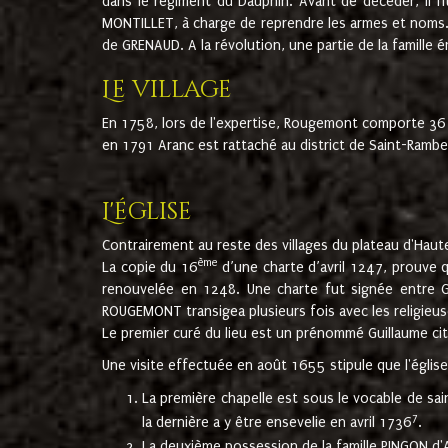
dans le régiment du Dauphin. Avant de décéder, il fi
MONTILLET, à charge de reprendre les armes et noms. I
de GRENAUD. A la révolution, une partie de la famille 
Le village
En 1758, lors de l'expertise, Rougemont comporte 36
en 1791 Aranc est rattaché au district de Saint-Ram
L'église
Contrairement au reste des villages du plateau d'Haute
ème
La copie du 16
d’une charte d’avril 1247, prouve 
renouvelée en 1248. Une charte fut signée entre G
ROUGEMONT transigea plusieurs fois avec les religieuse
Le premier curé du lieu est un prénommé Guillaume ci
Une visite effectuée en août 1655 stipule que l'églis
La première chapelle est sous le vocable de s
7
la dernière a y être ensevelie en avril 1736
.
La deuxième possession de la famille PINGON d'A