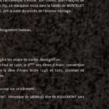
 à l'archevêque d'Auche, son cousin, Jean François de
 1785. Le marquisat resta dans la famille de MONTILLET
, prit la suite du procès de l'énorme héritage.
et Rougemont hameau.
ère les vicaire de Corlier, Montgriffon.
ème
 Paul de Lyon, le 6
des dîmes d’Aranc, convention
e la dîme d’Aranc entre 1248 et 1265. Josselain de
me.
aucoup sur ce bâtiment.
UGEMONT. Véronique de GRENAUD dite de ROUGEMONT sera