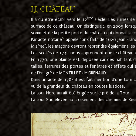
Le château
ème
Il a dû être établi vers le 12
siècle. Les ruines s
surface de ce château. On distinguait, en 2005 lorsque
sommet de la petite porte du château qui donnait accès
6
Par acte notarié
, appelé "prix fait" de 1626 Jean Fra
la sime
". les maçons devront reprendre également les m
Les scellés de 1741 nous apprennent que le château à 
En 1776, une plainte est déposée car des habitant d
tailles, ferrures des portes et fenêtres et effets qui
de l'émigré de MONTILLET de GRENAUD.
Dans un acte de 1784 il est fait mention d'une tour co
vu de la grandeur du château en toutes justices.
La tour Nord aurait été érigée sur le pré de la Tour.
La tour Sud élevée au croisement des chemins de Rés