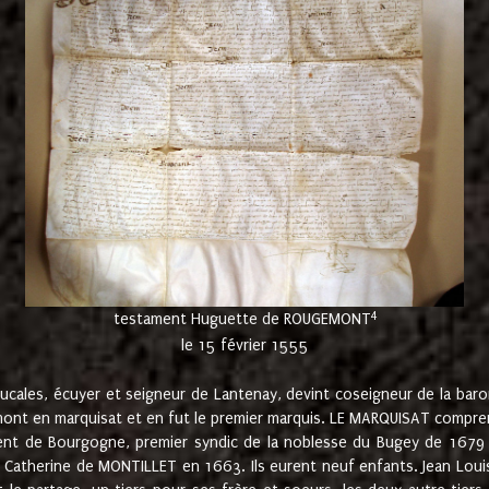
4
testament Huguette de ROUGEMONT
le 15 février 1555
cales, écuyer et seigneur de Lantenay, devint coseigneur de la bar
ont en marquisat et en fut le premier marquis. LE MARQUISAT comprenait
ement de Bourgogne, premier syndic de la noblesse du Bugey de 1679 à
Catherine de MONTILLET en 1663. Ils eurent neuf enfants. Jean Louis,