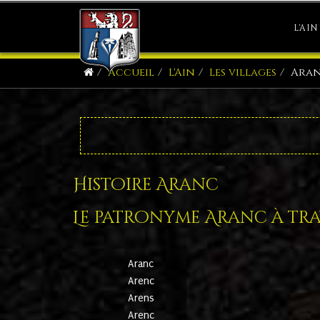
L'AIN
Accueil
L'Ain
Les villages
Ara
Histoire Aranc
Le patronyme Aranc à trav
Aranc
Arenc
Arens
Arenc