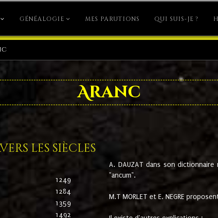
GÉNÉALOGIE
MES PARUTIONS
QUI SUIS-JE ?
H
nc
Aranc
ers les siècles
A. DAUZAT dans son dictionnaire n'
"ancum".
1249
1284
M.T MORLET et E. NEGRE proposent
1359
1492