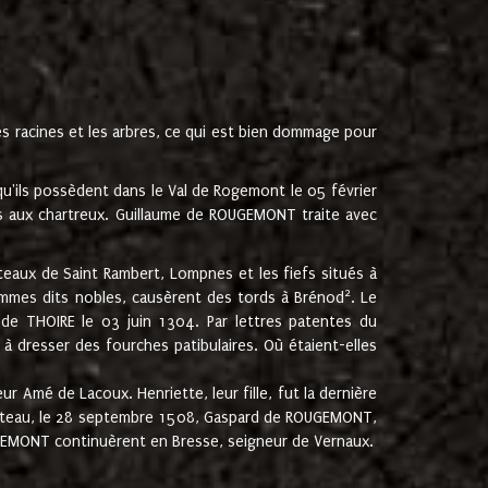
les racines et les arbres, ce qui est bien dommage pour
'ils possèdent dans le Val de Rogemont le 05 février
es aux chartreux. Guillaume de ROUGEMONT traite avec
teaux de Saint Rambert, Lompnes et les fiefs situés à
2
mmes dits nobles, causèrent des tords à Brénod
. Le
de THOIRE le 03 juin 1304. Par lettres patentes du
 dresser des fourches patibulaires. Où étaient-elles
Amé de Lacoux. Henriette, leur fille, fut la dernière
hâteau, le 28 septembre 1508, Gaspard de ROUGEMONT,
ROUGEMONT continuèrent en Bresse, seigneur de Vernaux.