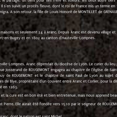
t le partage, un tiers pour ses frère et soeurs, les deux autre tiers
l s'en suivit un procès fleuve, dont le roi de France mis un terme en
émigra. A son retour, la fille de Louis Honoré de MONTILLET de GRENAUD
 maisons et seulement 24 à Aranc. Depuis Aranc est devenu village 
bert-en-Bugey et en 1802 au canton d'Hauteville-Lompnes.
ville-Lompnes, Aranc dépendait du diocèse de Lyon. Le curier du lieu g
que Josserand de ROUGEMONT engagea au chapitre de l’église de Saint
uy de ROUGEMONT et le chapitre de saint Paul de Lyon au sujet d
s de Blye, propriétaire d'un couvent entre Aranc et Corlier, pour la dî
té en 1263.
e et la cure est en bon été et bien entretenue, mais nous apprend be
aint Pierre. Elle aurait été fondée vers 1510 par le seigneur de RO
ranc, dont le patron est saint Michel.