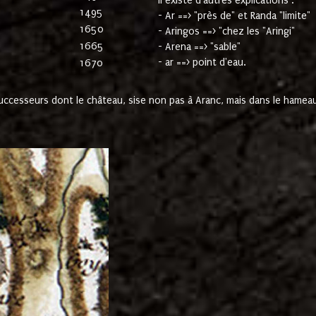
Il existe d'autres explications :
1495
- Ar ==> "près de" et Randa "limite"
1650
- Aringos ==> "chez les "Aringi"
1665
- Arena ==> "sable"
- ar ==> point d'eau.
1670
cesseurs dont le château, sise non pas à Aranc, mais dans le hameau 