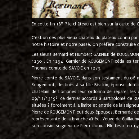
ème
En cette fin 18
le château est bien sur la carte de 
C'est un des plus vieux château du plateau connu par l
notre histoire et notre passé. On préfère construire d
Les sieurs Bernard et Humbert GARNIER de ROUGEMONT 
1
1230
. En 1254, Garnier de ROUGEMONT céda les terr
Thomas comte de SAVOIE en 1273.
Pierre comte de SAVOIE, dans son testament du 06 mai
Rougemont, destinés à sa fille Béatrix, épouse du 
châtelain de Lompnes leur ordonna de réparer les 
3
09/11/1319
, ce dernier accorda à Bartholomé de RO
situées ? forcément à la limite et entrée de la seigneu
Pierre de ROUGEMONT eut deux épouses, Bernarde de MO
représentante de la branche aînée. Veuve de Guilla
son cousin, seigneur de Pierrecloux... Elle teste en 