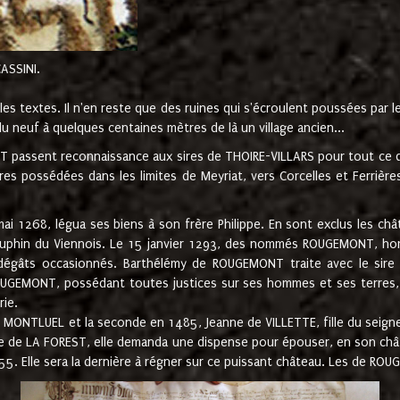
CASSINI.
es textes. Il n'en reste que des ruines qui s'écroulent poussées par 
u neuf à quelques centaines mètres de là un village ancien...
passent reconnaissance aux sires de THOIRE-VILLARS pour tout ce qu
es possédées dans les limites de Meyriat, vers Corcelles et Ferrièr
 1268, légua ses biens à son frère Philippe. En sont exclus les châ
dauphin du Viennois. Le 15 janvier 1293, des nommés ROUGEMONT, ho
dégâts occasionnés. Barthélémy de ROUGEMONT traite avec le sire 
UGEMONT, possédant toutes justices sur ses hommes et ses terres, à
rie.
NTLUEL et la seconde en 1485, Jeanne de VILLETTE, fille du seigneur 
ume de LA FOREST, elle demanda une dispense pour épouser, en son c
1555. Elle sera la dernière à régner sur ce puissant château. Les de 