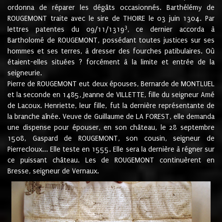
ordonna de réparer les dégâts occasionnés. Barthélémy de
ROUGEMONT traite avec le sire de THOIRE le 03 juin 1304. Par
3
lettres patentes du 09/11/1319
, ce dernier accorda à
Bartholomé de ROUGEMONT, possédant toutes justices sur ses
hommes et ses terres, à dresser des fourches patibulaires. Où
étaient-elles situées ? forcément à la limite et entrée de la
seigneurie.
Pierre de ROUGEMONT eut deux épouses, Bernarde de MONTLUEL
et la seconde en 1485, Jeanne de VILLETTE, fille du seigneur Amé
de Lacoux. Henriette, leur fille, fut la dernière représentante de
la branche aînée. Veuve de Guillaume de LA FOREST, elle demanda
une dispense pour épouser, en son château, le 28 septembre
1508, Gaspard de ROUGEMONT, son cousin, seigneur de
Pierrecloux... Elle teste en 1555. Elle sera la dernière à régner sur
ce puissant château. Les de ROUGEMONT continuèrent en
Bresse, seigneur de Vernaux.