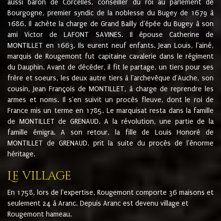
aussi baron de Corcelles, conseiller du roi au parlement de
Bourgogne, premier syndic de la noblesse du Bugey de 1679 à
1686. Il achète la charge de Grand Bailly d'épée du Bugey à son
ami Victor de LAFONT SAVINES. Il épouse Catherine de
MONTILLET en 1663. Ils eurent neuf enfants. Jean Louis, l'ainé,
marquis de Rougemont fut capitaine cavalerie dans le régiment
du Dauphin. Avant de décéder, il fit le partage, un tiers pour ses
frère et soeurs, les deux autre tiers à l'archevêque d'Auche, son
cousin, Jean François de MONTILLET, à charge de reprendre les
armes et noms. Il s'en suivit un procès fleuve, dont le roi de
France mis un terme en 1785. Le marquisat resta dans la famille
de MONTILLET de GRENAUD. A la révolution, une partie de la
famille émigra. A son retour, la fille de Louis Honoré de
MONTILLET de GRENAUD, prit la suite du procès de l'énorme
héritage.
Le village
En 1758, lors de l'expertise, Rougemont comporte 36 maisons et
seulement 24 à Aranc. Depuis Aranc est devenu village et
Rougemont hameau.