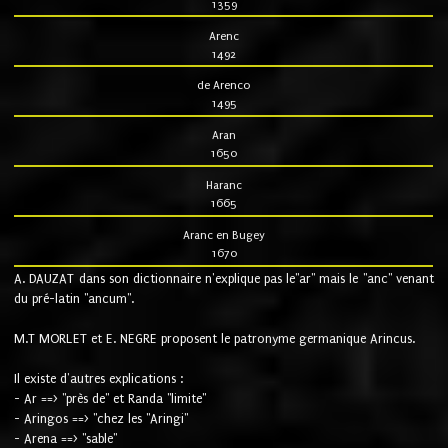
1359
Arenc
1492
de Arenco
1495
Aran
1650
Haranc
1665
Aranc en Bugey
1670
A. DAUZAT dans son dictionnaire n'explique pas le"ar" mais le "anc" venant
du pré-latin "ancum".
M.T MORLET et E. NEGRE proposent le patronyme germanique Arincus.
Il existe d'autres explications :
- Ar ==> "près de" et Randa "limite"
- Aringos ==> "chez les "Aringi"
- Arena ==> "sable"