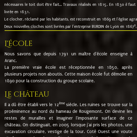
nécessaires le toit doit être fait... Travaux réalisés en 1815. En 1830 il faut
livrée en 1831.
Le clocher, réclamé par les habitants, est reconstruit en 1869 et l'église agr
8
Deux nouvelles cloches sont livrées par l'entreprise BURDIN de Lyon en 1867
.
L'école
Nous savons que depuis 1791 un maître d'école enseigne à
Aranc.
La première vraie école est réceptionnée en 1850, après
plusieurs projets non aboutis. Cette maison école fut démolie en
1890 pour la construction du groupe scolaire.
Le château
ème
Il a dû être établi vers le 12
siècle. Les ruines se trouve sur la
proéminence au nord du hameau de Rougemont. On devine les
restes de murailles et imaginer l'imposante surface de ce
château. On distinguait, en 2005 lorsque j'ai pris les photos, une
excavation circulaire, vestige de la tour. Coté Ouest une voute