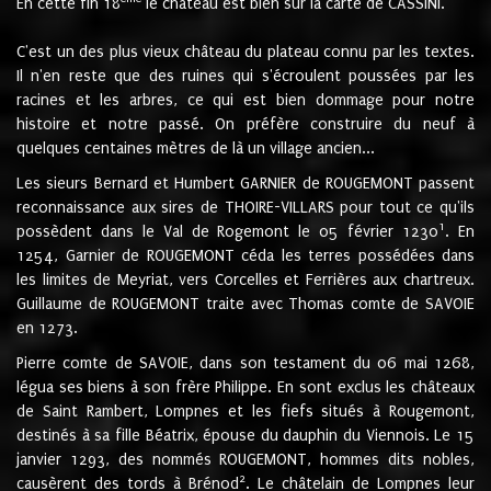
En cette fin 18
le château est bien sur la carte de CASSINI.
C'est un des plus vieux château du plateau connu par les textes.
Il n'en reste que des ruines qui s'écroulent poussées par les
racines et les arbres, ce qui est bien dommage pour notre
histoire et notre passé. On préfère construire du neuf à
quelques centaines mètres de là un village ancien...
Les sieurs Bernard et Humbert GARNIER de ROUGEMONT passent
reconnaissance aux sires de THOIRE-VILLARS pour tout ce qu'ils
1
possèdent dans le Val de Rogemont le 05 février 1230
. En
1254, Garnier de ROUGEMONT céda les terres possédées dans
les limites de Meyriat, vers Corcelles et Ferrières aux chartreux.
Guillaume de ROUGEMONT traite avec Thomas comte de SAVOIE
en 1273.
Pierre comte de SAVOIE, dans son testament du 06 mai 1268,
légua ses biens à son frère Philippe. En sont exclus les châteaux
de Saint Rambert, Lompnes et les fiefs situés à Rougemont,
destinés à sa fille Béatrix, épouse du dauphin du Viennois. Le 15
janvier 1293, des nommés ROUGEMONT, hommes dits nobles,
2
causèrent des tords à Brénod
. Le châtelain de Lompnes leur