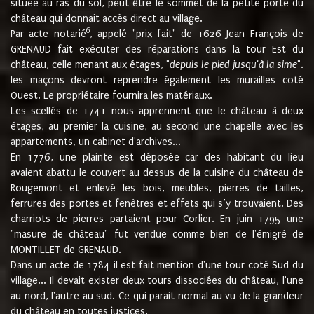
située au ras du sol, peut être le sommet de la petite porte du
château qui donnait accès direct au village.
6
Par acte notarié
, appelé "prix fait" de 1626 Jean François de
GRENAUD fait exécuter des réparations dans la tour Est du
château, celle menant aux étages, "
depuis le pied jusqu'à la sime
".
les maçons devront reprendre également les murailles coté
Ouest. Le propriétaire fournira les matériaux.
Les scellés de 1741 nous apprennent que le château à deux
étages, au premier la cuisine, au second une chapelle avec les
appartements, un cabinet d'archives...
En 1776, une plainte est déposée car des habitant du lieu
avaient abattu le couvert au dessus de la cuisine du château de
Rougemont et enlevé les bois, meubles, pierres de tailles,
ferrures des portes et fenêtres et effets qui s’y trouvaient. Des
charriots de pierres partaient pour Corlier. En juin 1795 une
"masure de château" fut vendue comme bien de l'émigré de
MONTILLET de GRENAUD.
Dans un acte de 1784 il est fait mention d'une tour coté Sud du
village... Il devait exister deux tours dissociées du château, l'une
au nord, l'autre au sud. Ce qui parait normal au vu de la grandeur
du château en toutes justices.