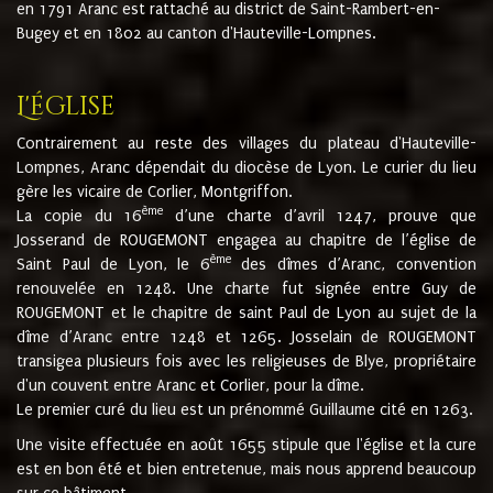
en 1791 Aranc est rattaché au district de Saint-Rambert-en-
Bugey et en 1802 au canton d'Hauteville-Lompnes.
L'église
Contrairement au reste des villages du plateau d'Hauteville-
Lompnes, Aranc dépendait du diocèse de Lyon. Le curier du lieu
gère les vicaire de Corlier, Montgriffon.
ème
La copie du 16
d’une charte d’avril 1247, prouve que
Josserand de ROUGEMONT engagea au chapitre de l’église de
ème
Saint Paul de Lyon, le 6
des dîmes d’Aranc, convention
renouvelée en 1248. Une charte fut signée entre Guy de
ROUGEMONT et le chapitre de saint Paul de Lyon au sujet de la
dîme d’Aranc entre 1248 et 1265. Josselain de ROUGEMONT
transigea plusieurs fois avec les religieuses de Blye, propriétaire
d'un couvent entre Aranc et Corlier, pour la dîme.
Le premier curé du lieu est un prénommé Guillaume cité en 1263.
Une visite effectuée en août 1655 stipule que l'église et la cure
est en bon été et bien entretenue, mais nous apprend beaucoup