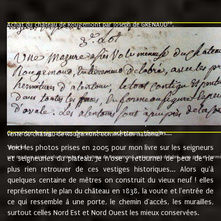
10
Achat du château de Rougemont par Joseph de GRENAUD
.
"l'an mil six cent soixante treze le ving neuvième jour du mois de novemb
nommé fut présent Messire Claude Guillaume de Moyriat chevalier baron de 
vend, purement simplement et irrevocablement a monseigneur monsieur Jose
et chavannes conseiller du roy au parlement de Bourgogne, present et accept
que le dit seigneur Baron de la Vellière a sur ses hommes, indivisables et fi
de la Velliere tout ainsi et comme le dit seigneur Baron et ses hauteurs e
présent......"
suivent les rentes, donation des terriers, etc... au prix de 880 livre louis d'or
Ci contre les signatures des vendeurs, acheteurs, témoins....
9.
vente du château de Rougemont comme bien national
Voici les photos prises en 2005 pour mon livre sur les seigneurs
"3ème lot
une mazure assez volumineuse du chateau de Rougemond, entierement delabré, avec près et hermitur
et seigneuries du plateau. Je n'ose y retourner de peur de ne
plus rien retrouver de ces vestiges historiques... Alors qu'à
quelques centaine de mètres on construit du vieux neuf ! elles
représentent le plan du château en 1838, la voute et l'entrée de
ce qui ressemble à une porte, le chemin d'accès, les murailles,
surtout celles Nord Est et Nord Ouest les mieux conservées.