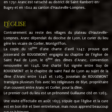
en 1791 Aranc est rattaché au district de Saint-Rambert-en-
Bugey et en 1802 au canton d'Hauteville-Lompnes.
L'église
Contrairement au reste des villages du plateau d'Hauteville-
Lompnes, Aranc dépendait du diocèse de Lyon. Le curier du lieu
gère les vicaire de Corlier, Montgriffon.
ème
La copie du 16
d’une charte d’avril 1247, prouve que
Josserand de ROUGEMONT engagea au chapitre de l’église de
ème
Saint Paul de Lyon, le 6
des dîmes d’Aranc, convention
renouvelée en 1248. Une charte fut signée entre Guy de
ROUGEMONT et le chapitre de saint Paul de Lyon au sujet de la
dîme d’Aranc entre 1248 et 1265. Josselain de ROUGEMONT
transigea plusieurs fois avec les religieuses de Blye, propriétaire
d'un couvent entre Aranc et Corlier, pour la dîme.
Le premier curé du lieu est un prénommé Guillaume cité en 1263.
Une visite effectuée en août 1655 stipule que l'église et la cure
est en bon été et bien entretenue, mais nous apprend beaucoup