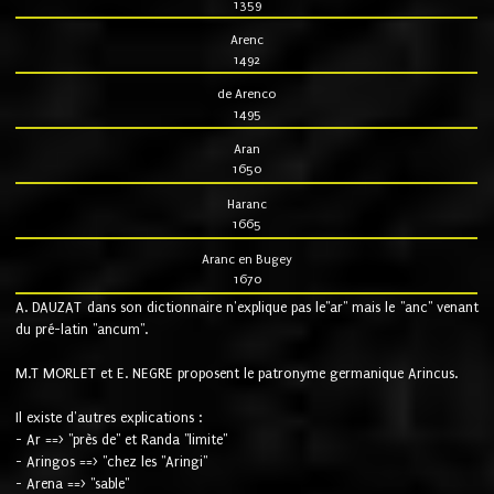
1359
Arenc
1492
de Arenco
1495
Aran
1650
Haranc
1665
Aranc en Bugey
1670
A. DAUZAT dans son dictionnaire n'explique pas le"ar" mais le "anc" venant
du pré-latin "ancum".
M.T MORLET et E. NEGRE proposent le patronyme germanique Arincus.
Il existe d'autres explications :
- Ar ==> "près de" et Randa "limite"
- Aringos ==> "chez les "Aringi"
- Arena ==> "sable"