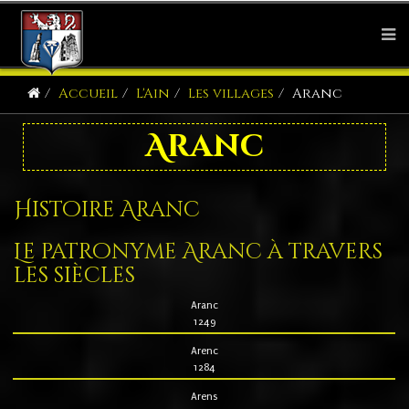
Accueil
L'Ain
Les villages
Aranc
Aranc
Histoire Aranc
Le patronyme Aranc à travers
les siècles
Aranc
1249
Arenc
1284
Arens