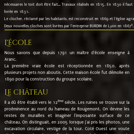
nécessaires le toit doit être fait... Travaux réalisés en 1815. En 1830 il faut
livrée en 1831.
Le clocher, réclamé par les habitants, est reconstruit en 1869 et l'église agr
8
Deux nouvelles cloches sont livrées par l'entreprise BURDIN de Lyon en 1867
.
L'école
Nous savons que depuis 1791 un maître d'école enseigne à
Aranc.
La première vraie école est réceptionnée en 1850, après
plusieurs projets non aboutis. Cette maison école fut démolie en
1890 pour la construction du groupe scolaire.
Le château
ème
Il a dû être établi vers le 12
siècle. Les ruines se trouve sur la
proéminence au nord du hameau de Rougemont. On devine les
restes de murailles et imaginer l'imposante surface de ce
château. On distinguait, en 2005 lorsque j'ai pris les photos, une
excavation circulaire, vestige de la tour. Coté Ouest une voute