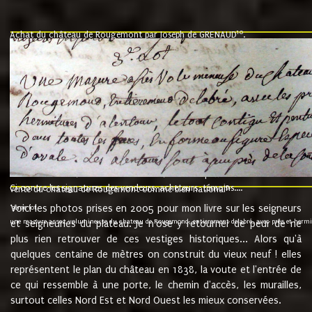
10
Achat du château de Rougemont par Joseph de GRENAUD
.
"l'an mil six cent soixante treze le ving neuvième jour du mois de novemb
nommé fut présent Messire Claude Guillaume de Moyriat chevalier baron de 
vend, purement simplement et irrevocablement a monseigneur monsieur Jose
et chavannes conseiller du roy au parlement de Bourgogne, present et accept
que le dit seigneur Baron de la Vellière a sur ses hommes, indivisables et fi
de la Velliere tout ainsi et comme le dit seigneur Baron et ses hauteurs e
présent......"
suivent les rentes, donation des terriers, etc... au prix de 880 livre louis d'or
Ci contre les signatures des vendeurs, acheteurs, témoins....
9.
vente du château de Rougemont comme bien national
Voici les photos prises en 2005 pour mon livre sur les seigneurs
"3ème lot
une mazure assez volumineuse du chateau de Rougemond, entierement delabré, avec près et hermitur
et seigneuries du plateau. Je n'ose y retourner de peur de ne
plus rien retrouver de ces vestiges historiques... Alors qu'à
quelques centaine de mètres on construit du vieux neuf ! elles
représentent le plan du château en 1838, la voute et l'entrée de
ce qui ressemble à une porte, le chemin d'accès, les murailles,
surtout celles Nord Est et Nord Ouest les mieux conservées.