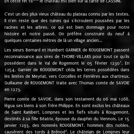
En cette fin 18
le château est bien sur la carte de CASSINI.
C'est un des plus vieux château du plateau connu par les textes.
Il n'en reste que des ruines qui s'écroulent poussées par les
racines et les arbres, ce qui est bien dommage pour notre
histoire et notre passé. On préfère construire du neuf à
quelques centaines mètres de là un village ancien...
Les sieurs Bernard et Humbert GARNIER de ROUGEMONT passent
reconnaissance aux sires de THOIRE-VILLARS pour tout ce qu'ils
1
possèdent dans le Val de Rogemont le 05 février 1230
. En
1254, Garnier de ROUGEMONT céda les terres possédées dans
les limites de Meyriat, vers Corcelles et Ferrières aux chartreux.
Guillaume de ROUGEMONT traite avec Thomas comte de SAVOIE
en 1273.
Pierre comte de SAVOIE, dans son testament du 06 mai 1268,
légua ses biens à son frère Philippe. En sont exclus les châteaux
de Saint Rambert, Lompnes et les fiefs situés à Rougemont,
destinés à sa fille Béatrix, épouse du dauphin du Viennois. Le 15
janvier 1293, des nommés ROUGEMONT, hommes dits nobles,
2
causèrent des tords à Brénod
. Le châtelain de Lompnes leur