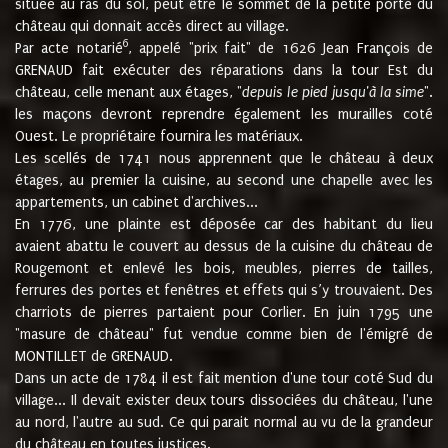
située au ras du sol, peut être le sommet de la petite porte du
château qui donnait accès direct au village.
6
Par acte notarié
, appelé "prix fait" de 1626 Jean François de
GRENAUD fait exécuter des réparations dans la tour Est du
château, celle menant aux étages, "
depuis le pied jusqu'à la sime
".
les maçons devront reprendre également les murailles coté
Ouest. Le propriétaire fournira les matériaux.
Les scellés de 1741 nous apprennent que le château à deux
étages, au premier la cuisine, au second une chapelle avec les
appartements, un cabinet d'archives...
En 1776, une plainte est déposée car des habitant du lieu
avaient abattu le couvert au dessus de la cuisine du château de
Rougemont et enlevé les bois, meubles, pierres de tailles,
ferrures des portes et fenêtres et effets qui s’y trouvaient. Des
charriots de pierres partaient pour Corlier. En juin 1795 une
"masure de château" fut vendue comme bien de l'émigré de
MONTILLET de GRENAUD.
Dans un acte de 1784 il est fait mention d'une tour coté Sud du
village... Il devait exister deux tours dissociées du château, l'une
au nord, l'autre au sud. Ce qui parait normal au vu de la grandeur
du château en toutes justices.