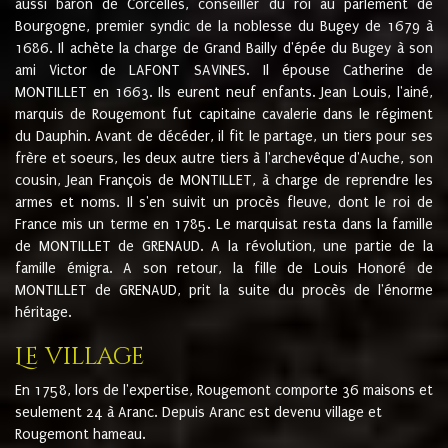
aussi baron de Corcelles, conseiller du roi au parlement de
Bourgogne, premier syndic de la noblesse du Bugey de 1679 à
1686. Il achète la charge de Grand Bailly d'épée du Bugey à son
ami Victor de LAFONT SAVINES. Il épouse Catherine de
MONTILLET en 1663. Ils eurent neuf enfants. Jean Louis, l'ainé,
marquis de Rougemont fut capitaine cavalerie dans le régiment
du Dauphin. Avant de décéder, il fit le partage, un tiers pour ses
frère et soeurs, les deux autre tiers à l'archevêque d'Auche, son
cousin, Jean François de MONTILLET, à charge de reprendre les
armes et noms. Il s'en suivit un procès fleuve, dont le roi de
France mis un terme en 1785. Le marquisat resta dans la famille
de MONTILLET de GRENAUD. A la révolution, une partie de la
famille émigra. A son retour, la fille de Louis Honoré de
MONTILLET de GRENAUD, prit la suite du procès de l'énorme
héritage.
Le village
En 1758, lors de l'expertise, Rougemont comporte 36 maisons et
seulement 24 à Aranc. Depuis Aranc est devenu village et
Rougemont hameau.