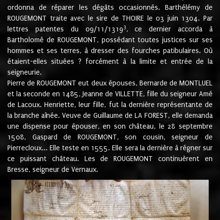
ordonna de réparer les dégâts occasionnés. Barthélémy de
ROUGEMONT traite avec le sire de THOIRE le 03 juin 1304. Par
3
lettres patentes du 09/11/1319
, ce dernier accorda à
Bartholomé de ROUGEMONT, possédant toutes justices sur ses
hommes et ses terres, à dresser des fourches patibulaires. Où
étaient-elles situées ? forcément à la limite et entrée de la
seigneurie.
Pierre de ROUGEMONT eut deux épouses, Bernarde de MONTLUEL
et la seconde en 1485, Jeanne de VILLETTE, fille du seigneur Amé
de Lacoux. Henriette, leur fille, fut la dernière représentante de
la branche aînée. Veuve de Guillaume de LA FOREST, elle demanda
une dispense pour épouser, en son château, le 28 septembre
1508, Gaspard de ROUGEMONT, son cousin, seigneur de
Pierrecloux... Elle teste en 1555. Elle sera la dernière à régner sur
ce puissant château. Les de ROUGEMONT continuèrent en
Bresse, seigneur de Vernaux.