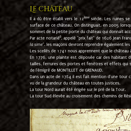
Le château
ème
Il a dû être établi vers le 12
siècle. Les ruines s
surface de ce château. On distinguait, en 2005 lorsque
sommet de la petite porte du château qui donnait accès
6
Par acte notarié
, appelé "prix fait" de 1626 Jean Fra
la sime
". les maçons devront reprendre également les m
Les scellés de 1741 nous apprennent que le château à 
En 1776, une plainte est déposée car des habitant d
tailles, ferrures des portes et fenêtres et effets qui
de l'émigré de MONTILLET de GRENAUD.
Dans un acte de 1784 il est fait mention d'une tour co
vu de la grandeur du château en toutes justices.
La tour Nord aurait été érigée sur le pré de la Tour.
La tour Sud élevée au croisement des chemins de Rés