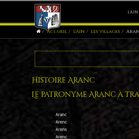
L'AIN
Accueil
L'Ain
Les villages
Ara
Histoire Aranc
Le patronyme Aranc à trav
Aranc
Arenc
Arens
Arenc