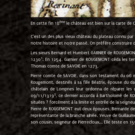
ème
En cette fin 18
le château est bien sur la carte de 
C'est un des plus vieux château du plateau connu par l
notre histoire et notre passé. On préfère construire d
Les sieurs Bernard et Humbert GARNIER de ROUGEMONT 
1
1230
. En 1254, Garnier de ROUGEMONT céda les terr
Thomas comte de SAVOIE en 1273.
Pierre comte de SAVOIE, dans son testament du 06 mai
Rougemont, destinés à sa fille Béatrix, épouse du 
châtelain de Lompnes leur ordonna de réparer les 
3
09/11/1319
, ce dernier accorda à Bartholomé de RO
situées ? forcément à la limite et entrée de la seigneu
Pierre de ROUGEMONT eut deux épouses, Bernarde de MO
représentante de la branche aînée. Veuve de Guilla
son cousin, seigneur de Pierrecloux... Elle teste en 