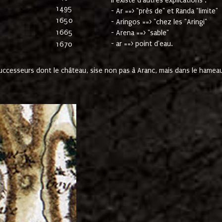
Il existe d'autres explications :
1495
- Ar ==> "près de" et Randa "limite"
1650
- Aringos ==> "chez les "Aringi"
1665
- Arena ==> "sable"
- ar ==> point d'eau.
1670
cesseurs dont le château, sise non pas à Aranc, mais dans le hameau 