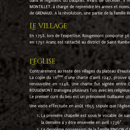
dans le régiment du Dauphin. Avant de décéder, il fi
MONTILLET, à charge de reprendre les armes et noms. I
de GRENAUD. A la révolution, une partie de la famille 
Le village
En 1758, lors de l'expertise, Rougemont comporte 36
en 1791 Aranc est rattaché au district de Saint-Ram
L'église
Contrairement au reste des villages du plateau d'Haute
ème
La copie du 16
d’une charte d’avril 1247, prouve 
renouvelée en 1248. Une charte fut signée entre G
ROUGEMONT transigea plusieurs fois avec les religieuse
Le premier curé du lieu est un prénommé Guillaume ci
Une visite effectuée en août 1655 stipule que l'églis
La première chapelle est sous le vocable de s
7
la dernière a y être ensevelie en avril 1736
.
La deuxième possession de la famille PINGON d'A