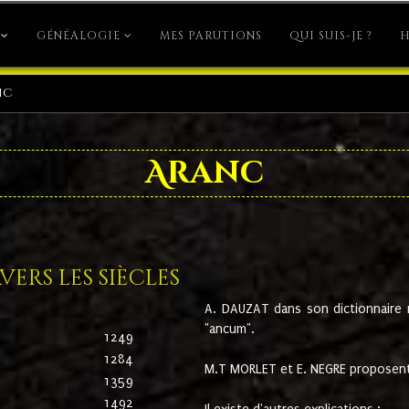
GÉNÉALOGIE
MES PARUTIONS
QUI SUIS-JE ?
H
nc
Aranc
ers les siècles
A. DAUZAT dans son dictionnaire n'
"ancum".
1249
1284
M.T MORLET et E. NEGRE proposent
1359
1492