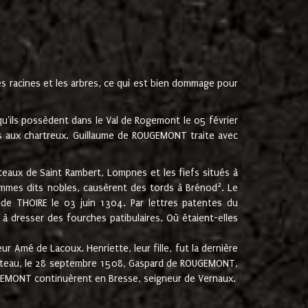
les racines et les arbres, ce qui est bien dommage pour
'ils possèdent dans le Val de Rogemont le 05 février
es aux chartreux. Guillaume de ROUGEMONT traite avec
teaux de Saint Rambert, Lompnes et les fiefs situés à
2
mmes dits nobles, causèrent des tords à Brénod
. Le
de THOIRE le 03 juin 1304. Par lettres patentes du
 dresser des fourches patibulaires. Où étaient-elles
Amé de Lacoux. Henriette, leur fille, fut la dernière
hâteau, le 28 septembre 1508, Gaspard de ROUGEMONT,
ROUGEMONT continuèrent en Bresse, seigneur de Vernaux.