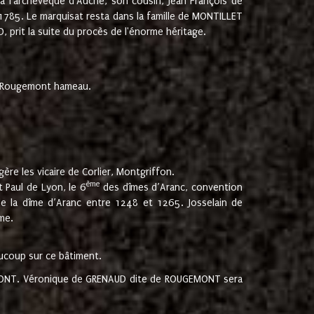
 à l'archevêque d'Auche, son cousin, Jean François de
 1785. Le marquisat resta dans la famille de MONTILLET
, prit la suite du procès de l'énorme héritage.
et Rougemont hameau.
ère les vicaire de Corlier, Montgriffon.
ème
 Paul de Lyon, le 6
des dîmes d’Aranc, convention
e la dîme d’Aranc entre 1248 et 1265. Josselain de
me.
aucoup sur ce bâtiment.
UGEMONT. Véronique de GRENAUD dite de ROUGEMONT sera