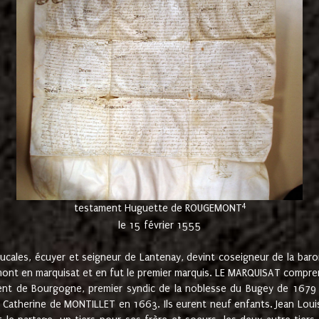
4
testament Huguette de ROUGEMONT
le 15 février 1555
cales, écuyer et seigneur de Lantenay, devint coseigneur de la bar
ont en marquisat et en fut le premier marquis. LE MARQUISAT comprenait
ement de Bourgogne, premier syndic de la noblesse du Bugey de 1679 à
Catherine de MONTILLET en 1663. Ils eurent neuf enfants. Jean Louis,