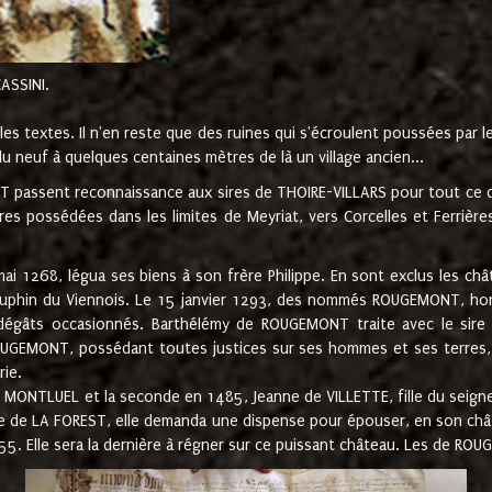
CASSINI.
es textes. Il n'en reste que des ruines qui s'écroulent poussées par 
u neuf à quelques centaines mètres de là un village ancien...
passent reconnaissance aux sires de THOIRE-VILLARS pour tout ce qu
es possédées dans les limites de Meyriat, vers Corcelles et Ferrièr
 1268, légua ses biens à son frère Philippe. En sont exclus les châ
dauphin du Viennois. Le 15 janvier 1293, des nommés ROUGEMONT, ho
dégâts occasionnés. Barthélémy de ROUGEMONT traite avec le sire 
UGEMONT, possédant toutes justices sur ses hommes et ses terres, à
rie.
NTLUEL et la seconde en 1485, Jeanne de VILLETTE, fille du seigneur 
ume de LA FOREST, elle demanda une dispense pour épouser, en son c
1555. Elle sera la dernière à régner sur ce puissant château. Les de 