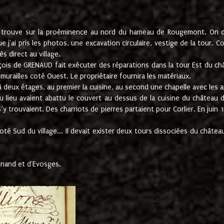
e trouve sur la proéminence au nord du hameau de Rougemont. On dev
 j'ai pris les photos, une excavation circulaire, vestige de la tour. 
 direct au village.
nçois de GRENAUD fait exécuter des réparations dans la tour Est du ch
urailles coté Ouest. Le propriétaire fournira les matériaux.
deux étages, au premier la cuisine, au second une chapelle avec les a
u lieu avaient abattu le couvert au dessus de la cuisine du château 
 s’y trouvaient. Des charriots de pierres partaient pour Corlier. En 
té Sud du village... Il devait exister deux tours dissociées du château,
inand et d'Evosges.