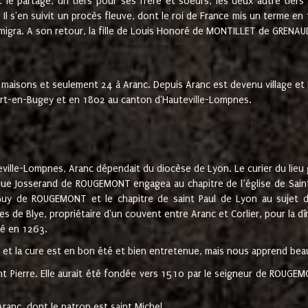
t le partage, un tiers pour ses frère et soeurs, les deux autre tiers
l s'en suivit un procès fleuve, dont le roi de France mis un terme en
émigra. A son retour, la fille de Louis Honoré de MONTILLET de GRENAUD
 maisons et seulement 24 à Aranc. Depuis Aranc est devenu village 
bert-en-Bugey et en 1802 au canton d'Hauteville-Lompnes.
ville-Lompnes, Aranc dépendait du diocèse de Lyon. Le curier du lieu g
que Josserand de ROUGEMONT engagea au chapitre de l’église de Saint
uy de ROUGEMONT et le chapitre de saint Paul de Lyon au sujet d
s de Blye, propriétaire d'un couvent entre Aranc et Corlier, pour la dî
té en 1263.
e et la cure est en bon été et bien entretenue, mais nous apprend be
aint Pierre. Elle aurait été fondée vers 1510 par le seigneur de RO
ranc, dont le patron est saint Michel.