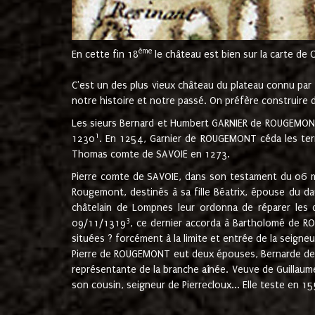
ème
En cette fin 18
le château est bien sur la carte de 
C'est un des plus vieux château du plateau connu par l
notre histoire et notre passé. On préfère construire d
Les sieurs Bernard et Humbert GARNIER de ROUGEMONT 
1
1230
. En 1254, Garnier de ROUGEMONT céda les terr
Thomas comte de SAVOIE en 1273.
Pierre comte de SAVOIE, dans son testament du 06 mai
Rougemont, destinés à sa fille Béatrix, épouse du 
châtelain de Lompnes leur ordonna de réparer les 
3
09/11/1319
, ce dernier accorda à Bartholomé de RO
situées ? forcément à la limite et entrée de la seigneu
Pierre de ROUGEMONT eut deux épouses, Bernarde de MO
représentante de la branche aînée. Veuve de Guilla
son cousin, seigneur de Pierrecloux... Elle teste en 