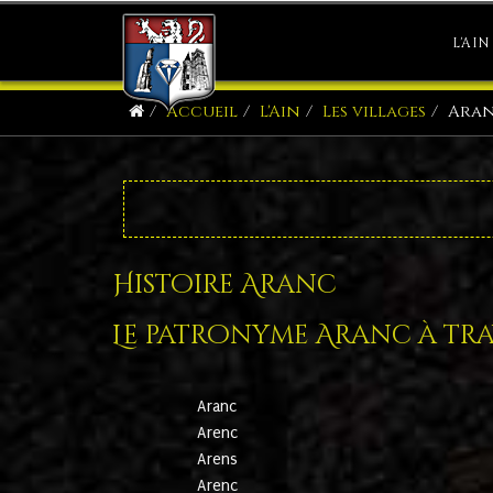
L'AIN
Accueil
L'Ain
Les villages
Ara
Histoire Aranc
Le patronyme Aranc à trav
Aranc
Arenc
Arens
Arenc