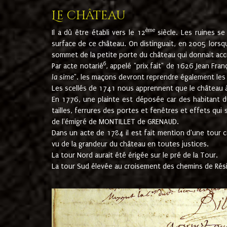
Le château
ème
Il a dû être établi vers le 12
siècle. Les ruines s
surface de ce château. On distinguait, en 2005 lorsque
sommet de la petite porte du château qui donnait accès
6
Par acte notarié
, appelé "prix fait" de 1626 Jean Fra
la sime
". les maçons devront reprendre également les m
Les scellés de 1741 nous apprennent que le château à 
En 1776, une plainte est déposée car des habitant d
tailles, ferrures des portes et fenêtres et effets qui
de l'émigré de MONTILLET de GRENAUD.
Dans un acte de 1784 il est fait mention d'une tour co
vu de la grandeur du château en toutes justices.
La tour Nord aurait été érigée sur le pré de la Tour.
La tour Sud élevée au croisement des chemins de Rés