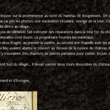
e trouve sur la proéminence au nord du hameau de Rougemont. On dev
 j'ai pris les photos, une excavation circulaire, vestige de la tour. 
 direct au village.
nçois de GRENAUD fait exécuter des réparations dans la tour Est du ch
urailles coté Ouest. Le propriétaire fournira les matériaux.
deux étages, au premier la cuisine, au second une chapelle avec les a
u lieu avaient abattu le couvert au dessus de la cuisine du château 
 s’y trouvaient. Des charriots de pierres partaient pour Corlier. En 
té Sud du village... Il devait exister deux tours dissociées du château,
inand et d'Evosges.