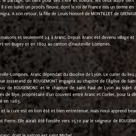
t le partage, un tiers pour ses frère et soeurs, les deux autre tiers
l s'en suivit un procès fleuve, dont le roi de France mis un terme en
émigra. A son retour, la fille de Louis Honoré de MONTILLET de GRENAUD
 maisons et seulement 24 à Aranc. Depuis Aranc est devenu village 
bert-en-Bugey et en 1802 au canton d'Hauteville-Lompnes.
ville-Lompnes, Aranc dépendait du diocèse de Lyon. Le curier du lieu g
que Josserand de ROUGEMONT engagea au chapitre de l’église de Saint
uy de ROUGEMONT et le chapitre de saint Paul de Lyon au sujet d
s de Blye, propriétaire d'un couvent entre Aranc et Corlier, pour la dî
té en 1263.
e et la cure est en bon été et bien entretenue, mais nous apprend be
aint Pierre. Elle aurait été fondée vers 1510 par le seigneur de RO
ranc, dont le patron est saint Michel.