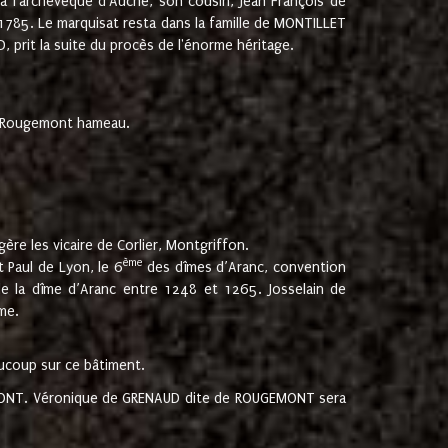
 à l'archevêque d'Auche, son cousin, Jean François de
 1785. Le marquisat resta dans la famille de MONTILLET
, prit la suite du procès de l'énorme héritage.
et Rougemont hameau.
ère les vicaire de Corlier, Montgriffon.
ème
 Paul de Lyon, le 6
des dîmes d’Aranc, convention
e la dîme d’Aranc entre 1248 et 1265. Josselain de
me.
aucoup sur ce bâtiment.
UGEMONT. Véronique de GRENAUD dite de ROUGEMONT sera