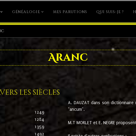
GÉNÉALOGIE
MES PARUTIONS
QUI SUIS-JE ?
H
nc
Aranc
ers les siècles
A. DAUZAT dans son dictionnaire n'
"ancum".
1249
1284
M.T MORLET et E. NEGRE proposent
1359
1492