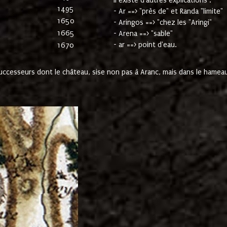
Il existe d'autres explications :
1495
- Ar ==> "près de" et Randa "limite"
1650
- Aringos ==> "chez les "Aringi"
1665
- Arena ==> "sable"
- ar ==> point d'eau.
1670
cesseurs dont le château, sise non pas à Aranc, mais dans le hameau 