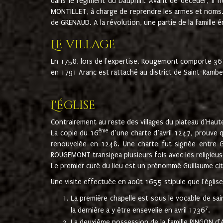
dans le régiment du Dauphin. Avant de décéder, il fi
MONTILLET, à charge de reprendre les armes et noms. I
de GRENAUD. A la révolution, une partie de la famille 
Le village
En 1758, lors de l'expertise, Rougemont comporte 36
en 1791 Aranc est rattaché au district de Saint-Ram
L'église
Contrairement au reste des villages du plateau d'Haute
ème
La copie du 16
d’une charte d’avril 1247, prouve 
renouvelée en 1248. Une charte fut signée entre G
ROUGEMONT transigea plusieurs fois avec les religieuse
Le premier curé du lieu est un prénommé Guillaume ci
Une visite effectuée en août 1655 stipule que l'églis
La première chapelle est sous le vocable de s
7
la dernière a y être ensevelie en avril 1736
.
La deuxième possession de la famille PINGON d'A