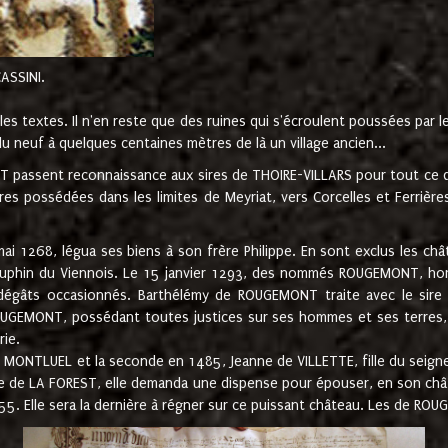
CASSINI.
es textes. Il n'en reste que des ruines qui s'écroulent poussées par 
u neuf à quelques centaines mètres de là un village ancien...
passent reconnaissance aux sires de THOIRE-VILLARS pour tout ce qu
es possédées dans les limites de Meyriat, vers Corcelles et Ferrièr
 1268, légua ses biens à son frère Philippe. En sont exclus les châ
dauphin du Viennois. Le 15 janvier 1293, des nommés ROUGEMONT, ho
dégâts occasionnés. Barthélémy de ROUGEMONT traite avec le sire 
UGEMONT, possédant toutes justices sur ses hommes et ses terres, à
rie.
NTLUEL et la seconde en 1485, Jeanne de VILLETTE, fille du seigneur 
ume de LA FOREST, elle demanda une dispense pour épouser, en son c
1555. Elle sera la dernière à régner sur ce puissant château. Les de 