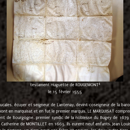
4
testament Huguette de ROUGEMONT
le 15 février 1555
cales, écuyer et seigneur de Lantenay, devint coseigneur de la bar
ont en marquisat et en fut le premier marquis. LE MARQUISAT comprenait
ement de Bourgogne, premier syndic de la noblesse du Bugey de 1679 à
Catherine de MONTILLET en 1663. Ils eurent neuf enfants. Jean Louis,