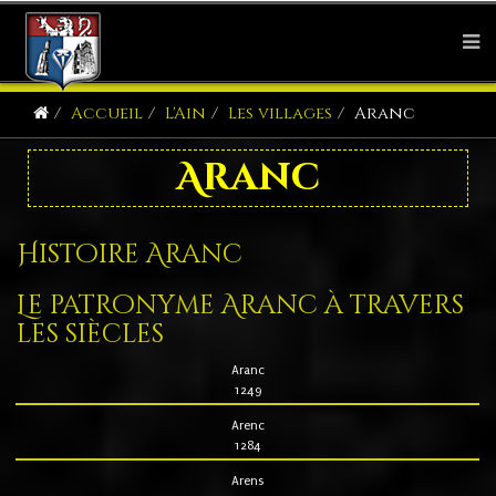
Accueil
L'Ain
Les villages
Aranc
Aranc
Histoire Aranc
Le patronyme Aranc à travers
les siècles
Aranc
1249
Arenc
1284
Arens