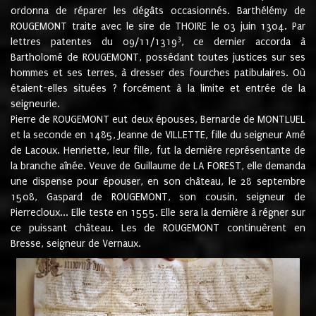
ordonna de réparer les dégâts occasionnés. Barthélémy de
ROUGEMONT traite avec le sire de THOIRE le 03 juin 1304. Par
3
lettres patentes du 09/11/1319
, ce dernier accorda à
Bartholomé de ROUGEMONT, possédant toutes justices sur ses
hommes et ses terres, à dresser des fourches patibulaires. Où
étaient-elles situées ? forcément à la limite et entrée de la
seigneurie.
Pierre de ROUGEMONT eut deux épouses, Bernarde de MONTLUEL
et la seconde en 1485, Jeanne de VILLETTE, fille du seigneur Amé
de Lacoux. Henriette, leur fille, fut la dernière représentante de
la branche aînée. Veuve de Guillaume de LA FOREST, elle demanda
une dispense pour épouser, en son château, le 28 septembre
1508, Gaspard de ROUGEMONT, son cousin, seigneur de
Pierrecloux... Elle teste en 1555. Elle sera la dernière à régner sur
ce puissant château. Les de ROUGEMONT continuèrent en
Bresse, seigneur de Vernaux.