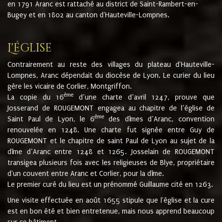
en 1791 Aranc est rattaché au district de Saint-Rambert-en-
Bugey et en 1802 au canton d'Hauteville-Lompnes.
L'église
Contrairement au reste des villages du plateau d'Hauteville-
Lompnes, Aranc dépendait du diocèse de Lyon. Le curier du lieu
gère les vicaire de Corlier, Montgriffon.
ème
La copie du 16
d’une charte d’avril 1247, prouve que
Josserand de ROUGEMONT engagea au chapitre de l’église de
ème
Saint Paul de Lyon, le 6
des dîmes d’Aranc, convention
renouvelée en 1248. Une charte fut signée entre Guy de
ROUGEMONT et le chapitre de saint Paul de Lyon au sujet de la
dîme d’Aranc entre 1248 et 1265. Josselain de ROUGEMONT
transigea plusieurs fois avec les religieuses de Blye, propriétaire
d'un couvent entre Aranc et Corlier, pour la dîme.
Le premier curé du lieu est un prénommé Guillaume cité en 1263.
Une visite effectuée en août 1655 stipule que l'église et la cure
est en bon été et bien entretenue, mais nous apprend beaucoup