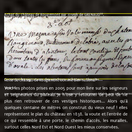
10
Achat du château de Rougemont par Joseph de GRENAUD
.
"l'an mil six cent soixante treze le ving neuvième jour du mois de novemb
nommé fut présent Messire Claude Guillaume de Moyriat chevalier baron de 
vend, purement simplement et irrevocablement a monseigneur monsieur Jose
et chavannes conseiller du roy au parlement de Bourgogne, present et accept
que le dit seigneur Baron de la Vellière a sur ses hommes, indivisables et fi
de la Velliere tout ainsi et comme le dit seigneur Baron et ses hauteurs e
présent......"
suivent les rentes, donation des terriers, etc... au prix de 880 livre louis d'or
Ci contre les signatures des vendeurs, acheteurs, témoins....
9.
vente du château de Rougemont comme bien national
Voici les photos prises en 2005 pour mon livre sur les seigneurs
"3ème lot
une mazure assez volumineuse du chateau de Rougemond, entierement delabré, avec près et hermitur
et seigneuries du plateau. Je n'ose y retourner de peur de ne
plus rien retrouver de ces vestiges historiques... Alors qu'à
quelques centaine de mètres on construit du vieux neuf ! elles
représentent le plan du château en 1838, la voute et l'entrée de
ce qui ressemble à une porte, le chemin d'accès, les murailles,
surtout celles Nord Est et Nord Ouest les mieux conservées.