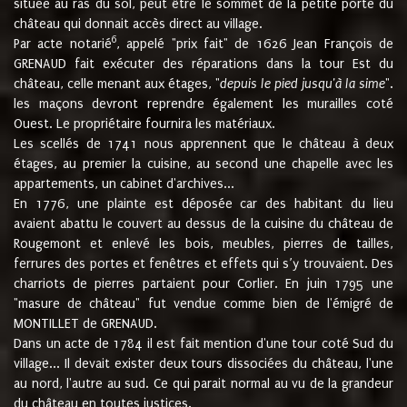
située au ras du sol, peut être le sommet de la petite porte du
château qui donnait accès direct au village.
6
Par acte notarié
, appelé "prix fait" de 1626 Jean François de
GRENAUD fait exécuter des réparations dans la tour Est du
château, celle menant aux étages, "
depuis le pied jusqu'à la sime
".
les maçons devront reprendre également les murailles coté
Ouest. Le propriétaire fournira les matériaux.
Les scellés de 1741 nous apprennent que le château à deux
étages, au premier la cuisine, au second une chapelle avec les
appartements, un cabinet d'archives...
En 1776, une plainte est déposée car des habitant du lieu
avaient abattu le couvert au dessus de la cuisine du château de
Rougemont et enlevé les bois, meubles, pierres de tailles,
ferrures des portes et fenêtres et effets qui s’y trouvaient. Des
charriots de pierres partaient pour Corlier. En juin 1795 une
"masure de château" fut vendue comme bien de l'émigré de
MONTILLET de GRENAUD.
Dans un acte de 1784 il est fait mention d'une tour coté Sud du
village... Il devait exister deux tours dissociées du château, l'une
au nord, l'autre au sud. Ce qui parait normal au vu de la grandeur
du château en toutes justices.