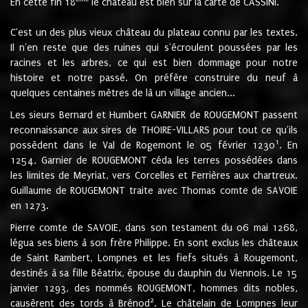
En cette fin 18
le château est bien sur la carte de CASSINI.
C'est un des plus vieux château du plateau connu par les textes.
Il n'en reste que des ruines qui s'écroulent poussées par les
racines et les arbres, ce qui est bien dommage pour notre
histoire et notre passé. On préfère construire du neuf à
quelques centaines mètres de là un village ancien...
Les sieurs Bernard et Humbert GARNIER de ROUGEMONT passent
reconnaissance aux sires de THOIRE-VILLARS pour tout ce qu'ils
1
possèdent dans le Val de Rogemont le 05 février 1230
. En
1254, Garnier de ROUGEMONT céda les terres possédées dans
les limites de Meyriat, vers Corcelles et Ferrières aux chartreux.
Guillaume de ROUGEMONT traite avec Thomas comte de SAVOIE
en 1273.
Pierre comte de SAVOIE, dans son testament du 06 mai 1268,
légua ses biens à son frère Philippe. En sont exclus les châteaux
de Saint Rambert, Lompnes et les fiefs situés à Rougemont,
destinés à sa fille Béatrix, épouse du dauphin du Viennois. Le 15
janvier 1293, des nommés ROUGEMONT, hommes dits nobles,
2
causèrent des tords à Brénod
. Le châtelain de Lompnes leur