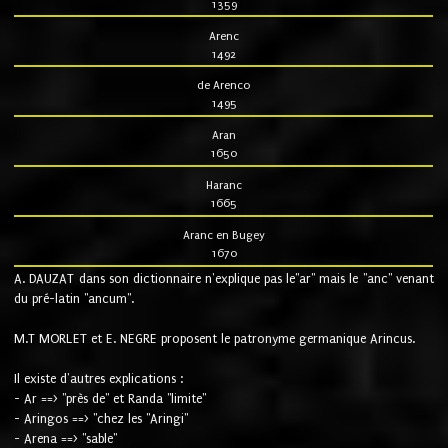
1359
Arenc
1492
de Arenco
1495
Aran
1650
Haranc
1665
Aranc en Bugey
1670
A. DAUZAT dans son dictionnaire n'explique pas le"ar" mais le "anc" venant
du pré-latin "ancum".
M.T MORLET et E. NEGRE proposent le patronyme germanique Arincus.
Il existe d'autres explications :
- Ar ==> "près de" et Randa "limite"
- Aringos ==> "chez les "Aringi"
- Arena ==> "sable"