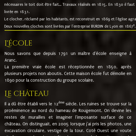
nécessaires le toit doit être fait... Travaux réalisés en 1815. En 1830 il faut
livrée en 1831.
Le clocher, réclamé par les habitants, est reconstruit en 1869 et l'église agr
8
Deux nouvelles cloches sont livrées par l'entreprise BURDIN de Lyon en 1867
.
L'école
Nous savons que depuis 1791 un maître d'école enseigne à
Aranc.
La première vraie école est réceptionnée en 1850, après
plusieurs projets non aboutis. Cette maison école fut démolie en
1890 pour la construction du groupe scolaire.
Le château
ème
Il a dû être établi vers le 12
siècle. Les ruines se trouve sur la
proéminence au nord du hameau de Rougemont. On devine les
restes de murailles et imaginer l'imposante surface de ce
château. On distinguait, en 2005 lorsque j'ai pris les photos, une
excavation circulaire, vestige de la tour. Coté Ouest une voute