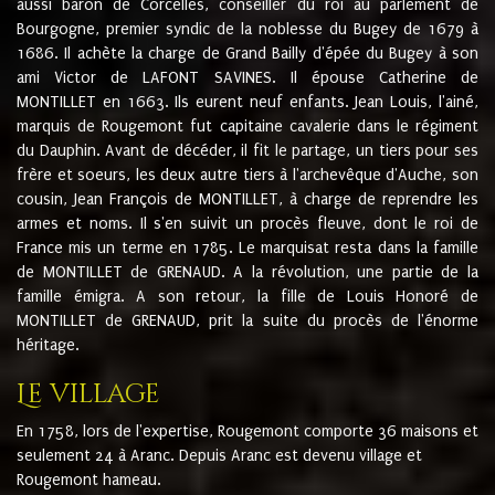
aussi baron de Corcelles, conseiller du roi au parlement de
Bourgogne, premier syndic de la noblesse du Bugey de 1679 à
1686. Il achète la charge de Grand Bailly d'épée du Bugey à son
ami Victor de LAFONT SAVINES. Il épouse Catherine de
MONTILLET en 1663. Ils eurent neuf enfants. Jean Louis, l'ainé,
marquis de Rougemont fut capitaine cavalerie dans le régiment
du Dauphin. Avant de décéder, il fit le partage, un tiers pour ses
frère et soeurs, les deux autre tiers à l'archevêque d'Auche, son
cousin, Jean François de MONTILLET, à charge de reprendre les
armes et noms. Il s'en suivit un procès fleuve, dont le roi de
France mis un terme en 1785. Le marquisat resta dans la famille
de MONTILLET de GRENAUD. A la révolution, une partie de la
famille émigra. A son retour, la fille de Louis Honoré de
MONTILLET de GRENAUD, prit la suite du procès de l'énorme
héritage.
Le village
En 1758, lors de l'expertise, Rougemont comporte 36 maisons et
seulement 24 à Aranc. Depuis Aranc est devenu village et
Rougemont hameau.