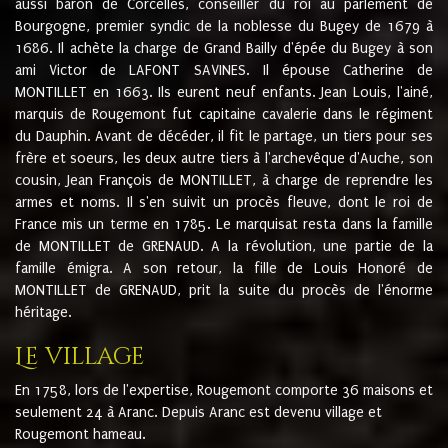
aussi baron de Corcelles, conseiller du roi au parlement de
Bourgogne, premier syndic de la noblesse du Bugey de 1679 à
1686. Il achète la charge de Grand Bailly d'épée du Bugey à son
ami Victor de LAFONT SAVINES. Il épouse Catherine de
MONTILLET en 1663. Ils eurent neuf enfants. Jean Louis, l'ainé,
marquis de Rougemont fut capitaine cavalerie dans le régiment
du Dauphin. Avant de décéder, il fit le partage, un tiers pour ses
frère et soeurs, les deux autre tiers à l'archevêque d'Auche, son
cousin, Jean François de MONTILLET, à charge de reprendre les
armes et noms. Il s'en suivit un procès fleuve, dont le roi de
France mis un terme en 1785. Le marquisat resta dans la famille
de MONTILLET de GRENAUD. A la révolution, une partie de la
famille émigra. A son retour, la fille de Louis Honoré de
MONTILLET de GRENAUD, prit la suite du procès de l'énorme
héritage.
Le village
En 1758, lors de l'expertise, Rougemont comporte 36 maisons et
seulement 24 à Aranc. Depuis Aranc est devenu village et
Rougemont hameau.