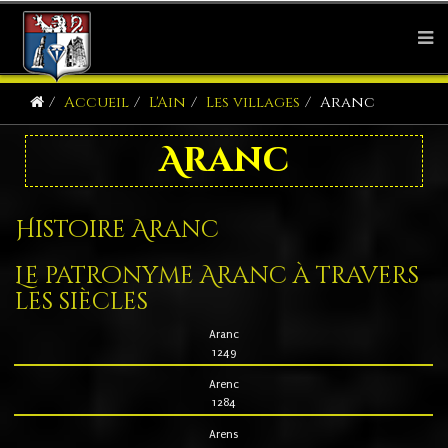
Accueil
L'Ain
Les villages
Aranc
Aranc
Histoire Aranc
Le patronyme Aranc à travers
les siècles
Aranc
1249
Arenc
1284
Arens