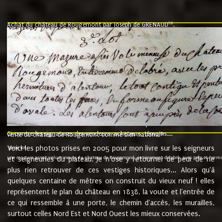
10
Achat du château de Rougemont par Joseph de GRENAUD
.
"l'an mil six cent soixante treze le ving neuvième jour du mois de novemb
nommé fut présent Messire Claude Guillaume de Moyriat chevalier baron de 
vend, purement simplement et irrevocablement a monseigneur monsieur Jose
et chavannes conseiller du roy au parlement de Bourgogne, present et accept
que le dit seigneur Baron de la Vellière a sur ses hommes, indivisables et fi
de la Velliere tout ainsi et comme le dit seigneur Baron et ses hauteurs e
présent......"
suivent les rentes, donation des terriers, etc... au prix de 880 livre louis d'or
Ci contre les signatures des vendeurs, acheteurs, témoins....
9.
vente du château de Rougemont comme bien national
Voici les photos prises en 2005 pour mon livre sur les seigneurs
"3ème lot
une mazure assez volumineuse du chateau de Rougemond, entierement delabré, avec près et hermitur
et seigneuries du plateau. Je n'ose y retourner de peur de ne
plus rien retrouver de ces vestiges historiques... Alors qu'à
quelques centaine de mètres on construit du vieux neuf ! elles
représentent le plan du château en 1838, la voute et l'entrée de
ce qui ressemble à une porte, le chemin d'accès, les murailles,
surtout celles Nord Est et Nord Ouest les mieux conservées.