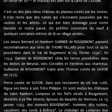
En cette fin 18
le château est bien sur la carte de CASSINI.
C'est un des plus vieux château du plateau connu par les textes.
Il n'en reste que des ruines qui s'écroulent poussées par les
racines et les arbres, ce qui est bien dommage pour notre
histoire et notre passé. On préfère construire du neuf à
quelques centaines mètres de là un village ancien...
Les sieurs Bernard et Humbert GARNIER de ROUGEMONT passent
reconnaissance aux sires de THOIRE-VILLARS pour tout ce qu'ils
1
possèdent dans le Val de Rogemont le 05 février 1230
. En
1254, Garnier de ROUGEMONT céda les terres possédées dans
les limites de Meyriat, vers Corcelles et Ferrières aux chartreux.
Guillaume de ROUGEMONT traite avec Thomas comte de SAVOIE
en 1273.
Pierre comte de SAVOIE, dans son testament du 06 mai 1268,
légua ses biens à son frère Philippe. En sont exclus les châteaux
de Saint Rambert, Lompnes et les fiefs situés à Rougemont,
destinés à sa fille Béatrix, épouse du dauphin du Viennois. Le 15
janvier 1293, des nommés ROUGEMONT, hommes dits nobles,
2
causèrent des tords à Brénod
. Le châtelain de Lompnes leur