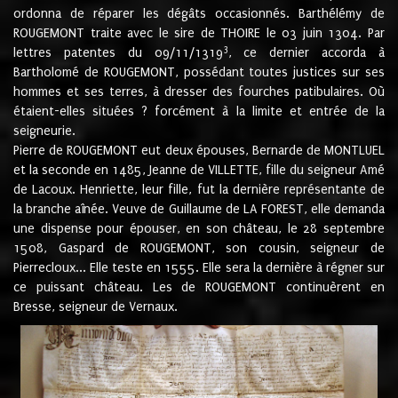
ordonna de réparer les dégâts occasionnés. Barthélémy de
ROUGEMONT traite avec le sire de THOIRE le 03 juin 1304. Par
3
lettres patentes du 09/11/1319
, ce dernier accorda à
Bartholomé de ROUGEMONT, possédant toutes justices sur ses
hommes et ses terres, à dresser des fourches patibulaires. Où
étaient-elles situées ? forcément à la limite et entrée de la
seigneurie.
Pierre de ROUGEMONT eut deux épouses, Bernarde de MONTLUEL
et la seconde en 1485, Jeanne de VILLETTE, fille du seigneur Amé
de Lacoux. Henriette, leur fille, fut la dernière représentante de
la branche aînée. Veuve de Guillaume de LA FOREST, elle demanda
une dispense pour épouser, en son château, le 28 septembre
1508, Gaspard de ROUGEMONT, son cousin, seigneur de
Pierrecloux... Elle teste en 1555. Elle sera la dernière à régner sur
ce puissant château. Les de ROUGEMONT continuèrent en
Bresse, seigneur de Vernaux.