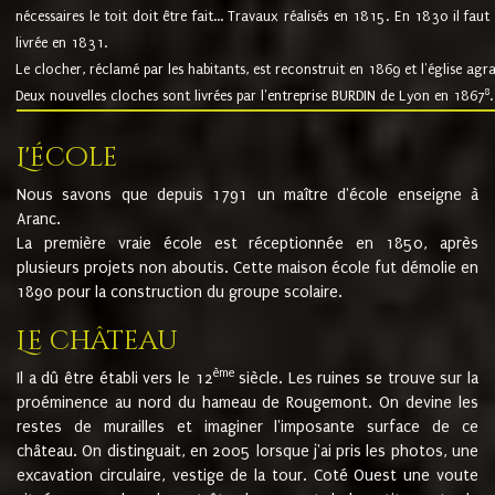
nécessaires le toit doit être fait... Travaux réalisés en 1815. En 1830 il faut
livrée en 1831.
Le clocher, réclamé par les habitants, est reconstruit en 1869 et l'église agr
8
Deux nouvelles cloches sont livrées par l'entreprise BURDIN de Lyon en 1867
.
L'école
Nous savons que depuis 1791 un maître d'école enseigne à
Aranc.
La première vraie école est réceptionnée en 1850, après
plusieurs projets non aboutis. Cette maison école fut démolie en
1890 pour la construction du groupe scolaire.
Le château
ème
Il a dû être établi vers le 12
siècle. Les ruines se trouve sur la
proéminence au nord du hameau de Rougemont. On devine les
restes de murailles et imaginer l'imposante surface de ce
château. On distinguait, en 2005 lorsque j'ai pris les photos, une
excavation circulaire, vestige de la tour. Coté Ouest une voute