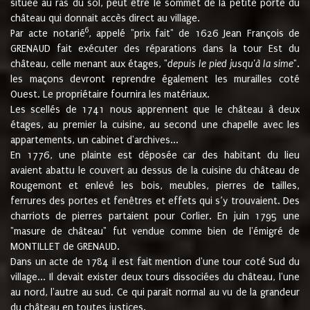
située au ras du sol, peut être le sommet de la petite porte du
château qui donnait accès direct au village.
6
Par acte notarié
, appelé "prix fait" de 1626 Jean François de
GRENAUD fait exécuter des réparations dans la tour Est du
château, celle menant aux étages, "
depuis le pied jusqu'à la sime
".
les maçons devront reprendre également les murailles coté
Ouest. Le propriétaire fournira les matériaux.
Les scellés de 1741 nous apprennent que le château à deux
étages, au premier la cuisine, au second une chapelle avec les
appartements, un cabinet d'archives...
En 1776, une plainte est déposée car des habitant du lieu
avaient abattu le couvert au dessus de la cuisine du château de
Rougemont et enlevé les bois, meubles, pierres de tailles,
ferrures des portes et fenêtres et effets qui s’y trouvaient. Des
charriots de pierres partaient pour Corlier. En juin 1795 une
"masure de château" fut vendue comme bien de l'émigré de
MONTILLET de GRENAUD.
Dans un acte de 1784 il est fait mention d'une tour coté Sud du
village... Il devait exister deux tours dissociées du château, l'une
au nord, l'autre au sud. Ce qui parait normal au vu de la grandeur
du château en toutes justices.