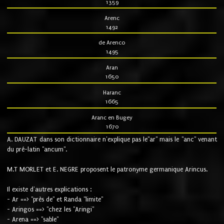
1359
Arenc
1492
de Arenco
1495
Aran
1650
Haranc
1665
Aranc en Bugey
1670
A. DAUZAT dans son dictionnaire n'explique pas le"ar" mais le "anc" venant
du pré-latin "ancum".
M.T MORLET et E. NEGRE proposent le patronyme germanique Arincus.
Il existe d'autres explications :
- Ar ==> "près de" et Randa "limite"
- Aringos ==> "chez les "Aringi"
- Arena ==> "sable"