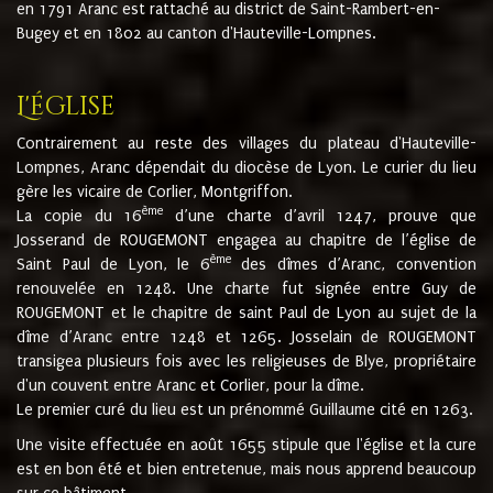
en 1791 Aranc est rattaché au district de Saint-Rambert-en-
Bugey et en 1802 au canton d'Hauteville-Lompnes.
L'église
Contrairement au reste des villages du plateau d'Hauteville-
Lompnes, Aranc dépendait du diocèse de Lyon. Le curier du lieu
gère les vicaire de Corlier, Montgriffon.
ème
La copie du 16
d’une charte d’avril 1247, prouve que
Josserand de ROUGEMONT engagea au chapitre de l’église de
ème
Saint Paul de Lyon, le 6
des dîmes d’Aranc, convention
renouvelée en 1248. Une charte fut signée entre Guy de
ROUGEMONT et le chapitre de saint Paul de Lyon au sujet de la
dîme d’Aranc entre 1248 et 1265. Josselain de ROUGEMONT
transigea plusieurs fois avec les religieuses de Blye, propriétaire
d'un couvent entre Aranc et Corlier, pour la dîme.
Le premier curé du lieu est un prénommé Guillaume cité en 1263.
Une visite effectuée en août 1655 stipule que l'église et la cure
est en bon été et bien entretenue, mais nous apprend beaucoup