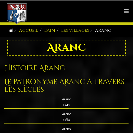
Accueil
L'Ain
Les villages
Aranc
Aranc
Histoire Aranc
Le patronyme Aranc à travers
les siècles
Aranc
1249
Arenc
1284
Arens