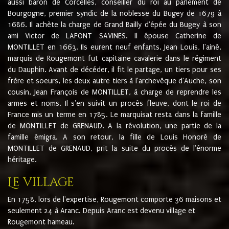
aussi baron de Corcelles, conseiller du roi au parlement de
Bourgogne, premier syndic de la noblesse du Bugey de 1679 à
1686. Il achète la charge de Grand Bailly d'épée du Bugey à son
ami Victor de LAFONT SAVINES. Il épouse Catherine de
MONTILLET en 1663. Ils eurent neuf enfants. Jean Louis, l'ainé,
marquis de Rougemont fut capitaine cavalerie dans le régiment
du Dauphin. Avant de décéder, il fit le partage, un tiers pour ses
frère et soeurs, les deux autre tiers à l'archevêque d'Auche, son
cousin, Jean François de MONTILLET, à charge de reprendre les
armes et noms. Il s'en suivit un procès fleuve, dont le roi de
France mis un terme en 1785. Le marquisat resta dans la famille
de MONTILLET de GRENAUD. A la révolution, une partie de la
famille émigra. A son retour, la fille de Louis Honoré de
MONTILLET de GRENAUD, prit la suite du procès de l'énorme
héritage.
Le village
En 1758, lors de l'expertise, Rougemont comporte 36 maisons et
seulement 24 à Aranc. Depuis Aranc est devenu village et
Rougemont hameau.