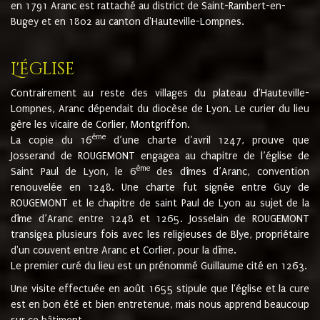
en 1791 Aranc est rattaché au district de Saint-Rambert-en-
Bugey et en 1802 au canton d'Hauteville-Lompnes.
L'église
Contrairement au reste des villages du plateau d'Hauteville-
Lompnes, Aranc dépendait du diocèse de Lyon. Le curier du lieu
gère les vicaire de Corlier, Montgriffon.
ème
La copie du 16
d’une charte d’avril 1247, prouve que
Josserand de ROUGEMONT engagea au chapitre de l’église de
ème
Saint Paul de Lyon, le 6
des dîmes d’Aranc, convention
renouvelée en 1248. Une charte fut signée entre Guy de
ROUGEMONT et le chapitre de saint Paul de Lyon au sujet de la
dîme d’Aranc entre 1248 et 1265. Josselain de ROUGEMONT
transigea plusieurs fois avec les religieuses de Blye, propriétaire
d'un couvent entre Aranc et Corlier, pour la dîme.
Le premier curé du lieu est un prénommé Guillaume cité en 1263.
Une visite effectuée en août 1655 stipule que l'église et la cure
est en bon été et bien entretenue, mais nous apprend beaucoup