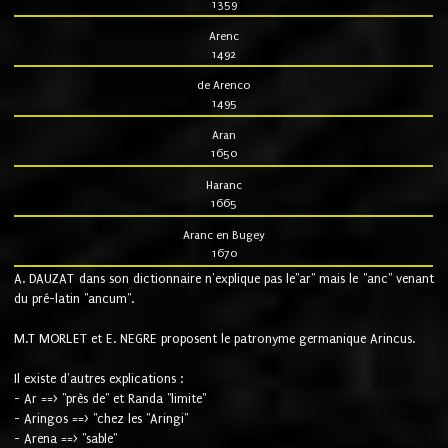
1359
Arenc
1492
de Arenco
1495
Aran
1650
Haranc
1665
Aranc en Bugey
1670
A. DAUZAT dans son dictionnaire n'explique pas le"ar" mais le "anc" venant
du pré-latin "ancum".
M.T MORLET et E. NEGRE proposent le patronyme germanique Arincus.
Il existe d'autres explications :
- Ar ==> "près de" et Randa "limite"
- Aringos ==> "chez les "Aringi"
- Arena ==> "sable"