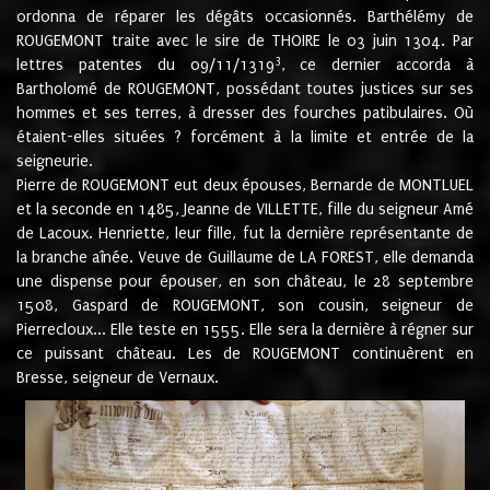
ordonna de réparer les dégâts occasionnés. Barthélémy de
ROUGEMONT traite avec le sire de THOIRE le 03 juin 1304. Par
3
lettres patentes du 09/11/1319
, ce dernier accorda à
Bartholomé de ROUGEMONT, possédant toutes justices sur ses
hommes et ses terres, à dresser des fourches patibulaires. Où
étaient-elles situées ? forcément à la limite et entrée de la
seigneurie.
Pierre de ROUGEMONT eut deux épouses, Bernarde de MONTLUEL
et la seconde en 1485, Jeanne de VILLETTE, fille du seigneur Amé
de Lacoux. Henriette, leur fille, fut la dernière représentante de
la branche aînée. Veuve de Guillaume de LA FOREST, elle demanda
une dispense pour épouser, en son château, le 28 septembre
1508, Gaspard de ROUGEMONT, son cousin, seigneur de
Pierrecloux... Elle teste en 1555. Elle sera la dernière à régner sur
ce puissant château. Les de ROUGEMONT continuèrent en
Bresse, seigneur de Vernaux.