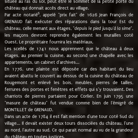
située au ras du sol, peut être le sommet de la petite porte du
château qui donnait accès direct au village.
6
Par acte notarié
, appelé "prix fait" de 1626 Jean François de
GRENAUD fait exécuter des réparations dans la tour Est du
château, celle menant aux étages, "
depuis le pied jusqu'à la sime
".
les maçons devront reprendre également les murailles coté
Ouest. Le propriétaire fournira les matériaux.
Les scellés de 1741 nous apprennent que le château à deux
étages, au premier la cuisine, au second une chapelle avec les
appartements, un cabinet d'archives...
En 1776, une plainte est déposée car des habitant du lieu
avaient abattu le couvert au dessus de la cuisine du château de
Rougemont et enlevé les bois, meubles, pierres de tailles,
ferrures des portes et fenêtres et effets qui s’y trouvaient. Des
charriots de pierres partaient pour Corlier. En juin 1795 une
"masure de château" fut vendue comme bien de l'émigré de
MONTILLET de GRENAUD.
Dans un acte de 1784 il est fait mention d'une tour coté Sud du
village... Il devait exister deux tours dissociées du château, l'une
au nord, l'autre au sud. Ce qui parait normal au vu de la grandeur
du château en toutes justices.