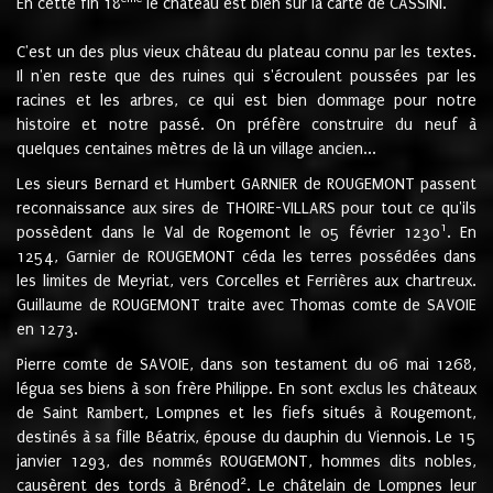
En cette fin 18
le château est bien sur la carte de CASSINI.
C'est un des plus vieux château du plateau connu par les textes.
Il n'en reste que des ruines qui s'écroulent poussées par les
racines et les arbres, ce qui est bien dommage pour notre
histoire et notre passé. On préfère construire du neuf à
quelques centaines mètres de là un village ancien...
Les sieurs Bernard et Humbert GARNIER de ROUGEMONT passent
reconnaissance aux sires de THOIRE-VILLARS pour tout ce qu'ils
1
possèdent dans le Val de Rogemont le 05 février 1230
. En
1254, Garnier de ROUGEMONT céda les terres possédées dans
les limites de Meyriat, vers Corcelles et Ferrières aux chartreux.
Guillaume de ROUGEMONT traite avec Thomas comte de SAVOIE
en 1273.
Pierre comte de SAVOIE, dans son testament du 06 mai 1268,
légua ses biens à son frère Philippe. En sont exclus les châteaux
de Saint Rambert, Lompnes et les fiefs situés à Rougemont,
destinés à sa fille Béatrix, épouse du dauphin du Viennois. Le 15
janvier 1293, des nommés ROUGEMONT, hommes dits nobles,
2
causèrent des tords à Brénod
. Le châtelain de Lompnes leur