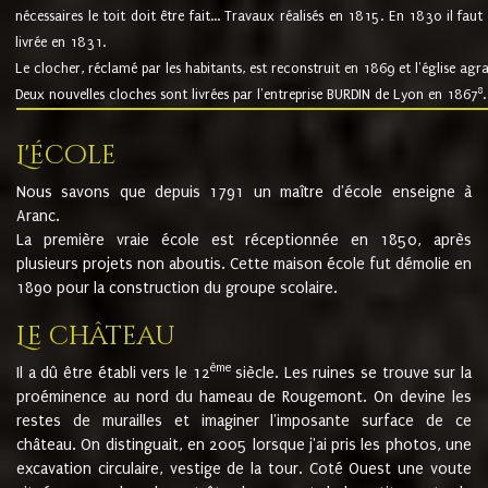
nécessaires le toit doit être fait... Travaux réalisés en 1815. En 1830 il faut
livrée en 1831.
Le clocher, réclamé par les habitants, est reconstruit en 1869 et l'église agr
8
Deux nouvelles cloches sont livrées par l'entreprise BURDIN de Lyon en 1867
.
L'école
Nous savons que depuis 1791 un maître d'école enseigne à
Aranc.
La première vraie école est réceptionnée en 1850, après
plusieurs projets non aboutis. Cette maison école fut démolie en
1890 pour la construction du groupe scolaire.
Le château
ème
Il a dû être établi vers le 12
siècle. Les ruines se trouve sur la
proéminence au nord du hameau de Rougemont. On devine les
restes de murailles et imaginer l'imposante surface de ce
château. On distinguait, en 2005 lorsque j'ai pris les photos, une
excavation circulaire, vestige de la tour. Coté Ouest une voute