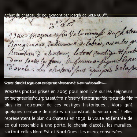
10
Achat du château de Rougemont par Joseph de GRENAUD
.
"l'an mil six cent soixante treze le ving neuvième jour du mois de novemb
nommé fut présent Messire Claude Guillaume de Moyriat chevalier baron de 
vend, purement simplement et irrevocablement a monseigneur monsieur Jose
et chavannes conseiller du roy au parlement de Bourgogne, present et accept
que le dit seigneur Baron de la Vellière a sur ses hommes, indivisables et fi
de la Velliere tout ainsi et comme le dit seigneur Baron et ses hauteurs e
présent......"
suivent les rentes, donation des terriers, etc... au prix de 880 livre louis d'or
Ci contre les signatures des vendeurs, acheteurs, témoins....
9.
vente du château de Rougemont comme bien national
Voici les photos prises en 2005 pour mon livre sur les seigneurs
"3ème lot
une mazure assez volumineuse du chateau de Rougemond, entierement delabré, avec près et hermitur
et seigneuries du plateau. Je n'ose y retourner de peur de ne
plus rien retrouver de ces vestiges historiques... Alors qu'à
quelques centaine de mètres on construit du vieux neuf ! elles
représentent le plan du château en 1838, la voute et l'entrée de
ce qui ressemble à une porte, le chemin d'accès, les murailles,
surtout celles Nord Est et Nord Ouest les mieux conservées.