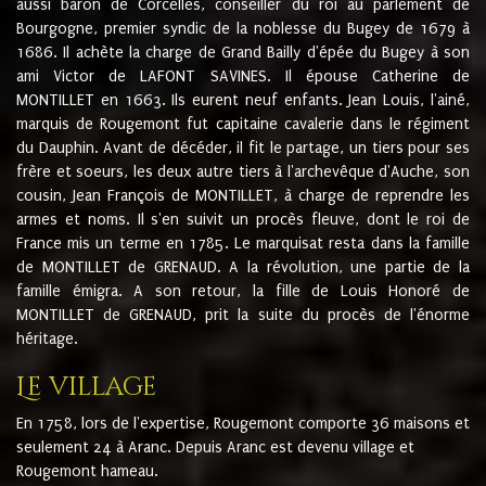
aussi baron de Corcelles, conseiller du roi au parlement de
Bourgogne, premier syndic de la noblesse du Bugey de 1679 à
1686. Il achète la charge de Grand Bailly d'épée du Bugey à son
ami Victor de LAFONT SAVINES. Il épouse Catherine de
MONTILLET en 1663. Ils eurent neuf enfants. Jean Louis, l'ainé,
marquis de Rougemont fut capitaine cavalerie dans le régiment
du Dauphin. Avant de décéder, il fit le partage, un tiers pour ses
frère et soeurs, les deux autre tiers à l'archevêque d'Auche, son
cousin, Jean François de MONTILLET, à charge de reprendre les
armes et noms. Il s'en suivit un procès fleuve, dont le roi de
France mis un terme en 1785. Le marquisat resta dans la famille
de MONTILLET de GRENAUD. A la révolution, une partie de la
famille émigra. A son retour, la fille de Louis Honoré de
MONTILLET de GRENAUD, prit la suite du procès de l'énorme
héritage.
Le village
En 1758, lors de l'expertise, Rougemont comporte 36 maisons et
seulement 24 à Aranc. Depuis Aranc est devenu village et
Rougemont hameau.