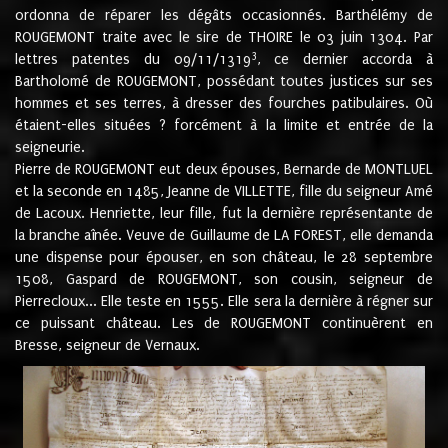
ordonna de réparer les dégâts occasionnés. Barthélémy de
ROUGEMONT traite avec le sire de THOIRE le 03 juin 1304. Par
3
lettres patentes du 09/11/1319
, ce dernier accorda à
Bartholomé de ROUGEMONT, possédant toutes justices sur ses
hommes et ses terres, à dresser des fourches patibulaires. Où
étaient-elles situées ? forcément à la limite et entrée de la
seigneurie.
Pierre de ROUGEMONT eut deux épouses, Bernarde de MONTLUEL
et la seconde en 1485, Jeanne de VILLETTE, fille du seigneur Amé
de Lacoux. Henriette, leur fille, fut la dernière représentante de
la branche aînée. Veuve de Guillaume de LA FOREST, elle demanda
une dispense pour épouser, en son château, le 28 septembre
1508, Gaspard de ROUGEMONT, son cousin, seigneur de
Pierrecloux... Elle teste en 1555. Elle sera la dernière à régner sur
ce puissant château. Les de ROUGEMONT continuèrent en
Bresse, seigneur de Vernaux.