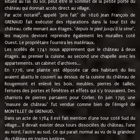
située au ras du sol, peut être le sommet de la petite porte du
château qui donnait accès direct au village.
6
Par acte notarié
, appelé "prix fait" de 1626 Jean François de
GRENAUD fait exécuter des réparations dans la tour Est du
château, celle menant aux étages, "
depuis le pied jusqu'à la sime
".
les maçons devront reprendre également les murailles coté
Ouest. Le propriétaire fournira les matériaux.
Les scellés de 1741 nous apprennent que le château à deux
étages, au premier la cuisine, au second une chapelle avec les
appartements, un cabinet d'archives...
En 1776, une plainte est déposée car des habitant du lieu
avaient abattu le couvert au dessus de la cuisine du château de
Rougemont et enlevé les bois, meubles, pierres de tailles,
ferrures des portes et fenêtres et effets qui s’y trouvaient. Des
charriots de pierres partaient pour Corlier. En juin 1795 une
"masure de château" fut vendue comme bien de l'émigré de
MONTILLET de GRENAUD.
Dans un acte de 1784 il est fait mention d'une tour coté Sud du
village... Il devait exister deux tours dissociées du château, l'une
au nord, l'autre au sud. Ce qui parait normal au vu de la grandeur
du château en toutes justices.