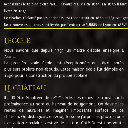
nécessaires le toit doit être fait... Travaux réalisés en 1815. En 1830 il faut
livrée en 1831.
Le clocher, réclamé par les habitants, est reconstruit en 1869 et l'église agr
8
Deux nouvelles cloches sont livrées par l'entreprise BURDIN de Lyon en 1867
.
L'école
Nous savons que depuis 1791 un maître d'école enseigne à
Aranc.
La première vraie école est réceptionnée en 1850, après
plusieurs projets non aboutis. Cette maison école fut démolie en
1890 pour la construction du groupe scolaire.
Le château
ème
Il a dû être établi vers le 12
siècle. Les ruines se trouve sur la
proéminence au nord du hameau de Rougemont. On devine les
restes de murailles et imaginer l'imposante surface de ce
château. On distinguait, en 2005 lorsque j'ai pris les photos, une
excavation circulaire, vestige de la tour. Coté Ouest une voute