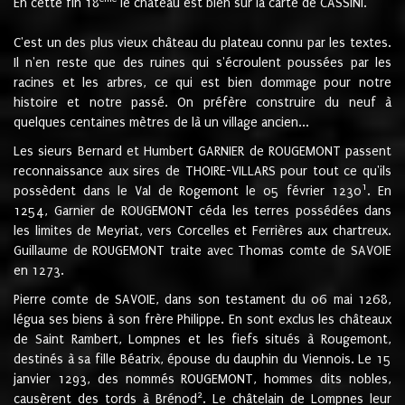
En cette fin 18
le château est bien sur la carte de CASSINI.
C'est un des plus vieux château du plateau connu par les textes.
Il n'en reste que des ruines qui s'écroulent poussées par les
racines et les arbres, ce qui est bien dommage pour notre
histoire et notre passé. On préfère construire du neuf à
quelques centaines mètres de là un village ancien...
Les sieurs Bernard et Humbert GARNIER de ROUGEMONT passent
reconnaissance aux sires de THOIRE-VILLARS pour tout ce qu'ils
1
possèdent dans le Val de Rogemont le 05 février 1230
. En
1254, Garnier de ROUGEMONT céda les terres possédées dans
les limites de Meyriat, vers Corcelles et Ferrières aux chartreux.
Guillaume de ROUGEMONT traite avec Thomas comte de SAVOIE
en 1273.
Pierre comte de SAVOIE, dans son testament du 06 mai 1268,
légua ses biens à son frère Philippe. En sont exclus les châteaux
de Saint Rambert, Lompnes et les fiefs situés à Rougemont,
destinés à sa fille Béatrix, épouse du dauphin du Viennois. Le 15
janvier 1293, des nommés ROUGEMONT, hommes dits nobles,
2
causèrent des tords à Brénod
. Le châtelain de Lompnes leur