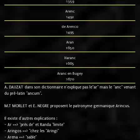
1359
Arenc
1492
de Arenco
1495
Aran
1650
Haranc
1665
Aranc en Bugey
1670
A. DAUZAT dans son dictionnaire n'explique pas le"ar" mais le "anc" venant
du pré-latin "ancum".
M.T MORLET et E. NEGRE proposent le patronyme germanique Arincus.
Il existe d'autres explications :
- Ar ==> "près de" et Randa "limite"
- Aringos ==> "chez les "Aringi"
- Arena ==> "sable"