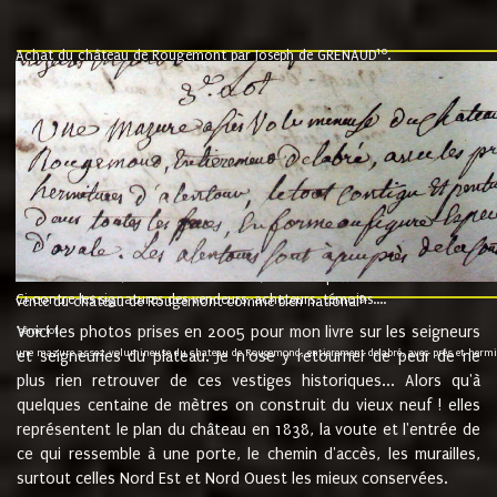
10
Achat du château de Rougemont par Joseph de GRENAUD
.
"l'an mil six cent soixante treze le ving neuvième jour du mois de novemb
nommé fut présent Messire Claude Guillaume de Moyriat chevalier baron de 
vend, purement simplement et irrevocablement a monseigneur monsieur Jose
et chavannes conseiller du roy au parlement de Bourgogne, present et accept
que le dit seigneur Baron de la Vellière a sur ses hommes, indivisables et fi
de la Velliere tout ainsi et comme le dit seigneur Baron et ses hauteurs e
présent......"
suivent les rentes, donation des terriers, etc... au prix de 880 livre louis d'or
Ci contre les signatures des vendeurs, acheteurs, témoins....
9.
vente du château de Rougemont comme bien national
Voici les photos prises en 2005 pour mon livre sur les seigneurs
"3ème lot
une mazure assez volumineuse du chateau de Rougemond, entierement delabré, avec près et hermitur
et seigneuries du plateau. Je n'ose y retourner de peur de ne
plus rien retrouver de ces vestiges historiques... Alors qu'à
quelques centaine de mètres on construit du vieux neuf ! elles
représentent le plan du château en 1838, la voute et l'entrée de
ce qui ressemble à une porte, le chemin d'accès, les murailles,
surtout celles Nord Est et Nord Ouest les mieux conservées.