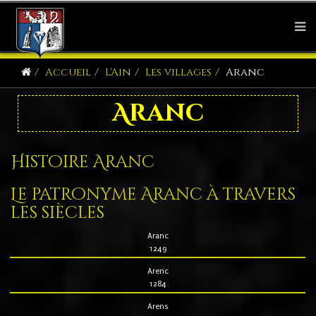
Accueil
L'Ain
Les villages
Aranc
Aranc
Histoire Aranc
Le patronyme Aranc à travers
les siècles
Aranc
1249
Arenc
1284
Arens