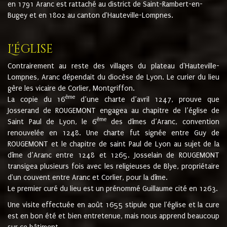
en 1791 Aranc est rattaché au district de Saint-Rambert-en-
Bugey et en 1802 au canton d'Hauteville-Lompnes.
L'église
Contrairement au reste des villages du plateau d'Hauteville-
Lompnes, Aranc dépendait du diocèse de Lyon. Le curier du lieu
gère les vicaire de Corlier, Montgriffon.
ème
La copie du 16
d’une charte d’avril 1247, prouve que
Josserand de ROUGEMONT engagea au chapitre de l’église de
ème
Saint Paul de Lyon, le 6
des dîmes d’Aranc, convention
renouvelée en 1248. Une charte fut signée entre Guy de
ROUGEMONT et le chapitre de saint Paul de Lyon au sujet de la
dîme d’Aranc entre 1248 et 1265. Josselain de ROUGEMONT
transigea plusieurs fois avec les religieuses de Blye, propriétaire
d'un couvent entre Aranc et Corlier, pour la dîme.
Le premier curé du lieu est un prénommé Guillaume cité en 1263.
Une visite effectuée en août 1655 stipule que l'église et la cure
est en bon été et bien entretenue, mais nous apprend beaucoup