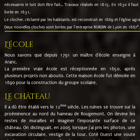
nécessaires le toit doit être fait... Travaux réalisés en 1815. En 1830 il faut
livrée en 1831.
Le clocher, réclamé par les habitants, est reconstruit en 1869 et l'église agr
8
Deux nouvelles cloches sont livrées par l'entreprise BURDIN de Lyon en 1867
.
L'école
Nous savons que depuis 1791 un maître d'école enseigne à
Aranc.
La première vraie école est réceptionnée en 1850, après
plusieurs projets non aboutis. Cette maison école fut démolie en
1890 pour la construction du groupe scolaire.
Le château
ème
Il a dû être établi vers le 12
siècle. Les ruines se trouve sur la
proéminence au nord du hameau de Rougemont. On devine les
restes de murailles et imaginer l'imposante surface de ce
château. On distinguait, en 2005 lorsque j'ai pris les photos, une
excavation circulaire, vestige de la tour. Coté Ouest une voute