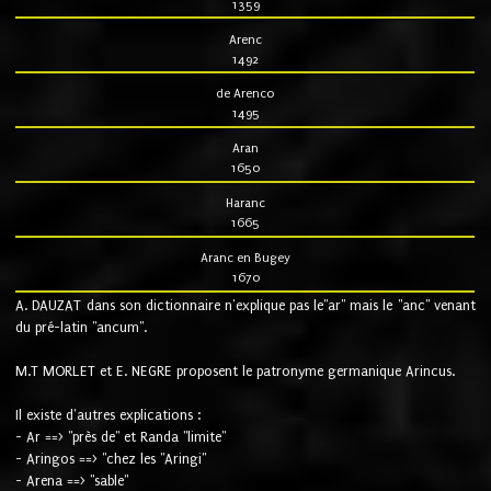
1359
Arenc
1492
de Arenco
1495
Aran
1650
Haranc
1665
Aranc en Bugey
1670
A. DAUZAT dans son dictionnaire n'explique pas le"ar" mais le "anc" venant
du pré-latin "ancum".
M.T MORLET et E. NEGRE proposent le patronyme germanique Arincus.
Il existe d'autres explications :
- Ar ==> "près de" et Randa "limite"
- Aringos ==> "chez les "Aringi"
- Arena ==> "sable"