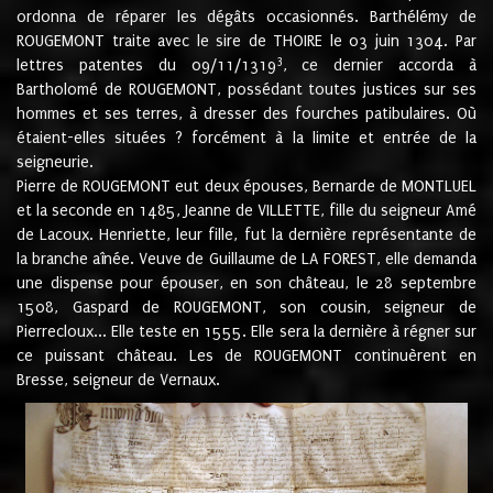
ordonna de réparer les dégâts occasionnés. Barthélémy de
ROUGEMONT traite avec le sire de THOIRE le 03 juin 1304. Par
3
lettres patentes du 09/11/1319
, ce dernier accorda à
Bartholomé de ROUGEMONT, possédant toutes justices sur ses
hommes et ses terres, à dresser des fourches patibulaires. Où
étaient-elles situées ? forcément à la limite et entrée de la
seigneurie.
Pierre de ROUGEMONT eut deux épouses, Bernarde de MONTLUEL
et la seconde en 1485, Jeanne de VILLETTE, fille du seigneur Amé
de Lacoux. Henriette, leur fille, fut la dernière représentante de
la branche aînée. Veuve de Guillaume de LA FOREST, elle demanda
une dispense pour épouser, en son château, le 28 septembre
1508, Gaspard de ROUGEMONT, son cousin, seigneur de
Pierrecloux... Elle teste en 1555. Elle sera la dernière à régner sur
ce puissant château. Les de ROUGEMONT continuèrent en
Bresse, seigneur de Vernaux.