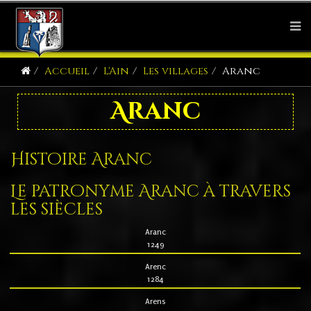
Accueil
L'Ain
Les villages
Aranc
Aranc
Histoire Aranc
Le patronyme Aranc à travers
les siècles
Aranc
1249
Arenc
1284
Arens