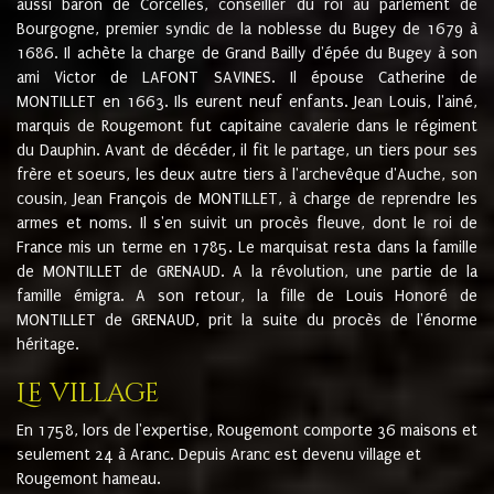
aussi baron de Corcelles, conseiller du roi au parlement de
Bourgogne, premier syndic de la noblesse du Bugey de 1679 à
1686. Il achète la charge de Grand Bailly d'épée du Bugey à son
ami Victor de LAFONT SAVINES. Il épouse Catherine de
MONTILLET en 1663. Ils eurent neuf enfants. Jean Louis, l'ainé,
marquis de Rougemont fut capitaine cavalerie dans le régiment
du Dauphin. Avant de décéder, il fit le partage, un tiers pour ses
frère et soeurs, les deux autre tiers à l'archevêque d'Auche, son
cousin, Jean François de MONTILLET, à charge de reprendre les
armes et noms. Il s'en suivit un procès fleuve, dont le roi de
France mis un terme en 1785. Le marquisat resta dans la famille
de MONTILLET de GRENAUD. A la révolution, une partie de la
famille émigra. A son retour, la fille de Louis Honoré de
MONTILLET de GRENAUD, prit la suite du procès de l'énorme
héritage.
Le village
En 1758, lors de l'expertise, Rougemont comporte 36 maisons et
seulement 24 à Aranc. Depuis Aranc est devenu village et
Rougemont hameau.