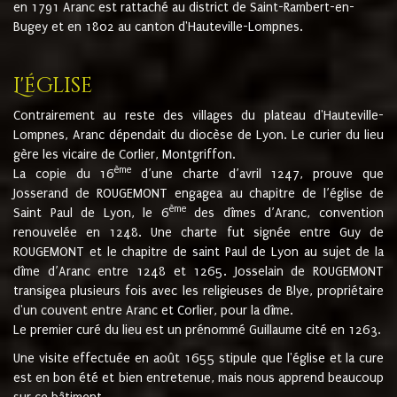
en 1791 Aranc est rattaché au district de Saint-Rambert-en-
Bugey et en 1802 au canton d'Hauteville-Lompnes.
L'église
Contrairement au reste des villages du plateau d'Hauteville-
Lompnes, Aranc dépendait du diocèse de Lyon. Le curier du lieu
gère les vicaire de Corlier, Montgriffon.
ème
La copie du 16
d’une charte d’avril 1247, prouve que
Josserand de ROUGEMONT engagea au chapitre de l’église de
ème
Saint Paul de Lyon, le 6
des dîmes d’Aranc, convention
renouvelée en 1248. Une charte fut signée entre Guy de
ROUGEMONT et le chapitre de saint Paul de Lyon au sujet de la
dîme d’Aranc entre 1248 et 1265. Josselain de ROUGEMONT
transigea plusieurs fois avec les religieuses de Blye, propriétaire
d'un couvent entre Aranc et Corlier, pour la dîme.
Le premier curé du lieu est un prénommé Guillaume cité en 1263.
Une visite effectuée en août 1655 stipule que l'église et la cure
est en bon été et bien entretenue, mais nous apprend beaucoup