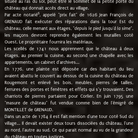
située au ras du sol, peut être le sommet de la petite porte du
château qui donnait accès direct au village.
6
Par acte notarié
, appelé "prix fait" de 1626 Jean François de
GRENAUD fait exécuter des réparations dans la tour Est du
château, celle menant aux étages, "
depuis le pied jusqu'à la sime
".
les maçons devront reprendre également les murailles coté
Ouest. Le propriétaire fournira les matériaux.
Les scellés de 1741 nous apprennent que le château à deux
étages, au premier la cuisine, au second une chapelle avec les
appartements, un cabinet d'archives...
En 1776, une plainte est déposée car des habitant du lieu
avaient abattu le couvert au dessus de la cuisine du château de
Rougemont et enlevé les bois, meubles, pierres de tailles,
ferrures des portes et fenêtres et effets qui s’y trouvaient. Des
charriots de pierres partaient pour Corlier. En juin 1795 une
"masure de château" fut vendue comme bien de l'émigré de
MONTILLET de GRENAUD.
Dans un acte de 1784 il est fait mention d'une tour coté Sud du
village... Il devait exister deux tours dissociées du château, l'une
au nord, l'autre au sud. Ce qui parait normal au vu de la grandeur
du château en toutes justices.