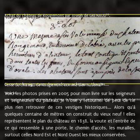
10
Achat du château de Rougemont par Joseph de GRENAUD
.
"l'an mil six cent soixante treze le ving neuvième jour du mois de novemb
nommé fut présent Messire Claude Guillaume de Moyriat chevalier baron de 
vend, purement simplement et irrevocablement a monseigneur monsieur Jose
et chavannes conseiller du roy au parlement de Bourgogne, present et accept
que le dit seigneur Baron de la Vellière a sur ses hommes, indivisables et fi
de la Velliere tout ainsi et comme le dit seigneur Baron et ses hauteurs e
présent......"
suivent les rentes, donation des terriers, etc... au prix de 880 livre louis d'or
Ci contre les signatures des vendeurs, acheteurs, témoins....
9.
vente du château de Rougemont comme bien national
Voici les photos prises en 2005 pour mon livre sur les seigneurs
"3ème lot
une mazure assez volumineuse du chateau de Rougemond, entierement delabré, avec près et hermitur
et seigneuries du plateau. Je n'ose y retourner de peur de ne
plus rien retrouver de ces vestiges historiques... Alors qu'à
quelques centaine de mètres on construit du vieux neuf ! elles
représentent le plan du château en 1838, la voute et l'entrée de
ce qui ressemble à une porte, le chemin d'accès, les murailles,
surtout celles Nord Est et Nord Ouest les mieux conservées.