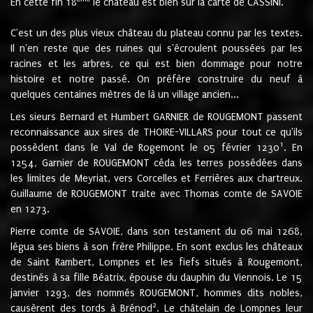
En cette fin 18
le château est bien sur la carte de CASSINI.
C'est un des plus vieux château du plateau connu par les textes.
Il n'en reste que des ruines qui s'écroulent poussées par les
racines et les arbres, ce qui est bien dommage pour notre
histoire et notre passé. On préfère construire du neuf à
quelques centaines mètres de là un village ancien...
Les sieurs Bernard et Humbert GARNIER de ROUGEMONT passent
reconnaissance aux sires de THOIRE-VILLARS pour tout ce qu'ils
1
possèdent dans le Val de Rogemont le 05 février 1230
. En
1254, Garnier de ROUGEMONT céda les terres possédées dans
les limites de Meyriat, vers Corcelles et Ferrières aux chartreux.
Guillaume de ROUGEMONT traite avec Thomas comte de SAVOIE
en 1273.
Pierre comte de SAVOIE, dans son testament du 06 mai 1268,
légua ses biens à son frère Philippe. En sont exclus les châteaux
de Saint Rambert, Lompnes et les fiefs situés à Rougemont,
destinés à sa fille Béatrix, épouse du dauphin du Viennois. Le 15
janvier 1293, des nommés ROUGEMONT, hommes dits nobles,
2
causèrent des tords à Brénod
. Le châtelain de Lompnes leur