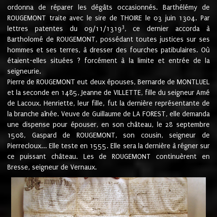
ordonna de réparer les dégâts occasionnés. Barthélémy de
ROUGEMONT traite avec le sire de THOIRE le 03 juin 1304. Par
3
lettres patentes du 09/11/1319
, ce dernier accorda à
Bartholomé de ROUGEMONT, possédant toutes justices sur ses
hommes et ses terres, à dresser des fourches patibulaires. Où
étaient-elles situées ? forcément à la limite et entrée de la
seigneurie.
Pierre de ROUGEMONT eut deux épouses, Bernarde de MONTLUEL
et la seconde en 1485, Jeanne de VILLETTE, fille du seigneur Amé
de Lacoux. Henriette, leur fille, fut la dernière représentante de
la branche aînée. Veuve de Guillaume de LA FOREST, elle demanda
une dispense pour épouser, en son château, le 28 septembre
1508, Gaspard de ROUGEMONT, son cousin, seigneur de
Pierrecloux... Elle teste en 1555. Elle sera la dernière à régner sur
ce puissant château. Les de ROUGEMONT continuèrent en
Bresse, seigneur de Vernaux.