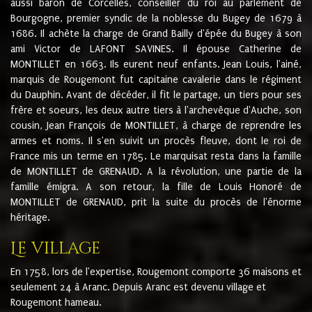
aussi baron de Corcelles, conseiller du roi au parlement de
Bourgogne, premier syndic de la noblesse du Bugey de 1679 à
1686. Il achète la charge de Grand Bailly d'épée du Bugey à son
ami Victor de LAFONT SAVINES. Il épouse Catherine de
MONTILLET en 1663. Ils eurent neuf enfants. Jean Louis, l'ainé,
marquis de Rougemont fut capitaine cavalerie dans le régiment
du Dauphin. Avant de décéder, il fit le partage, un tiers pour ses
frère et soeurs, les deux autre tiers à l'archevêque d'Auche, son
cousin, Jean François de MONTILLET, à charge de reprendre les
armes et noms. Il s'en suivit un procès fleuve, dont le roi de
France mis un terme en 1785. Le marquisat resta dans la famille
de MONTILLET de GRENAUD. A la révolution, une partie de la
famille émigra. A son retour, la fille de Louis Honoré de
MONTILLET de GRENAUD, prit la suite du procès de l'énorme
héritage.
Le village
En 1758, lors de l'expertise, Rougemont comporte 36 maisons et
seulement 24 à Aranc. Depuis Aranc est devenu village et
Rougemont hameau.