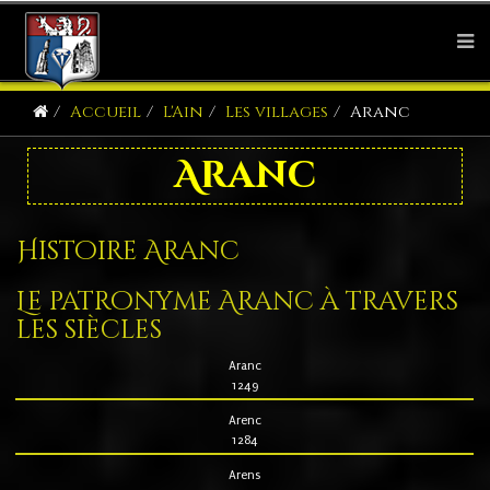
Accueil
L'Ain
Les villages
Aranc
Aranc
Histoire Aranc
Le patronyme Aranc à travers
les siècles
Aranc
1249
Arenc
1284
Arens