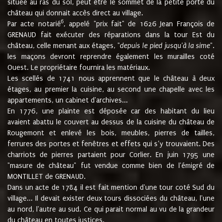
située au ras du sol, peut être le sommet de la petite porte du
château qui donnait accès direct au village.
6
Par acte notarié
, appelé "prix fait" de 1626 Jean François de
GRENAUD fait exécuter des réparations dans la tour Est du
château, celle menant aux étages, "
depuis le pied jusqu'à la sime
".
les maçons devront reprendre également les murailles coté
Ouest. Le propriétaire fournira les matériaux.
Les scellés de 1741 nous apprennent que le château à deux
étages, au premier la cuisine, au second une chapelle avec les
appartements, un cabinet d'archives...
En 1776, une plainte est déposée car des habitant du lieu
avaient abattu le couvert au dessus de la cuisine du château de
Rougemont et enlevé les bois, meubles, pierres de tailles,
ferrures des portes et fenêtres et effets qui s’y trouvaient. Des
charriots de pierres partaient pour Corlier. En juin 1795 une
"masure de château" fut vendue comme bien de l'émigré de
MONTILLET de GRENAUD.
Dans un acte de 1784 il est fait mention d'une tour coté Sud du
village... Il devait exister deux tours dissociées du château, l'une
au nord, l'autre au sud. Ce qui parait normal au vu de la grandeur
du château en toutes justices.