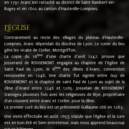
en 1791 Aranc est rattaché au district de Saint-Rambert-en-
Bugey et en 1802 au canton d'Hauteville-Lompnes.
L'église
Contrairement au reste des villages du plateau d'Hauteville-
Lompnes, Aranc dépendait du diocèse de Lyon. Le curier du lieu
gère les vicaire de Corlier, Montgriffon.
ème
La copie du 16
d’une charte d’avril 1247, prouve que
Josserand de ROUGEMONT engagea au chapitre de l’église de
ème
Saint Paul de Lyon, le 6
des dîmes d’Aranc, convention
renouvelée en 1248. Une charte fut signée entre Guy de
ROUGEMONT et le chapitre de saint Paul de Lyon au sujet de la
dîme d’Aranc entre 1248 et 1265. Josselain de ROUGEMONT
transigea plusieurs fois avec les religieuses de Blye, propriétaire
d'un couvent entre Aranc et Corlier, pour la dîme.
Le premier curé du lieu est un prénommé Guillaume cité en 1263.
Une visite effectuée en août 1655 stipule que l'église et la cure
est en bon été et bien entretenue, mais nous apprend beaucoup