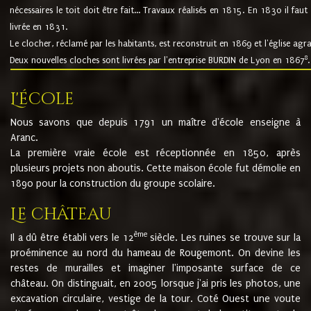
nécessaires le toit doit être fait... Travaux réalisés en 1815. En 1830 il faut
livrée en 1831.
Le clocher, réclamé par les habitants, est reconstruit en 1869 et l'église agr
8
Deux nouvelles cloches sont livrées par l'entreprise BURDIN de Lyon en 1867
.
L'école
Nous savons que depuis 1791 un maître d'école enseigne à
Aranc.
La première vraie école est réceptionnée en 1850, après
plusieurs projets non aboutis. Cette maison école fut démolie en
1890 pour la construction du groupe scolaire.
Le château
ème
Il a dû être établi vers le 12
siècle. Les ruines se trouve sur la
proéminence au nord du hameau de Rougemont. On devine les
restes de murailles et imaginer l'imposante surface de ce
château. On distinguait, en 2005 lorsque j'ai pris les photos, une
excavation circulaire, vestige de la tour. Coté Ouest une voute