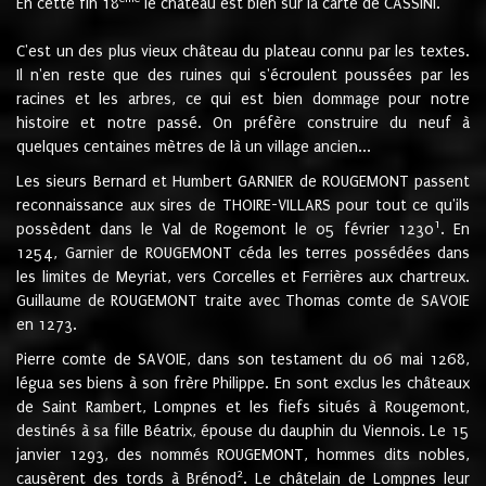
En cette fin 18
le château est bien sur la carte de CASSINI.
C'est un des plus vieux château du plateau connu par les textes.
Il n'en reste que des ruines qui s'écroulent poussées par les
racines et les arbres, ce qui est bien dommage pour notre
histoire et notre passé. On préfère construire du neuf à
quelques centaines mètres de là un village ancien...
Les sieurs Bernard et Humbert GARNIER de ROUGEMONT passent
reconnaissance aux sires de THOIRE-VILLARS pour tout ce qu'ils
1
possèdent dans le Val de Rogemont le 05 février 1230
. En
1254, Garnier de ROUGEMONT céda les terres possédées dans
les limites de Meyriat, vers Corcelles et Ferrières aux chartreux.
Guillaume de ROUGEMONT traite avec Thomas comte de SAVOIE
en 1273.
Pierre comte de SAVOIE, dans son testament du 06 mai 1268,
légua ses biens à son frère Philippe. En sont exclus les châteaux
de Saint Rambert, Lompnes et les fiefs situés à Rougemont,
destinés à sa fille Béatrix, épouse du dauphin du Viennois. Le 15
janvier 1293, des nommés ROUGEMONT, hommes dits nobles,
2
causèrent des tords à Brénod
. Le châtelain de Lompnes leur