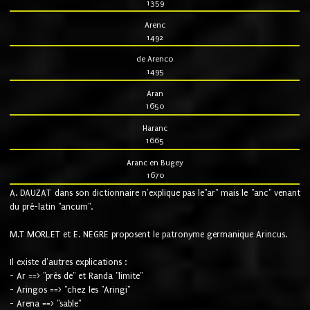
1359
Arenc
1492
de Arenco
1495
Aran
1650
Haranc
1665
Aranc en Bugey
1670
A. DAUZAT dans son dictionnaire n'explique pas le"ar" mais le "anc" venant
du pré-latin "ancum".
M.T MORLET et E. NEGRE proposent le patronyme germanique Arincus.
Il existe d'autres explications :
- Ar ==> "près de" et Randa "limite"
- Aringos ==> "chez les "Aringi"
- Arena ==> "sable"