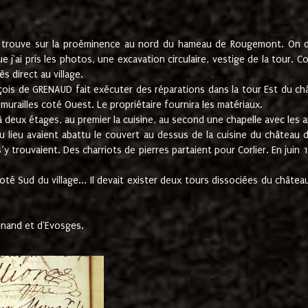
e trouve sur la proéminence au nord du hameau de Rougemont. On dev
 j'ai pris les photos, une excavation circulaire, vestige de la tour. 
 direct au village.
nçois de GRENAUD fait exécuter des réparations dans la tour Est du ch
urailles coté Ouest. Le propriétaire fournira les matériaux.
deux étages, au premier la cuisine, au second une chapelle avec les a
u lieu avaient abattu le couvert au dessus de la cuisine du château 
 s’y trouvaient. Des charriots de pierres partaient pour Corlier. En 
té Sud du village... Il devait exister deux tours dissociées du château,
inand et d'Evosges.