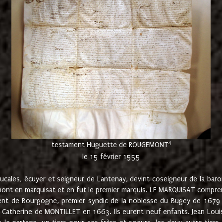
4
testament Huguette de ROUGEMONT
le 15 février 1555
cales, écuyer et seigneur de Lantenay, devint coseigneur de la bar
ont en marquisat et en fut le premier marquis. LE MARQUISAT comprenait
ement de Bourgogne, premier syndic de la noblesse du Bugey de 1679 à
Catherine de MONTILLET en 1663. Ils eurent neuf enfants. Jean Louis,