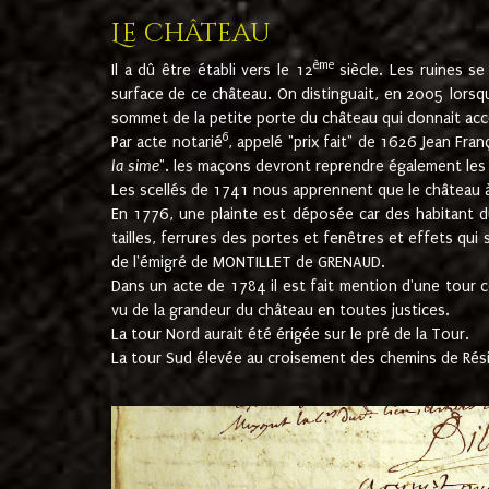
Le château
ème
Il a dû être établi vers le 12
siècle. Les ruines s
surface de ce château. On distinguait, en 2005 lorsque
sommet de la petite porte du château qui donnait accès
6
Par acte notarié
, appelé "prix fait" de 1626 Jean Fra
la sime
". les maçons devront reprendre également les m
Les scellés de 1741 nous apprennent que le château à 
En 1776, une plainte est déposée car des habitant d
tailles, ferrures des portes et fenêtres et effets qui
de l'émigré de MONTILLET de GRENAUD.
Dans un acte de 1784 il est fait mention d'une tour co
vu de la grandeur du château en toutes justices.
La tour Nord aurait été érigée sur le pré de la Tour.
La tour Sud élevée au croisement des chemins de Rés