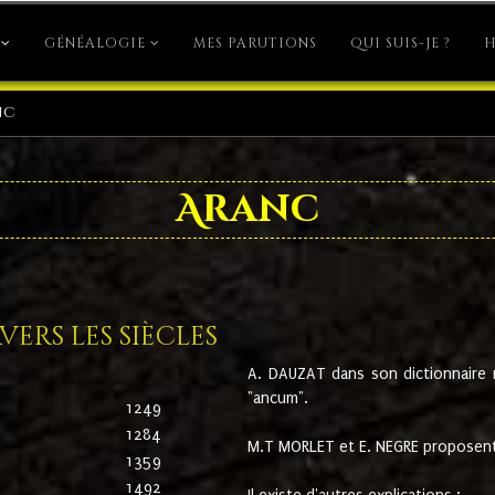
GÉNÉALOGIE
MES PARUTIONS
QUI SUIS-JE ?
H
nc
Aranc
ers les siècles
A. DAUZAT dans son dictionnaire n'
"ancum".
1249
1284
M.T MORLET et E. NEGRE proposent
1359
1492