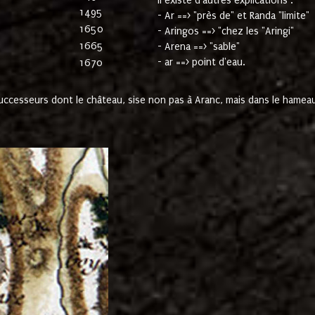
Il existe d'autres explications :
1495
- Ar ==> "près de" et Randa "limite"
1650
- Aringos ==> "chez les "Aringi"
1665
- Arena ==> "sable"
- ar ==> point d'eau.
1670
cesseurs dont le château, sise non pas à Aranc, mais dans le hameau 