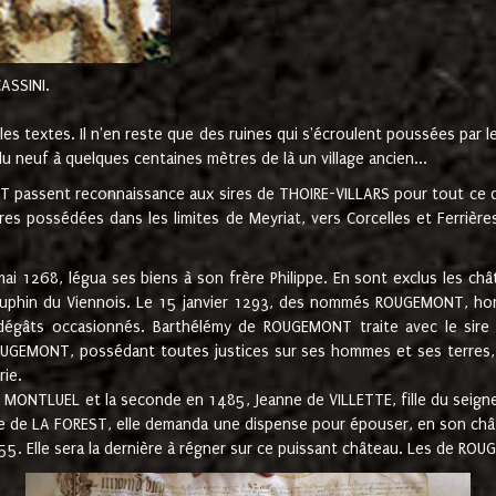
CASSINI.
es textes. Il n'en reste que des ruines qui s'écroulent poussées par 
u neuf à quelques centaines mètres de là un village ancien...
passent reconnaissance aux sires de THOIRE-VILLARS pour tout ce qu
es possédées dans les limites de Meyriat, vers Corcelles et Ferrièr
 1268, légua ses biens à son frère Philippe. En sont exclus les châ
dauphin du Viennois. Le 15 janvier 1293, des nommés ROUGEMONT, ho
dégâts occasionnés. Barthélémy de ROUGEMONT traite avec le sire 
UGEMONT, possédant toutes justices sur ses hommes et ses terres, à
rie.
NTLUEL et la seconde en 1485, Jeanne de VILLETTE, fille du seigneur 
ume de LA FOREST, elle demanda une dispense pour épouser, en son c
1555. Elle sera la dernière à régner sur ce puissant château. Les de 