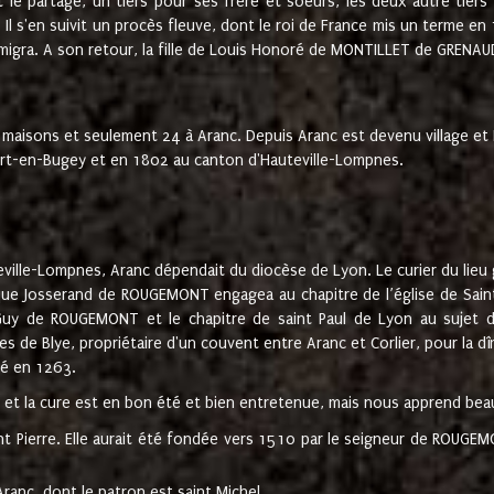
t le partage, un tiers pour ses frère et soeurs, les deux autre tiers
l s'en suivit un procès fleuve, dont le roi de France mis un terme en
émigra. A son retour, la fille de Louis Honoré de MONTILLET de GRENAUD
 maisons et seulement 24 à Aranc. Depuis Aranc est devenu village 
bert-en-Bugey et en 1802 au canton d'Hauteville-Lompnes.
ville-Lompnes, Aranc dépendait du diocèse de Lyon. Le curier du lieu g
que Josserand de ROUGEMONT engagea au chapitre de l’église de Saint
uy de ROUGEMONT et le chapitre de saint Paul de Lyon au sujet d
s de Blye, propriétaire d'un couvent entre Aranc et Corlier, pour la dî
té en 1263.
e et la cure est en bon été et bien entretenue, mais nous apprend be
aint Pierre. Elle aurait été fondée vers 1510 par le seigneur de RO
ranc, dont le patron est saint Michel.