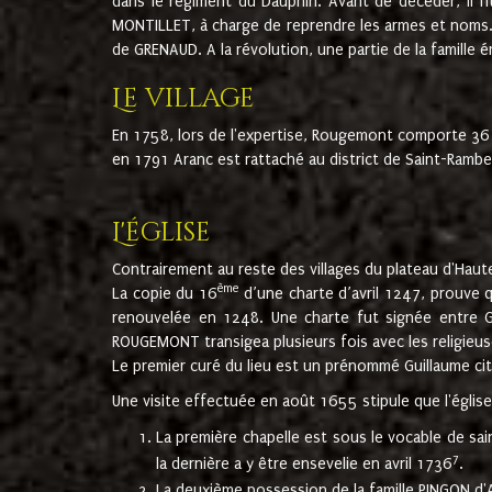
dans le régiment du Dauphin. Avant de décéder, il fi
MONTILLET, à charge de reprendre les armes et noms. I
de GRENAUD. A la révolution, une partie de la famille 
Le village
En 1758, lors de l'expertise, Rougemont comporte 36
en 1791 Aranc est rattaché au district de Saint-Ram
L'église
Contrairement au reste des villages du plateau d'Haute
ème
La copie du 16
d’une charte d’avril 1247, prouve 
renouvelée en 1248. Une charte fut signée entre G
ROUGEMONT transigea plusieurs fois avec les religieuse
Le premier curé du lieu est un prénommé Guillaume ci
Une visite effectuée en août 1655 stipule que l'églis
La première chapelle est sous le vocable de s
7
la dernière a y être ensevelie en avril 1736
.
La deuxième possession de la famille PINGON d'A