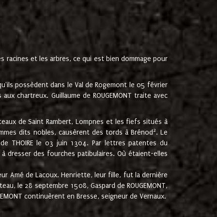
les racines et les arbres, ce qui est bien dommage pour
'ils possèdent dans le Val de Rogemont le 05 février
es aux chartreux. Guillaume de ROUGEMONT traite avec
teaux de Saint Rambert, Lompnes et les fiefs situés à
2
mmes dits nobles, causèrent des tords à Brénod
. Le
de THOIRE le 03 juin 1304. Par lettres patentes du
 dresser des fourches patibulaires. Où étaient-elles
Amé de Lacoux. Henriette, leur fille, fut la dernière
hâteau, le 28 septembre 1508, Gaspard de ROUGEMONT,
ROUGEMONT continuèrent en Bresse, seigneur de Vernaux.