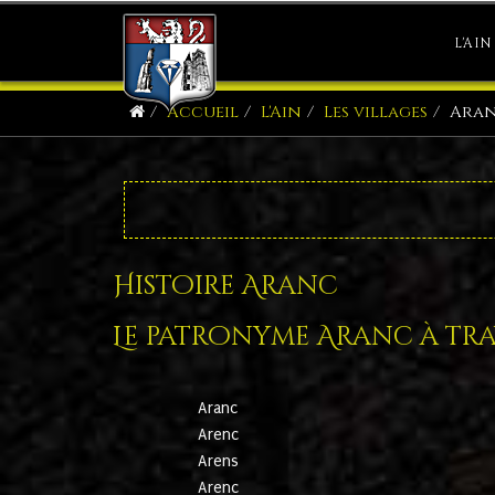
L'AIN
Accueil
L'Ain
Les villages
Ara
Histoire Aranc
Le patronyme Aranc à trav
Aranc
Arenc
Arens
Arenc