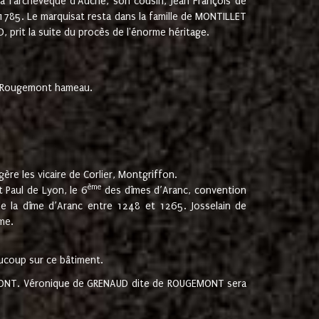
 à l'archevêque d'Auche, son cousin, Jean François de
 1785. Le marquisat resta dans la famille de MONTILLET
, prit la suite du procès de l'énorme héritage.
et Rougemont hameau.
ère les vicaire de Corlier, Montgriffon.
ème
 Paul de Lyon, le 6
des dîmes d’Aranc, convention
e la dîme d’Aranc entre 1248 et 1265. Josselain de
me.
aucoup sur ce bâtiment.
UGEMONT. Véronique de GRENAUD dite de ROUGEMONT sera