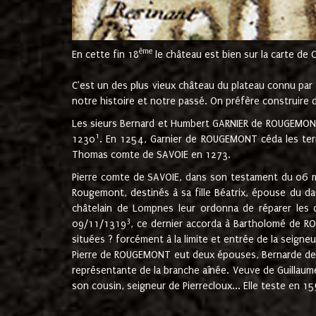
ème
En cette fin 18
le château est bien sur la carte de 
C'est un des plus vieux château du plateau connu par l
notre histoire et notre passé. On préfère construire d
Les sieurs Bernard et Humbert GARNIER de ROUGEMONT 
1
1230
. En 1254, Garnier de ROUGEMONT céda les terr
Thomas comte de SAVOIE en 1273.
Pierre comte de SAVOIE, dans son testament du 06 mai
Rougemont, destinés à sa fille Béatrix, épouse du 
châtelain de Lompnes leur ordonna de réparer les 
3
09/11/1319
, ce dernier accorda à Bartholomé de RO
situées ? forcément à la limite et entrée de la seigneu
Pierre de ROUGEMONT eut deux épouses, Bernarde de MO
représentante de la branche aînée. Veuve de Guilla
son cousin, seigneur de Pierrecloux... Elle teste en 