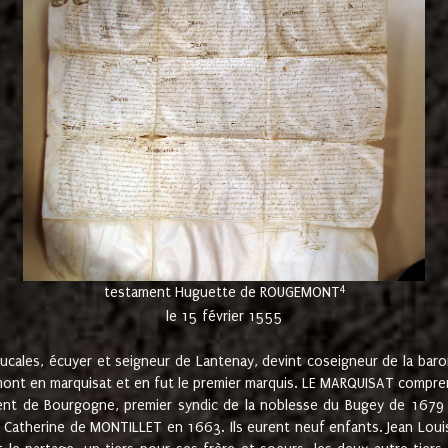
4
testament Huguette de ROUGEMONT
le 15 février 1555
cales, écuyer et seigneur de Lantenay, devint coseigneur de la bar
ont en marquisat et en fut le premier marquis. LE MARQUISAT comprenait
ement de Bourgogne, premier syndic de la noblesse du Bugey de 1679 à
Catherine de MONTILLET en 1663. Ils eurent neuf enfants. Jean Louis,