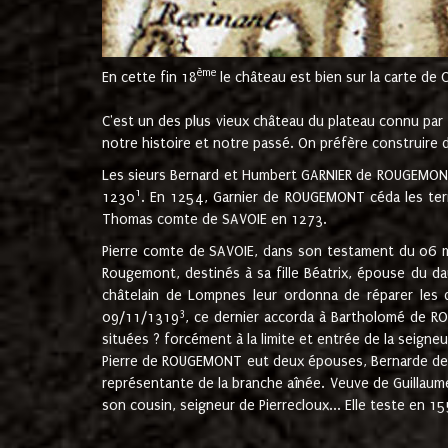
ème
En cette fin 18
le château est bien sur la carte de 
C'est un des plus vieux château du plateau connu par l
notre histoire et notre passé. On préfère construire d
Les sieurs Bernard et Humbert GARNIER de ROUGEMONT 
1
1230
. En 1254, Garnier de ROUGEMONT céda les terr
Thomas comte de SAVOIE en 1273.
Pierre comte de SAVOIE, dans son testament du 06 mai
Rougemont, destinés à sa fille Béatrix, épouse du 
châtelain de Lompnes leur ordonna de réparer les 
3
09/11/1319
, ce dernier accorda à Bartholomé de RO
situées ? forcément à la limite et entrée de la seigneu
Pierre de ROUGEMONT eut deux épouses, Bernarde de MO
représentante de la branche aînée. Veuve de Guilla
son cousin, seigneur de Pierrecloux... Elle teste en 