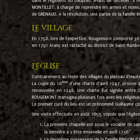
dans le régiment du Dauphin. Avant de décéder, il fi
MONTILLET, à charge de reprendre les armes et noms. I
de GRENAUD. A la révolution, une partie de la famille 
Le village
En 1758, lors de l'expertise, Rougemont comporte 36
en 1791 Aranc est rattaché au district de Saint-Ram
L'église
Contrairement au reste des villages du plateau d'Haute
ème
La copie du 16
d’une charte d’avril 1247, prouve 
renouvelée en 1248. Une charte fut signée entre G
ROUGEMONT transigea plusieurs fois avec les religieuse
Le premier curé du lieu est un prénommé Guillaume ci
Une visite effectuée en août 1655 stipule que l'églis
La première chapelle est sous le vocable de s
7
la dernière a y être ensevelie en avril 1736
.
La deuxième possession de la famille PINGON d'A