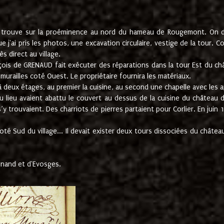
e trouve sur la proéminence au nord du hameau de Rougemont. On dev
 j'ai pris les photos, une excavation circulaire, vestige de la tour. 
 direct au village.
nçois de GRENAUD fait exécuter des réparations dans la tour Est du ch
urailles coté Ouest. Le propriétaire fournira les matériaux.
deux étages, au premier la cuisine, au second une chapelle avec les a
u lieu avaient abattu le couvert au dessus de la cuisine du château 
 s’y trouvaient. Des charriots de pierres partaient pour Corlier. En 
té Sud du village... Il devait exister deux tours dissociées du château,
inand et d'Evosges.