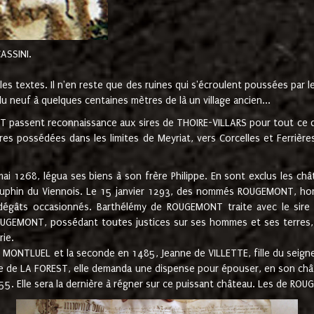
CASSINI.
es textes. Il n'en reste que des ruines qui s'écroulent poussées par 
u neuf à quelques centaines mètres de là un village ancien...
passent reconnaissance aux sires de THOIRE-VILLARS pour tout ce qu
es possédées dans les limites de Meyriat, vers Corcelles et Ferrièr
 1268, légua ses biens à son frère Philippe. En sont exclus les châ
dauphin du Viennois. Le 15 janvier 1293, des nommés ROUGEMONT, ho
dégâts occasionnés. Barthélémy de ROUGEMONT traite avec le sire 
UGEMONT, possédant toutes justices sur ses hommes et ses terres, à
rie.
NTLUEL et la seconde en 1485, Jeanne de VILLETTE, fille du seigneur 
ume de LA FOREST, elle demanda une dispense pour épouser, en son c
1555. Elle sera la dernière à régner sur ce puissant château. Les de 