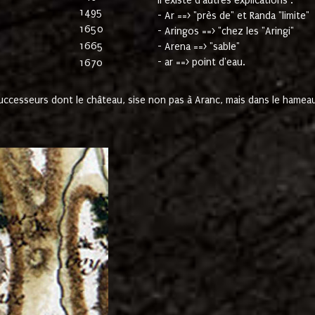
Il existe d'autres explications :
1495
- Ar ==> "près de" et Randa "limite"
1650
- Aringos ==> "chez les "Aringi"
1665
- Arena ==> "sable"
- ar ==> point d'eau.
1670
cesseurs dont le château, sise non pas à Aranc, mais dans le hameau 