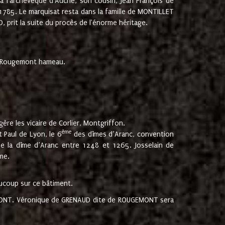
 à l'archevêque d'Auche, son cousin, Jean François de
 1785. Le marquisat resta dans la famille de MONTILLET
, prit la suite du procès de l'énorme héritage.
et Rougemont hameau.
ère les vicaire de Corlier, Montgriffon.
ème
 Paul de Lyon, le 6
des dîmes d’Aranc, convention
e la dîme d’Aranc entre 1248 et 1265. Josselain de
me.
aucoup sur ce bâtiment.
UGEMONT. Véronique de GRENAUD dite de ROUGEMONT sera