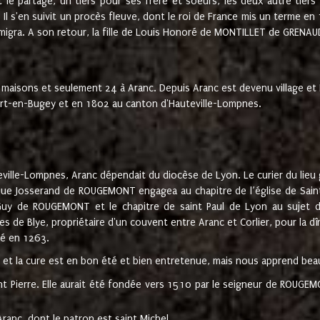
t le partage, un tiers pour ses frère et soeurs, les deux autre tiers
l s'en suivit un procès fleuve, dont le roi de France mis un terme en
émigra. A son retour, la fille de Louis Honoré de MONTILLET de GRENAUD
 maisons et seulement 24 à Aranc. Depuis Aranc est devenu village 
bert-en-Bugey et en 1802 au canton d'Hauteville-Lompnes.
ville-Lompnes, Aranc dépendait du diocèse de Lyon. Le curier du lieu g
que Josserand de ROUGEMONT engagea au chapitre de l’église de Saint
uy de ROUGEMONT et le chapitre de saint Paul de Lyon au sujet d
s de Blye, propriétaire d'un couvent entre Aranc et Corlier, pour la dî
té en 1263.
e et la cure est en bon été et bien entretenue, mais nous apprend be
aint Pierre. Elle aurait été fondée vers 1510 par le seigneur de RO
ranc, dont le patron est saint Michel.