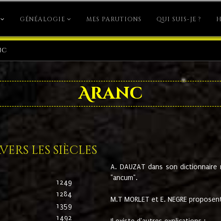
GÉNÉALOGIE
MES PARUTIONS
QUI SUIS-JE ?
H
nc
Aranc
ers les siècles
A. DAUZAT dans son dictionnaire n'
"ancum".
1249
1284
M.T MORLET et E. NEGRE proposent
1359
1492