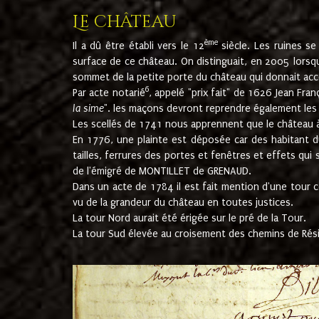
Le château
ème
Il a dû être établi vers le 12
siècle. Les ruines s
surface de ce château. On distinguait, en 2005 lorsque
sommet de la petite porte du château qui donnait accès
6
Par acte notarié
, appelé "prix fait" de 1626 Jean Fra
la sime
". les maçons devront reprendre également les m
Les scellés de 1741 nous apprennent que le château à 
En 1776, une plainte est déposée car des habitant d
tailles, ferrures des portes et fenêtres et effets qui
de l'émigré de MONTILLET de GRENAUD.
Dans un acte de 1784 il est fait mention d'une tour co
vu de la grandeur du château en toutes justices.
La tour Nord aurait été érigée sur le pré de la Tour.
La tour Sud élevée au croisement des chemins de Rés