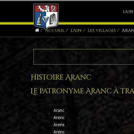
L'AIN
Accueil
L'Ain
Les villages
Ara
Histoire Aranc
Le patronyme Aranc à trav
Aranc
Arenc
Arens
Arenc