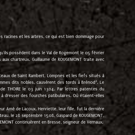
les racines et les arbres, ce qui est bien dommage pour
'ils possèdent dans le Val de Rogemont le 05 février
es aux chartreux. Guillaume de ROUGEMONT traite avec
teaux de Saint Rambert, Lompnes et les fiefs situés à
2
mmes dits nobles, causèrent des tords à Brénod
. Le
de THOIRE le 03 juin 1304. Par lettres patentes du
 dresser des fourches patibulaires. Où étaient-elles
Amé de Lacoux. Henriette, leur fille, fut la dernière
hâteau, le 28 septembre 1508, Gaspard de ROUGEMONT,
ROUGEMONT continuèrent en Bresse, seigneur de Vernaux.