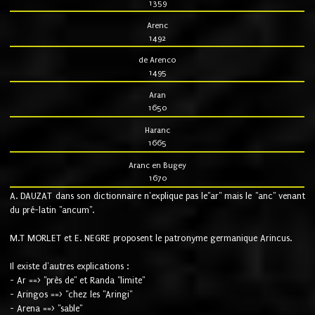
1359
Arenc
1492
de Arenco
1495
Aran
1650
Haranc
1665
Aranc en Bugey
1670
A. DAUZAT dans son dictionnaire n'explique pas le"ar" mais le "anc" venant
du pré-latin "ancum".
M.T MORLET et E. NEGRE proposent le patronyme germanique Arincus.
Il existe d'autres explications :
- Ar ==> "près de" et Randa "limite"
- Aringos ==> "chez les "Aringi"
- Arena ==> "sable"