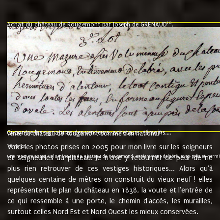
10
Achat du château de Rougemont par Joseph de GRENAUD
.
"l'an mil six cent soixante treze le ving neuvième jour du mois de novemb
nommé fut présent Messire Claude Guillaume de Moyriat chevalier baron de 
vend, purement simplement et irrevocablement a monseigneur monsieur Jose
et chavannes conseiller du roy au parlement de Bourgogne, present et accept
que le dit seigneur Baron de la Vellière a sur ses hommes, indivisables et fi
de la Velliere tout ainsi et comme le dit seigneur Baron et ses hauteurs e
présent......"
suivent les rentes, donation des terriers, etc... au prix de 880 livre louis d'or
Ci contre les signatures des vendeurs, acheteurs, témoins....
9.
vente du château de Rougemont comme bien national
Voici les photos prises en 2005 pour mon livre sur les seigneurs
"3ème lot
une mazure assez volumineuse du chateau de Rougemond, entierement delabré, avec près et hermitur
et seigneuries du plateau. Je n'ose y retourner de peur de ne
plus rien retrouver de ces vestiges historiques... Alors qu'à
quelques centaine de mètres on construit du vieux neuf ! elles
représentent le plan du château en 1838, la voute et l'entrée de
ce qui ressemble à une porte, le chemin d'accès, les murailles,
surtout celles Nord Est et Nord Ouest les mieux conservées.