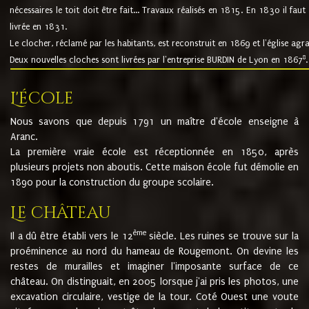
nécessaires le toit doit être fait... Travaux réalisés en 1815. En 1830 il faut
livrée en 1831.
Le clocher, réclamé par les habitants, est reconstruit en 1869 et l'église agr
8
Deux nouvelles cloches sont livrées par l'entreprise BURDIN de Lyon en 1867
.
L'école
Nous savons que depuis 1791 un maître d'école enseigne à
Aranc.
La première vraie école est réceptionnée en 1850, après
plusieurs projets non aboutis. Cette maison école fut démolie en
1890 pour la construction du groupe scolaire.
Le château
ème
Il a dû être établi vers le 12
siècle. Les ruines se trouve sur la
proéminence au nord du hameau de Rougemont. On devine les
restes de murailles et imaginer l'imposante surface de ce
château. On distinguait, en 2005 lorsque j'ai pris les photos, une
excavation circulaire, vestige de la tour. Coté Ouest une voute