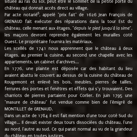
située au ras du sol, peut être le sommet de la petite porte du
château qui donnait accès direct au village.
6
Par acte notarié
, appelé "prix fait" de 1626 Jean François de
GRENAUD fait exécuter des réparations dans la tour Est du
château, celle menant aux étages, "
depuis le pied jusqu'à la sime
".
les maçons devront reprendre également les murailles coté
Ouest. Le propriétaire fournira les matériaux.
Les scellés de 1741 nous apprennent que le château à deux
étages, au premier la cuisine, au second une chapelle avec les
appartements, un cabinet d'archives...
En 1776, une plainte est déposée car des habitant du lieu
avaient abattu le couvert au dessus de la cuisine du château de
Rougemont et enlevé les bois, meubles, pierres de tailles,
ferrures des portes et fenêtres et effets qui s’y trouvaient. Des
charriots de pierres partaient pour Corlier. En juin 1795 une
"masure de château" fut vendue comme bien de l'émigré de
MONTILLET de GRENAUD.
Dans un acte de 1784 il est fait mention d'une tour coté Sud du
village... Il devait exister deux tours dissociées du château, l'une
au nord, l'autre au sud. Ce qui parait normal au vu de la grandeur
du château en toutes justices.