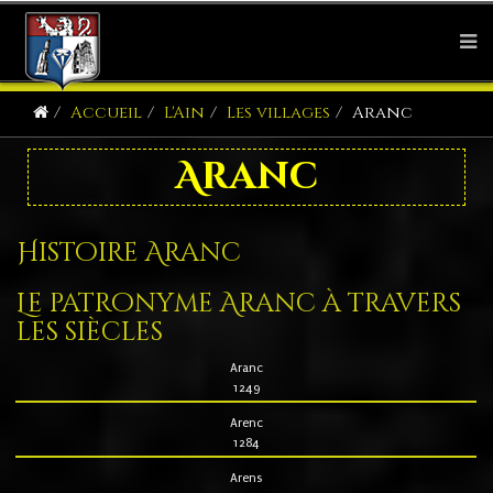
Accueil
L'Ain
Les villages
Aranc
Aranc
Histoire Aranc
Le patronyme Aranc à travers
les siècles
Aranc
1249
Arenc
1284
Arens