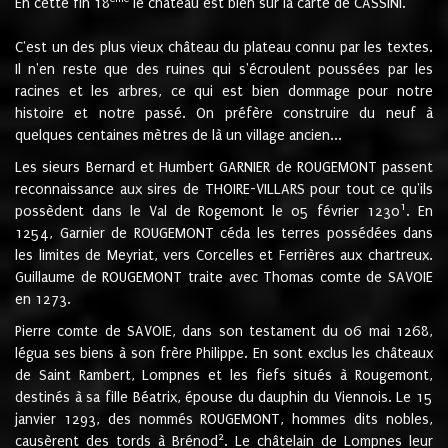
En cette fin 18
le château est bien sur la carte de CASSINI.
C'est un des plus vieux château du plateau connu par les textes.
Il n'en reste que des ruines qui s'écroulent poussées par les
racines et les arbres, ce qui est bien dommage pour notre
histoire et notre passé. On préfère construire du neuf à
quelques centaines mètres de là un village ancien...
Les sieurs Bernard et Humbert GARNIER de ROUGEMONT passent
reconnaissance aux sires de THOIRE-VILLARS pour tout ce qu'ils
1
possèdent dans le Val de Rogemont le 05 février 1230
. En
1254, Garnier de ROUGEMONT céda les terres possédées dans
les limites de Meyriat, vers Corcelles et Ferrières aux chartreux.
Guillaume de ROUGEMONT traite avec Thomas comte de SAVOIE
en 1273.
Pierre comte de SAVOIE, dans son testament du 06 mai 1268,
légua ses biens à son frère Philippe. En sont exclus les châteaux
de Saint Rambert, Lompnes et les fiefs situés à Rougemont,
destinés à sa fille Béatrix, épouse du dauphin du Viennois. Le 15
janvier 1293, des nommés ROUGEMONT, hommes dits nobles,
2
causèrent des tords à Brénod
. Le châtelain de Lompnes leur