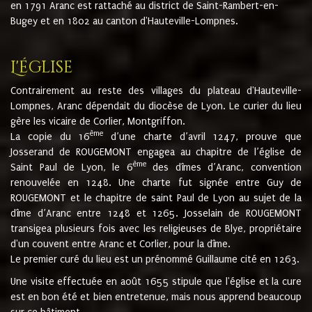
en 1791 Aranc est rattaché au district de Saint-Rambert-en-
Bugey et en 1802 au canton d'Hauteville-Lompnes.
L'église
Contrairement au reste des villages du plateau d'Hauteville-
Lompnes, Aranc dépendait du diocèse de Lyon. Le curier du lieu
gère les vicaire de Corlier, Montgriffon.
ème
La copie du 16
d’une charte d’avril 1247, prouve que
Josserand de ROUGEMONT engagea au chapitre de l’église de
ème
Saint Paul de Lyon, le 6
des dîmes d’Aranc, convention
renouvelée en 1248. Une charte fut signée entre Guy de
ROUGEMONT et le chapitre de saint Paul de Lyon au sujet de la
dîme d’Aranc entre 1248 et 1265. Josselain de ROUGEMONT
transigea plusieurs fois avec les religieuses de Blye, propriétaire
d'un couvent entre Aranc et Corlier, pour la dîme.
Le premier curé du lieu est un prénommé Guillaume cité en 1263.
Une visite effectuée en août 1655 stipule que l'église et la cure
est en bon été et bien entretenue, mais nous apprend beaucoup