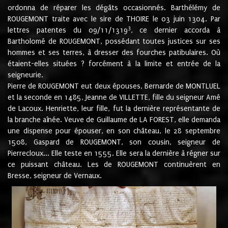
ordonna de réparer les dégâts occasionnés. Barthélémy de
ROUGEMONT traite avec le sire de THOIRE le 03 juin 1304. Par
3
lettres patentes du 09/11/1319
, ce dernier accorda à
Bartholomé de ROUGEMONT, possédant toutes justices sur ses
hommes et ses terres, à dresser des fourches patibulaires. Où
étaient-elles situées ? forcément à la limite et entrée de la
seigneurie.
Pierre de ROUGEMONT eut deux épouses, Bernarde de MONTLUEL
et la seconde en 1485, Jeanne de VILLETTE, fille du seigneur Amé
de Lacoux. Henriette, leur fille, fut la dernière représentante de
la branche aînée. Veuve de Guillaume de LA FOREST, elle demanda
une dispense pour épouser, en son château, le 28 septembre
1508, Gaspard de ROUGEMONT, son cousin, seigneur de
Pierrecloux... Elle teste en 1555. Elle sera la dernière à régner sur
ce puissant château. Les de ROUGEMONT continuèrent en
Bresse, seigneur de Vernaux.