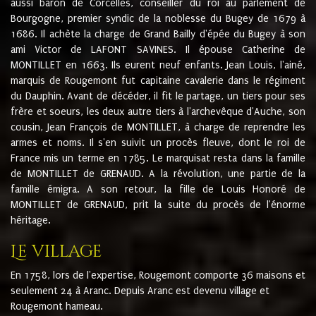
aussi baron de Corcelles, conseiller du roi au parlement de
Bourgogne, premier syndic de la noblesse du Bugey de 1679 à
1686. Il achète la charge de Grand Bailly d'épée du Bugey à son
ami Victor de LAFONT SAVINES. Il épouse Catherine de
MONTILLET en 1663. Ils eurent neuf enfants. Jean Louis, l'ainé,
marquis de Rougemont fut capitaine cavalerie dans le régiment
du Dauphin. Avant de décéder, il fit le partage, un tiers pour ses
frère et soeurs, les deux autre tiers à l'archevêque d'Auche, son
cousin, Jean François de MONTILLET, à charge de reprendre les
armes et noms. Il s'en suivit un procès fleuve, dont le roi de
France mis un terme en 1785. Le marquisat resta dans la famille
de MONTILLET de GRENAUD. A la révolution, une partie de la
famille émigra. A son retour, la fille de Louis Honoré de
MONTILLET de GRENAUD, prit la suite du procès de l'énorme
héritage.
Le village
En 1758, lors de l'expertise, Rougemont comporte 36 maisons et
seulement 24 à Aranc. Depuis Aranc est devenu village et
Rougemont hameau.