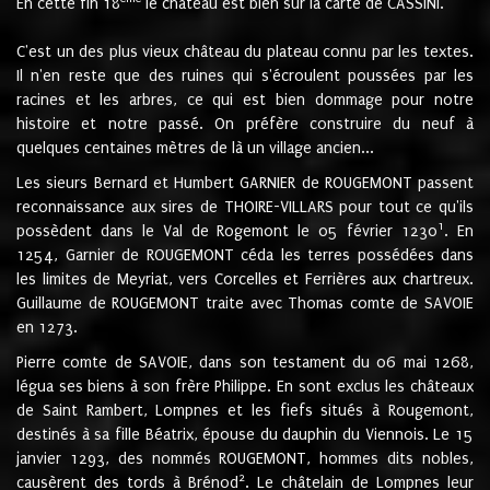
En cette fin 18
le château est bien sur la carte de CASSINI.
C'est un des plus vieux château du plateau connu par les textes.
Il n'en reste que des ruines qui s'écroulent poussées par les
racines et les arbres, ce qui est bien dommage pour notre
histoire et notre passé. On préfère construire du neuf à
quelques centaines mètres de là un village ancien...
Les sieurs Bernard et Humbert GARNIER de ROUGEMONT passent
reconnaissance aux sires de THOIRE-VILLARS pour tout ce qu'ils
1
possèdent dans le Val de Rogemont le 05 février 1230
. En
1254, Garnier de ROUGEMONT céda les terres possédées dans
les limites de Meyriat, vers Corcelles et Ferrières aux chartreux.
Guillaume de ROUGEMONT traite avec Thomas comte de SAVOIE
en 1273.
Pierre comte de SAVOIE, dans son testament du 06 mai 1268,
légua ses biens à son frère Philippe. En sont exclus les châteaux
de Saint Rambert, Lompnes et les fiefs situés à Rougemont,
destinés à sa fille Béatrix, épouse du dauphin du Viennois. Le 15
janvier 1293, des nommés ROUGEMONT, hommes dits nobles,
2
causèrent des tords à Brénod
. Le châtelain de Lompnes leur