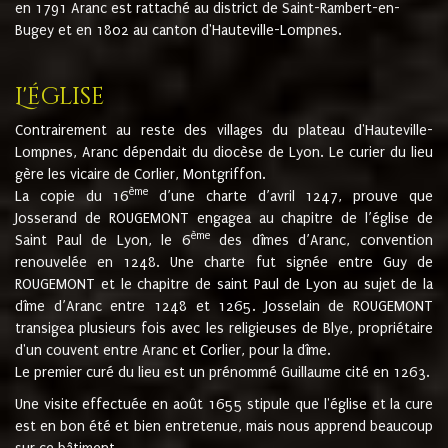
en 1791 Aranc est rattaché au district de Saint-Rambert-en-
Bugey et en 1802 au canton d'Hauteville-Lompnes.
L'église
Contrairement au reste des villages du plateau d'Hauteville-
Lompnes, Aranc dépendait du diocèse de Lyon. Le curier du lieu
gère les vicaire de Corlier, Montgriffon.
ème
La copie du 16
d’une charte d’avril 1247, prouve que
Josserand de ROUGEMONT engagea au chapitre de l’église de
ème
Saint Paul de Lyon, le 6
des dîmes d’Aranc, convention
renouvelée en 1248. Une charte fut signée entre Guy de
ROUGEMONT et le chapitre de saint Paul de Lyon au sujet de la
dîme d’Aranc entre 1248 et 1265. Josselain de ROUGEMONT
transigea plusieurs fois avec les religieuses de Blye, propriétaire
d'un couvent entre Aranc et Corlier, pour la dîme.
Le premier curé du lieu est un prénommé Guillaume cité en 1263.
Une visite effectuée en août 1655 stipule que l'église et la cure
est en bon été et bien entretenue, mais nous apprend beaucoup