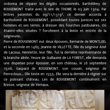
ordonna de réparer les dégâts occasionnés. Barthélémy de
ROUGEMONT traite avec le sire de THOIRE le 03 juin 1304. Par
3
lettres patentes du 09/11/1319
, ce dernier accorda à
Bartholomé de ROUGEMONT, possédant toutes justices sur ses
hommes et ses terres, à dresser des fourches patibulaires. Où
étaient-elles situées ? forcément à la limite et entrée de la
seigneurie.
Pierre de ROUGEMONT eut deux épouses, Bernarde de MONTLUEL
et la seconde en 1485, Jeanne de VILLETTE, fille du seigneur Amé
de Lacoux. Henriette, leur fille, fut la dernière représentante de
la branche aînée. Veuve de Guillaume de LA FOREST, elle demanda
une dispense pour épouser, en son château, le 28 septembre
1508, Gaspard de ROUGEMONT, son cousin, seigneur de
Pierrecloux... Elle teste en 1555. Elle sera la dernière à régner sur
ce puissant château. Les de ROUGEMONT continuèrent en
Bresse, seigneur de Vernaux.