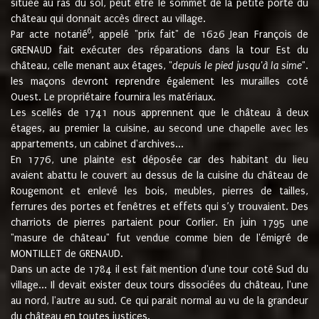
située au ras du sol, peut être le sommet de la petite porte du
château qui donnait accès direct au village.
6
Par acte notarié
, appelé "prix fait" de 1626 Jean François de
GRENAUD fait exécuter des réparations dans la tour Est du
château, celle menant aux étages, "
depuis le pied jusqu'à la sime
".
les maçons devront reprendre également les murailles coté
Ouest. Le propriétaire fournira les matériaux.
Les scellés de 1741 nous apprennent que le château à deux
étages, au premier la cuisine, au second une chapelle avec les
appartements, un cabinet d'archives...
En 1776, une plainte est déposée car des habitant du lieu
avaient abattu le couvert au dessus de la cuisine du château de
Rougemont et enlevé les bois, meubles, pierres de tailles,
ferrures des portes et fenêtres et effets qui s’y trouvaient. Des
charriots de pierres partaient pour Corlier. En juin 1795 une
"masure de château" fut vendue comme bien de l'émigré de
MONTILLET de GRENAUD.
Dans un acte de 1784 il est fait mention d'une tour coté Sud du
village... Il devait exister deux tours dissociées du château, l'une
au nord, l'autre au sud. Ce qui parait normal au vu de la grandeur
du château en toutes justices.