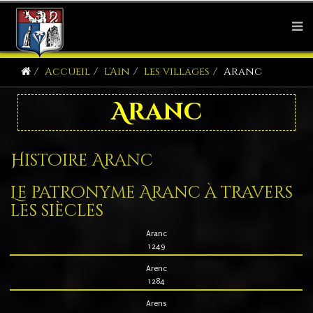
Accueil
L'Ain
Les villages
Aranc
Aranc
Histoire Aranc
Le patronyme Aranc à travers
les siècles
Aranc
1249
Arenc
1284
Arens