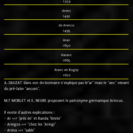
1359
Arenc
1492
de Arenco
1495
Aran
1650
Haranc
1665
Aranc en Bugey
1670
A. DAUZAT dans son dictionnaire n'explique pas le"ar" mais le "anc" venant
du pré-latin "ancum".
M.T MORLET et E. NEGRE proposent le patronyme germanique Arincus.
Il existe d'autres explications :
- Ar ==> "près de" et Randa "limite"
- Aringos ==> "chez les "Aringi"
- Arena ==> "sable"