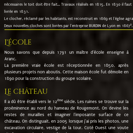
nécessaires le toit doit être fait... Travaux réalisés en 1815. En 1830 il faut
livrée en 1831.
Le clocher, réclamé par les habitants, est reconstruit en 1869 et l'église agr
8
Deux nouvelles cloches sont livrées par l'entreprise BURDIN de Lyon en 1867
.
L'école
Nous savons que depuis 1791 un maître d'école enseigne à
Aranc.
La première vraie école est réceptionnée en 1850, après
plusieurs projets non aboutis. Cette maison école fut démolie en
1890 pour la construction du groupe scolaire.
Le château
ème
Il a dû être établi vers le 12
siècle. Les ruines se trouve sur la
proéminence au nord du hameau de Rougemont. On devine les
restes de murailles et imaginer l'imposante surface de ce
château. On distinguait, en 2005 lorsque j'ai pris les photos, une
excavation circulaire, vestige de la tour. Coté Ouest une voute