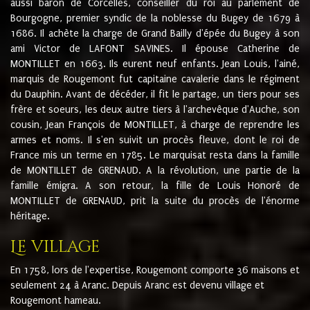
aussi baron de Corcelles, conseiller du roi au parlement de
Bourgogne, premier syndic de la noblesse du Bugey de 1679 à
1686. Il achète la charge de Grand Bailly d'épée du Bugey à son
ami Victor de LAFONT SAVINES. Il épouse Catherine de
MONTILLET en 1663. Ils eurent neuf enfants. Jean Louis, l'ainé,
marquis de Rougemont fut capitaine cavalerie dans le régiment
du Dauphin. Avant de décéder, il fit le partage, un tiers pour ses
frère et soeurs, les deux autre tiers à l'archevêque d'Auche, son
cousin, Jean François de MONTILLET, à charge de reprendre les
armes et noms. Il s'en suivit un procès fleuve, dont le roi de
France mis un terme en 1785. Le marquisat resta dans la famille
de MONTILLET de GRENAUD. A la révolution, une partie de la
famille émigra. A son retour, la fille de Louis Honoré de
MONTILLET de GRENAUD, prit la suite du procès de l'énorme
héritage.
Le village
En 1758, lors de l'expertise, Rougemont comporte 36 maisons et
seulement 24 à Aranc. Depuis Aranc est devenu village et
Rougemont hameau.