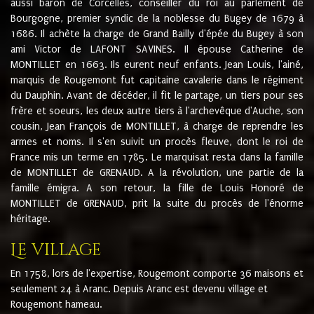
aussi baron de Corcelles, conseiller du roi au parlement de
Bourgogne, premier syndic de la noblesse du Bugey de 1679 à
1686. Il achète la charge de Grand Bailly d'épée du Bugey à son
ami Victor de LAFONT SAVINES. Il épouse Catherine de
MONTILLET en 1663. Ils eurent neuf enfants. Jean Louis, l'ainé,
marquis de Rougemont fut capitaine cavalerie dans le régiment
du Dauphin. Avant de décéder, il fit le partage, un tiers pour ses
frère et soeurs, les deux autre tiers à l'archevêque d'Auche, son
cousin, Jean François de MONTILLET, à charge de reprendre les
armes et noms. Il s'en suivit un procès fleuve, dont le roi de
France mis un terme en 1785. Le marquisat resta dans la famille
de MONTILLET de GRENAUD. A la révolution, une partie de la
famille émigra. A son retour, la fille de Louis Honoré de
MONTILLET de GRENAUD, prit la suite du procès de l'énorme
héritage.
Le village
En 1758, lors de l'expertise, Rougemont comporte 36 maisons et
seulement 24 à Aranc. Depuis Aranc est devenu village et
Rougemont hameau.