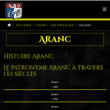
Accueil
L'Ain
Les villages
Aranc
Aranc
Histoire Aranc
Le patronyme Aranc à travers
les siècles
Aranc
1249
Arenc
1284
Arens