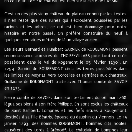
En cette fin 18
le château est bien sur la carte de CASSINI.
C'est un des plus vieux château du plateau connu par les textes.
Il n'en reste que des ruines qui s'écroulent poussées par les
racines et les arbres, ce qui est bien dommage pour notre
histoire et notre passé. On préfère construire du neuf à
quelques centaines mètres de là un village ancien...
Les sieurs Bernard et Humbert GARNIER de ROUGEMONT passent
reconnaissance aux sires de THOIRE-VILLARS pour tout ce qu'ils
1
possèdent dans le Val de Rogemont le 05 février 1230
. En
1254, Garnier de ROUGEMONT céda les terres possédées dans
les limites de Meyriat, vers Corcelles et Ferrières aux chartreux.
Guillaume de ROUGEMONT traite avec Thomas comte de SAVOIE
en 1273.
Pierre comte de SAVOIE, dans son testament du 06 mai 1268,
légua ses biens à son frère Philippe. En sont exclus les châteaux
de Saint Rambert, Lompnes et les fiefs situés à Rougemont,
destinés à sa fille Béatrix, épouse du dauphin du Viennois. Le 15
janvier 1293, des nommés ROUGEMONT, hommes dits nobles,
2
causèrent des tords à Brénod
. Le châtelain de Lompnes leur