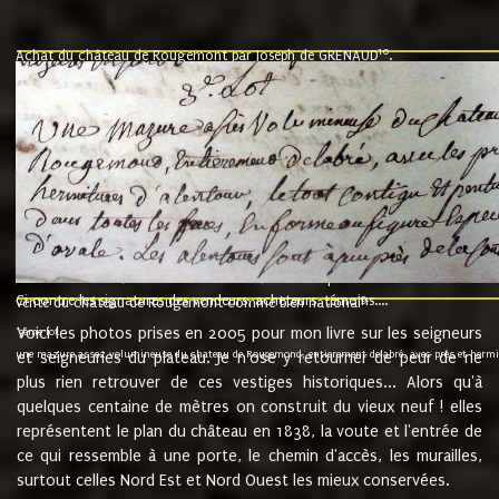
10
Achat du château de Rougemont par Joseph de GRENAUD
.
"l'an mil six cent soixante treze le ving neuvième jour du mois de novemb
nommé fut présent Messire Claude Guillaume de Moyriat chevalier baron de 
vend, purement simplement et irrevocablement a monseigneur monsieur Jose
et chavannes conseiller du roy au parlement de Bourgogne, present et accept
que le dit seigneur Baron de la Vellière a sur ses hommes, indivisables et fi
de la Velliere tout ainsi et comme le dit seigneur Baron et ses hauteurs e
présent......"
suivent les rentes, donation des terriers, etc... au prix de 880 livre louis d'or
Ci contre les signatures des vendeurs, acheteurs, témoins....
9.
vente du château de Rougemont comme bien national
Voici les photos prises en 2005 pour mon livre sur les seigneurs
"3ème lot
une mazure assez volumineuse du chateau de Rougemond, entierement delabré, avec près et hermitur
et seigneuries du plateau. Je n'ose y retourner de peur de ne
plus rien retrouver de ces vestiges historiques... Alors qu'à
quelques centaine de mètres on construit du vieux neuf ! elles
représentent le plan du château en 1838, la voute et l'entrée de
ce qui ressemble à une porte, le chemin d'accès, les murailles,
surtout celles Nord Est et Nord Ouest les mieux conservées.