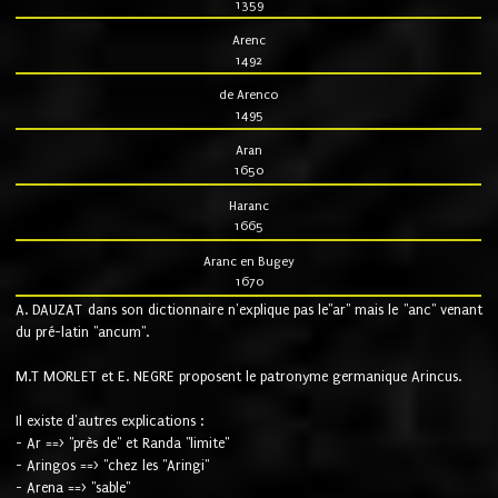
1359
Arenc
1492
de Arenco
1495
Aran
1650
Haranc
1665
Aranc en Bugey
1670
A. DAUZAT dans son dictionnaire n'explique pas le"ar" mais le "anc" venant
du pré-latin "ancum".
M.T MORLET et E. NEGRE proposent le patronyme germanique Arincus.
Il existe d'autres explications :
- Ar ==> "près de" et Randa "limite"
- Aringos ==> "chez les "Aringi"
- Arena ==> "sable"