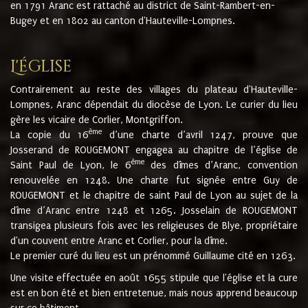
en 1791 Aranc est rattaché au district de Saint-Rambert-en-
Bugey et en 1802 au canton d'Hauteville-Lompnes.
L'église
Contrairement au reste des villages du plateau d'Hauteville-
Lompnes, Aranc dépendait du diocèse de Lyon. Le curier du lieu
gère les vicaire de Corlier, Montgriffon.
ème
La copie du 16
d’une charte d’avril 1247, prouve que
Josserand de ROUGEMONT engagea au chapitre de l’église de
ème
Saint Paul de Lyon, le 6
des dîmes d’Aranc, convention
renouvelée en 1248. Une charte fut signée entre Guy de
ROUGEMONT et le chapitre de saint Paul de Lyon au sujet de la
dîme d’Aranc entre 1248 et 1265. Josselain de ROUGEMONT
transigea plusieurs fois avec les religieuses de Blye, propriétaire
d'un couvent entre Aranc et Corlier, pour la dîme.
Le premier curé du lieu est un prénommé Guillaume cité en 1263.
Une visite effectuée en août 1655 stipule que l'église et la cure
est en bon été et bien entretenue, mais nous apprend beaucoup