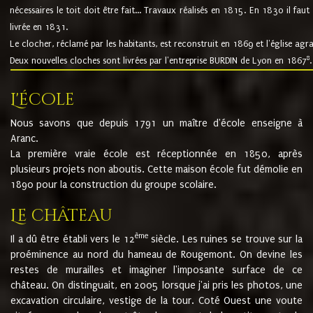
nécessaires le toit doit être fait... Travaux réalisés en 1815. En 1830 il faut
livrée en 1831.
Le clocher, réclamé par les habitants, est reconstruit en 1869 et l'église agr
8
Deux nouvelles cloches sont livrées par l'entreprise BURDIN de Lyon en 1867
.
L'école
Nous savons que depuis 1791 un maître d'école enseigne à
Aranc.
La première vraie école est réceptionnée en 1850, après
plusieurs projets non aboutis. Cette maison école fut démolie en
1890 pour la construction du groupe scolaire.
Le château
ème
Il a dû être établi vers le 12
siècle. Les ruines se trouve sur la
proéminence au nord du hameau de Rougemont. On devine les
restes de murailles et imaginer l'imposante surface de ce
château. On distinguait, en 2005 lorsque j'ai pris les photos, une
excavation circulaire, vestige de la tour. Coté Ouest une voute