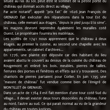
située au ras du sol, peut être le sommet de la petite porte du
château qui donnait accès direct au village.
6
Par acte notarié
, appelé "prix fait" de 1626 Jean François de
GRENAUD fait exécuter des réparations dans la tour Est du
château, celle menant aux étages, "
depuis le pied jusqu'à la sime
".
les maçons devront reprendre également les murailles coté
Ouest. Le propriétaire fournira les matériaux.
Les scellés de 1741 nous apprennent que le château à deux
étages, au premier la cuisine, au second une chapelle avec les
appartements, un cabinet d'archives...
En 1776, une plainte est déposée car des habitant du lieu
avaient abattu le couvert au dessus de la cuisine du château de
Rougemont et enlevé les bois, meubles, pierres de tailles,
ferrures des portes et fenêtres et effets qui s’y trouvaient. Des
charriots de pierres partaient pour Corlier. En juin 1795 une
"masure de château" fut vendue comme bien de l'émigré de
MONTILLET de GRENAUD.
Dans un acte de 1784 il est fait mention d'une tour coté Sud du
village... Il devait exister deux tours dissociées du château, l'une
au nord, l'autre au sud. Ce qui parait normal au vu de la grandeur
du château en toutes justices.