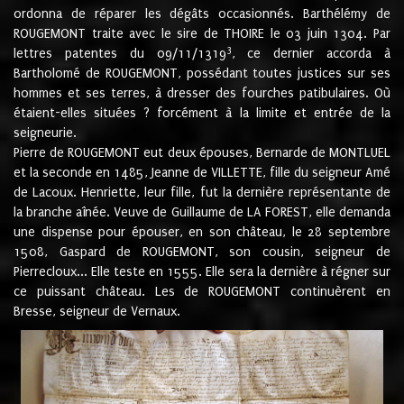
ordonna de réparer les dégâts occasionnés. Barthélémy de
ROUGEMONT traite avec le sire de THOIRE le 03 juin 1304. Par
3
lettres patentes du 09/11/1319
, ce dernier accorda à
Bartholomé de ROUGEMONT, possédant toutes justices sur ses
hommes et ses terres, à dresser des fourches patibulaires. Où
étaient-elles situées ? forcément à la limite et entrée de la
seigneurie.
Pierre de ROUGEMONT eut deux épouses, Bernarde de MONTLUEL
et la seconde en 1485, Jeanne de VILLETTE, fille du seigneur Amé
de Lacoux. Henriette, leur fille, fut la dernière représentante de
la branche aînée. Veuve de Guillaume de LA FOREST, elle demanda
une dispense pour épouser, en son château, le 28 septembre
1508, Gaspard de ROUGEMONT, son cousin, seigneur de
Pierrecloux... Elle teste en 1555. Elle sera la dernière à régner sur
ce puissant château. Les de ROUGEMONT continuèrent en
Bresse, seigneur de Vernaux.