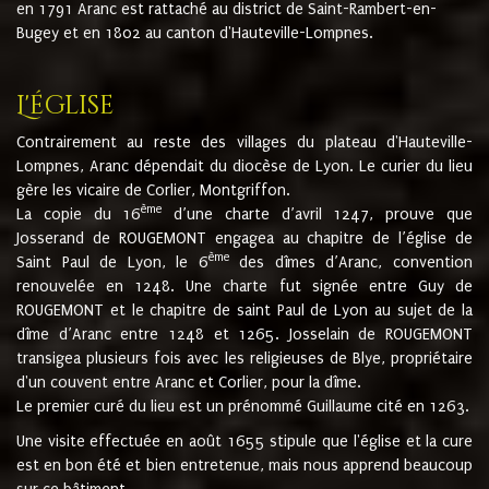
en 1791 Aranc est rattaché au district de Saint-Rambert-en-
Bugey et en 1802 au canton d'Hauteville-Lompnes.
L'église
Contrairement au reste des villages du plateau d'Hauteville-
Lompnes, Aranc dépendait du diocèse de Lyon. Le curier du lieu
gère les vicaire de Corlier, Montgriffon.
ème
La copie du 16
d’une charte d’avril 1247, prouve que
Josserand de ROUGEMONT engagea au chapitre de l’église de
ème
Saint Paul de Lyon, le 6
des dîmes d’Aranc, convention
renouvelée en 1248. Une charte fut signée entre Guy de
ROUGEMONT et le chapitre de saint Paul de Lyon au sujet de la
dîme d’Aranc entre 1248 et 1265. Josselain de ROUGEMONT
transigea plusieurs fois avec les religieuses de Blye, propriétaire
d'un couvent entre Aranc et Corlier, pour la dîme.
Le premier curé du lieu est un prénommé Guillaume cité en 1263.
Une visite effectuée en août 1655 stipule que l'église et la cure
est en bon été et bien entretenue, mais nous apprend beaucoup