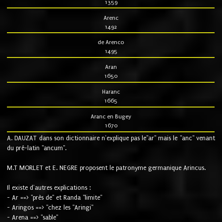
1359
Arenc
1492
de Arenco
1495
Aran
1650
Haranc
1665
Aranc en Bugey
1670
A. DAUZAT dans son dictionnaire n'explique pas le"ar" mais le "anc" venant
du pré-latin "ancum".
M.T MORLET et E. NEGRE proposent le patronyme germanique Arincus.
Il existe d'autres explications :
- Ar ==> "près de" et Randa "limite"
- Aringos ==> "chez les "Aringi"
- Arena ==> "sable"