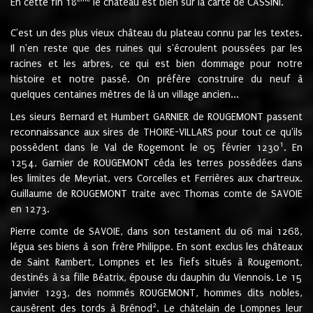
En cette fin 18
le château est bien sur la carte de CASSINI.
C'est un des plus vieux château du plateau connu par les textes.
Il n'en reste que des ruines qui s'écroulent poussées par les
racines et les arbres, ce qui est bien dommage pour notre
histoire et notre passé. On préfère construire du neuf à
quelques centaines mètres de là un village ancien...
Les sieurs Bernard et Humbert GARNIER de ROUGEMONT passent
reconnaissance aux sires de THOIRE-VILLARS pour tout ce qu'ils
1
possèdent dans le Val de Rogemont le 05 février 1230
. En
1254, Garnier de ROUGEMONT céda les terres possédées dans
les limites de Meyriat, vers Corcelles et Ferrières aux chartreux.
Guillaume de ROUGEMONT traite avec Thomas comte de SAVOIE
en 1273.
Pierre comte de SAVOIE, dans son testament du 06 mai 1268,
légua ses biens à son frère Philippe. En sont exclus les châteaux
de Saint Rambert, Lompnes et les fiefs situés à Rougemont,
destinés à sa fille Béatrix, épouse du dauphin du Viennois. Le 15
janvier 1293, des nommés ROUGEMONT, hommes dits nobles,
2
causèrent des tords à Brénod
. Le châtelain de Lompnes leur