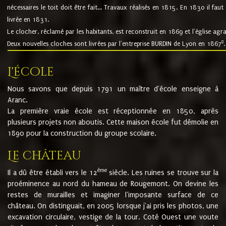
nécessaires le toit doit être fait... Travaux réalisés en 1815. En 1830 il faut
livrée en 1831.
Le clocher, réclamé par les habitants, est reconstruit en 1869 et l'église agr
8
Deux nouvelles cloches sont livrées par l'entreprise BURDIN de Lyon en 1867
.
L'école
Nous savons que depuis 1791 un maître d'école enseigne à
Aranc.
La première vraie école est réceptionnée en 1850, après
plusieurs projets non aboutis. Cette maison école fut démolie en
1890 pour la construction du groupe scolaire.
Le château
ème
Il a dû être établi vers le 12
siècle. Les ruines se trouve sur la
proéminence au nord du hameau de Rougemont. On devine les
restes de murailles et imaginer l'imposante surface de ce
château. On distinguait, en 2005 lorsque j'ai pris les photos, une
excavation circulaire, vestige de la tour. Coté Ouest une voute