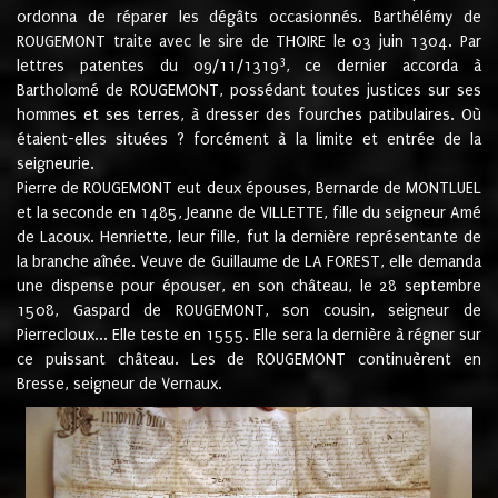
ordonna de réparer les dégâts occasionnés. Barthélémy de
ROUGEMONT traite avec le sire de THOIRE le 03 juin 1304. Par
3
lettres patentes du 09/11/1319
, ce dernier accorda à
Bartholomé de ROUGEMONT, possédant toutes justices sur ses
hommes et ses terres, à dresser des fourches patibulaires. Où
étaient-elles situées ? forcément à la limite et entrée de la
seigneurie.
Pierre de ROUGEMONT eut deux épouses, Bernarde de MONTLUEL
et la seconde en 1485, Jeanne de VILLETTE, fille du seigneur Amé
de Lacoux. Henriette, leur fille, fut la dernière représentante de
la branche aînée. Veuve de Guillaume de LA FOREST, elle demanda
une dispense pour épouser, en son château, le 28 septembre
1508, Gaspard de ROUGEMONT, son cousin, seigneur de
Pierrecloux... Elle teste en 1555. Elle sera la dernière à régner sur
ce puissant château. Les de ROUGEMONT continuèrent en
Bresse, seigneur de Vernaux.