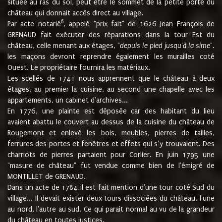
située au ras du sol, peut être le sommet de la petite porte du
château qui donnait accès direct au village.
6
Par acte notarié
, appelé "prix fait" de 1626 Jean François de
GRENAUD fait exécuter des réparations dans la tour Est du
château, celle menant aux étages, "
depuis le pied jusqu'à la sime
".
les maçons devront reprendre également les murailles coté
Ouest. Le propriétaire fournira les matériaux.
Les scellés de 1741 nous apprennent que le château à deux
étages, au premier la cuisine, au second une chapelle avec les
appartements, un cabinet d'archives...
En 1776, une plainte est déposée car des habitant du lieu
avaient abattu le couvert au dessus de la cuisine du château de
Rougemont et enlevé les bois, meubles, pierres de tailles,
ferrures des portes et fenêtres et effets qui s’y trouvaient. Des
charriots de pierres partaient pour Corlier. En juin 1795 une
"masure de château" fut vendue comme bien de l'émigré de
MONTILLET de GRENAUD.
Dans un acte de 1784 il est fait mention d'une tour coté Sud du
village... Il devait exister deux tours dissociées du château, l'une
au nord, l'autre au sud. Ce qui parait normal au vu de la grandeur
du château en toutes justices.