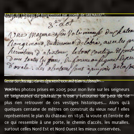
10
Achat du château de Rougemont par Joseph de GRENAUD
.
"l'an mil six cent soixante treze le ving neuvième jour du mois de novemb
nommé fut présent Messire Claude Guillaume de Moyriat chevalier baron de 
vend, purement simplement et irrevocablement a monseigneur monsieur Jose
et chavannes conseiller du roy au parlement de Bourgogne, present et accept
que le dit seigneur Baron de la Vellière a sur ses hommes, indivisables et fi
de la Velliere tout ainsi et comme le dit seigneur Baron et ses hauteurs e
présent......"
suivent les rentes, donation des terriers, etc... au prix de 880 livre louis d'or
Ci contre les signatures des vendeurs, acheteurs, témoins....
9.
vente du château de Rougemont comme bien national
Voici les photos prises en 2005 pour mon livre sur les seigneurs
"3ème lot
une mazure assez volumineuse du chateau de Rougemond, entierement delabré, avec près et hermitur
et seigneuries du plateau. Je n'ose y retourner de peur de ne
plus rien retrouver de ces vestiges historiques... Alors qu'à
quelques centaine de mètres on construit du vieux neuf ! elles
représentent le plan du château en 1838, la voute et l'entrée de
ce qui ressemble à une porte, le chemin d'accès, les murailles,
surtout celles Nord Est et Nord Ouest les mieux conservées.