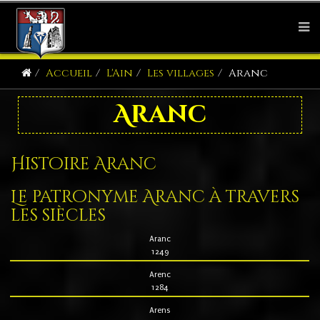
Accueil
L'Ain
Les villages
Aranc
Aranc
Histoire Aranc
Le patronyme Aranc à travers
les siècles
Aranc
1249
Arenc
1284
Arens