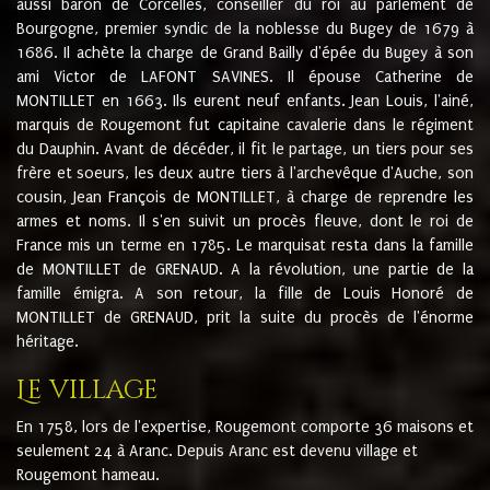
aussi baron de Corcelles, conseiller du roi au parlement de
Bourgogne, premier syndic de la noblesse du Bugey de 1679 à
1686. Il achète la charge de Grand Bailly d'épée du Bugey à son
ami Victor de LAFONT SAVINES. Il épouse Catherine de
MONTILLET en 1663. Ils eurent neuf enfants. Jean Louis, l'ainé,
marquis de Rougemont fut capitaine cavalerie dans le régiment
du Dauphin. Avant de décéder, il fit le partage, un tiers pour ses
frère et soeurs, les deux autre tiers à l'archevêque d'Auche, son
cousin, Jean François de MONTILLET, à charge de reprendre les
armes et noms. Il s'en suivit un procès fleuve, dont le roi de
France mis un terme en 1785. Le marquisat resta dans la famille
de MONTILLET de GRENAUD. A la révolution, une partie de la
famille émigra. A son retour, la fille de Louis Honoré de
MONTILLET de GRENAUD, prit la suite du procès de l'énorme
héritage.
Le village
En 1758, lors de l'expertise, Rougemont comporte 36 maisons et
seulement 24 à Aranc. Depuis Aranc est devenu village et
Rougemont hameau.