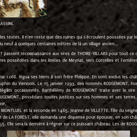
CASSINI.
es textes. Il n'en reste que des ruines qui s'écroulent poussées par 
u neuf à quelques centaines mètres de là un village ancien...
passent reconnaissance aux sires de THOIRE-VILLARS pour tout ce qu
es possédées dans les limites de Meyriat, vers Corcelles et Ferrièr
 1268, légua ses biens à son frère Philippe. En sont exclus les châ
dauphin du Viennois. Le 15 janvier 1293, des nommés ROUGEMONT, ho
dégâts occasionnés. Barthélémy de ROUGEMONT traite avec le sire 
UGEMONT, possédant toutes justices sur ses hommes et ses terres, à
rie.
NTLUEL et la seconde en 1485, Jeanne de VILLETTE, fille du seigneur 
ume de LA FOREST, elle demanda une dispense pour épouser, en son c
1555. Elle sera la dernière à régner sur ce puissant château. Les de 