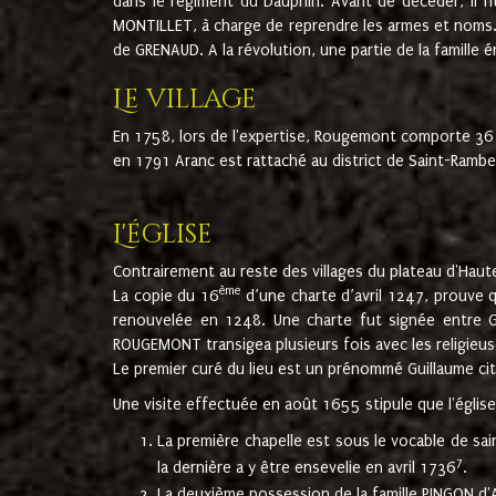
dans le régiment du Dauphin. Avant de décéder, il fi
MONTILLET, à charge de reprendre les armes et noms. I
de GRENAUD. A la révolution, une partie de la famille 
Le village
En 1758, lors de l'expertise, Rougemont comporte 36
en 1791 Aranc est rattaché au district de Saint-Ram
L'église
Contrairement au reste des villages du plateau d'Haute
ème
La copie du 16
d’une charte d’avril 1247, prouve 
renouvelée en 1248. Une charte fut signée entre G
ROUGEMONT transigea plusieurs fois avec les religieuse
Le premier curé du lieu est un prénommé Guillaume ci
Une visite effectuée en août 1655 stipule que l'églis
La première chapelle est sous le vocable de s
7
la dernière a y être ensevelie en avril 1736
.
La deuxième possession de la famille PINGON d'A