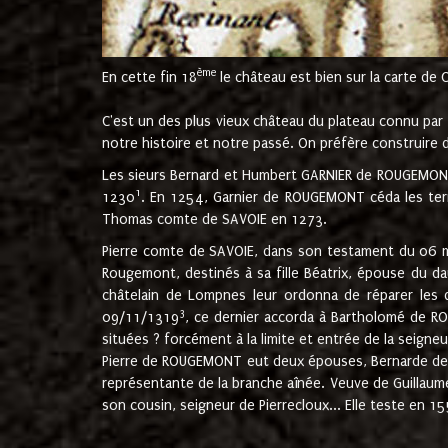
ème
En cette fin 18
le château est bien sur la carte de 
C'est un des plus vieux château du plateau connu par l
notre histoire et notre passé. On préfère construire d
Les sieurs Bernard et Humbert GARNIER de ROUGEMONT 
1
1230
. En 1254, Garnier de ROUGEMONT céda les terr
Thomas comte de SAVOIE en 1273.
Pierre comte de SAVOIE, dans son testament du 06 mai
Rougemont, destinés à sa fille Béatrix, épouse du 
châtelain de Lompnes leur ordonna de réparer les 
3
09/11/1319
, ce dernier accorda à Bartholomé de RO
situées ? forcément à la limite et entrée de la seigneu
Pierre de ROUGEMONT eut deux épouses, Bernarde de MO
représentante de la branche aînée. Veuve de Guilla
son cousin, seigneur de Pierrecloux... Elle teste en 