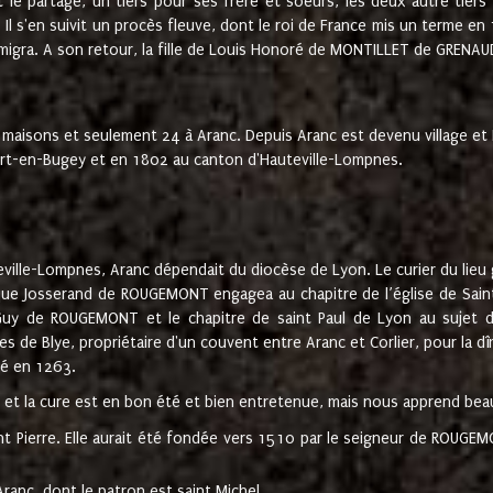
t le partage, un tiers pour ses frère et soeurs, les deux autre tiers
l s'en suivit un procès fleuve, dont le roi de France mis un terme en
émigra. A son retour, la fille de Louis Honoré de MONTILLET de GRENAUD
 maisons et seulement 24 à Aranc. Depuis Aranc est devenu village 
bert-en-Bugey et en 1802 au canton d'Hauteville-Lompnes.
ville-Lompnes, Aranc dépendait du diocèse de Lyon. Le curier du lieu g
que Josserand de ROUGEMONT engagea au chapitre de l’église de Saint
uy de ROUGEMONT et le chapitre de saint Paul de Lyon au sujet d
s de Blye, propriétaire d'un couvent entre Aranc et Corlier, pour la dî
té en 1263.
e et la cure est en bon été et bien entretenue, mais nous apprend be
aint Pierre. Elle aurait été fondée vers 1510 par le seigneur de RO
ranc, dont le patron est saint Michel.