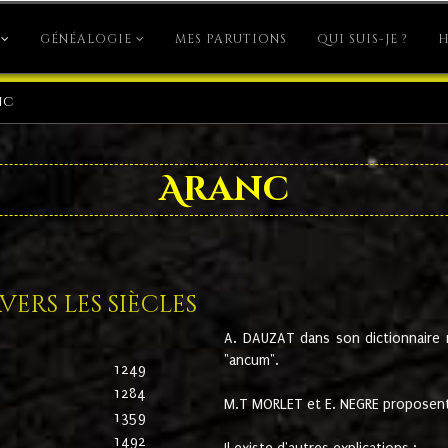
GÉNÉALOGIE
MES PARUTIONS
QUI SUIS-JE ?
H
nc
Aranc
ers les siècles
A. DAUZAT dans son dictionnaire n'
"ancum".
1249
1284
M.T MORLET et E. NEGRE proposent
1359
1492