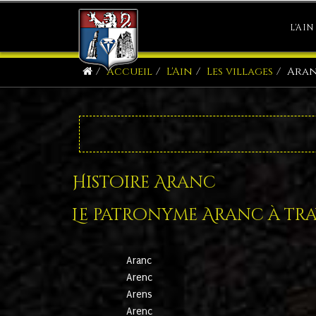
L'AIN
Accueil
L'Ain
Les villages
Ara
Histoire Aranc
Le patronyme Aranc à trav
Aranc
Arenc
Arens
Arenc