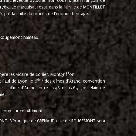
 à l'archevêque d'Auche, son cousin, Jean François de
 1785. Le marquisat resta dans la famille de MONTILLET
, prit la suite du procès de l'énorme héritage.
et Rougemont hameau.
ère les vicaire de Corlier, Montgriffon.
ème
 Paul de Lyon, le 6
des dîmes d’Aranc, convention
e la dîme d’Aranc entre 1248 et 1265. Josselain de
me.
aucoup sur ce bâtiment.
UGEMONT. Véronique de GRENAUD dite de ROUGEMONT sera