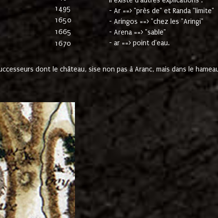
Il existe d'autres explications :
1495
- Ar ==> "près de" et Randa "limite"
1650
- Aringos ==> "chez les "Aringi"
1665
- Arena ==> "sable"
- ar ==> point d'eau.
1670
cesseurs dont le château, sise non pas à Aranc, mais dans le hameau 