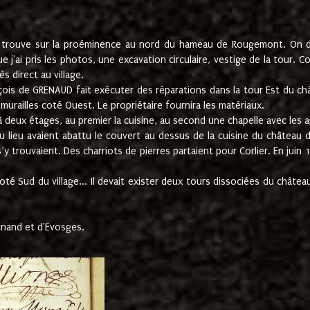
e trouve sur la proéminence au nord du hameau de Rougemont. On dev
 j'ai pris les photos, une excavation circulaire, vestige de la tour. 
 direct au village.
nçois de GRENAUD fait exécuter des réparations dans la tour Est du ch
urailles coté Ouest. Le propriétaire fournira les matériaux.
deux étages, au premier la cuisine, au second une chapelle avec les a
u lieu avaient abattu le couvert au dessus de la cuisine du château 
 s’y trouvaient. Des charriots de pierres partaient pour Corlier. En 
té Sud du village... Il devait exister deux tours dissociées du château,
inand et d'Evosges.