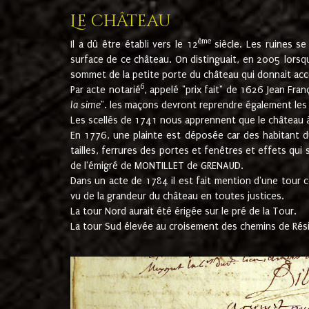
Le château
ème
Il a dû être établi vers le 12
siècle. Les ruines s
surface de ce château. On distinguait, en 2005 lorsque
sommet de la petite porte du château qui donnait accès
6
Par acte notarié
, appelé "prix fait" de 1626 Jean Fra
la sime
". les maçons devront reprendre également les m
Les scellés de 1741 nous apprennent que le château à 
En 1776, une plainte est déposée car des habitant d
tailles, ferrures des portes et fenêtres et effets qui
de l'émigré de MONTILLET de GRENAUD.
Dans un acte de 1784 il est fait mention d'une tour co
vu de la grandeur du château en toutes justices.
La tour Nord aurait été érigée sur le pré de la Tour.
La tour Sud élevée au croisement des chemins de Rés