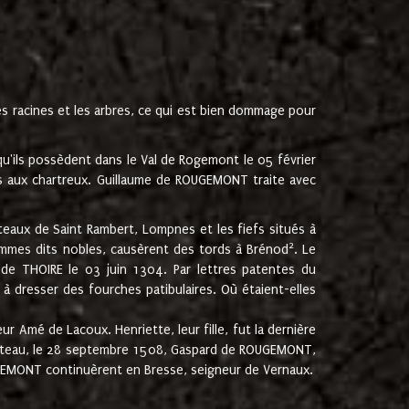
les racines et les arbres, ce qui est bien dommage pour
'ils possèdent dans le Val de Rogemont le 05 février
es aux chartreux. Guillaume de ROUGEMONT traite avec
teaux de Saint Rambert, Lompnes et les fiefs situés à
2
mmes dits nobles, causèrent des tords à Brénod
. Le
de THOIRE le 03 juin 1304. Par lettres patentes du
 dresser des fourches patibulaires. Où étaient-elles
Amé de Lacoux. Henriette, leur fille, fut la dernière
hâteau, le 28 septembre 1508, Gaspard de ROUGEMONT,
ROUGEMONT continuèrent en Bresse, seigneur de Vernaux.