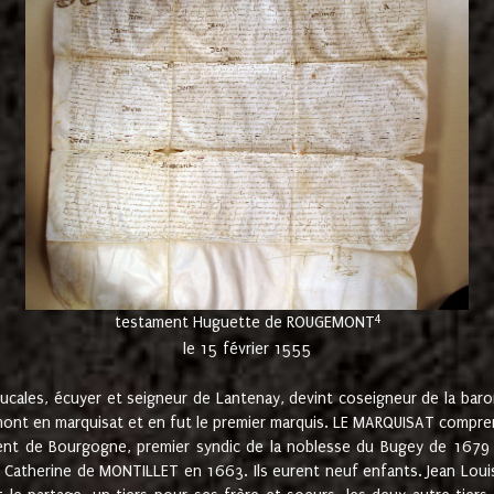
4
testament Huguette de ROUGEMONT
le 15 février 1555
cales, écuyer et seigneur de Lantenay, devint coseigneur de la bar
ont en marquisat et en fut le premier marquis. LE MARQUISAT comprenait
ement de Bourgogne, premier syndic de la noblesse du Bugey de 1679 à
Catherine de MONTILLET en 1663. Ils eurent neuf enfants. Jean Louis,